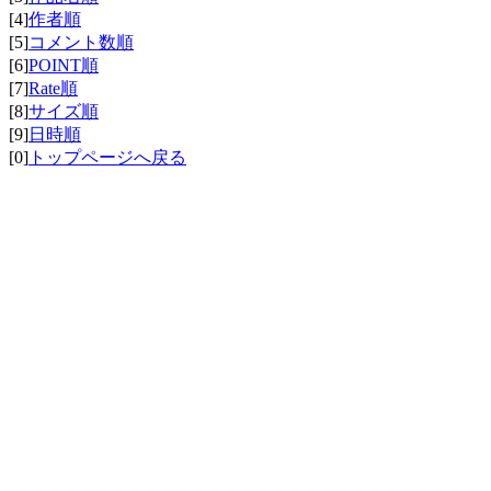
[4]
作者順
[5]
コメント数順
[6]
POINT順
[7]
Rate順
[8]
サイズ順
[9]
日時順
[0]
トップページへ戻る