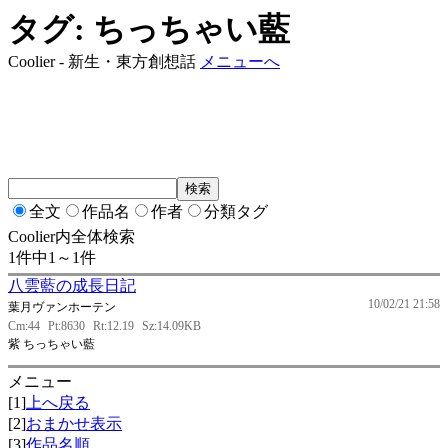
タグ: ちっちゃい藍
Coolier - 新生・東方創想話
メニューへ
全文
作品名
作者
分類タグ
Coolier内全体検索
1件中1～1件
八雲藍の成長日記
10/02/21 21:58
葉月ヴァンホーテン
Cm:44
Pt:8630
Rt:12.19
Sz:14.09KB
紫 ちっちゃい藍
メニュー
[1]
上へ戻る
[2]
おまかせ表示
[3]
作品名順