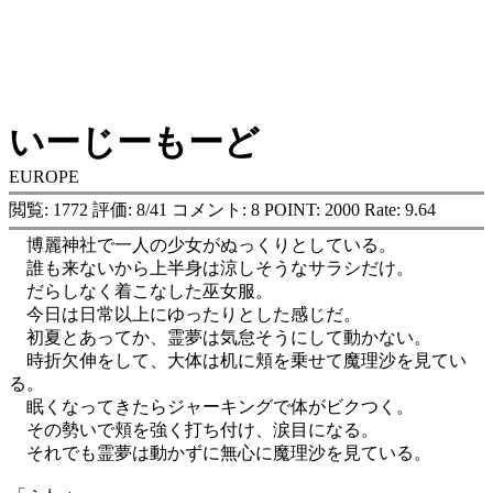
いーじーもーど
EUROPE
閲覧: 1772 評価: 8/41 コメント: 8 POINT: 2000 Rate: 9.64
博麗神社で一人の少女がぬっくりとしている。
誰も来ないから上半身は涼しそうなサラシだけ。
だらしなく着こなした巫女服。
今日は日常以上にゆったりとした感じだ。
初夏とあってか、霊夢は気怠そうにして動かない。
時折欠伸をして、大体は机に頬を乗せて魔理沙を見てい
る。
眠くなってきたらジャーキングで体がビクつく。
その勢いで頬を強く打ち付け、涙目になる。
それでも霊夢は動かずに無心に魔理沙を見ている。