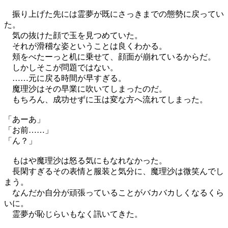
振り上げた先には霊夢が既にさっきまでの態勢に戻ってい
た。
気の抜けた顔で玉を見つめていた。
それが滑稽な姿ということは良くわかる。
頬をべたーっと机に乗せて、顔面が崩れているからだ。
しかしそこが問題ではない。
……元に戻る時間が早すぎる。
魔理沙はその早業に吹いてしまったのだ。
もちろん、成功せずに玉は変な方へ流れてしまった。
「あーあ」
「お前……」
「ん？」
もはや魔理沙は怒る気にもなれなかった。
長閑すぎるその表情と服装と気分に、魔理沙は微笑んでし
まう。
なんだか自分が頑張っていることがバカバカしくなるくら
いに。
霊夢が恥じらいもなく訊いてきた。