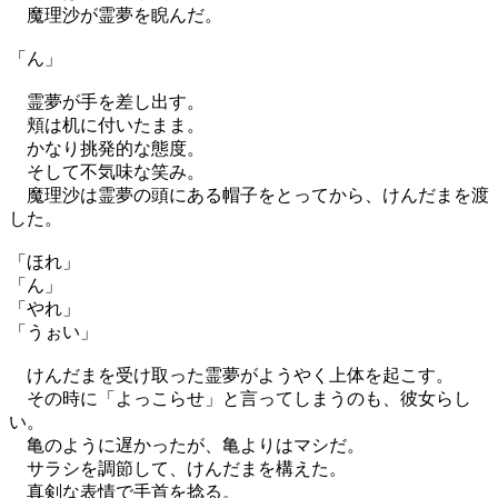
魔理沙が霊夢を睨んだ。
「ん」
霊夢が手を差し出す。
頬は机に付いたまま。
かなり挑発的な態度。
そして不気味な笑み。
魔理沙は霊夢の頭にある帽子をとってから、けんだまを渡
した。
「ほれ」
「ん」
「やれ」
「うぉい」
けんだまを受け取った霊夢がようやく上体を起こす。
その時に「よっこらせ」と言ってしまうのも、彼女らし
い。
亀のように遅かったが、亀よりはマシだ。
サラシを調節して、けんだまを構えた。
真剣な表情で手首を捻る。