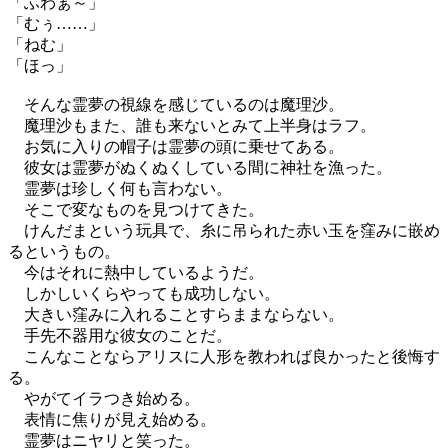
「ふわぁ～」
「むぅ……」
「ねむ」
「ほっ」
そんな霊夢の視線を感じているのは魔理沙。
魔理沙もまた、誰も来ないとみて上半身はラフ。
お気に入りの帽子は霊夢の頭に乗せてある。
彼女は霊夢がぬくぬくしている間に神社を漁った。
霊夢は珍しく何も言わない。
そこで変なものを見つけてきた。
けんだまという玩具で、糸に吊られた赤い玉を窪みに嵌め
るというもの。
今はそれに熱中しているようだ。
しかしいくらやっても成功しない。
大きい窪みに入れることすらままならない。
手先不器用な彼女のことだ。
こんなことならアリスに人形を教われば良かったと後悔す
る。
やがてイラつき始める。
表情に焦りが見え始める。
霊夢はニヤリと笑った。