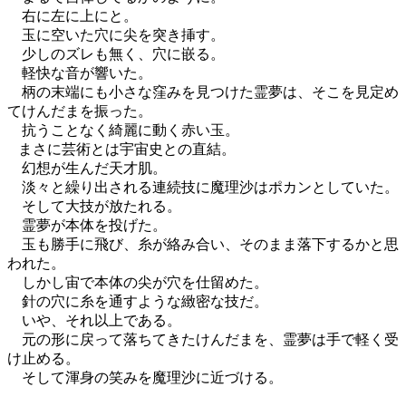
右に左に上にと。
玉に空いた穴に尖を突き挿す。
少しのズレも無く、穴に嵌る。
軽快な音が響いた。
柄の末端にも小さな窪みを見つけた霊夢は、そこを見定め
てけんだまを振った。
抗うことなく綺麗に動く赤い玉。
まさに芸術とは宇宙史との直結。
幻想が生んだ天才肌。
淡々と繰り出される連続技に魔理沙はポカンとしていた。
そして大技が放たれる。
霊夢が本体を投げた。
玉も勝手に飛び、糸が絡み合い、そのまま落下するかと思
われた。
しかし宙で本体の尖が穴を仕留めた。
針の穴に糸を通すような緻密な技だ。
いや、それ以上である。
元の形に戻って落ちてきたけんだまを、霊夢は手で軽く受
け止める。
そして渾身の笑みを魔理沙に近づける。