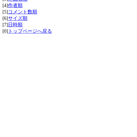
[4]
作者順
[5]
コメント数順
[6]
サイズ順
[7]
日時順
[0]
トップページへ戻る