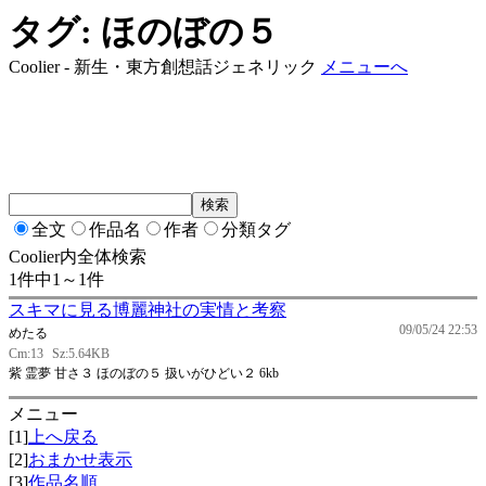
タグ: ほのぼの５
Coolier - 新生・東方創想話ジェネリック
メニューへ
全文
作品名
作者
分類タグ
Coolier内全体検索
1件中1～1件
スキマに見る博麗神社の実情と考察
09/05/24 22:53
めたる
Cm:13
Sz:5.64KB
紫 霊夢 甘さ３ ほのぼの５ 扱いがひどい２ 6kb
メニュー
[1]
上へ戻る
[2]
おまかせ表示
[3]
作品名順