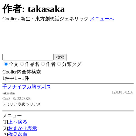
作者: takasaka
Coolier - 新生・東方創想話ジェネリック
メニューへ
全文
作品名
作者
分類タグ
Coolier内全体検索
1件中1～1件
千ノナイフガ胸ヲ刺ス
12/03/15 02:37
takasaka
Cm:3
Sz:22.28KB
レミリア 咲夜 シリアス
メニュー
[1]
上へ戻る
[2]
おまかせ表示
[3]
作品名順