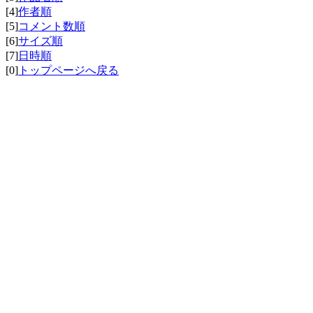
[4]
作者順
[5]
コメント数順
[6]
サイズ順
[7]
日時順
[0]
トップページへ戻る