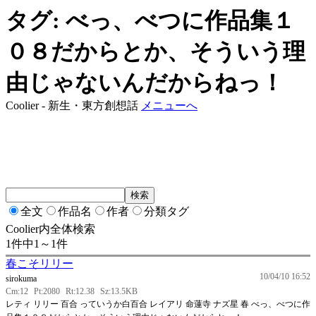
タグ: べっ、べつに作品集１
０８だからとか、そういう理
由じゃないんだからねっ！
Coolier - 新生・東方創想話
メニューへ
全文
作品名
作者
分類タグ
Coolier内全体検索
1件中1～1件
春こそリリー
10/04/10 16:52
sirokuma
Cm:12
Pt:2080
Rt:12.38
Sz:13.5KB
レティ リリー 百合 っていうか白百合 レイアリ 命蓮寺 ナズ星 春 べっ、べつに作