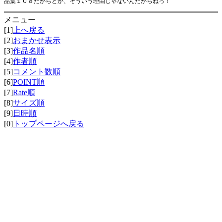
品集１０８だからとか、そういう理由じゃないんだからねっ！
メニュー
[1]
上へ戻る
[2]
おまかせ表示
[3]
作品名順
[4]
作者順
[5]
コメント数順
[6]
POINT順
[7]
Rate順
[8]
サイズ順
[9]
日時順
[0]
トップページへ戻る