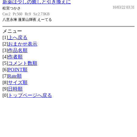
新薬は少しの癒しと引き換えに
16/03/22 03:31
松宮つかさ
Cm:2
Pt:560
Rt:9
Sz:2.73KB
八意永琳 蓬莱山輝夜 えーてる
メニュー
[1]
上へ戻る
[2]
おまかせ表示
[3]
作品名順
[4]
作者順
[5]
コメント数順
[6]
POINT順
[7]
Rate順
[8]
サイズ順
[9]
日時順
[0]
トップページへ戻る