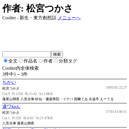
作者: 松宮つかさ
Coolier - 新生・東方創想話
メニューへ
全文
作品名
作者
分類タグ
Coolier内全体検索
3件中1～3件
ちかい
19/01/02 22:27
松宮つかさ
Cm:9
Pt:1250
Rt:13.42
Sz:3.9KB
蓬莱山輝夜 八意永琳 鈴仙・優曇華院・イナバ 因幡てゐ 永遠亭 えーてる
違ワkaん
17/01/14 00:51
松宮つかさ
Cm:1
Pt:320
Rt:8.63
Sz:21.47KB
八意永琳 蓬莱山輝夜