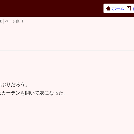
ホーム
KB
ページ数
1
月ぶりだろう。
カーテンを開いて灰になった。