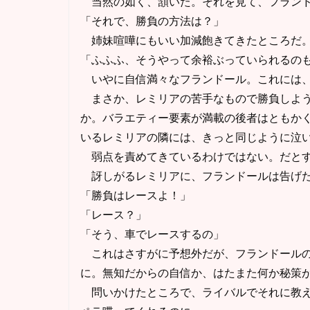
当然の如く、頷いた。それを見て、フランド
「それで、勝負の方法は？」
姉妹喧嘩にもいい加減飽きてきたところだ。
「ふふふ、そうやって余裕ぶっていられるの
いやに自信満々なフランドール。これには、
まさか、レミリアの苦手なもので勝負しよう
か。バラエティー要素が満載の後者はともか
いるレミリアの隣には、きっと同じように泣
弱点を責めてきているわけではない。だとす
訝しがるレミリアに、フランドールは告げ
「勝負はレースよ！」
「レース？」
「そう、車でレースするの」
これはさすがに予想外だが、フランドールの
に。無知だからの自信か、はたまた何か秘策
問いかけたところで、ライバルでそれに教え