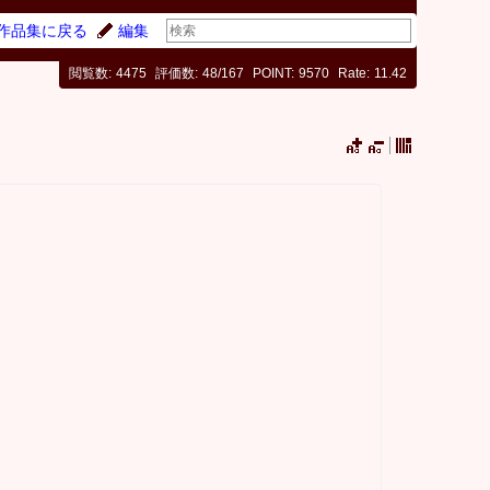
作品集に戻る
編集
閲覧数
4475
評価数
48/167
POINT
9570
Rate
11.42