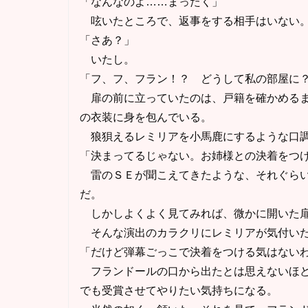
「なんなのよ……まったく」
呟いたところで、返事をする相手はいない
「さあ？」
いたし。
「フ、フ、フラン！？ どうして私の部屋に
扉の前に立っていたのは、戸籍を確かめるま
の衣装に身を包んでいる。
狼狽えるレミリアを小馬鹿にするような口調
「決まってるじゃない。お姉様との決着をつ
雷のＳＥが聞こえてきたような、それぐらい
だ。
しかしよくよく見てみれば、微かに開いた扉
そんな演出のカラクリにレミリアが気付いた
「だけど弾幕ごっこで決着をつける気はない
フランドールの口から出たとは思えないほど
でも受賞させてやりたい気持ちになる。