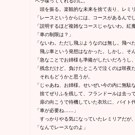
ペラ喋ってくれるのに。
頭を振る。楽観的な未来を捨て去り、レミリ
「レースというからには、コースがあるんで
「説明するほど複雑なコースじゃないわ。紅
「車の制限は？」
「ないわ。ただし飛ぶようなのは無し。飛べ
飛ぶ車という発想はなかった。しかし、そん
「急なことでお姉様も準備がしたいだろうし
「残念だけど、負けたところで泣くのは咲夜
それもどうかと思うが。
「じゃあね、お姉様。せいぜい今の内に無駄
捨てぜりふを残して、フランドールは去っ
扉の向こうで待機していた衣玖に、バイト代
「車が必要ね……」
すっかりやる気になっていたレミリアだが、
「なんでレースなのよ」