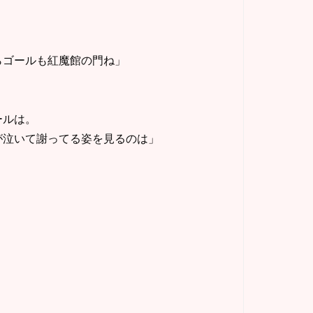
らゴールも紅魔館の門ね」
ールは。
が泣いて謝ってる姿を見るのは」