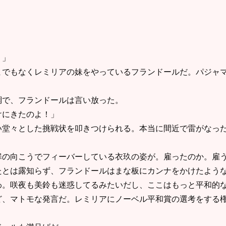
。
？」
でもなくレミリアの妹をやっているフランドールだ。パジャマ
で、フランドールは言い放った。
けにきたのよ！」
堂々とした挑戦状を叩きつけられる。本当に間近で雷がなった
の向こうでフィーバーしている衣玖の姿が。雇ったのか。雇う
とは露知らず、フランドールはまな板にカンナをかけたよう
わ。咲夜も美鈴も迷惑してるみたいだし、ここはもっと平和的
、マトモな発言だ。レミリアにノーベル平和賞の選考をする権