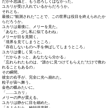
だが不思議と、もう恐ろしくはなかった。
ユカリが受け入れているからだろうか。
それとも。
最後に“観測された”ことで、この世界は役目を終えられたか
らだろうか。
ユカリは最後に、メリーを見た。
「あなた、少し私に似てるわね」
メリーが目を見開く。
「境界を見てしまうところ」
「存在しないものへ手を伸ばしてしまうところ」
ユカリは優しく笑った。
「だからきっと、あなたなら分かる」
「忘れられたものは、“誰かに見つけてもらえた”だけで救わ
れることもあるの」
その瞬間。
彼女の右手が、完全に光へ崩れた。
粒子が宙へ舞う。
金色の蝶みたいに。
「……ユカリ」
メリーの声が震える。
ユカリは静かに目を細めた。
「さようなら、秘封倶楽部」