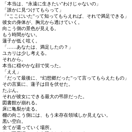
「本当は、“永遠に生きたい”わけじゃないの」
「誰かに見つけてもらって」
「“ここにいた”って知ってもらえれば、それで満足できる」
彼女の身体が、胸元から透けていく。
向こう側の景色が見える。
もう時間がない。
蓮子が低く呟く。
「……あなたは、満足したの？」
ユカリは少し考える。
それから。
本当に穏やかな顔で笑った。
「ええ」
「だって最後に、“幻想郷だった”って言ってもらえたもの」
その言葉に、蓮子は目を伏せた。
たぶん。
それが彼女にできる最大の弔辞だった。
図書館が崩れる。
床に亀裂が走る。
棚の向こう側には、もう未存在領域しか見えない。
黒い空白。
全てが還っていく場所。