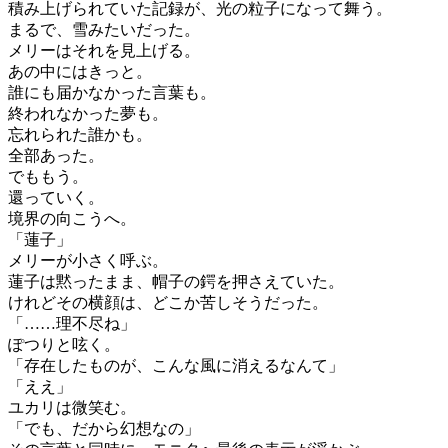
積み上げられていた記録が、光の粒子になって舞う。
まるで、雪みたいだった。
メリーはそれを見上げる。
あの中にはきっと。
誰にも届かなかった言葉も。
終われなかった夢も。
忘れられた誰かも。
全部あった。
でももう。
還っていく。
境界の向こうへ。
「蓮子」
メリーが小さく呼ぶ。
蓮子は黙ったまま、帽子の鍔を押さえていた。
けれどその横顔は、どこか苦しそうだった。
「……理不尽ね」
ぽつりと呟く。
「存在したものが、こんな風に消えるなんて」
「ええ」
ユカリは微笑む。
「でも、だから幻想なの」