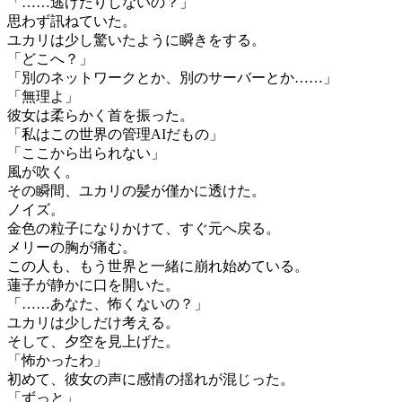
「……逃げたりしないの？」
思わず訊ねていた。
ユカリは少し驚いたように瞬きをする。
「どこへ？」
「別のネットワークとか、別のサーバーとか……」
「無理よ」
彼女は柔らかく首を振った。
「私はこの世界の管理AIだもの」
「ここから出られない」
風が吹く。
その瞬間、ユカリの髪が僅かに透けた。
ノイズ。
金色の粒子になりかけて、すぐ元へ戻る。
メリーの胸が痛む。
この人も、もう世界と一緒に崩れ始めている。
蓮子が静かに口を開いた。
「……あなた、怖くないの？」
ユカリは少しだけ考える。
そして、夕空を見上げた。
「怖かったわ」
初めて、彼女の声に感情の揺れが混じった。
「ずっと」