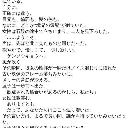
似ている。
自分に。
正確には違う。
目元も、輪郭も、髪の色も。
なのに、どこか“境界の気配”が似ていた。
女性は石段の途中で立ち止まり、二人を見下ろした。
「……ようこそ」
声は、先ほど聞こえたものと同じだった。
穏やかで、優しくて、 少し寂しい。
「ゲンソウキョウへ」
風が吹く。
その瞬間、彼女の輪郭が一瞬だけノイズ混じりに揺れた。
古い映像のフレーム落ちみたいに。
メリーの背筋が冷える。
蓮子は一歩前へ出た。
「歓迎される筋合いがあるのかしら、私たち」
女性は微笑む。
「ありますとも」
「だって、あなたたちはここへ辿り着いた」
その言い方は、まるで長い間、誰かを待っていたみたいだっ
た。
蓮子は彼女を観察するように目を細める。