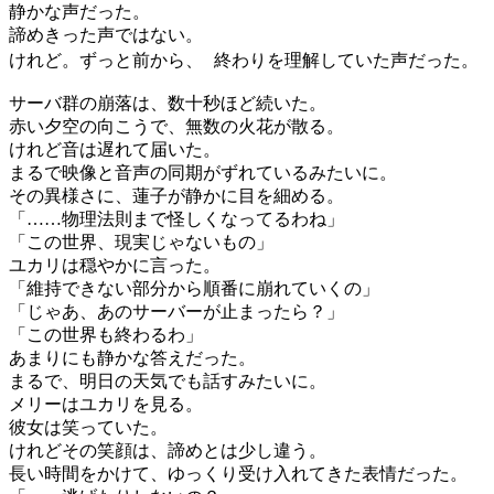
静かな声だった。
諦めきった声ではない。
けれど。ずっと前から、 終わりを理解していた声だった。
サーバ群の崩落は、数十秒ほど続いた。
赤い夕空の向こうで、無数の火花が散る。
けれど音は遅れて届いた。
まるで映像と音声の同期がずれているみたいに。
その異様さに、蓮子が静かに目を細める。
「……物理法則まで怪しくなってるわね」
「この世界、現実じゃないもの」
ユカリは穏やかに言った。
「維持できない部分から順番に崩れていくの」
「じゃあ、あのサーバーが止まったら？」
「この世界も終わるわ」
あまりにも静かな答えだった。
まるで、明日の天気でも話すみたいに。
メリーはユカリを見る。
彼女は笑っていた。
けれどその笑顔は、諦めとは少し違う。
長い時間をかけて、ゆっくり受け入れてきた表情だった。