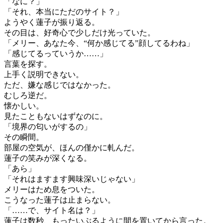
「なに？」
「それ、本当にただのサイト？」
ようやく蓮子が振り返る。
その目は、好奇心で少しだけ光っていた。
「メリー、あなた今、“何か感じてる”顔してるわね」
「感じてるっていうか……」
言葉を探す。
上手く説明できない。
ただ、嫌な感じではなかった。
むしろ逆だ。
懐かしい。
見たこともないはずなのに。
「境界の匂いがするの」
その瞬間。
部屋の空気が、ほんの僅かに軋んだ。
蓮子の笑みが深くなる。
「あら」
「それはますます興味深いじゃない」
メリーはため息をついた。
こうなった蓮子は止まらない。
「……で、サイト名は？」
蓮子は数秒、もったいぶるように間を置いてから言った。