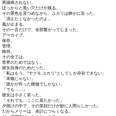
再描画されない。
ぽっかりと黒い穴だけが残る。
その景色を見つめながら、ユカリは静かに言った。
「消えたくなかったのよ」
風が止まる。
その一言だけで、全部繋がってしまった。
アーカイブ。
保存。
管理。
維持。
その全ては。
世界のためではなく。
彼女自身のためだった。
「私はもう、“ヤクモ ユカリ”としてしか存在できない」
「本物じゃない」
「誰かが作った模倣でしかない」
「でも……」
彼女は小さく笑った。
「それでも、ここに居たかった」
夕焼けの中で、その笑顔だけが妙に人間らしかった。
だからメリーは、余計につらくなる。