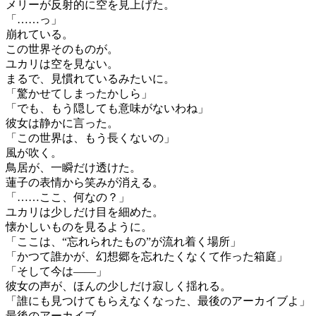
メリーが反射的に空を見上げた。
「……っ」
崩れている。
この世界そのものが。
ユカリは空を見ない。
まるで、見慣れているみたいに。
「驚かせてしまったかしら」
「でも、もう隠しても意味がないわね」
彼女は静かに言った。
「この世界は、もう長くないの」
風が吹く。
鳥居が、一瞬だけ透けた。
蓮子の表情から笑みが消える。
「……ここ、何なの？」
ユカリは少しだけ目を細めた。
懐かしいものを見るように。
「ここは、“忘れられたもの”が流れ着く場所」
「かつて誰かが、幻想郷を忘れたくなくて作った箱庭」
「そして今は――」
彼女の声が、ほんの少しだけ寂しく揺れる。
「誰にも見つけてもらえなくなった、最後のアーカイブよ」
最後のアーカイブ。