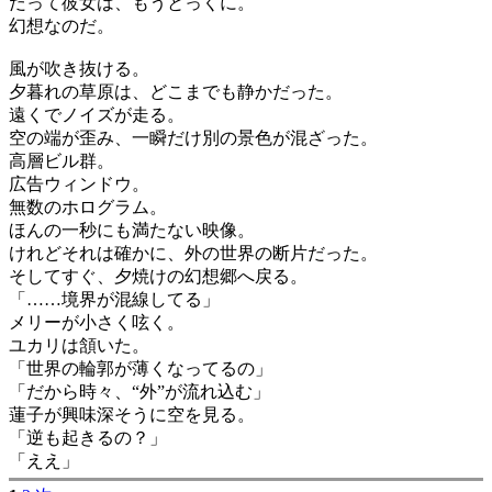
だって彼女は、もうとっくに。
幻想なのだ。
風が吹き抜ける。
夕暮れの草原は、どこまでも静かだった。
遠くでノイズが走る。
空の端が歪み、一瞬だけ別の景色が混ざった。
高層ビル群。
広告ウィンドウ。
無数のホログラム。
ほんの一秒にも満たない映像。
けれどそれは確かに、外の世界の断片だった。
そしてすぐ、夕焼けの幻想郷へ戻る。
「……境界が混線してる」
メリーが小さく呟く。
ユカリは頷いた。
「世界の輪郭が薄くなってるの」
「だから時々、“外”が流れ込む」
蓮子が興味深そうに空を見る。
「逆も起きるの？」
「ええ」