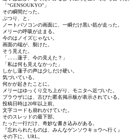
「“GENSOUKYO”」
その瞬間だった。
ぶつり、と。
ノートパソコンの画面に、一瞬だけ黒い筋が走った。
メリーの呼吸が止まる。
今のはノイズじゃない。
画面の端が、裂けた。
そう見えた。
「……蓮子、今の見えた？」
「私は何も見えなかった」
しかし蓮子の声は少しだけ硬い。
気づいている。
何かが起きたことに。
メリーはゆっくり立ち上がり、モニタへ近づいた。
ブラウザには、古びた匿名掲示板が表示されている。
投稿日時は20年以上前。
文字コードも崩れかけていた。
そのスレッドの最下部。
たった一行だけ、奇妙な書き込みがある。
『忘れられたものは、みんなゲンソウキョウへ行く』
その下に、URL。