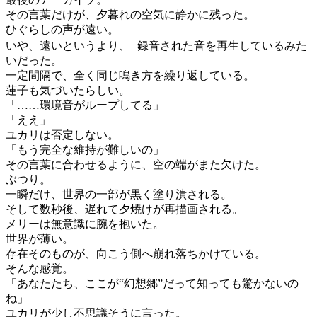
その言葉だけが、夕暮れの空気に静かに残った。
ひぐらしの声が遠い。
いや、遠いというより、 録音された音を再生しているみた
いだった。
一定間隔で、全く同じ鳴き方を繰り返している。
蓮子も気づいたらしい。
「……環境音がループしてる」
「ええ」
ユカリは否定しない。
「もう完全な維持が難しいの」
その言葉に合わせるように、空の端がまた欠けた。
ぶつり。
一瞬だけ、世界の一部が黒く塗り潰される。
そして数秒後、遅れて夕焼けが再描画される。
メリーは無意識に腕を抱いた。
世界が薄い。
存在そのものが、向こう側へ崩れ落ちかけている。
そんな感覚。
「あなたたち、ここが“幻想郷”だって知っても驚かないの
ね」
ユカリが少し不思議そうに言った。