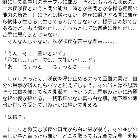
瞬にして食事用のテーブルに並ぶ。それはもちろん咲夜の、
十六夜咲夜という人間の能力、時とか空間とかを操る程度の
能力の所為。別にそれは構わない。確かに瞬きする間に無か
ら物体が生じる（生じてるわけではないか）様子は奇妙では
あるけど、もう慣れたし、こっちとしては普通に便利だし、
苦手に思うほどじゃない。
そんなんじゃない。私が咲夜を苦手な理由……。
「うん、そこ、置いといて」
「承知しました。では、失礼いたします」
「あ！ ちょっと！ ちょっとさ……」
しかしまったく、咲夜を呼び止めるのって至難の業だ。自
分の用事が済んだらパッと消えてしまう。その当人は不思議
そうに首を傾げて私を見返す。そいつの、馬鹿みたいに綺麗
な銀の髪が揺れる。一切瑕疵のない真っ白な肌。地下室の薄
暗い灯りを受けて月みたいに輝いて見える。
「妹様？」
にこりと微笑む咲夜の口元から白い歯が覗く。その並びの
美しい事と言ったら無い。どこを取っても完全で完璧。究極