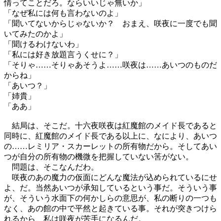
情ってことだろ。ならいいじゃ無いか」
「なぜ私には何も言わないのよ」
「聞いてないからじゃないか？ おまえ、咲夜に一度でも聞
いてみたのかよ」
「聞けるわけないわ」
「私には好き放題言うくせに？」
「そりゃ……そりゃあそうよ……咲夜は……あいつのものだ
からね」
「あいつ？」
「姉貴」
「ああ」
結局は、そこだ。十六夜咲夜は紅魔館のメイド長であると
同時に、紅魔館のメイド長である以上に、なにより、あいつ
の……レミリア・スカーレットの所有物だから。そしてあい
つが自分の所有物の機微を把握していない筈がない。
問題は、そこなんだわ。
咲夜のあの魔力の仮面にどんな魔法が込められているにせ
よ、だ。当然あいつが承知しているという事だ。そういう事
が、そういう水面下の何かしらの意思が、私の断りの一つも
なく、あの館の中で平然と起きている事。それが突きつけら
れるから、私は咲夜が苦手になるんだ。