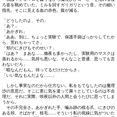
ろ姿を眺めていた。ミルを回すガリガリという音。その細い
指先。そこに見える血の赤色。腹が減る。
「どうしたのよ、その」
「あ？」
「あかぎれ」
「ああ。別に。ちょっと実験で、保護手袋ばっかりしてたか
ら、荒れちゃってさ」
「頬のにきびもそのせい？」
「はあ？ まあな……徹夜も多かったし、実験用のマスクは
蒸れるから……気持ち悪いな。そんなこと普通、思っても言
わないだろ」
「暇なんだもん。待ってるだけだからさ」
「いい気なもんだよな……」
しかし事実なのだから仕方ない。私をもてなしたのは魔理
沙の意思だ。そこに更に気を遣って粛々としているのは不合
理だ。それに実際、咲夜以外の人間と会うたびに思ってしま
うから。
その不完全さ。あかぎれた手、噛み跡の残る爪、にきびの
ある頬、そばかす、枝毛……そういう私の視線に気がついた