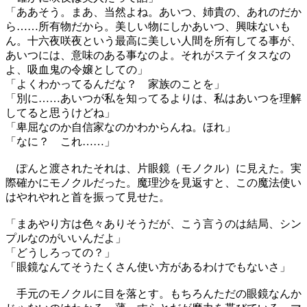
「ああそう。まあ、当然よね。あいつ、姉貴の、あれのだか
ら……所有物だから。美しい物にしかあいつ、興味ないも
ん。十六夜咲夜という最高に美しい人間を所有してる事が、
あいつには、意味のある事なのよ。それがステイタスなの
よ、吸血鬼の令嬢としての」
「よくわかってるんだな？ 家族のことを」
「別に……あいつが私を知ってるよりは、私はあいつを理解
してると思うけどね」
「卑屈なのか自信家なのかわからんね。ほれ」
「なに？ これ……」
ぽんと渡されたそれは、片眼鏡（モノクル）に見えた。実
際確かにモノクルだった。魔理沙を見返すと、この魔法使い
はやれやれと首を振って見せた。
「まあやり方は色々ありそうだが、こう言うのは結局、シン
プルなのがいいんだよ」
「どうしろっての？」
「眼鏡なんてそうたくさん使い方があるわけでもないさ」
手元のモノクルに目を落とす。もちろんただの眼鏡なんか