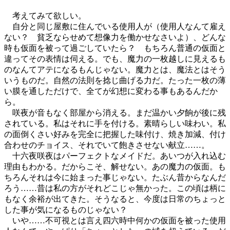
考えてみて欲しい。
自分と同じ屋敷に住んでいる使用人が（使用人なんて雇え
ない？ 貧乏ならせめて想像力を働かせなさいよ）、どんな
時も仮面を被って過ごしていたら？ もちろん普通の仮面と
違ってその表情は伺える。でも、魔力の一枚越しに見えるも
のなんてアテになるもんじゃない。魔力とは、魔法とはそう
いうものだ。自然の法則を捻じ曲げる力だ。たった一枚の薄
い膜を通しただけで、全てが幻想に変わる事もあるんだか
ら。
咲夜が音もなく部屋から消える。まだ温かい夕餉が後に残
されている。私はそれに手を付ける。素晴らしい味わい。私
の面倒くさい好みを完全に把握した味付け、焼き加減、付け
合わせのチョイス、それでいて飽きさせない献立……。
十六夜咲夜はパーフェクトなメイドだ。あいつが入れ込む
理由もわかる。だからこそ、解せない。あの魔力の仮面。も
ちろんそれは今に始まった事じゃない。たぶん昔からなんだ
ろう……昔は私の方がそれどこじゃ無かった。この頃は柄に
もなく余裕が出てきた。そうなると、今度は日常のちょっと
した事が気になるものじゃない？
いや……不可視とは言え四六時中何かの仮面を被った使用