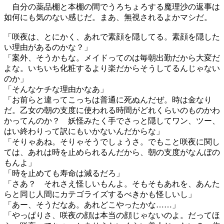
自分の薬品棚と本棚の間でうろちょろする魔理沙の返事は
如何にも気のない感じだ。まあ、無視されるよかマシだ。
「咲夜は、とにかく、あれで素顔を隠してる。素顔を隠した
い理由があるのかな？」
「案外、そうかもな。メイドってのは毎朝出勤だから大変だ
よな。いちいち化粧するより楽だからそうしてるんじゃない
のか」
「そんなケチな理由かなあ」
「お前らと違ってこっちは普通に死ぬんだぜ。時は金なり
だ。乙女の朝の支度に使われる時間がどれくらいのものかわ
かってんのか？ 妖怪みたく手でさっと隠してワン、ツー、
はい終わりって訳にもいかないんだからな」
「そりゃあね。そりゃそうでしょうさ。でもこと咲夜に関し
ては、あれは時を止められるんだから、朝の支度がなんぼの
もんよ」
「時を止めても寿命は減るだろ」
「さあ？ それさえ怪しいもんよ。そもそもあれを、あんた
らと同じ人間にカテゴライズするべきかも怪しいし」
「あー、そうだなあ。あれどこやったかな……」
「やっぱりさ、咲夜の顔は本当の顔じゃないのよ。だってほ