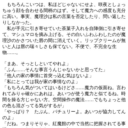
もちろんこいつは、私ほどじゃないにせよ、咲夜としょっ
ちゅう顔を合わせる間柄のはず。そして魔力への感度も充分
に高い。事実、魔理沙は私の言葉を否定したり、問い返した
りしなかった。
私が手元に引き寄せていた茶菓子入れを自陣側に引き寄せ
て、マシュマロを摘み上げる。その白いふわふわしたのが魔
理沙のかさついた唇の間に消えていく。リップクリームが無
いと人は唇の瑞々しさも保てない。不便で、不完全な生
物……。
「まあ、そっとしといてやれよ」
「ふん……そんな事言うんじゃないかと思ってた」
「他人の家の事情に首突っ込む気はないよ」
「私にとっては我が家の事情なのよ」
「もちろん気がついてはいるけどさ……魔力の仮面ね。言わ
れてみりゃ確かにあれは、あいつが使う魔力と似てるね。時
間を操る方じゃない方。空間操作の魔法……でもちょっと他
の色も混ざってる気がするが」
「やっぱり？ たぶん、パチュリーよ。あいつが協力してん
のよ」
「だね。つまりそりゃ、紅魔館の中で当然に把握されてる事