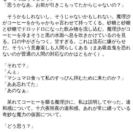
「思うかなあ。お前が引きこもってたからじゃないの？」
そうかもしれないし、そうじゃないかもしれない。魔理沙
がコーヒーをかちゃかちゃ言わせて持ってくる。砂糖と砂糖
と砂糖でドロッドロになった飲み物を流し込む。魔理沙がコ
ーヒーを冷まそうと黒の水面へ息を吹きかけているのを見
る。口の中がざらつく。甘すぎる。これは流石に嫌がらせ
だ。そういう意趣返しも人間らしくある（まあ吸血鬼を恐れ
ないのが普通の人間の対応なのかはともかく）。
「それで？」
「んぇ」
「マシュマロ食って私のすっぴん拝むために来たのか？」
「ああ忘れてた」
「あのなぁ」
呆れてコーヒーを啜る魔理沙に、私は説明してやった。違
和感について。十六夜咲夜の違和感。あれが常に纏っている
奇妙な魔力の仮面について。
「どう思う？」