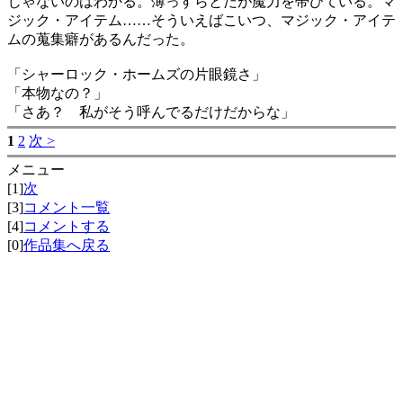
じゃないのはわかる。薄っすらとだが魔力を帯びている。マ
ジック・アイテム……そういえばこいつ、マジック・アイテ
ムの蒐集癖があるんだった。
「シャーロック・ホームズの片眼鏡さ」
「本物なの？」
「さあ？ 私がそう呼んでるだけだからな」
1
2
次 >
メニュー
[1]
次
[3]
コメント一覧
[4]
コメントする
[0]
作品集へ戻る