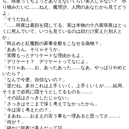
ら、咲夜ってちょっとありえないくらい美人じゃない？ 作
り物みたいに……ねえ、魔理沙。人間のあなたから見てどう
よ」
「そうだねえ」
「……咲夜は素顔を隠してる。実は本物の十六夜咲夜はとっ
くに死んでいて、いつも見ているのは顔だけ変えた別人と
か」
「時止めと紅魔館の家事全般をこなせる偽物？」
「ああうん、そりゃそうか」
「実際もっとデリケートな理由かもよ」
「デリケート？ デリケートってなによ」
「そりゃあ……お、あったあった……なあ、やっぱりやめと
いたら？」
「なんで今更。自信ないの？」
「逆だね。多分これは上手くいく。上手くいくが……結局、
そうまで必死に隠そうとしてるものを……」
「その話はさっきしたじゃない」
「さっきはそこまで深く考えてなかったから」
「今は深く考えたの？」
「まあね……おまえの言う事も一理あると思ってさ……」
「何が？」
「確かに咲夜は美人だって話」