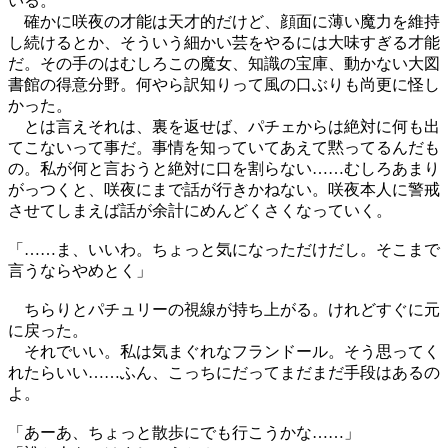
いる。
確かに咲夜の才能は天才的だけど、顔面に薄い魔力を維持
し続けるとか、そういう細かい芸をやるには大味すぎる才能
だ。その手のはむしろこの魔女、知識の宝庫、動かない大図
書館の得意分野。何やら訳知りって風の口ぶりも尚更に怪し
かった。
とは言えそれは、裏を返せば、パチェからは絶対に何も出
てこないって事だ。事情を知っていてあえて黙ってるんだも
の。私が何と言おうと絶対に口を割らない……むしろあまり
がっつくと、咲夜にまで話が行きかねない。咲夜本人に警戒
させてしまえば話が余計にめんどくさくなっていく。
「……ま、いいわ。ちょっと気になっただけだし。そこまで
言うならやめとく」
ちらりとパチュリーの視線が持ち上がる。けれどすぐに元
に戻った。
それでいい。私は気まぐれなフランドール。そう思ってく
れたらいい……ふん、こっちにだってまだまだ手段はあるの
よ。
「あーあ、ちょっと散歩にでも行こうかな……」