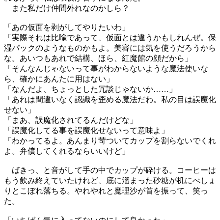
また私だけ仲間外れなのかしら？
「あの仮面を剥がしてやりたいわ」
「実際それは比喩であって、仮面とは違うかもしれんぜ。保
湿パックのようなものかもよ。美容には気を使うだろうから
な。あいつもあれで結構、ほら、紅魔館の顔だから」
「そんなんじゃないって事がわからないような魔法使いな
ら、確かにあんたに用はない」
「なんだよ、ちょっとした冗談じゃないか……」
「あれは間違いなく認識を歪める魔法だわ。私の目は誤魔化
せない」
「まあ、誤魔化されてるんだけどな」
「誤魔化してる事を誤魔化せないって意味よ」
「わかってるよ。あんまり苛ついてカップを割らないでくれ
よ。弁償してくれるならいいけど」
ばきっ、と音がして手の中でカップが砕ける。コーヒーは
もう飲み終えていたけれど、底に溜まった砂糖が机にべしょ
りとこぼれ落ちる。やれやれと魔理沙が首を振って、笑っ
た。