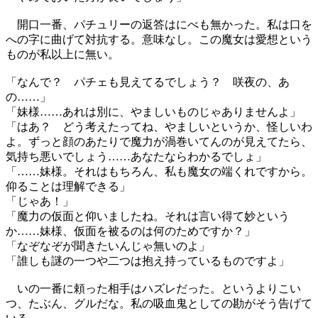
開口一番、パチュリーの返答はにべも無かった。私は口を
への字に曲げて対抗する。意味なし。この魔女は愛想という
ものが私以上に無い。
「なんで？ パチェも見えてるでしょう？ 咲夜の、あ
の……」
「妹様……あれは別に、やましいものじゃありませんよ」
「はあ？ どう考えたってね、やましいというか、怪しいわ
よ。ずっと顔のあたりで魔力が渦巻いてんのが見えてたら、
気持ち悪いでしょう……あなたならわかるでしょ」
「……妹様。それはもちろん、私も魔女の端くれですから。
仰ることは理解できる」
「じゃあ！」
「魔力の仮面と仰いましたね。それは言い得て妙という
か……妹様、仮面を被るのは何のためですか？」
「なぞなぞが聞きたいんじゃ無いのよ」
「誰しも謎の一つや二つは抱え持っているものですよ」
いの一番に頼った相手はハズレだった。というよりこい
つ、たぶん、グルだな。私の吸血鬼としての勘がそう告げて