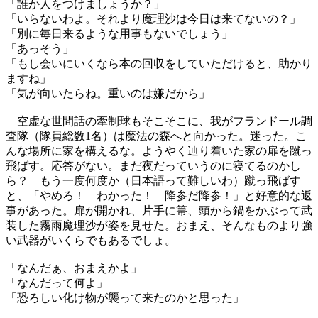
「誰か人をつけましょうか？」
「いらないわよ。それより魔理沙は今日は来てないの？」
「別に毎日来るような用事もないでしょう」
「あっそう」
「もし会いにいくなら本の回収をしていただけると、助かり
ますね」
「気が向いたらね。重いのは嫌だから」
空虚な世間話の牽制球もそこそこに、我がフランドール調
査隊（隊員総数1名）は魔法の森へと向かった。迷った。こ
んな場所に家を構えるな。ようやく辿り着いた家の扉を蹴っ
飛ばす。応答がない。まだ夜だっていうのに寝てるのかし
ら？ もう一度何度か（日本語って難しいわ）蹴っ飛ばす
と、「やめろ！ わかった！ 降参だ降参！」と好意的な返
事があった。扉が開かれ、片手に箒、頭から鍋をかぶって武
装した霧雨魔理沙が姿を見せた。おまえ、そんなものより強
い武器がいくらでもあるでしょ。
「なんだぁ、おまえかよ」
「なんだって何よ」
「恐ろしい化け物が襲って来たのかと思った」