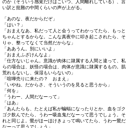
のか（そういう感覚だけはこいつ、人間離れしている）、言
い訳と批難の中間くらいの声が上がる。
「あのな、夜だからだぞ」
「はい？」
「おまえなあ、私だって人と会うってわかってたら、もっと
ちゃんとするからな。こんな真夜中に叩き起こされたら、そ
りゃ、整ってなくて当然だからな」
「ああうん。別にいいよ」
「おまえふざけんなよ」
「仕方ないじゃん。意識が肉体に隷属する人間と違って、私
らの場合は、妖怪の場合は、肉体が意識に隷属するもの。肌
荒れもないし、保湿もいらないの」
「喧嘩売りに来たの？ おまえ」
「いやね、だからさ、そういうのを見ると思うから」
「何を」
「うわー、人間だなーって」
「はあ」
「あんたらも、たとえば私が蝙蝠になったりとか、血をゴク
ゴク飲んでたら、うわー吸血鬼だなーって思うでしょう。そ
れと同じよ。鶯がほーほけきょって鳴いてたら、うわー鶯だ
なーって思うでしょう」