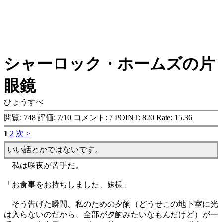
シャーロック・ホームズの片
眼鏡
ひょうすべ
閲覧: 748 評価: 7/10 コメント: 7 POINT: 820 Rate: 15.36
1
2
次 >
いい話とかではないです。
私は咲夜が苦手だ。
「お食事をお持ちしました、妹様」
そう告げた瞬間、私のための夕餉（どうせこの地下室に光
は入らないのだから、全部が夕餉みたいなもんだけど）が一