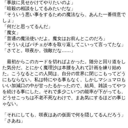
「事故に見せかけてやりたいのよ」
「暗殺の相談をしてるみたいだな」
「そういう悪い事をするための魔法なら、あんた一番得意で
しょ」
「何だと思ってるんだ」
「魔女」
「普通の魔法使いだよ。魔女はお前んとこのだろ」
「そういえばパチェが本を取り返してこいって言ってたな」
「さてと。咲夜か。強敵だな……」
最初からこのカードを切ればよかった。随分と回り道をし
た気分だ。とにかく魔理沙は本腰を入れて計画を練り始め
た。こうなるとこの人間は、自分の世界に閉じこもってどう
にもならない。私は特にやる事もなく、しかしマシュマロも
いい加減口の中が甘ったるかったので、結局、雑談ってやつ
を続ける事にした。それで多少こいつの能率が下がっても、
どうせこっちは不老不死なわけで、まあ気にするほどの事じ
ゃない。
「それにしても、咲夜はあの仮面で何を隠してるんだろう」
「さあね」