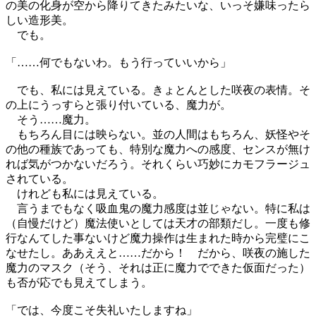
の美の化身が空から降りてきたみたいな、いっそ嫌味ったら
しい造形美。
でも。
「……何でもないわ。もう行っていいから」
でも、私には見えている。きょとんとした咲夜の表情。そ
の上にうっすらと張り付いている、魔力が。
そう……魔力。
もちろん目には映らない。並の人間はもちろん、妖怪やそ
の他の種族であっても、特別な魔力への感度、センスが無け
れば気がつかないだろう。それくらい巧妙にカモフラージュ
されている。
けれども私には見えている。
言うまでもなく吸血鬼の魔力感度は並じゃない。特に私は
（自慢だけど）魔法使いとしては天才の部類だし。一度も修
行なんてした事ないけど魔力操作は生まれた時から完璧にこ
なせたし。ああええと……だから！ だから、咲夜の施した
魔力のマスク（そう、それは正に魔力でできた仮面だった）
も否が応でも見えてしまう。
「では、今度こそ失礼いたしますね」