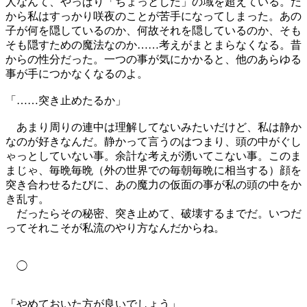
人なんて、やっぱり「ちょっとした」の域を超えている。だ
から私はすっかり咲夜のことが苦手になってしまった。あの
子が何を隠しているのか、何故それを隠しているのか、そも
そも隠すための魔法なのか……考えがまとまらなくなる。昔
からの性分だった。一つの事が気にかかると、他のあらゆる
事が手につかなくなるのよ。
「……突き止めたるか」
あまり周りの連中は理解してないみたいだけど、私は静か
なのが好きなんだ。静かって言うのはつまり、頭の中がぐし
ゃっとしていない事。余計な考えが湧いてこない事。このま
まじゃ、毎晩毎晩（外の世界での毎朝毎晩に相当する）顔を
突き合わせるたびに、あの魔力の仮面の事が私の頭の中をか
き乱す。
だったらその秘密、突き止めて、破壊するまでだ。いつだ
ってそれこそが私流のやり方なんだからね。
◯
「やめておいた方が良いでしょう」