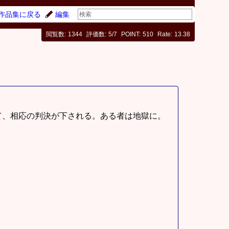
作品集に戻る
編集
閲覧数
1344
評価数
5/7
POINT
510
Rate
13.38
て、相応の判決が下される。ある者は地獄に。