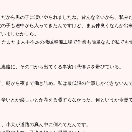
。だから男の子に凄いやられましたね。皆んな辛いから、私み
女の子も途中から入ってきたんですけど、まぁ仲良くなんか出
ていましたかしら。
。たまたま人手不足の機械整備工場で作業も簡単なんで私でも
は裏腹に、その口から出てくる事実は悲惨さを帯びている。
て、朝から夜まで働き詰め。私は最低限の仕事しかできないん
う辛いとか楽しいとか考える暇すらなかった。何というか今更
と、小犬が道路の真ん中に倒れてたんです。