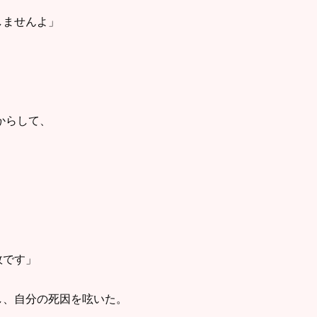
しませんよ」
からして、
故です」
し、自分の死因を呟いた。