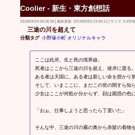
Coolier - 新生・東方創想話
2019/04/19 09:36:36
最終更新
2019/05/03 23:49:12
サイズ
6.45K
三途の川を超えて
分類タグ
小野塚小町
オリジナルキャラ
ここは此岸。生と死の境界線。
死者はここから三途の川を超え、彼岸に渡る
ある者は天国に。ある者は新しい命を授かり
そして、いまここに、まだこの世の闇すら知
少女はここが何処か分からず、顔は困惑の色
「おぉ、仕事しようと思ったら丁度いた」
そんな中、三途の川の霧の奥から赤髪の着物