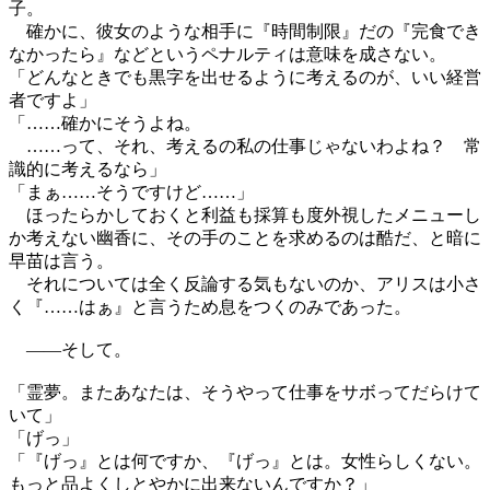
子。
確かに、彼女のような相手に『時間制限』だの『完食でき
なかったら』などというペナルティは意味を成さない。
「どんなときでも黒字を出せるように考えるのが、いい経営
者ですよ」
「……確かにそうよね。
……って、それ、考えるの私の仕事じゃないわよね？ 常
識的に考えるなら」
「まぁ……そうですけど……」
ほったらかしておくと利益も採算も度外視したメニューし
か考えない幽香に、その手のことを求めるのは酷だ、と暗に
早苗は言う。
それについては全く反論する気もないのか、アリスは小さ
く『……はぁ』と言うため息をつくのみであった。
――そして。
「霊夢。またあなたは、そうやって仕事をサボってだらけて
いて」
「げっ」
「『げっ』とは何ですか、『げっ』とは。女性らしくない。
もっと品よくしとやかに出来ないんですか？」