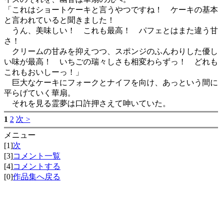
「これはショートケーキと言うやつですね！ ケーキの基本
と言われていると聞きました！
うん、美味しい！ これも最高！ パフェとはまた違う甘
さ！
クリームの甘みを抑えつつ、スポンジのふんわりした優し
い味が最高！ いちごの瑞々しさも相変わらずっ！ どれも
これもおいしーっ！」
巨大なケーキにフォークとナイフを向け、あっという間に
平らげていく華扇。
それを見る霊夢は口許押さえて呻いていた。
1
2
次 >
メニュー
[1]
次
[3]
コメント一覧
[4]
コメントする
[0]
作品集へ戻る