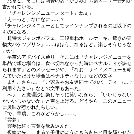
見ると、そこには幽香の店『かざみ』の新メニュー告知が
書かれている。
「『チャレンジメニュースタート』ねぇ」
「えーっと、なになに……？
『チャレンジメニューとしてラインナップされるのは以下の
ものになる。
超特大ジャンボパフェ、三段重ねホールケーキ、驚きの実
物大バケツプリン』……ほほう、なるほど。楽しそうじゃな
いか」
早苗のアドバイス通り、そこには『チャレンジメニューを
単品で頼む場合は、食べ切れなかった時にペナルティが課せ
られます』とのメッセージや、『なお、サイドメニューを頼
んでいただけた場合はペナルティなし』などの文字。
また、さらに、『ご家族やお友達同士でのパーティーにご
利用ください』などの文字もあった。
へぇ、と魔理沙は楽しそうに笑いながら、「いいじゃない
かいいじゃないか」と声を上げる。どうやら、このメニュー
に興味が惹かれたらしい。
「で、華扇。これがどうかし……」
「霊夢」
霊夢は続く言葉を飲み込んだ。
視線の先――まるで子供のようにきらきらと目を輝かせた