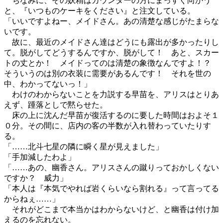
ちなみに、その妖精はカウンターの方にまっすぐ向かう
と、『いつものケーキをください』と注文している。
「いいですよねー、メイドさん。あの清楚な感じがたまらな
いです。
故に、最近のメイドさん達はどうにも露出が多かったりし
て。脱がしてどうするんですか、脱がして！ あと、スカー
トの丈とか！ メイドってのは清楚の象徴なんですよ！？
そういうのは別の衣装に需要があるんです！ それを世の
中、わかってないっ！」
わけのわからないことを力説する早苗を、アリスはとりあ
えず、踵落としで黙らせた。
床の上に沈んだ早苗が復活するのに要した時間はおよそ１
０分。その間に、店内の客の半数が入れ替わっていたりす
る。
「……北斗七星の隣に瞬く星が見えました」
「手加減したわよ」
「……あの、幽香さん。アリスさんの蹴りっておかしくない
ですか？ 威力」
「本人は『本気でやれば岩くらいなら割れる』って言ってる
からねぇ……」
それがどこまで本当かはわからないけど、と幽香は付け加
えるのを忘れない。