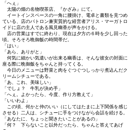
「へぇ」
太陽の畑の名物喫茶店、『かざみ』にて。
イートインスペースの一角に腰掛け、電卓と書類を見つめ
ている、店のパトロン兼実質的な経営者アリス・マーガトロ
イドに店の主人である風見幽香が声をかける。
店の営業はすでに終わり、現在は夕方の６時を少し回った
頃。そろそろ晩御飯の時間帯だ。
「はい」
「あら、ありがと」
何気に細かい気遣いが出来る幽香は、そんな彼女の対面に
座る際に晩御飯をちゃんと持ってくる。
今日のメニューは野菜と肉をぐつぐつしっかり煮込んだク
リームシチューである。
「あ、これ、美味しい」
「でしょ？ 牛乳が決め手」
「へぇ。よかったら、今度、作り方教えて」
「いいわよ」
この頃、何かと仲のいい（にしてはたまに上下関係を感じ
させる）二人は、シチューに手をつけながら会話を続ける。
「あなたに、ちょっと聞きたいことがあるの」
「何？ 下らないこと以外だったら、ちゃんと答えてあげ