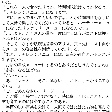
いた。
「これを一人で食べたりとか、時間制限設けてとかやると、
『チャレンジメニュー』になります。
逆に、何人で食べてもいいですよ、とか時間制限をなしに
して大勢で楽しんでくださいってやると、パーティーメニュ
ーになったりファミリーメニューになるんです」
「……まぁ、たくさんの量を一度に作るほうがコストは抑え
られるけどねぇ」
そして、さすが敏腕経営者のアリス。真っ先にコスト面か
らメニューの妥当性を判断していたりする。
「あと、チャレンジメニューには、店主の趣向とかセンスが
出ますから。
お店の看板メニューにするのもありだと思うんですよね」
「ああ、なるほどね」
「だから……。
あ、ちょっと！ そこ、危ない！ 足下、しっかり見てな
さいよ！」
「ご、ごめんなさい、リーダー！」
ただ優しく接するだけでなく、時に厳しく叱ることも、人
材を育てるのには必要なことである。
早苗の鋭い言葉を受けて、大慌てでぱたぱた品物を運んで