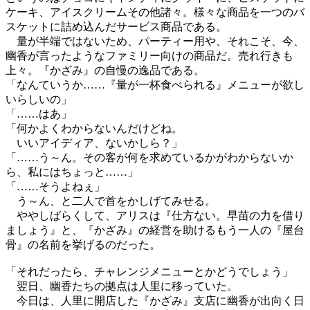
ケーキ、アイスクリームその他諸々。様々な商品を一つのバ
スケットに詰め込んだサービス商品である。
量が半端ではないため、パーティー用や、それこそ、今、
幽香が言ったようなファミリー向けの商品だ。売れ行きも
上々。『かざみ』の自慢の逸品である。
「なんていうか……『量が一杯食べられる』メニューが欲し
いらしいの」
「……はあ」
「何かよくわからないんだけどね。
いいアイディア、ないかしら？」
「……う～ん。その客が何を求めているかがわからないか
ら、私にはちょっと……」
「……そうよねぇ」
う～ん、と二人で首をかしげてみせる。
ややしばらくして、アリスは『仕方ない。早苗の力を借り
ましょう』と、『かざみ』の経営を助けるもう一人の『屋台
骨』の名前を挙げるのだった。
「それだったら、チャレンジメニューとかどうでしょう」
翌日、幽香たちの拠点は人里に移っていた。
今日は、人里に開店した『かざみ』支店に幽香が出向く日