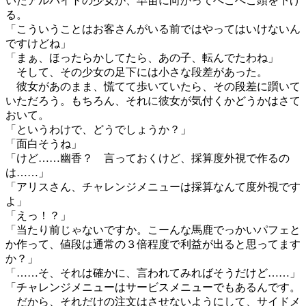
いたアルバイトの少女が、早苗に向かってぺこぺこ頭を下げ
る。
「こういうことはお客さんがいる前ではやってはいけないん
ですけどね」
「まぁ、ほったらかしてたら、あの子、転んでたわね」
そして、その少女の足下には小さな段差があった。
彼女があのまま、慌てて歩いていたら、その段差に躓いて
いただろう。もちろん、それに彼女が気付くかどうかはさて
おいて。
「というわけで、どうでしょうか？」
「面白そうね」
「けど……幽香？ 言っておくけど、採算度外視で作るの
は……」
「アリスさん、チャレンジメニューは採算なんて度外視です
よ」
「えっ！？」
「当たり前じゃないですか。こーんな馬鹿でっかいパフェと
か作って、値段は通常の３倍程度で利益が出ると思ってます
か？」
「……そ、それは確かに、言われてみればそうだけど……」
「チャレンジメニューはサービスメニューでもあるんです。
だから、それだけの注文はさせないようにして、サイドメ