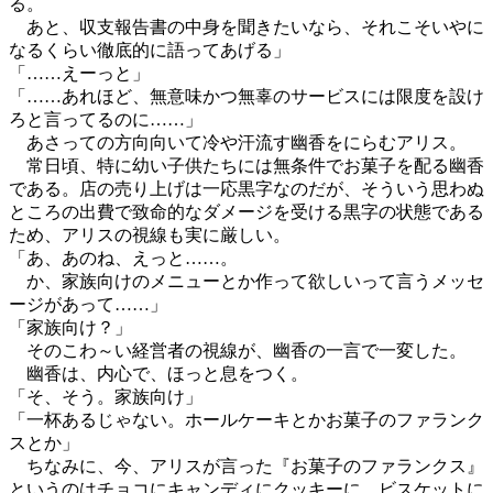
る。
あと、収支報告書の中身を聞きたいなら、それこそいやに
なるくらい徹底的に語ってあげる」
「……えーっと」
「……あれほど、無意味かつ無辜のサービスには限度を設け
ろと言ってるのに……」
あさっての方向向いて冷や汗流す幽香をにらむアリス。
常日頃、特に幼い子供たちには無条件でお菓子を配る幽香
である。店の売り上げは一応黒字なのだが、そういう思わぬ
ところの出費で致命的なダメージを受ける黒字の状態である
ため、アリスの視線も実に厳しい。
「あ、あのね、えっと……。
か、家族向けのメニューとか作って欲しいって言うメッセ
ージがあって……」
「家族向け？」
そのこわ～い経営者の視線が、幽香の一言で一変した。
幽香は、内心で、ほっと息をつく。
「そ、そう。家族向け」
「一杯あるじゃない。ホールケーキとかお菓子のファランク
スとか」
ちなみに、今、アリスが言った『お菓子のファランクス』
というのはチョコにキャンディにクッキーに、ビスケットに