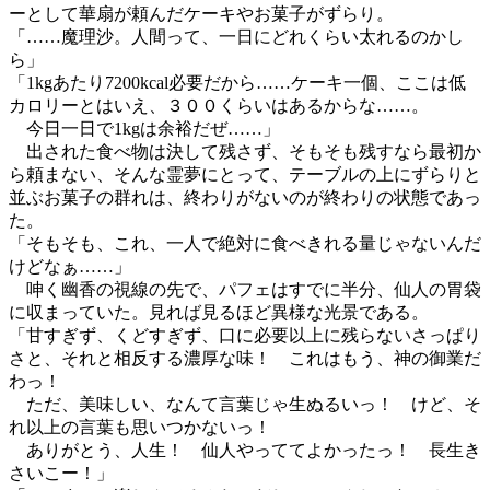
ーとして華扇が頼んだケーキやお菓子がずらり。
「……魔理沙。人間って、一日にどれくらい太れるのかし
ら」
「1kgあたり7200kcal必要だから……ケーキ一個、ここは低
カロリーとはいえ、３００くらいはあるからな……。
今日一日で1kgは余裕だぜ……」
出された食べ物は決して残さず、そもそも残すなら最初か
ら頼まない、そんな霊夢にとって、テーブルの上にずらりと
並ぶお菓子の群れは、終わりがないのが終わりの状態であっ
た。
「そもそも、これ、一人で絶対に食べきれる量じゃないんだ
けどなぁ……」
呻く幽香の視線の先で、パフェはすでに半分、仙人の胃袋
に収まっていた。見れば見るほど異様な光景である。
「甘すぎず、くどすぎず、口に必要以上に残らないさっぱり
さと、それと相反する濃厚な味！ これはもう、神の御業だ
わっ！
ただ、美味しい、なんて言葉じゃ生ぬるいっ！ けど、そ
れ以上の言葉も思いつかないっ！
ありがとう、人生！ 仙人やっててよかったっ！ 長生き
さいこー！」