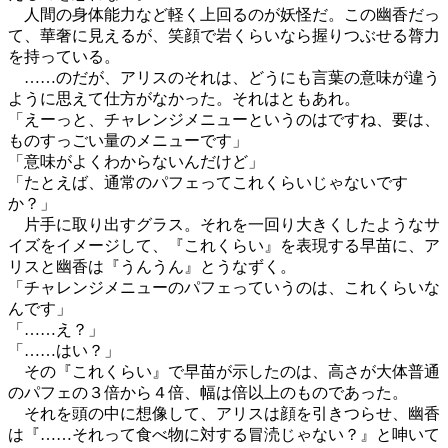
人間の身体能力など軽く上回るのが妖怪だ。この幽香だっ
て、華奢に見えるが、笑顔で岩くらいなら握りつぶせる膂力
を持っている。
……のだが、アリスのそれは、どうにも言葉の意味が違う
ように思えて仕方がなかった。それはともあれ。
「えーっと、チャレンジメニューというのはですね、要は、
ものすっごい量のメニューです」
「意味がよくわからないんだけど」
「たとえば、通常のパフェってこれくらいじゃないです
か？」
片手に取り出すグラス。それを一回り大きくしたようなサ
イズをイメージして、『これくらい』を表現する早苗に、ア
リスと幽香は『うんうん』とうなずく。
「チャレンジメニューのパフェっていうのは、これくらいな
んです」
「……え？」
「……はい？」
その『これくらい』で早苗が示したのは、高さが大体普通
のパフェの３倍から４倍、幅は倍以上のものであった。
それを頭の中に想像して、アリスは顔を引きつらせ、幽香
は『……それって食べ物に対する冒涜じゃない？』と呻いて