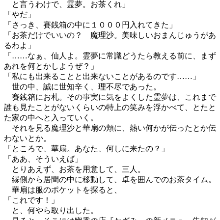
と言うわけで、霊夢。お茶くれ」
「やだ」
「さっき、賽銭箱の中に１０００円入れてきた」
「お茶だけでいいの？ 魔理沙。美味しいおまんじゅうがあ
るわよ」
「……なぁ、仙人よ。霊夢に常識どうたら教える前に、まず
あれを何とかしようぜ？」
「私にも出来ることと出来ないことがあるのです……」
世の中、誠に世知辛く、理不尽であった。
賽銭箱にお札。その事実に気をよくした霊夢は、これまで
誰も見たことがないくらいの特上の笑みを浮かべて、とたと
た家の中へと入っていく。
それを見る魔理沙と華扇の頬に、熱い何かが伝ったとか伝
わないとか。
「ところで、華扇。あなた、何しに来たの？」
「ああ、そういえば」
とりあえず、お茶を用意して、三人。
縁側から居間の中に移動して、卓を囲んでのお茶タイム。
華扇は服のポケットを探ると、
「これです！」
と、何やら取り出した。