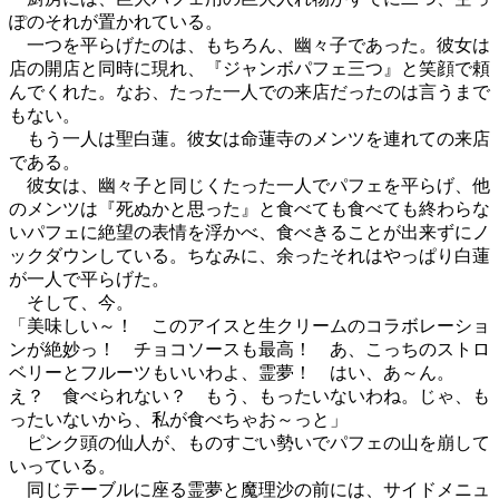
ぽのそれが置かれている。
一つを平らげたのは、もちろん、幽々子であった。彼女は
店の開店と同時に現れ、『ジャンボパフェ三つ』と笑顔で頼
んでくれた。なお、たった一人での来店だったのは言うまで
もない。
もう一人は聖白蓮。彼女は命蓮寺のメンツを連れての来店
である。
彼女は、幽々子と同じくたった一人でパフェを平らげ、他
のメンツは『死ぬかと思った』と食べても食べても終わらな
いパフェに絶望の表情を浮かべ、食べきることが出来ずにノ
ックダウンしている。ちなみに、余ったそれはやっぱり白蓮
が一人で平らげた。
そして、今。
「美味しい～！ このアイスと生クリームのコラボレーショ
ンが絶妙っ！ チョコソースも最高！ あ、こっちのストロ
ベリーとフルーツもいいわよ、霊夢！ はい、あ～ん。
え？ 食べられない？ もう、もったいないわね。じゃ、も
ったいないから、私が食べちゃお～っと」
ピンク頭の仙人が、ものすごい勢いでパフェの山を崩して
いっている。
同じテーブルに座る霊夢と魔理沙の前には、サイドメニュ