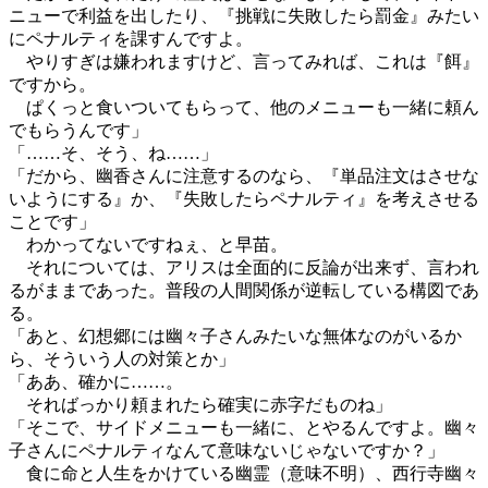
ニューで利益を出したり、『挑戦に失敗したら罰金』みたい
にペナルティを課すんですよ。
やりすぎは嫌われますけど、言ってみれば、これは『餌』
ですから。
ぱくっと食いついてもらって、他のメニューも一緒に頼ん
でもらうんです」
「……そ、そう、ね……」
「だから、幽香さんに注意するのなら、『単品注文はさせな
いようにする』か、『失敗したらペナルティ』を考えさせる
ことです」
わかってないですねぇ、と早苗。
それについては、アリスは全面的に反論が出来ず、言われ
るがままであった。普段の人間関係が逆転している構図であ
る。
「あと、幻想郷には幽々子さんみたいな無体なのがいるか
ら、そういう人の対策とか」
「ああ、確かに……。
そればっかり頼まれたら確実に赤字だものね」
「そこで、サイドメニューも一緒に、とやるんですよ。幽々
子さんにペナルティなんて意味ないじゃないですか？」
食に命と人生をかけている幽霊（意味不明）、西行寺幽々