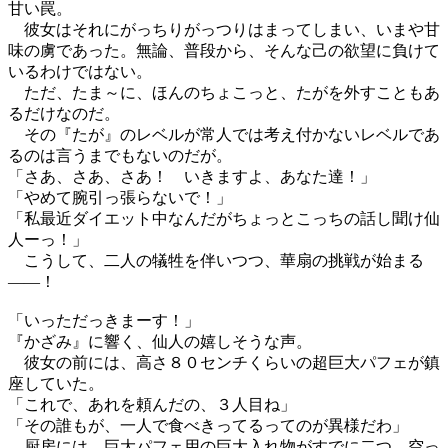
甘い罠。
彼女はそれにがっちりがっつりはまってしまい、いまや甘
味の虜であった。無論、普段から、そんな己の欲望に負けて
いるわけではない。
ただ、たま～に、ほんのちょこっと、たがを外すこともあ
るだけなのだ。
その『たが』のレベルが常人では考え付かないレベルであ
るのは言うまでもないのだが。
「さあ、さあ、さあ！ いきますよ、あなた達！」
「やめて腕引っ張らないで！」
「私最近ダイエット中なんだがちょっとこっちの話し聞け仙
人ーっ！」
こうして、二人の犠牲を伴いつつ、華扇の挑戦が始まる
――！
「いっただっきまーす！」
『かざみ』に響く、仙人の嬉しそうな声。
彼女の前には、高さ８０センチくらいの超巨大パフェが鎮
座していた。
「これで、あれを頼んだの、３人目ね」
「その誰もが、一人で食べきってるってのが異様だわ」
厨房には、巨大パフェ用の巨大入れ物がすでに二つ、空っ