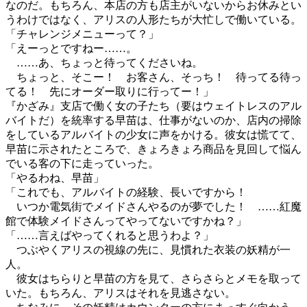
なのだ。もちろん、本店の方も店主がいないからお休みとい
うわけではなく、アリスの人形たちが大忙しで働いている。
「チャレンジメニューって？」
「えーっとですねー……。
……あ、ちょっと待ってくださいね。
ちょっと、そこー！ お客さん、そっち！ 待ってる待っ
てる！ 先にオーダー取りに行ってー！」
『かざみ』支店で働く女の子たち（要はウェイトレスのアル
バイトだ）を統率する早苗は、仕事がないのか、店内の掃除
をしているアルバイトの少女に声をかける。彼女は慌てて、
早苗に示されたところで、きょろきょろ商品を見回して悩ん
でいる客の下に走っていった。
「やるわね、早苗」
「これでも、アルバイトの経験、長いですから！
いつか電気街でメイドさんやるのが夢でした！ ……紅魔
館で体験メイドさんってやってないですかね？」
「……言えばやってくれると思うわよ？」
つぶやくアリスの視線の先に、見慣れた衣装の妖精が一
人。
彼女はちらりと早苗の方を見て、さらさらとメモを取って
いた。もちろん、アリスはそれを見逃さない。