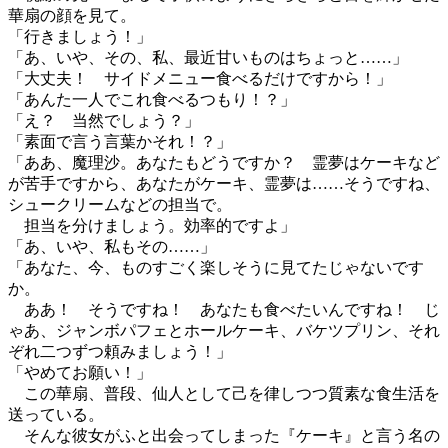
華扇の顔を見て。
「行きましょう！」
「あ、いや、その、私、最近甘いものはちょっと……」
「大丈夫！ サイドメニュー食べるだけですから！」
「あんた一人でこれ食べるつもり！？」
「え？ 当然でしょう？」
「素面で言う言葉かそれ！？」
「ああ、魔理沙。あなたもどうですか？ 霊夢はケーキなど
が苦手ですから、あなたがケーキ、霊夢は……そうですね、
シュークリームなどの担当で。
担当を分けましょう。効率的ですよ」
「あ、いや、私もその……」
「あなた、今、ものすごく楽しそうに見てたじゃないです
か。
ああ！ そうですね！ あなたも食べたいんですね！ じ
ゃあ、ジャンボパフェとホールケーキ、バケツプリン、それ
ぞれ二つずつ頼みましょう！」
「やめてお願い！」
この華扇、普段、仙人として己を律しつつ質素な食生活を
送っている。
そんな彼女がふと出会ってしまった『ケーキ』と言う名の