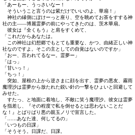
「あーもー、うっさいなー！
そういうこと言うのは紫だけでいいのよ、華扇！」
神社の縁側にぽけーっと座り、空を眺めてお茶をすする神
社の主――博麗霊夢の前にやってきたのは、茨木華扇。
彼女は『全くもう』と肩をすくめて、
「これだからあなたは。
この神社は幻想郷でもとても重要な、かつ、由緒正しい神
社なのですよ。そこの主としての自覚はないのですか」
「おー、言われてるなー。霊夢ー」
「はっ」
「甘いっ！」
「ちっ！」
突如、屋根の上から逆さまに顔を出す、霊夢の悪友、霧雨
魔理沙は霊夢から放たれた鋭い針の一撃をひょいと回避して
みせた。
すたっ、と地面に着地し、不敵に笑う魔理沙。彼女は霊夢
を指差し、『その程度で私を倒せるとは思わないことだ
な！』とばりばり悪の親玉ノリで宣言した。
「……あなた達、何してるの」
「いつもの日課」
「そうそう。日課だ、日課。