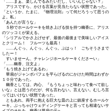
「……まぁ、楽しんでるみたいだし、いいんじゃない？」
アリスですら、かける言葉が見当たらない状態であった。
「というか、たまに、『物理法則』って何だろうって思うの
よ。私」
「あんたが言うな」
５秒でホールケーキを焼き上げる技を持つ幽香に、アリス
のツッコミが栄える。
「シリアルでかさ上げせず、最後の最後まで美味しいアイス
とクリーム！ フルーツも最高！
……んぐっ、んぐっ、んぐっ。ぷはっ！ ごちそうさまで
したー！
すいませーん、チャレンジホールケーキくださーい」
「……幽香、注文よ」
「もう焼き上げてあるわ」
華扇がジャンボパフェを平らげるのにかけた時間はわずか
１０分であった。
幽香としては、内心、『もうちょっと味わって食べて欲し
いな』とは思うのだが、何も言わない。言えない。むしろ言
ってはいけない状態であった。
ともあれ、両手に抱える巨大な皿の上に鎮座するホールケ
ーキ。ぶっちゃけウェディングケーキと言っても相違ないサ
イズのそれを、幽香は華扇の元へ。