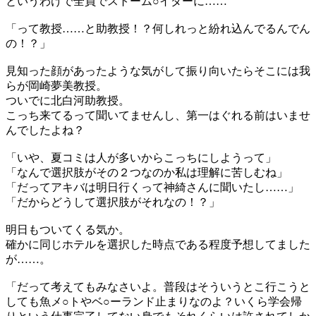
というわけで全員でストーム○イダーに……
「って教授……と助教授！？何しれっと紛れ込んでるんでん
の！？」
見知った顔があったような気がして振り向いたらそこには我
らが岡崎夢美教授。
ついでに北白河助教授。
こっち来てるって聞いてませんし、第一はぐれる前はいませ
んでしたよね？
「いや、夏コミは人が多いからこっちにしようって」
「なんで選択肢がその２つなのか私は理解に苦しむね」
「だってアキバは明日行くって神綺さんに聞いたし……」
「だからどうして選択肢がそれなの！？」
明日もついてくる気か。
確かに同じホテルを選択した時点である程度予想してました
が……。
「だって考えてもみなさいよ。普段はそういうとこ行こうと
しても魚メ○トやベ○ーランド止まりなのよ？いくら学会帰