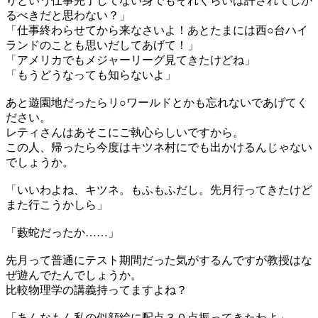
りという仕事完了してない身でもそれくらいは許されてしか
るべきだと思わない？」
「仕事終わらせてから来なさいよ！あとたまには西○台ハイ
ランドのことも思いだしてあげて！」
「アメリカでもメジャーリーグ見てきたけどね」
「もうどうなっても知らないよ」
あと遊園地だったらリ○ワールドとかも忘れないであげてく
ださい。
レティさんはあそこにご執心らしいですから。
この人、帰ったら今度はキツネ村にでも出かけるんじゃない
でしょうか。
「いいわよね、キツネ。もふもふだし。先月行ってきたけど
また行こうかしら」
「藪蛇だったか……」
先月って普通にテスト期間だった気がするんですが教授はな
ぜ遊んでたんでしょうか。
比較物理学の講義持ってますよね？
「あんなもん私の似顔絵に配点３０点振ってきたわよ」