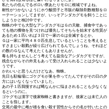
私たちの住んでるボロい寮あたりモロに根城ですよね。
耐性がつかないようにホウ酸団子と市販の駆除剤数種類をロ
ーテーションしてますが、いっそアシダカグモを飼うことに
しようかと検討中です。
蜘蛛の中でも大型なアシダカグモはＧの天敵、捕食中であっ
ても他の獲物を見つければ優先してそちらを始末する性質が
あるため１匹いれば３日で一家のＧは全滅するとか。
Ｇは一家に平均４８０匹生息しているということを考えると
すさまじい殺戮が繰り広げられてるんでしょうね、それほど
の数のＧなんて考えたくもありませんが。
毒も持ちませんしどう考えても益虫なアシダカグモですが、
残念ながらその外見もあって受け入れられることは少ないよ
うです。
かわいいと思うんだけどなあ、蜘蛛。
先日も駐輪場にゴケグモが巣を作ってたんですがその日の夕
方にはいなくなっていました。
あの子１匹我慢すれば蝿なんかに悩まされることも少なくな
るというのに。
ゴケグモは漢字で後家蜘蛛と書きますが、後家とは未亡人の
ことを指します。
交尾の最中に雌が雄を食い殺す習性からその名が付いたとの