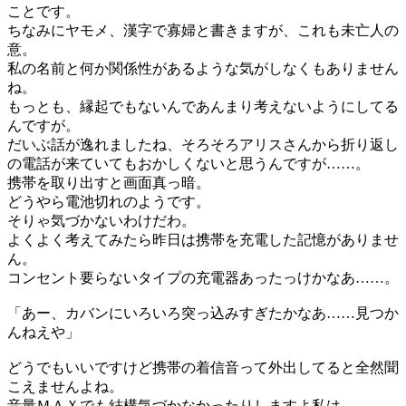
ことです。
ちなみにヤモメ、漢字で寡婦と書きますが、これも未亡人の
意。
私の名前と何か関係性があるような気がしなくもありません
ね。
もっとも、縁起でもないんであんまり考えないようにしてる
んですが。
だいぶ話が逸れましたね、そろそろアリスさんから折り返し
の電話が来ていてもおかしくないと思うんですが……。
携帯を取り出すと画面真っ暗。
どうやら電池切れのようです。
そりゃ気づかないわけだわ。
よくよく考えてみたら昨日は携帯を充電した記憶がありませ
ん。
コンセント要らないタイプの充電器あったっけかなあ……。
「あー、カバンにいろいろ突っ込みすぎたかなあ……見つか
んねえや」
どうでもいいですけど携帯の着信音って外出してると全然聞
こえませんよね。
音量ＭＡＸでも結構気づかなかったりしますよ私は。