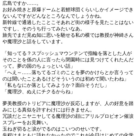
広島ですか……。
お好み焼きと原爆ドームと若鯉球団くらいしかイメージでき
ないんですがどんなところなんでしょうかね。
新幹線で通過したことこそあれど街の様子を見たことはない
ですし、そのうち行ってみたいなあ。
旅先でまだ見ぬ知に思いを馳せる私の横では教授が神綺さん
や魔理沙と話をしています。
「知ってる？スプ○ッシュマウンテンで指輪を落とした人が
そのことを係の人に言ったら閉園時には見つけてくれたんだ
って。夢の国のちょっといい話」
「へえ～……落ちてるゴミのことを夢のかけらとか言うって
のは聞いたことあるけどそういうのは初めて聞いたわね」
「私もなにか落としてみようか？面白そうだし」
「魔理沙、ぬえにチクるからね」
夢美教授のトリビアに魔理沙が反応しますが、人の好意を踏
みにじる真似を許すわけには行きません。
冗談だとニヤニヤしてる魔理沙の顔にアリルプロピオン催涙
スプレーをお見舞い。
玉ねぎ切ると涙がでるのはこいつのせいです。
先程はまともに語れなかったのでこれが今日はじめての化学