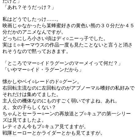
だけど」
「あれ？そうだっけ？」
私はどうでしたっけ……。
映画じゃなかったら某蜂蜜好きの黄色い熊の３０分だか４５
分だかのアニメなんですが。
どっちにしろ小さい頃はディ○ニーっ子でした。
実はミ○キーマウスの作品一度も見たことないと言うと消さ
れそうなので黙っておきます。
「ところでマー○イドラグーンのマーメイって何だ？」
「いやマー○イド・ラグーンだから」
懐かしやベイ○レードのド○グーン。
右回転主流なのに左回転なのがアブノーマル嗜好の私好みで
それだけは集めてました。
主人公の機体なのにものすごく弱いですよね、あれ。
え、女の子らしくない？
ちゃんとセーラー○ーンの再放送とプ○キュアの第一シリー
ズは見てましたよ。
レティさん今もプ○キュア見てますが。
戦隊ヒーローとかライダーとかも見てますが。