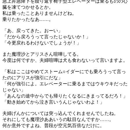
急上昇急降下を繰り返す椅子型エレベーターは乗るものの心
臓を凍てつかせるとか。
私は乗ったことありませんけどね。
乗りたかったなあ……。
「あ、戻ってきた。おーい」
「だから戻ろうって言ったじゃないか！」
「今更戻れるわけないでしょうが！」
また魔理沙とアリスさん喧嘩してる。
今度は何ですか、夫婦喧嘩は犬も食わないって言いますよ。
「私はここはやめてストーム○イダーにでも乗ろうって言っ
たのにアリスが強引にだな」
「何が強引によ。エレベーターに乗るまではウキウキだった
じゃない」
「あんなの途中からでも帰りたくなるにきまってるだろ！」
「動き始めてから泣き言いうんじゃないわよ！」
夫婦げんかについては突っ込んでくれませんでしたね。
それにしても魔理沙ああいうの駄目なんですか……。
何か意外ですよね、普段が空元気百倍なだけに。