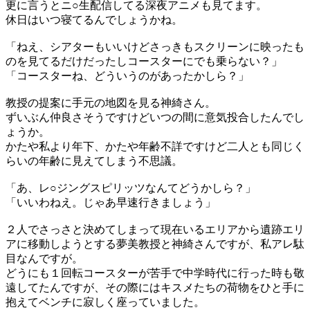
更に言うとニ○生配信してる深夜アニメも見てます。
休日はいつ寝てるんでしょうかね。
「ねえ、シアターもいいけどさっきもスクリーンに映ったも
のを見てるだけだったしコースターにでも乗らない？」
「コースターね、どういうのがあったかしら？」
教授の提案に手元の地図を見る神綺さん。
ずいぶん仲良さそうですけどいつの間に意気投合したんでし
ょうか。
かたや私より年下、かたや年齢不詳ですけど二人とも同じく
らいの年齢に見えてしまう不思議。
「あ、レ○ジングスピリッツなんてどうかしら？」
「いいわねえ。じゃあ早速行きましょう」
２人でさっさと決めてしまって現在いるエリアから遺跡エリ
アに移動しようとする夢美教授と神綺さんですが、私アレ駄
目なんですが。
どうにも１回転コースターが苦手で中学時代に行った時も敬
遠してたんですが、その際にはキスメたちの荷物をひと手に
抱えてベンチに寂しく座っていました。