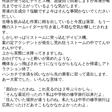
何故か突っ込むデイビス機、急旋回で回避しますが胃液が喉
元までせり上がっているような気がします。
胃液の主成分？塩酸ですよ今はそんな事聞かないでください
忙しい。
生唾を飲み込む作業に精を出していると今度は落雷、もう一
機のストーム○イダーが引き返し不穏な空気が醸しだされま
す。
しかしやっぱりストームに突っ込むデイビス機。
案の定アクシデントが発生し荒れ狂うストームの中でてんや
わんやです。
上から実際に水降ってきますしね。
おかげでちょっと酔いが覚めたような。
機体をふっ飛ばされそうになりながらもなんとか帰還しアト
ラクション終了。
ハンカチで水滴を拭いながら先の乗客に習って退出します。
あー大変でした、いろんな意味で。
「面白かったわね。これ見るのは２年ぶりかしら」
「そんな最近行ったの？私は中学校の修学旅行以来だよ」
「住んでいた場所が違うものね。私たちは中学の修学旅行は
広島だったけどあそこもなかなかよかったわよ」