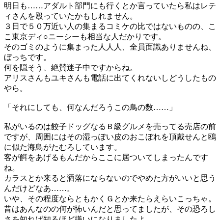
明日も……アダルト部門にも行くとか言っていたら私はレテ
ィさんを殴っていたかもしれません。
３日で５０万近い人の集まるコミケの比ではないものの、こ
こ東京ディ○ニーシーも相当な人だかりです。
そのゴミのように集まった人人人、全員面識ありませんね、
ぼっちです。
何を隠そう、絶賛迷子中ですからね。
アリスさんもユキさんも電話に出てくれないしどうしたもの
やら。
「それにしても、何なんだろうこの鳥の数……」
私がいるのは餃子ドッグなるＢ級グルメを売ってる売店の前
ですが、周囲にはその湿っぽい皮のおこぼれを頂戴せんと鴎
に似た海鳥がたむろしています。
客が餌をあげるもんだからここに居ついてしまったんです
ね。
カラスとか来ると洒落にならないのでやめた方がいいと思う
んだけどなあ……。
いや、その程度ならともかくＧとか来たらえらいこっちゃ。
昔はあんなのの何が怖いんだと思ってましたが、その恐ろし
さを知れば知るほど嫌いになりましたよ。