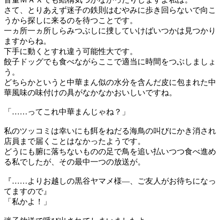
さて、とりあえず迷子の鉄則はむやみに歩き回らないで向こ
うから探しに来るのを待つことです。
一ヵ所一ヵ所しらみつぶしに捜していけばいつかは見つかり
ますからね。
下手に動くとすれ違う可能性大です。
餃子ドッグでも食べながらここで適当に時間をつぶしましょ
う。
どちらかというと中華まん似の水分を含んだ皮に包まれた中
華風味の味付けの具がなかなかおいしいですね。
「……ってこれ中華まんじゃね？」
私のツッコミは幸いにも餌をねだる海鳥の叫びにかき消され
店員まで届くことはなかったようです。
どうにも腑に落ちないものの足で鳥を追い払いつつ食べ進め
る私でしたが、その最中一つの放送が。
『……よりお越しの黒谷ヤマメ様―、ご友人がお待ちになっ
てますので』
「私かよ！」