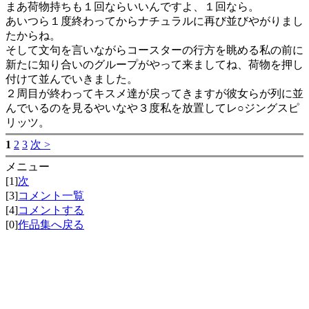
まあ荷物持ちも１回ならいいんですよ、１回なら。
あいつら１度終わってからナチュラルに再び並びやがりまし
たからね。
そして文句を言いながらコースターの行方を眺める私の前に
新たに知り合いのグループがやって来ましてね、荷物を押し
付けて並んでいきました。
２周目が終わってキスメ達が戻ってきますが彼女らが列に並
んでいるのを見るやいなや３度私を放置してレ○ジングスピ
リッツ。
1
2
3
次 >
メニュー
[1]
次
[3]
コメント一覧
[4]
コメントする
[0]
作品集へ戻る