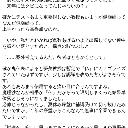
「来年にはクビになってんじゃないの？」
確かにテストあまり重要視しない教授もいますが似顔絵って
なんだ似顔絵って。
上手かったら高得点なのか。
「いや、私だとわかれば点数あげるわよ？出席してない連中
を振るい落とすためと、採点の暇つぶしと」
「……案外考えてるんだ。後者はともかくとして」
確か鬼仏表によると夢美教授は暫定で『仏』にカテゴライズ
されていたはずですが、少しは認識を改めた方がよさそうで
す。
あれもあんまり信用すると痛い目に合うんですよね。
魔理沙なんか相手が『仏』だからって遅刻しまくった結果単
位落としそうになりましたし。
必修じゃなかったし、夏休み序盤に補講受けて切り抜けたみ
たいですが、１年の序盤からこんなんで無事に卒業できるん
でしょうか。
「補講か、寂しい思いをすることになるかと思いきや再履修