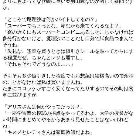
よりにもよってなぜ縦に長い奥羽山脈なのか激しく疑問です
が。
「ところで魔理沙は何かバイトしてるの？」
「スーパーでちょっとな。頼むから来てくれるなよ？」
「寮の近くにもスーパーとコンビニあるしそこじゃなければ
多分行かないけど、魔理沙のことだし自分で試食品つまんで
そうね」
「失礼な、惣菜を買うときは値引きシールを貼ってからにす
る程度だぜ。ちゃんとレジも通すし」
「それもそれでどうなのよ……」
そもそも多少値引きした程度でもお惣菜は結構高いので余程
のことがなければ私は買いませんね。
たまにコロッケがすごく安くなってたりするのでその時は食
卓に並びますが。
「アリスさんは何かやってたっけ？」
「一応学習塾の模試の採点をやってるわよ。大学の授業がな
い時間にまとめてやるからあまり見せたことはないけれど
ね」
「キスメとレティさんは家庭教師だよね」