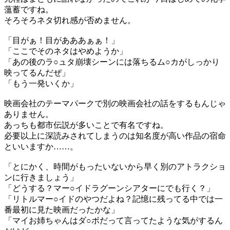
薀蓄ですね。
そろそろネタ切れ感が否めません。
「目がぁ！目があああぁぁ！」
「ここでそのネタはやめようか」
「あの後のラ○ュタ崩壊シーンには落ちるム○カがしっかり
映ってるんだぜ」
「もう一発いくか」
映画会社のテーマパークで別の映画会社の話をするもんじゃ
ありません。
あっちも都市伝説が多いことで有名ですね。
必要以上に深読みされてしまうのは知名度が高い作品の宿命
といいますか……。
「とにかく、時間がもったいないから早く別のアトラクショ
ンに行きましょう」
「どうする？マー○イドラグーンシアターにでも行く？」
「リトルマー○イドのやつだよね？記憶に残ってる中では一
番最初に見た映画だったかな」
「マイお姉ちゃんはダ○ボだって言ってたような気がするん