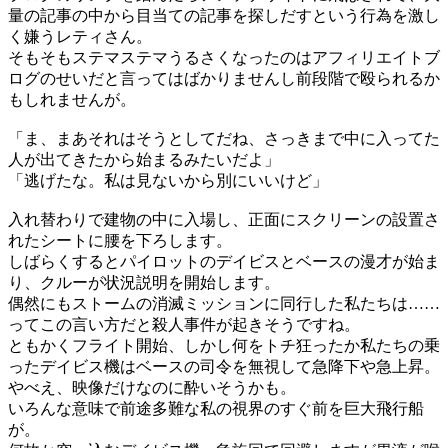
量の記事の中から目当ての記事を探しだすという行為を激し
く嫌うレティさん。
そもそもステマステマうるさくなったのはアフィリエイトブ
ログのせいだと言ってはばかりませんし前段階で殴られるか
もしれませんが。
「ま、まあそれはそうとしてだね、さっきまで中に入ってた
人が出てきたから始まるみたいだよ」
「逃げたな。私は見ないから別にいいけど」
入れ替わりで建物の中に入場し、正面にスクリーンの設置さ
れたシートに腰を下ろします。
しばらくするとパイロットのデイビスとベースの漫才が始ま
り、クルーが状況説明を開始します。
偶然にもストームの消滅ミッションに同行した私たちは……
ってこの言い方だと殺人事件が起きそうですね。
ともかくフライト開始、しかし何をトチ狂ったか私たちの乗
ったデイビス機はベースの司令を無視して急降下や急上昇。
やべえ、映像だけなのに酔いそうかも。
いろんな意味で前途多難な私の視界のすぐ前を巨大飛行船
が。