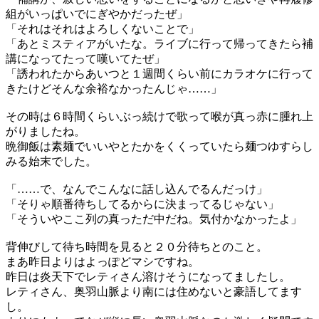
組がいっぱいでにぎやかだったぜ」
「それはそれはよろしくないことで」
「あとミスティアがいたな。ライブに行って帰ってきたら補
講になってたって嘆いてたぜ」
「誘われたからあいつと１週間くらい前にカラオケに行って
きたけどそんな余裕なかったんじゃ……」
その時は６時間くらいぶっ続けで歌って喉が真っ赤に腫れ上
がりましたね。
晩御飯は素麺でいいやとたかをくくっていたら麺つゆすらし
みる始末でした。
「……で、なんでこんなに話し込んでるんだっけ」
「そりゃ順番待ちしてるからに決まってるじゃない」
「そういやここ列の真っただ中だね。気付かなかったよ」
背伸びして待ち時間を見ると２０分待ちとのこと。
まあ昨日よりはよっぽどマシですね。
昨日は炎天下でレティさん溶けそうになってましたし。
レティさん、奥羽山脈より南には住めないと豪語してます
し。