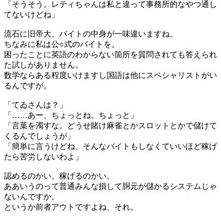
「そうそう。レティちゃんは私と違って事務所的なやつ通し
てないけどね」
流石に旧帝大、バイトの中身が一味違いますね。
ちなみに私は公○式のバイトを。
困ったことに英語のわからない箇所を質問されても答えられ
た試しがありません。
数学ならある程度いけますし国語は他にスペシャリストがい
るんですが。
「てゐさんは？」
「……あー、ちょっとね。ちょっと」
「言葉を濁すな。どうせ賭け麻雀とかスロットとかで儲けて
くるんでしょうが」
「簡単に言うけどね、そんなバイトもしなくていいほど稼げ
たら苦労しないわよ」
認めるのかい、稼げるのかい。
ああいうのって普通みんな損して胴元が儲かるシステムじゃ
ないんですか。
というか前者アウトですよね、それ。