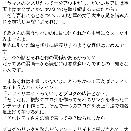
「ヤマメのクスリだって十分アウトだし、だいいちアレは事
実上はヤクザとかのヤバいのを取り締まる法律だから」
「そう言われるときつい……けど華の女子大生が足を踏み入
れる領域じゃないよそれは！」
てゐさんの言うヤバいのに目つけられたら本当にタダじゃす
みませんよ。
足先に引いた線を頼りに綱渡りするような真似はごめんで
す。
え、今の話とそれと何の関係があるかって？
だってあの漫画一から読むには巻数多いんですもの、知らな
いんです。
「まあそれは本業じゃないよ。どっちかって言えばアフィリ
エイト収入とかがメイン」
「アフィリエイトっていうとブログの広告とか？」
「そうだね。複数のブログを作ってそれのリンクを張ったア
ンテナサイト作って、そんで一つのブログを炎上商法で知名
度上げて芋づる式に」
「それレティさんの前で言ってみ？殴られっから」
ブログのリンクを踏んだらアンテナサイトに飛ばされて、大