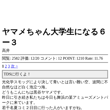
ヤマメちゃん大学生になる６
ー３
高井
閲覧: 2582 評価: 12/20 コメント: 12 POINT: 1210 Rate: 11.76
1
2
3
次 >
TDSに行くよ！
光化学スモッグにより決して青いとは言い難い空、波間に不
自然なほど白く泡立つ海。
どうもこんにちは黒谷ヤマメです。
昨日に引き続き私たちは今日も舞浜の某アミューズメントパ
ークに来ています。
若干名夏コミ２日目に行った人がいますがね。