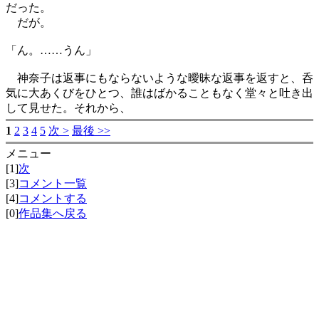
だった。
だが。
「ん。……うん」
神奈子は返事にもならないような曖昧な返事を返すと、呑
気に大あくびをひとつ、誰はばかることもなく堂々と吐き出
して見せた。それから、
1
2
3
4
5
次 >
最後 >>
メニュー
[1]
次
[3]
コメント一覧
[4]
コメントする
[0]
作品集へ戻る