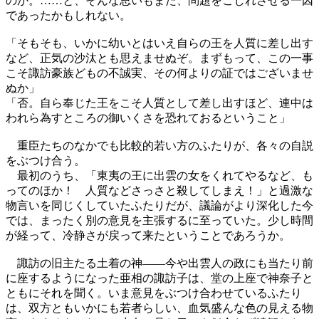
のか。……と、そんな思いもまた、問題をこじれさせる一因
であったかもしれない。
「そもそも、いかに幼いとはいえ自らの王を人質に差し出す
など、正気の沙汰とも思えませぬぞ。まずもって、この一事
こそ諏訪豪族どもの不誠実、その何よりの証ではございませ
ぬか」
「否。自ら奉じた王をこそ人質として差し出すほど、連中は
われら為すところの御いくさを恐れておるということ」
重臣たちのなかでも比較的若い方のふたりが、各々の自説
をぶつけ合う。
最初のうち、「東夷の王に出雲の女をくれてやるなど、も
ってのほか！ 人質などさっさと殺してしまえ！」と過激な
物言いを同じくしていたふたりだが、議論がより深化した今
では、まったく別の意見を主張するに至っていた。少し時間
が経って、冷静さが戻って来たということであろうか。
諏訪の旧主たる土着の神――今や出雲人の政にも当たり前
に座するようになった亜相の諏訪子は、堂の上座で神奈子と
ともにそれを聞く。いま意見をぶつけ合わせているふたり
は、双方ともいかにも若者らしい、血気盛んな色の見える物