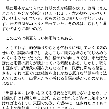
場に幾本か立てられた灯明の光が暗闇を伏せ、政所（まん
どころ）を分かつ評定（ひょうじょう）衆の顔をぼんやりと
浮かび上がらせている。彼らの顔には頬といわず額といわ
ず、汗の痕跡がぬらりと光っていた。その晩は、むわりと蒸
すかのように暑いのだ。
このごろは初夏らしい梅雨時でもある。
ともすれば、雨が降りやむとき代わりに残していく湿気の
せいで、諏訪の柵でも、あちこちに朧気な暑さが閉じ込めら
れているみたいだった。現に格子戸の向こうでは、未だぽた
ぽたと雨音の残りが燻ぶっている気配もある。しかし、取り
も直さず。評定衆の顔を光らせる汗も、政所に満ちる暑苦し
さも、それは直ぐには結論を出しかねる厄介な問題を抱え込
んでしまった、出雲人たちが感じる苦悩の熱だったのかもし
れない。
「出雲本国にお伺いを立てる必要など毛頭ございませぬ。ご
婚儀の件はお断り申し上げ、あとはわれらが内々に始末をつ
ければよろしい。東国での政、八坂神に一任されたはそもそ
も主上の御叡慮（ごえいりょ）にござる」