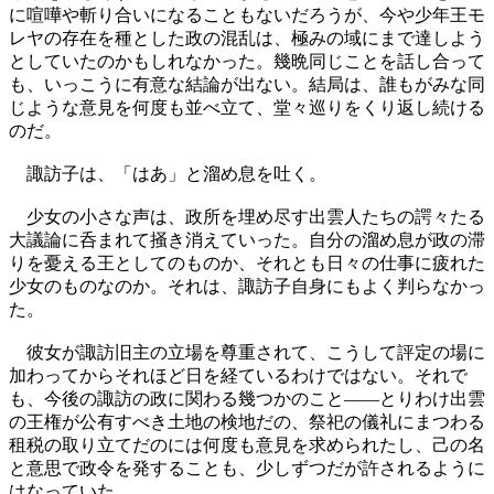
に喧嘩や斬り合いになることもないだろうが、今や少年王モ
レヤの存在を種とした政の混乱は、極みの域にまで達しよう
としていたのかもしれなかった。幾晩同じことを話し合って
も、いっこうに有意な結論が出ない。結局は、誰もがみな同
じような意見を何度も並べ立て、堂々巡りをくり返し続ける
のだ。
諏訪子は、「はあ」と溜め息を吐く。
少女の小さな声は、政所を埋め尽す出雲人たちの諤々たる
大議論に呑まれて掻き消えていった。自分の溜め息が政の滞
りを憂える王としてのものか、それとも日々の仕事に疲れた
少女のものなのか。それは、諏訪子自身にもよく判らなかっ
た。
彼女が諏訪旧主の立場を尊重されて、こうして評定の場に
加わってからそれほど日を経ているわけではない。それで
も、今後の諏訪の政に関わる幾つかのこと――とりわけ出雲
の王権が公有すべき土地の検地だの、祭祀の儀礼にまつわる
租税の取り立てだのには何度も意見を求められたし、己の名
と意思で政令を発することも、少しずつだが許されるように
はなっていた。