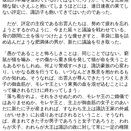
稽な疑いさえふと抱いてしまうほどには、連日連夜の果てし
ない評定に、諏訪子も飽いてきてはいたのであった。
だが、評定の主役である出雲人たちは、努めて疲れを忘れ
ようとするかのように、今また延々と議論を戦わせている。
骨の隙間に土を張りつけたような痩せぎすと、革袋に脂を詰
め込んだような肥満体の男が、新たに議論を引き取った。
「愚かであることと怖ろしきことは、同じことではない。窮
鼠が猫を噛み、その傷から重き病を発して猫が命を失うこと
もあるやもしれぬ。何より警戒すべきは、諏訪豪族の心変わ
り。いかなる政を行うても、いつなんどき叛意を抱かれるも
のか知れぬ。そうなれば、出雲人が尊んできたうつくしき天
子の御血筋が、モレヤ王という東夷の血を混ぜ込むことによ
って穢されるだけに終わってしまう」
「落ち着かれよ。それをさせぬための、モレヤ王のご婚儀で
はありませぬか。モレヤ王と、主上が御血筋の女子とのあい
だに新たに子が産まれれば、すなわち主上は諏訪王家の外戚
（がいせき）にお成りあそばされるということ。そうなれ
ば、産まれてきた子が男子であろうと女子であろうと、われ
らが天子、われらが大王は諏訪の政に対して常に一定の権限