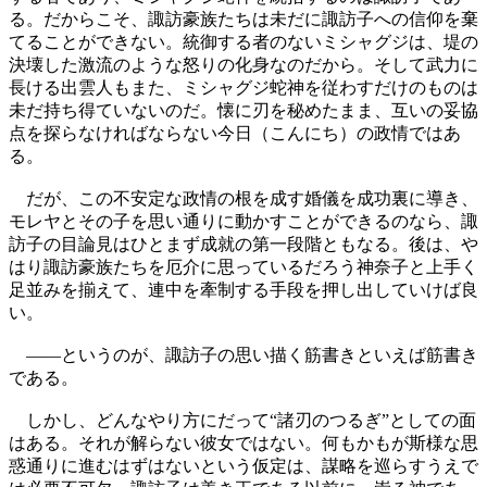
る。だからこそ、諏訪豪族たちは未だに諏訪子への信仰を棄
てることができない。統御する者のないミシャグジは、堤の
決壊した激流のような怒りの化身なのだから。そして武力に
長ける出雲人もまた、ミシャグジ蛇神を従わすだけのものは
未だ持ち得ていないのだ。懐に刃を秘めたまま、互いの妥協
点を探らなければならない今日（こんにち）の政情ではあ
る。
だが、この不安定な政情の根を成す婚儀を成功裏に導き、
モレヤとその子を思い通りに動かすことができるのなら、諏
訪子の目論見はひとまず成就の第一段階ともなる。後は、や
はり諏訪豪族たちを厄介に思っているだろう神奈子と上手く
足並みを揃えて、連中を牽制する手段を押し出していけば良
い。
――というのが、諏訪子の思い描く筋書きといえば筋書き
である。
しかし、どんなやり方にだって“諸刃のつるぎ”としての面
はある。それが解らない彼女ではない。何もかもが斯様な思
惑通りに進むはずはないという仮定は、謀略を巡らすうえで