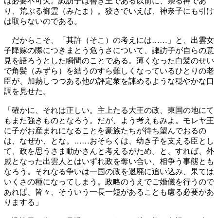
は必要不可欠。諏訪子は善き王である以前に、崇る神であ
り、荒ぶる御霊（みたま）。狡さでいえば、神奈子にも引け
は取らないのである。
だからこそ、「其許（そこ）の考えには……」と、出雲女
子降嫁の際につきまとう危うさについて、諏訪子が自らの意
見を語ろうとした瞬間のことである。薄くなった白髪のせい
で角髪（みずら）を結うのすら難しくなっているひとりの老
臣が、加熱しつつある他の評定衆を諌めるような穏やかな口
調を見せた。
「確かに、それは正しい。主上たる大王の政、東国の地にて
もまた強きものとなろう。だが、よう考えもみよ。モレヤ王
に子がお産まれになることを豪族たちが待ち望んでおるの
は、なぜか、とな。……おそらくは、幼き子を支える臣とし
て、政を思うさま動かさんと考えるがため。と、すれば、外
戚となった出雲人とはいずれ政を奪い合い、相争う事態とも
なろう。それなる争いは一国の政を退廃に追い込み、果ては
いくさの種になってしまう。政略のうえでご婚儀を行うので
あれば、皆々、そういう一長一短があることも慮る必要があ
りまする」