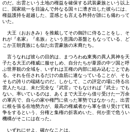
のだ。出雲という土地の権益を確保する武装豪族という以上
に、国家統一を目論んで外なる国々に漕ぎ出した彼らには、
権益護持を超越した、霊感とも言える矜持が誰にも備わって
いた。
大王（おおきみ）を推戴してその御許に侍ることをし、そ
れが『名家』『名族』という意識の基盤ともなっている、ど
こか王朝貴族にも似た出雲豪族の末裔たち。
言うなれば彼らの目的は、まつろわぬ東夷の異人異神を天
子たる大王の権威に服せしめ、自分たちが葦原の中ツ国と呼
ぶ世界観の全域を、いずれは王権の内部に組み込むことであ
る。それを任されるだけの血筋に連なっていることが、そも
そもの誇りの端緒なのだ。しかして、この評定の場に侍る出
雲人たちは、未だ完全な『武官』でもなければ『武士』でも
ない。率いているのは、あくまで大王から借り受けた一万余
の軍兵で、自らの家や権門に依った軍勢ではなかった。出雲
に根を張る在地勢力が、最高の権威者から軍を借り受けて戦
争をするという、分権と集権の折衷めいた、何か歪で危うい
機構がそこには在った。
いずれにせよ、確かなことは。