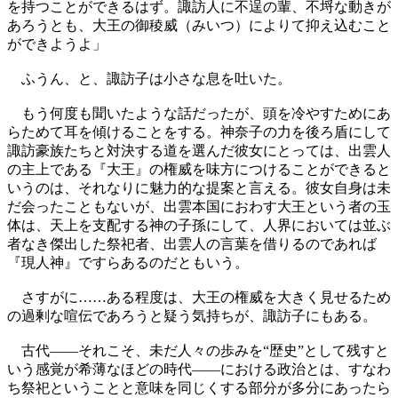
を持つことができるはず。諏訪人に不逞の輩、不埒な動きが
あろうとも、大王の御稜威（みいつ）によりて抑え込むこと
ができようよ」
ふうん、と、諏訪子は小さな息を吐いた。
もう何度も聞いたような話だったが、頭を冷やすためにあ
らためて耳を傾けることをする。神奈子の力を後ろ盾にして
諏訪豪族たちと対決する道を選んだ彼女にとっては、出雲人
の主上である『大王』の権威を味方につけることができると
いうのは、それなりに魅力的な提案と言える。彼女自身は未
だ会ったこともないが、出雲本国におわす大王という者の玉
体は、天上を支配する神の子孫にして、人界においては並ぶ
者なき傑出した祭祀者、出雲人の言葉を借りるのであれば
『現人神』ですらあるのだともいう。
さすがに……ある程度は、大王の権威を大きく見せるため
の過剰な喧伝であろうと疑う気持ちが、諏訪子にもある。
古代――それこそ、未だ人々の歩みを“歴史”として残すと
いう感覚が希薄なほどの時代――における政治とは、すなわ
ち祭祀ということと意味を同じくする部分が多分にあったら