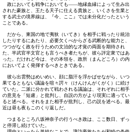
政においても戦争においても――地縁血縁によって生み出
された豪族と、王たる天子に仕える貴族と、いくさを生業と
する武士の境界線は、『今、ここ』では未分化だったという
ことである。
だから、東国の地で夷狄（いてき）を相手に戦ったり統治
したりするにあたり、必要欠くべからざる武断的な能力と、
つつがなく政を行うための文治的な才覚の両面を期待され
た、半武官半文官とも言うべき者たちが、彼ら評定衆ではあ
った。だけれど今は、その本領を、政所（まんどころ）の内
においてよく発揮するべきときである。
彼ら出雲勢はめいめい、顔に脂汗を浮かばせながら、いつ
果てるともない議論を喧々諤々（けんけんがくがく）に続け
ていた。二派に分かれて戦わされる議論は、それぞれに相手
の意見を「短慮」と批判し、自説の方がより現実に適ってい
ると述べる。それをまた相手が批判し、己の説を述べる。最
近は昼も夜もこのくり返しだ。
つまるところ八坂神奈子の行うべき政は、ここ数日、ずっ
と停滞し続けていた。
理由といったら単純なことで、諏訪豪族たちが和睦の条件