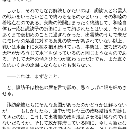
しかし、それでもなお解決しがたいのは、諏訪人と出雲人
の戦いをいったいどこで終わらせるのかという、その和睦の
着地点なのである。実際の戦闘はまったく終結して、和睦自
体も一応は諏訪子の折衝によって約されたとはいえ、それは
あくまで仮初めのことに過ぎなかった。出雲勢のうちで未だ
にモレヤの処遇に対する意見の統一が為されていない以上、
戦いは水面下に火種を抱え続けている。事態は、ぼろぼろの
天秤がかろうじて水平を保っているのと同じようなものであ
る。そして天秤の傾きひとつが変わっただけでも、また直ぐ
次のいくさの原因にならないとも限らない。
――これは、まずきこと。
と、諏訪子は桃色の唇を舌で舐め、忌々しげに眼を細めさ
せる。
諏訪豪族たちにそんな意図があったのかどうかは解らない
が、……もしかしたら、連中がモレヤ王の政略結婚を打診し
てきたのは、こうして出雲側の政を混乱させる計略なのでは
ないだろうか。そして政が停滞している間に、今しも新たな
叛乱の準備を進めているのではないだろうか。そんな荒唐無