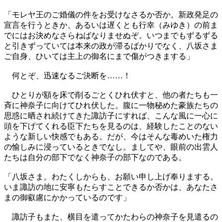
「モレヤ王のご婚儀の件をお受けなさるか否か。新政発足の
宣言を行うときか、あるいは遅くとも行幸（みゆき）の前ま
でにはお決めなさらねばなりませぬぞ。いつまでもずるずる
と引きずっていては本来の政が滞るばかりでなく、八坂さま
ご自身、ひいては主上の御名にまで傷がつきまする」
何とぞ、迅速なるご決断を……！
ひとりが額を床で削るごとくひれ伏すと、他の者たちも一
斉に神奈子に向けてひれ伏した。腹に一物秘めた豪族たちの
思惑に晒され続けてきた諏訪子にすれば、こんな風に一心に
頭を下げてくれる臣下たちを見るのは、経験したことのない
ような新しい快感でもある。だが、今はそんな毒めいた権力
の愉しみに浸っているときでなし。ましてや、眼前の出雲人
たちは自分の部下でなく神奈子の部下なのである。
「八坂さま。わたくしからも、お願い申し上げ奉りまする。
いま諏訪の地に安寧もたらすことできるか否かは、あなたさ
まの御叡慮にかかっているのです」
諏訪子もまた、横目を遣ってかたわらの神奈子を見遣るの