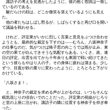
諏訪子の考えを見透かしたように、彼の抱く危惧は一致し
ているのである。
皺だらけの顔は、どこか微笑を湛えているようにも見え
た。
他の者たちはしばし黙るが、しばらくすると再び口を開い
て議論を戦わせる。
けれど、評定衆がいかに烈しく言葉と意見をぶつけ合わせ
ようとも、最終的な裁定を下すのは――むろん、八坂神奈子
の仕事なのだ。気がつけば格子窓の向こうでは雨が止み、東
の空の果てが白んできそうな気配すらある。いくさ、政、連
日の評定。出雲を出てから十年余りも東国で戦い続けてきた
という彼らもやはり人の子。その身体に疲れは溜まる。少し
ずつ、目蓋が鉄の重りに変わったように、とろとろと下がり
かけている。
「八坂さま！」
と、神奈子の裁定を求める声が上がるのは、いつもそんな
眠気混じりの頃合いでのことだった。評定衆の視線がじろり
と堂の上座に注がれ、諏訪子の隣に位置する神奈子を仰ぎ奉
った。