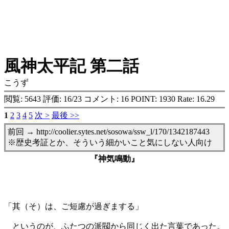
風神太平記 第二話
こうず
閲覧: 5643 評価: 16/23 コメント: 16 POINT: 1930 Rate: 16.29
1
2
3
4
5
次 >
最後 >>
前回 → http://coolier.sytes.net/sosowa/ssw_l/170/1342187443
※歴史考証とか、そういう細かいこと気にしない人向け
『神気鳴動』
「其（そ）は、ご短慮が過ぎまする」
というのが、ふたつの派閥から同じく出た言葉であった。