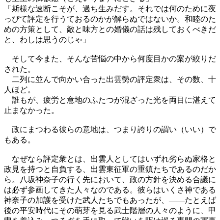
「斯様な速断こそが、過ち生みだす。それでは何のために夜
っぴて評定を行うておるのかが解らぬではないか。和睦のた
めの方策として、敵と味方との婚儀の話は残しておくべきだ
と、わしは思うのじゃ」
そして今また、そんな苦悩の中から何度目かの案が絞りだ
された。
二列に並んで向かい合った出雲勢の評定衆は、その数、十
人ほど。
誰もが、疲労と意地のふたつが混ざった光を両目に湛えて
止まなかった。
政にまつわる彼らの意地は、つまり誇りの謂い（いい）で
もある。
なぜなら評定衆とは、出雲人としてはいずれ劣らぬ家格と
政見を持つと自負する、出雲東征軍の重鎮たちであるのだか
ら。八坂神奈子の行く先において、政の方針を決める合議に
は必ず参画してきた人々なのである。彼らはいくさ神である
神奈子の加護を受けた武人たちでもあったが、――たとえば
後の平安時代にその萌芽を見る武士階層の人々のように、甲