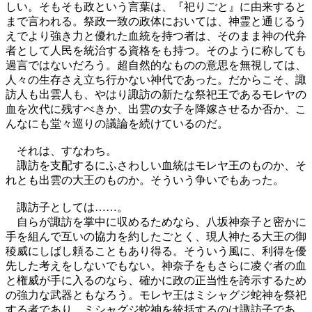
しい。そもそも政という言葉は、『祀りごと』に由来すると
まで言われる。祭政一致の政体においては、神霊と通じるう
えでより強き力と優れた血統を持つ者は、そのまま神の代弁
者として人民を統治する資格をも持つ。そのように称しても
過言ではないだろう。超自然的なものの意思を無視しては、
人々の生存さえ立ち行かない神代であった。だからこそ、諏
訪人も出雲人も、やはり諏訪の新たな祭祀王であるモレヤの
血を次代に残すべきか、出雲の女子を降嫁させるか否か、こ
んなにも堂々巡りの議論を続けているのだ。
それは、すなわち。
諏訪を支配するにふさわしい血統はモレヤ王のものか、そ
れとも出雲の大王のものか。そういう争いでもあった。
諏訪子としては……。
自らが諏訪を掌中に収めるためなら、八坂神奈子と密かに
手を組んで互いの協力を約したごとく、現人神たる大王の御
稜威にしばし頼ることもあり得る。そういう風に、利得を優
先した考えをしないでもない。神奈子をもさらに凌ぐ者の血
と権威が手に入るのなら、確かに政の正当性を誇示するため
の強力な武器ともなろう。モレヤ王はミシャグジ蛇神を祭祀
する者であり、ミシャグジ蛇神を統括するのは諏訪子であ