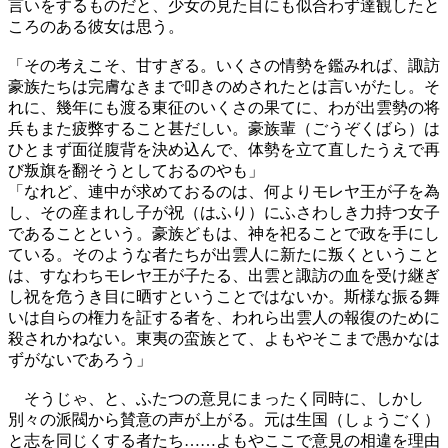
言いをするものだと、少女の見た目にも似合わず達観したと
ころのある彼女は思う。
「その考えこそ、甘すぎる。いくさの情勢を鑑みれば、諏訪
豪族たちは完膚なきまで叩きのめされたとは言いがたし。そ
れに、幾年にも渡る東征のいくさの果てに、わが出雲勢の将
兵もまた疲弊すること甚だしい。豪族輩（ごうぞくばら）は
ひとまず面従腹背を決め込んで、体勢を立て直したうえで再
び叛旗を翻そうとしておるのやも」
「なれど、連中が求めておるのは、何よりモレヤ王が子を為
し、その産まれし子が祝（はふり）にふさわしき力持つ女子
であることという。豪族どもは、神を祀ることで政を手にし
ている。そのような者たちが出雲人に新たに叛くということ
は、すなわちモレヤ王が子たる、出雲と諏訪の血を受け継ぎ
し祝を危うき目に晒すということではないか。斯様な振る舞
いは自らの権力を証する者を、われら出雲人の報復のために
殺されかねない。東夷の蛮族とて、よもやそこまで愚かなは
ずがないであろう」
そうじゃ、と、ふたつの意見にまったく同時に、しかし
別々の派閥から賛意の声が上がる。元は生国（しょうごく）
と志を同じくする者たち……よもやここで意見の相違を理由