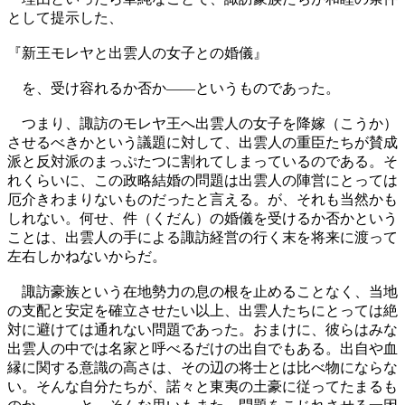
として提示した、
『新王モレヤと出雲人の女子との婚儀』
を、受け容れるか否か――というものであった。
つまり、諏訪のモレヤ王へ出雲人の女子を降嫁（こうか）
させるべきかという議題に対して、出雲人の重臣たちが賛成
派と反対派のまっぷたつに割れてしまっているのである。そ
れくらいに、この政略結婚の問題は出雲人の陣営にとっては
厄介きわまりないものだったと言える。が、それも当然かも
しれない。何せ、件（くだん）の婚儀を受けるか否かという
ことは、出雲人の手による諏訪経営の行く末を将来に渡って
左右しかねないからだ。
諏訪豪族という在地勢力の息の根を止めることなく、当地
の支配と安定を確立させたい以上、出雲人たちにとっては絶
対に避けては通れない問題であった。おまけに、彼らはみな
出雲人の中では名家と呼べるだけの出自でもある。出自や血
縁に関する意識の高さは、その辺の将士とは比べ物にならな
い。そんな自分たちが、諾々と東夷の土豪に従ってたまるも