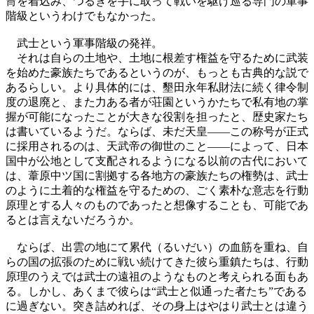
冑を着込み、つるぎを手に取って戦いを駆け巡る専門の軍事
階級というわけでもなかった。
武士という軍事階級の発祥。
それは自らの土地や、土地に根差す権益を守るために武装
を始めた豪族たちであるというのが、もっとも古典的な説で
あるらしい。より具体的には、墾田永年私財法に続く律令制
度の退廃と、また力ある者が荘園というかたちで私有地の掌
握が可能になったことが大きな役割を担ったと、歴史家たち
は書いているようだ。ならば、未だ天皇――この称号が正式
に採用されるのは、天武帝の御世のこと――によって、日本
国中が公地として支配されるようになる以前の古代において
は、葦原中ツ国に割拠する各地方の豪族たちの権勢は、武士
のように土着的な権益を守るための、ごく素朴な意志を行動
原理とする人々のものであったと想像することも、可能であ
るとは言えないだろうか。
ならば、出雲の地にて累代（るいだい）の血筋を重ね、自
らの国の拡張のために戦い続けてきた彼ら重鎮たちは、行動
原理のうえでは武士の遠祖のようなものと考えられる面もあ
る。しかし、あくまで彼らは“武士と似通った者たち”である
に過ぎない。突き詰めれば、その身上はやはり武士とは違う