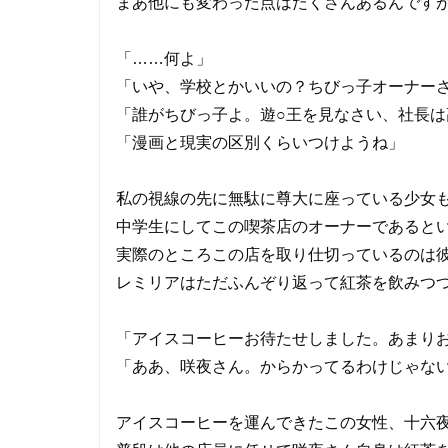
まあ他にも変わった点はたくさんあるんです
「……何よ」
「いや、学校とかいいの？ちびっ子オーナー
「誰がちびっ子よ。遊○王を見なさい、社長
「漫画と現実の区別くらいつけようね」
私の視線の先に無駄に尊大に座っている少女
中学生にしてこの喫茶店のオーナーであると
実際のところこの店を取り仕切っているのは
レミリアはただふんぞり返って紅茶を飲みつ
「アイスコーヒーお待たせしました。あまり
「ああ、咲夜さん。からかってるわけじゃな
アイスコーヒーを運んできたこの女性、十六