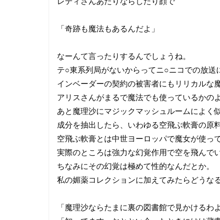
レティさんあたりならしたり顔で
「奇跡も魔法もあるんだよ」
なーんて言ったりするんでしょうね。
テ○東系列局がないからってニ○ニコでの放送
インベーダーの契約の被害者にもリリカルな
アリスさんがまるで魔法でも使っているかの
あと魔理沙にマジックマッシュルームによく
成分を抽出したら、いわゆる空飛ぶ軟膏の原
空飛ぶ軟膏とは中世ヨーロッパで魔女が使っ
実際のところは強力な幻覚作用で空を飛んで
ちなみにその幻覚は極めて性的なんだとか。
私の媚薬コレクションに加えてみたらどうな
「魔理沙ならたまに裏の図書館で見かけるわ