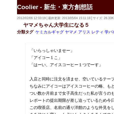
Coolier - 新生・東方創想話
2012/02/06 12:33:19
最終更新
2013/05/04 15:11:18
サイズ
26.33
ヤマメちゃん大学生になる５
分類タグ
ケミカルギャグ
ヤマメ
アリス
レティ
学パ
「いらっしゃいませー」
「アイコー１こ」
「はーい、アイスコーヒー１つでーす」
入店と同時に注文を済ませ、空いているテー
ちなみにアイコーはアイスコーヒーの略、も
つい数か月前まで女子高生だった私が言うの
レポートの提出期限が差し迫っているため今日の
この喫茶店、名前の通り洋館のような外見を