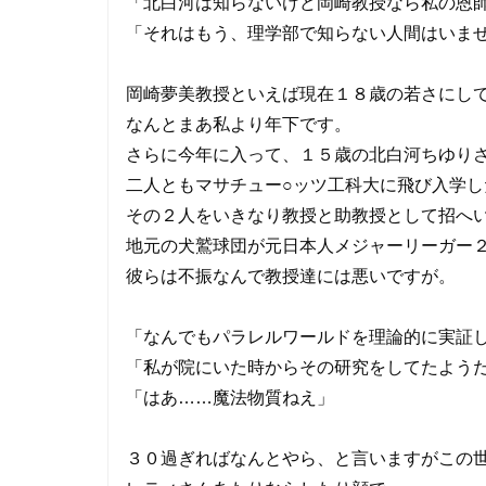
「北白河は知らないけど岡崎教授なら私の恩
「それはもう、理学部で知らない人間はいま
岡崎夢美教授といえば現在１８歳の若さにし
なんとまあ私より年下です。
さらに今年に入って、１５歳の北白河ちゆり
二人ともマサチュー○ッツ工科大に飛び入学し
その２人をいきなり教授と助教授として招へ
地元の犬鷲球団が元日本人メジャーリーガー
彼らは不振なんで教授達には悪いですが。
「なんでもパラレルワールドを理論的に実証
「私が院にいた時からその研究をしてたよう
「はあ……魔法物質ねえ」
３０過ぎればなんとやら、と言いますがこの