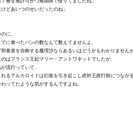
書７冊を無許可かつ無期限で借りてましたね」
たけどあいつのせいだったのね」
いのに。
までに食べたパンの数なんて数えてませんよ。
ず和食派を自称する魔理沙ならあるいはどうかもわかりません
たのはフランス王妃マリー・アントワネットでしたが、
気が流行っていて、
されるアルカロイドは幻覚を引き起こし絶対王政打倒につなが
かわってたような気がするんですよね。
。