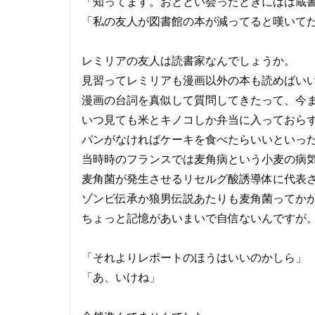
「知ってます。おととい会ったときにはは蔵
「私の友人が図書館の本が減ってると嘆いて
レミリアの友人は読書家なんでしょうか。
見習ってレミリアも漫画以外の本も読めばい
漫画の台詞を真似して質問してきたって、今
いつ見ても米とキノコしか弁当に入っておら
パンがなければケーキを食べたらいいといっ
当時時のフランスでは麦角病という小麦の病
麦角菌が発生させるリセルグ酸誘導体に代表
ゾンビ伝承か狼男伝説あたりも麦角菌ってか
ちょっと記憶があいまいで自信ないんですが
「それよりレポートのほうはいいのかしら」
「あ、いけね」