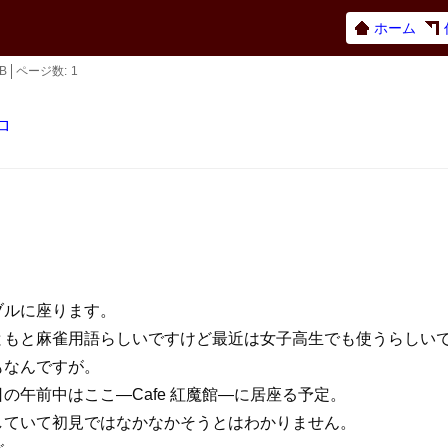
ホーム
KB
ページ数
1
ロ
ブルに座ります。
ともと麻雀用語らしいですけど最近は女子高生でも使うらしい
もなんですが。
午前中はここ―Cafe 紅魔館―に居座る予定。
していて初見ではなかなかそうとはわかりません。