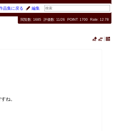
作品集に戻る
編集
閲覧数
1685
評価数
11/26
POINT
1700
Rate
12.78
ですね。