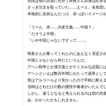
普段は他の店員に任せて咲夜さん自身は紅茶
さっき注文を取っていた……えーと、名前思
本格的に名前なんだっけ、赤っぽいイメージ
「うーん、赤……共産主義……中国？」
「だそうよ中国」
「いや中国じゃないですって……」
咲夜さんが乗ってくれたのにあえなく否定さ
中国じゃないなら何だというんだ。
アヘン戦争とか漢方薬とかケミカルな話題に
アヘンといえば数百年間にわたって薬草とし
昔はアルコールより安かったので手軽に酔え
当時はどれだけの数の慢性中毒者がいたんで
しかし、違うとなると考えられるのは別の共
あ、わかったかもしれません。