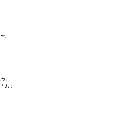
です。
たね」
てたわよ」