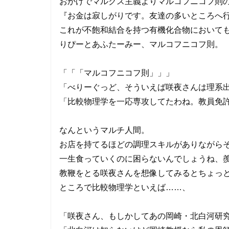
おかげでマルクス主義よりマルコフニコフ則
『お金は寂しがりです。友達の多いところへ
これが不飽和結合を持つ有機化合物において
りぴーとあふたーみー、マルコフニコフ則。
「「「マルコフニコフ則」」」
「べりーぐっど、そういえば咲夜さんは理系
「比較物理学を一応専攻してたわね。教員免
なんというマルチ人間。
お店を持てるほどの調理スキルがありながら
一生食っていくのに困らないんでしょうね、
教鞭をとる咲夜さんを想像してみるとちょっ
ところで比較物理学といえば……、
「咲夜さん、もしかしてあの岡崎・北白河研