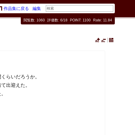
作品集に戻る
編集
閲覧数
1060
評価数
6/18
POINT
1100
Rate
11.84
間くらいだろうか。
着て出迎えた。
た。