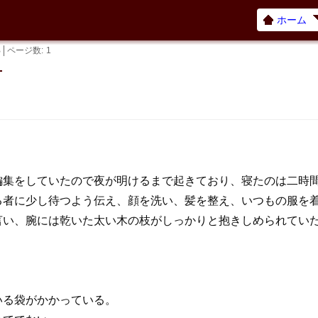
ホーム
B
ページ数
1
―
編集をしていたので夜が明けるまで起きており、寝たのは二時
る者に少し待つよう伝え、顔を洗い、髪を整え、いつもの服を
言い、腕には乾いた太い木の枝がしっかりと抱きしめられてい
いる袋がかかっている。