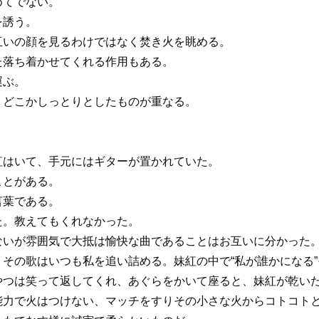
めてでない。
を誘う。
互いの顔を見るわけではなく焚き火を眺める。
た落ち着かせてくれる作用もある。
運ぶ。
、どこかしっとりとしたものが重なる。
紅はいて、手元にはギターが置かれていた。
ことがある。
言葉である。
た。教えてもくれなかった。
ないが雰囲気で大抵は愉快な曲であることはお互いに分かった
その歌はいつも私を追い詰める。妹紅の中で“私が誰かになる
やつは笑って返してくれ、あぐらをかいて座ると、妹紅が乾い
能力で火はつけない、マッチをすりその小さな火からコトコト