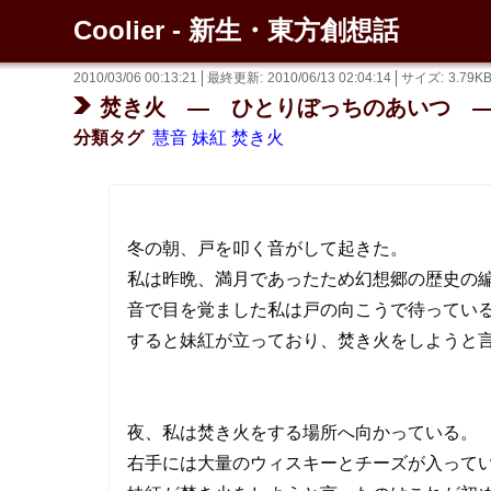
Coolier - 新生・東方創想話
2010/03/06 00:13:21
最終更新
2010/06/13 02:04:14
サイズ
3.79K
焚き火 ― ひとりぼっちのあいつ 
分類タグ
慧音
妹紅
焚き火
冬の朝、戸を叩く音がして起きた。
私は昨晩、満月であったため幻想郷の歴史の
音で目を覚ました私は戸の向こうで待ってい
すると妹紅が立っており、焚き火をしようと
夜、私は焚き火をする場所へ向かっている。
右手には大量のウィスキーとチーズが入って