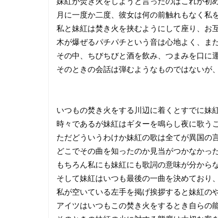
妹紅が焚き火をしようと言ったのはこれが初
月に一度か二度、彼女は何の前触れもなく私
私と妹紅は焚き火を挟むようにして座り、お
木が爆ぜるパチパチという音は心地よく、ま
その中、ちびちびと酒を飲み、つまみを口に
そのときの会話は弾むようなものではないが
いつもの焚き火をする川辺に着くとすでに妹
時々であるが妹紅はギターを鳴らし夜に歌う
ただどういうわけか妹紅の歌は全てが異国の
どこでその曲を知ったのか見当がつかなかっ
もちろん私にも妹紅にも歌詞の意味が分から
そして妹紅はいつも最後の一曲を決めており、
私が空いている左手を掲げ挨拶すると妹紅の
アイツはいつもこの焚き火をするとき自らの