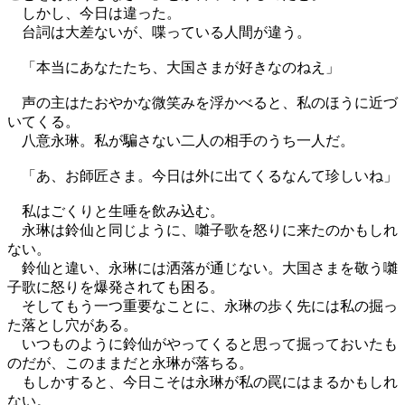
しかし、今日は違った。
台詞は大差ないが、喋っている人間が違う。
「本当にあなたたち、大国さまが好きなのねえ」
声の主はたおやかな微笑みを浮かべると、私のほうに近づ
いてくる。
八意永琳。私が騙さない二人の相手のうち一人だ。
「あ、お師匠さま。今日は外に出てくるなんて珍しいね」
私はごくりと生唾を飲み込む。
永琳は鈴仙と同じように、囃子歌を怒りに来たのかもしれ
ない。
鈴仙と違い、永琳には洒落が通じない。大国さまを敬う囃
子歌に怒りを爆発されても困る。
そしてもう一つ重要なことに、永琳の歩く先には私の掘っ
た落とし穴がある。
いつものように鈴仙がやってくると思って掘っておいたも
のだが、このままだと永琳が落ちる。
もしかすると、今日こそは永琳が私の罠にはまるかもしれ
ない。