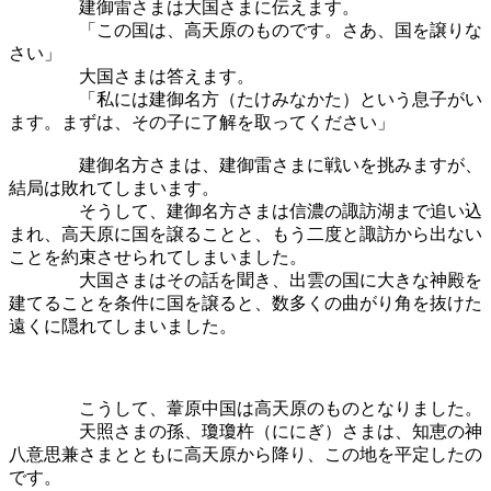
建御雷さまは大国さまに伝えます。
「この国は、高天原のものです。さあ、国を譲りな
さい」
大国さまは答えます。
「私には建御名方（たけみなかた）という息子がい
ます。まずは、その子に了解を取ってください」
建御名方さまは、建御雷さまに戦いを挑みますが、
結局は敗れてしまいます。
そうして、建御名方さまは信濃の諏訪湖まで追い込
まれ、高天原に国を譲ることと、もう二度と諏訪から出ない
ことを約束させられてしまいました。
大国さまはその話を聞き、出雲の国に大きな神殿を
建てることを条件に国を譲ると、数多くの曲がり角を抜けた
遠くに隠れてしまいました。
こうして、葦原中国は高天原のものとなりました。
天照さまの孫、瓊瓊杵（ににぎ）さまは、知恵の神
八意思兼さまとともに高天原から降り、この地を平定したの
です。