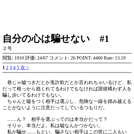
自分の心は騙せない #1
２号
閲覧: 1910 評価: 24/67 コメント: 26 POINT: 4460 Rate: 13.19
1
2
3
4
5
次 >
巷じゃ嘘つきだとか兎詐欺だとか言われちゃいるけど、私
だって根っから捻くれてるわけでもなければ誰彼構わず人を
騙し歩いてるわけでもない。
ちゃんと嘘をつく相手は選ぶし、危険な一線を踏み越える
ことがないように注意だってしているつもりだ。
……ん？ 相手を選ぶってのは本当かだって？
そりゃ、本当だよ。私は嘘なんかつかない。
私が騙せ……もとい、騙さない相手はこの世に二人もい