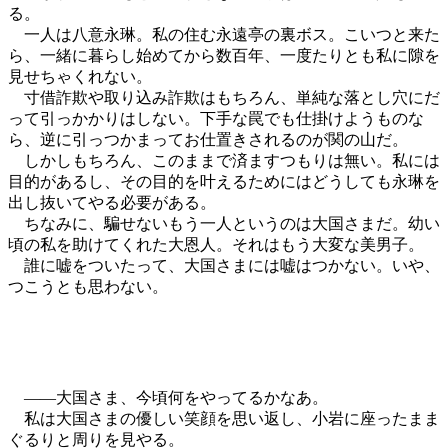
る。
一人は八意永琳。私の住む永遠亭の裏ボス。こいつと来た
ら、一緒に暮らし始めてから数百年、一度たりとも私に隙を
見せちゃくれない。
寸借詐欺や取り込み詐欺はもちろん、単純な落とし穴にだ
って引っかかりはしない。下手な罠でも仕掛けようものな
ら、逆に引っつかまってお仕置きされるのが関の山だ。
しかしもちろん、このままで済ますつもりは無い。私には
目的があるし、その目的を叶えるためにはどうしても永琳を
出し抜いてやる必要がある。
ちなみに、騙せないもう一人というのは大国さまだ。幼い
頃の私を助けてくれた大恩人。それはもう大変な美男子。
誰に嘘をついたって、大国さまには嘘はつかない。いや、
つこうとも思わない。
――大国さま、今頃何をやってるかなあ。
私は大国さまの優しい笑顔を思い返し、小岩に座ったまま
ぐるりと周りを見やる。