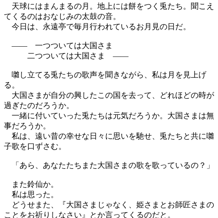
天球にはまんまるの月。地上には餅をつく兎たち。聞こえ
てくるのはおなじみの太鼓の音。
今日は、永遠亭で毎月行われているお月見の日だ。
―― 一つついては大国さま
二つついては大国さま ――
囃し立てる兎たちの歌声を聞きながら、私は月を見上げ
る。
大国さまが自分の興したこの国を去って、どれほどの時が
過ぎたのだろうか。
一緒に付いていった兎たちは元気だろうか。大国さまは無
事だろうか。
私は、遠い昔の幸せな日々に思いを馳せ、兎たちと共に囃
子歌を口ずさむ。
「あら、あなたたちまた大国さまの歌を歌っているの？」
また鈴仙か。
私は思った。
どうせまた、『大国さまじゃなく、姫さまとお師匠さまの
ことをお祈りしなさい』とか言ってくるのだと。