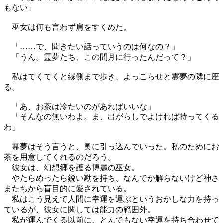
もない」
巫女は何も言わず肩をすくめた。
「……で、聞きたい話っていうのは何なの？」
「うん。霊夢たち、この間月に行ったんだって？」
私はてくてくと縁側まで歩き、よっこらせと霊夢の隣に座
る。
「あ、お茶は冷たいのがあればいいな」
「そんなの無いわよ。ま、出がらしでよければ持ってくる
わ」
霊夢はそう言うと、奥に引っ込んでいった。私のためにお
茶を用意してくれるのだろう。
彼女は、幻想郷を護る博麗の巫女。
やたらめったら鋭い勘を持ち、なんでか解らないけど神さ
またちから盲目的に愛されている。
私はこう見えて人間に幸運を運ぶというおかしな力を持っ
ているが、彼女に関しては能力の範囲外。
私が運んでくる以前に、とんでもない幸運を持ち合わせて