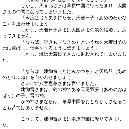
しかし、天菩比さまは葦原中国に行ったきり、大国
さまの仲間になってしまいました。
「今度は弓と矢を持たせ、天若日子（あめのわかひ
こ）を遣わせましょう」
しかし、天若日子さまは大国さまの娘と結婚し、戻
ってきません。
「ならば、鳴き女（なきめ）という雉を天若日子の
元に飛ばし、仕事をするように伝えましょう」
しかし、雉は天若日子さまに射殺されてしまいまし
た。
「ならば、建御雷（たけみかづち）と天鳥船（あめ
のとりふね）を向かわせましょう」
さいごに八意思兼さまは言いました。
建御雷さまは、剣の神である天尾羽張（あめのおは
ばり）の子、雷の神。
かの神さまならば、葦原中国をおとなしくさせるこ
とも苦ではありません。
こうして、建御雷さまは葦原中国に降りてきまし
た。