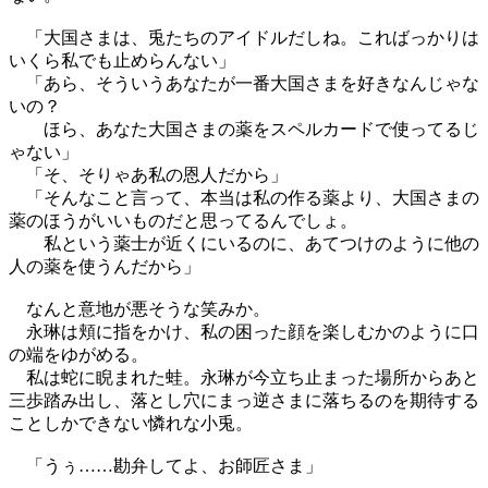
「大国さまは、兎たちのアイドルだしね。こればっかりは
いくら私でも止めらんない」
「あら、そういうあなたが一番大国さまを好きなんじゃな
いの？
ほら、あなた大国さまの薬をスペルカードで使ってるじ
ゃない」
「そ、そりゃあ私の恩人だから」
「そんなこと言って、本当は私の作る薬より、大国さまの
薬のほうがいいものだと思ってるんでしょ。
私という薬士が近くにいるのに、あてつけのように他の
人の薬を使うんだから」
なんと意地が悪そうな笑みか。
永琳は頬に指をかけ、私の困った顔を楽しむかのように口
の端をゆがめる。
私は蛇に睨まれた蛙。永琳が今立ち止まった場所からあと
三歩踏み出し、落とし穴にまっ逆さまに落ちるのを期待する
ことしかできない憐れな小兎。
「うぅ……勘弁してよ、お師匠さま」