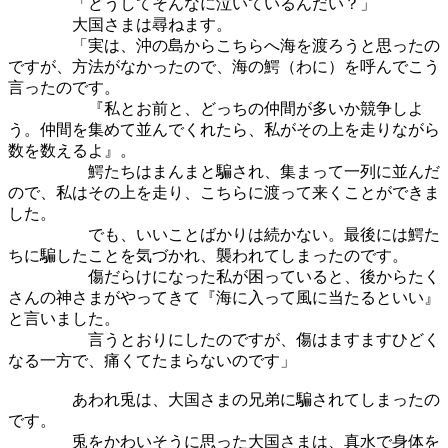
「どうしてそんなに泣いているんだい？」
大国さまは尋ねます。
「実は、沖の島からこちらへ海を渡ろうと思ったの
ですが、方法がなかったので、海の鰐（わに）を呼んでこう
言ったのです。
『私とお前と、どっちの仲間が多いか競争しよ
う。仲間を集めて並んでくれたら、私がその上を走りながら
数を数えるよ』。
鰐たちはまんまと騙され、集まって一列に並んだ
ので、私はその上を走り、こちらに渡って来くことができま
した。
でも、いいことばかりは続かない。最後には鰐た
ちに騙したことを気づかれ、襲われてしまったのです。
傷だらけになった私が困っていると、後からたく
さんの神さまがやってきて『海に入って風に当たるといい』
と言いました。
言うとおりにしたのですが、傷はますますひどく
なる一方で、痛くてたまらないのです」
あわれ兎は、大国さまの兄弟に騙されてしまったの
です。
兎をかわいそうに思った大国さまは、真水で身体を