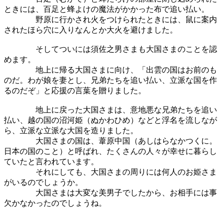
ときには、百足と蜂よけの魔法がかかった布で追い払い。
野原に行かされ火をつけられたときには、鼠に案内
されたほら穴に入りなんとか大火を避けました。
そしてついには須佐之男さまも大国さまのことを認
めます。
地上に帰る大国さまに向け、「出雲の国はお前のも
のだ。わが娘を妻とし、兄弟たちを追い払い、立派な国を作
るのだぞ」と応援の言葉を贈りました。
地上に戻った大国さまは、意地悪な兄弟たちを追い
払い、越の国の沼河姫（ぬかわひめ）などと浮名を流しなが
ら、立派な立派な大国を造りました。
大国さまの国は、葦原中国（あしはらなかつくに。
日本の国のこと）と呼ばれ、たくさんの人々が幸せに暮らし
ていたと言われています。
それにしても、大国さまの周りには何人のお姫さま
がいるのでしょうか。
大国さまは大変な美男子でしたから、お相手には事
欠かなかったのでしょうね。