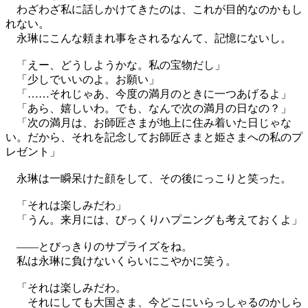
わざわざ私に話しかけてきたのは、これが目的なのかもし
れない。
永琳にこんな頼まれ事をされるなんて、記憶にないし。
「えー、どうしようかな。私の宝物だし」
「少しでいいのよ。お願い」
「……それじゃあ、今度の満月のときに一つあげるよ」
「あら、嬉しいわ。でも、なんで次の満月の日なの？」
「次の満月は、お師匠さまが地上に住み着いた日じゃな
い。だから、それを記念してお師匠さまと姫さまへの私のプ
レゼント」
永琳は一瞬呆けた顔をして、その後にっこりと笑った。
「それは楽しみだわ」
「うん。来月には、びっくりハプニングも考えておくよ」
――とびっきりのサプライズをね。
私は永琳に負けないくらいにこやかに笑う。
「それは楽しみだわ。
それにしても大国さま、今どこにいらっしゃるのかしら