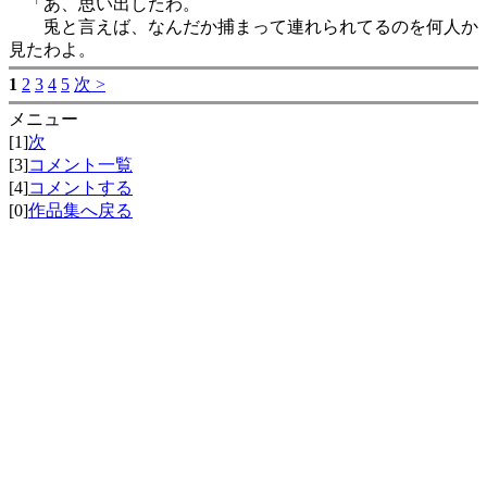
「あ、思い出したわ。
兎と言えば、なんだか捕まって連れられてるのを何人か
見たわよ。
1
2
3
4
5
次 >
メニュー
[1]
次
[3]
コメント一覧
[4]
コメントする
[0]
作品集へ戻る