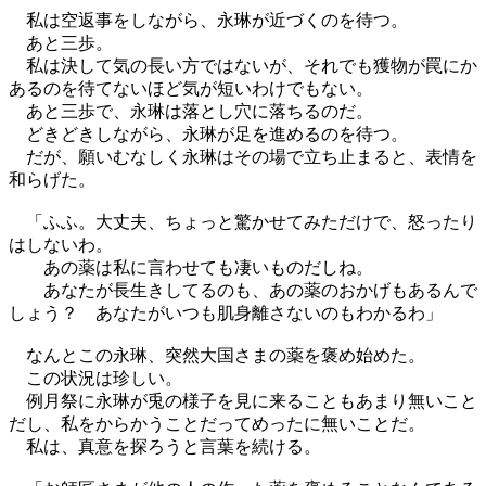
私は空返事をしながら、永琳が近づくのを待つ。
あと三歩。
私は決して気の長い方ではないが、それでも獲物が罠にか
あるのを待てないほど気が短いわけでもない。
あと三歩で、永琳は落とし穴に落ちるのだ。
どきどきしながら、永琳が足を進めるのを待つ。
だが、願いむなしく永琳はその場で立ち止まると、表情を
和らげた。
「ふふ。大丈夫、ちょっと驚かせてみただけで、怒ったり
はしないわ。
あの薬は私に言わせても凄いものだしね。
あなたが長生きしてるのも、あの薬のおかげもあるんで
しょう？ あなたがいつも肌身離さないのもわかるわ」
なんとこの永琳、突然大国さまの薬を褒め始めた。
この状況は珍しい。
例月祭に永琳が兎の様子を見に来ることもあまり無いこと
だし、私をからかうことだってめったに無いことだ。
私は、真意を探ろうと言葉を続ける。