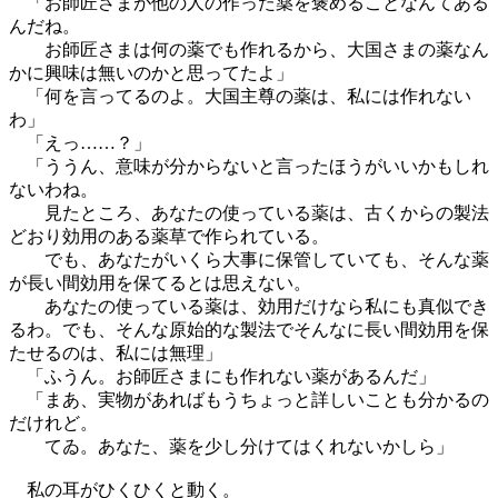
「お師匠さまが他の人の作った薬を褒めることなんてある
んだね。
お師匠さまは何の薬でも作れるから、大国さまの薬なん
かに興味は無いのかと思ってたよ」
「何を言ってるのよ。大国主尊の薬は、私には作れない
わ」
「えっ……？」
「ううん、意味が分からないと言ったほうがいいかもしれ
ないわね。
見たところ、あなたの使っている薬は、古くからの製法
どおり効用のある薬草で作られている。
でも、あなたがいくら大事に保管していても、そんな薬
が長い間効用を保てるとは思えない。
あなたの使っている薬は、効用だけなら私にも真似でき
るわ。でも、そんな原始的な製法でそんなに長い間効用を保
たせるのは、私には無理」
「ふうん。お師匠さまにも作れない薬があるんだ」
「まあ、実物があればもうちょっと詳しいことも分かるの
だけれど。
てゐ。あなた、薬を少し分けてはくれないかしら」
私の耳がひくひくと動く。