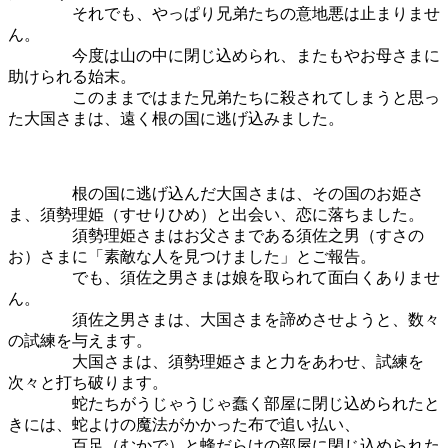
それでも、やっぱり兄弟たちの意地悪は止まりませ
ん。
今度は山の中に閉じ込められ、またもやお母さまに
助けられる始末。
このままではまた兄弟たちに殺されてしまうと思っ
た大国さまは、遠く根の国に逃げ込みました。
根の国に逃げ込んだ大国さまは、その国のお姫さ
ま、須勢理姫（すせりひめ）と出会い、恋に落ちました。
須勢理姫さまはお父さまである須佐之男（すさの
お）さまに「素敵な人を見つけました」とご報告。
でも、須佐之男さまは娘を取られて面白くありませ
ん。
須佐之男さまは、大国さまを諦めさせようと、数々
の試練を与えます。
大国さまは、須勢理姫さまと力をあわせ、試練を
次々と打ち破ります。
蛇たちがうじゃうじゃ蠢く部屋に閉じ込められたと
きには、蛇よけの魔法がかかった布で追い払い、
百足（むかで）と蜂だらけの部屋に閉じ込められた