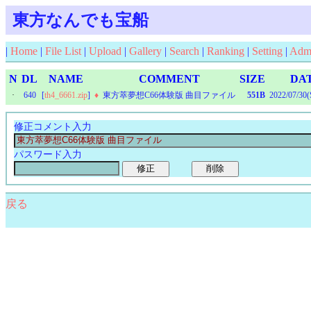
東方なんでも宝船
|
Home
|
File List
|
Upload
|
Gallery
|
Search
|
Ranking
|
Setting
|
Adm
N
DL
NAME
COMMENT
SIZE
DA
·
640
[
th4_6661.zip
]
♦
東方萃夢想C66体験版 曲目ファイル
551B
2022/07/30(
修正コメント入力
パスワード入力
戻る