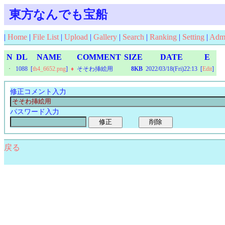
東方なんでも宝船
|
Home
|
File List
|
Upload
|
Gallery
|
Search
|
Ranking
|
Setting
|
Adm
N
DL
NAME
COMMENT
SIZE
DATE
E
·
1088
[
th4_6652.png
]
♦
そそわ挿絵用
8KB
2022/03/18(Fri)22:13
[
Edit
]
修正コメント入力
パスワード入力
戻る