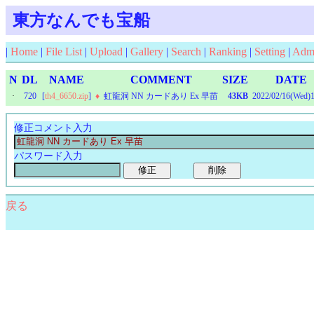
東方なんでも宝船
|
Home
|
File List
|
Upload
|
Gallery
|
Search
|
Ranking
|
Setting
|
Adm
N
DL
NAME
COMMENT
SIZE
DATE
·
720
[
th4_6650.zip
]
♦
虹龍洞 NN カードあり Ex 早苗
43KB
2022/02/16(Wed)1
修正コメント入力
パスワード入力
戻る