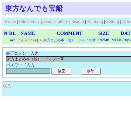
東方なんでも宝船
|
Home
|
File List
|
Upload
|
Gallery
|
Search
|
Ranking
|
Setting
|
Adm
N
DL
NAME
COMMENT
SIZE
DAT
·
445
[
th4_4362.zip
]
♦
東方まとめ本（嘘）・チルノの章
5.92MB
2011/03/30(W
修正コメント入力
パスワード入力
戻る