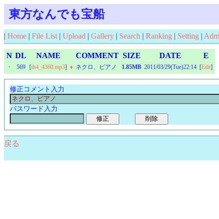
東方なんでも宝船
|
Home
|
File List
|
Upload
|
Gallery
|
Search
|
Ranking
|
Setting
|
Adm
N
DL
NAME
COMMENT
SIZE
DATE
E
·
569
[
th4_4360.mp3
]
♦
ネクロ、ピアノ
1.85MB
2011/03/29(Tue)22:14
[
Edit
]
修正コメント入力
パスワード入力
戻る