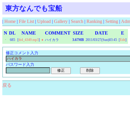
東方なんでも宝船
|
Home
|
File List
|
Upload
|
Gallery
|
Search
|
Ranking
|
Setting
|
Adm
N
DL
NAME
COMMENT
SIZE
DATE
E
·
685
[
th4_4349.mp3
]
♦
ハイカラ
3.67MB
2011/03/27(Sun)03:45
[
Edit
]
修正コメント入力
パスワード入力
戻る