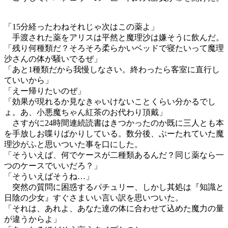
「15分経ったわねそれじゃ次はこの薬よ」
手渡された薬をアリスは平然と魔理沙は嫌そうに飲んだ。
「残り何種類だ？そろそろ柔らかいベッドで寝たいって魔理
沙さんの体が騒いでるぜ」
「あと1種類だから我慢しなさい。終わったら客室に直行し
ていいから」
「えー帰りたいのぜ」
「効果が現れるか見なきゃいけないことくらい分かるでし
ょ。あ、小悪魔ちゃん紅茶のお代わり頂戴」
さすがに24時間連続読書はきつかったのか既に三人とも本
を手放しお喋りばかりしている。数分後、ぶーたれていた魔
理沙がふと思いついた事を口にした。
「そういえば、何でケースが二種類あるんだ？同じ薬なら一
つのケースでいいだろ？」
「そういえばそうね…」
突然の質問に困惑するパチュリー、しかし其処は『知識と
日陰の少女』すぐさまいい言い訳を思いついた。
「それは、あれよ、あなた達の体に合わせて込めた魔力の量
が違うからよ」