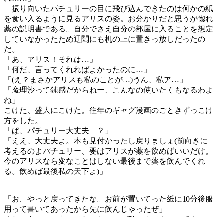
振り向いたパチュリーの目に飛び込んできたのは何かの紙
を食い入るように見るアリスの姿。お分かりだと思うが惚れ
薬の説明書である。自分でさえ自分の部屋に入ることを想定
していなかったため迂闊にも机の上に置きっ放しだったの
だ。
「あ、アリス！それは…」
「何だ、言ってくれればよかったのに…」
「(え？まさかアリスも私のことが…)うん、私ア…」
「魔理沙って鈍感だからねー、こんなの使いたくもなるわよ
ね」
こけた、盛大にこけた。往年のギャグ漫画のごときずっこけ
方をした。
「ぱ、パチュリー大丈夫！？」
「ええ、大丈夫よ。本も見付かったし戻りましょ(前向きに
考えるのよパチュリー、要はアリスが薬を飲めばいいだけ。
今のアリスなら変なことはしない最後まで薬を飲んでくれ
る。飲めば最後私の天下よ)」
「お、やっと戻ってきたな。お前が置いてった紙に10分後服
用って書いてあったから先に飲んじゃったぜ」