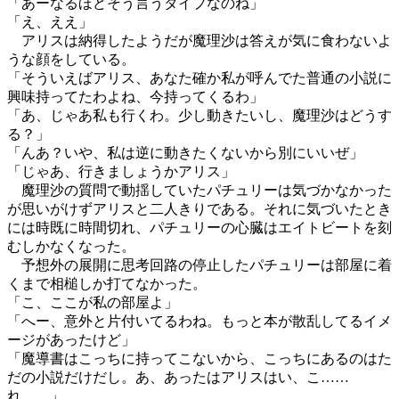
「あーなるほどそう言うタイプなのね」
「え、ええ」
アリスは納得したようだが魔理沙は答えが気に食わないよ
うな顔をしている。
「そういえばアリス、あなた確か私が呼んでた普通の小説に
興味持ってたわよね、今持ってくるわ」
「あ、じゃあ私も行くわ。少し動きたいし、魔理沙はどうす
る？」
「んあ？いや、私は逆に動きたくないから別にいいぜ」
「じゃあ、行きましょうかアリス」
魔理沙の質問で動揺していたパチュリーは気づかなかった
が思いがけずアリスと二人きりである。それに気づいたとき
には時既に時間切れ、パチュリーの心臓はエイトビートを刻
むしかなくなった。
予想外の展開に思考回路の停止したパチュリーは部屋に着
くまで相槌しか打てなかった。
「こ、ここが私の部屋よ」
「へー、意外と片付いてるわね。もっと本が散乱してるイメ
ージがあったけど」
「魔導書はこっちに持ってこないから、こっちにあるのはた
だの小説だけだし。あ、あったはアリスはい、こ……
れ……」