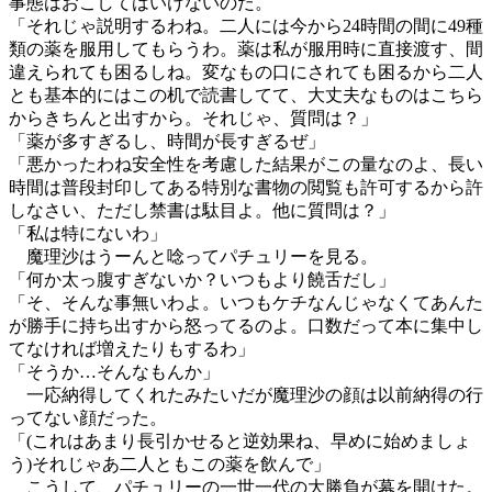
事態はおこしてはいけないのだ。
「それじゃ説明するわね。二人には今から24時間の間に49種
類の薬を服用してもらうわ。薬は私が服用時に直接渡す、間
違えられても困るしね。変なもの口にされても困るから二人
とも基本的にはこの机で読書してて、大丈夫なものはこちら
からきちんと出すから。それじゃ、質問は？」
「薬が多すぎるし、時間が長すぎるぜ」
「悪かったわね安全性を考慮した結果がこの量なのよ、長い
時間は普段封印してある特別な書物の閲覧も許可するから許
しなさい、ただし禁書は駄目よ。他に質問は？」
「私は特にないわ」
魔理沙はうーんと唸ってパチュリーを見る。
「何か太っ腹すぎないか？いつもより饒舌だし」
「そ、そんな事無いわよ。いつもケチなんじゃなくてあんた
が勝手に持ち出すから怒ってるのよ。口数だって本に集中し
てなければ増えたりもするわ」
「そうか…そんなもんか」
一応納得してくれたみたいだが魔理沙の顔は以前納得の行
ってない顔だった。
「(これはあまり長引かせると逆効果ね、早めに始めましょ
う)それじゃあ二人ともこの薬を飲んで」
こうして、パチュリーの一世一代の大勝負が幕を開けた。