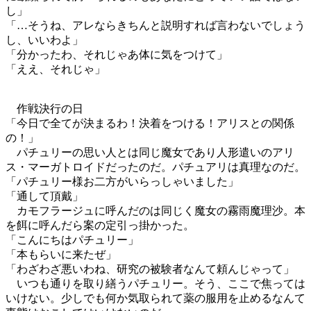
し」
「…そうね、アレならきちんと説明すれば言わないでしょう
し、いいわよ」
「分かったわ、それじゃあ体に気をつけて」
「ええ、それじゃ」
作戦決行の日
「今日で全てが決まるわ！決着をつける！アリスとの関係
の！」
パチュリーの思い人とは同じ魔女であり人形遣いのアリ
ス・マーガトロイドだったのだ。パチュアリは真理なのだ。
「パチュリー様お二方がいらっしゃいました」
「通して頂戴」
カモフラージュに呼んだのは同じく魔女の霧雨魔理沙。本
を餌に呼んだら案の定引っ掛かった。
「こんにちはパチュリー」
「本もらいに来たぜ」
「わざわざ悪いわね、研究の被験者なんて頼んじゃって」
いつも通りを取り繕うパチュリー。そう、ここで焦っては
いけない。少しでも何か気取られて薬の服用を止めるなんて