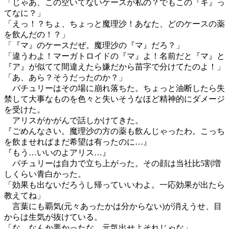
「じゃあ、この空いてないケースが私の？でもこの『キ』っ
てなに？」
「えっ！？ちょ、ちょっと魔理沙！あなた、どのケースの薬
を飲んだの！？」
「『マ』のケースだぜ。魔理沙の『マ』だろ？」
「違うわよ！マーガトロイドの『マ』よ！名前だと『マ』と
『ア』が似てて間違えたら嫌だから苗字で分けてたのよ！」
「あ、あら？そうだったのか？」
パチュリーはその場に崩れ落ちた。ちょっと油断したら失
禁して大事なものを色々と失いそうなほど精神的にダメージ
を受けた。
アリスがかがんで話しかけてきた。
『ごめんなさい。魔理沙の方の薬も飲んじゃったわ。こっち
を飲ませればまだ希望は有ったのに…』
『もう…いいのよアリス…』
パチュリーは自力で立ち上がった。その顔は当社比5割増
しくらい青白かった。
「効果も出ないだろうし帰っていいわよ。一応効果が出たら
教えてね」
言葉にも覇気(元々あったかは分からない)が消えうせ、目
からは生気が抜けている。
「な、なんか悪かったな、元気出せよそれじゃな」