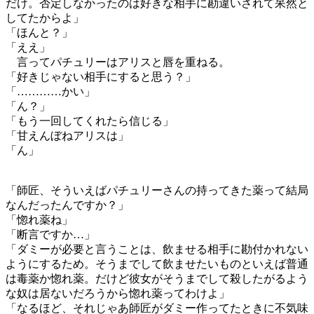
だけ。否定しなかったのは好きな相手に勘違いされて呆然と
してたからよ」
「ほんと？」
「ええ」
言ってパチュリーはアリスと唇を重ねる。
「好きじゃない相手にすると思う？」
「…………かい」
「ん？」
「もう一回してくれたら信じる」
「甘えんぼねアリスは」
「ん」
「師匠、そういえばパチュリーさんの持ってきた薬って結局
なんだったんですか？」
「惚れ薬ね」
「断言ですか…」
「ダミーが必要と言うことは、飲ませる相手に勘付かれない
ようにするため。そうまでして飲ませたいものといえば普通
は毒薬か惚れ薬。だけど彼女がそうまでして殺したがるよう
な奴は居ないだろうから惚れ薬ってわけよ」
「なるほど、それじゃあ師匠がダミー作ってたときに不気味