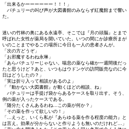
「出来るかーーーーーー！！！」
パチュリーの叫び声が大図書館のみならず紅魔館まで響い
た。
迷いの竹林の奥にある永遠亭、そこでは『月の頭脳』とまで
呼ばれた女性が薬局を開いていた。いつの間にか診療所まが
いのことまでやるこの場所に今日も一人の患者さんが。
「次の方どうぞ」
「お邪魔するわね永琳」
「あらパチュリーじゃない。喘息の薬なら確か一週間後だっ
たと思うけど？あと、いつもはウドンゲの訪問販売なのに今
日はどうしたの？」
「実は折り入って相談があるのよ」
「『動かない大図書館』が動くほどの相談、ね」
パチュリーは手提げ袋からあるケースを取り出す。そう、
例の薬が入ったケースである。
「随分たくさんあるわね…この薬が何か？」
「その薬を作って欲しいの！」
「…えっと、いくら私が『あらゆる薬を作る程度の能力』と
は言え。効果が分からないと作りようも無いのだけれど…」