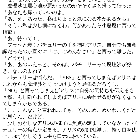
魔理沙は居心地が悪かったのかそそくさと帰って行った。
「あなたも帰っていいのよ」
「あ、え、あわた、私はちょっと気になる本があるから」
「そう…私は少し横になるわ。何かあったら小悪魔に言って
頂戴」
「あ、待って！」
フラッと歩くパチュリーの手を掴むアリス。自分でも無意
識だったのか直ぐに「ご、ごめんなさい」と言って離した。
「どうかした」
「あ、あの…えっと、そのぱ、パチュリーって魔理沙が好
き、な…のよね？」
パチュリーは悩んだ。「YES」と言ってしまえばアリスは
これからも魔理沙とくっつけようと頑張るだろうし、
「NO」と言ってしまえばアリスに自分の気持ちを伝えるも
同然、もし断られてしまえばアリスに会わせる顔がなくなっ
てしまうからである。
「こ、こんなこと言われ…ても、その…め、めいわ…くだと
は思うん、だけど」
少しおかしなアリスの様子に焦点の定まっていなかったパ
チュリーの焦点が定まる。アリスの頬は紅潮し、軽く目を伏
せ、恥ずかしそうに手を口元においている。