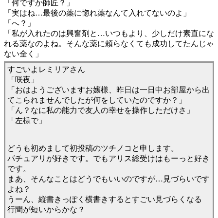
「何ですか師匠？」
「実はね…最後の薬に惚れ薬なんて入れてないのよ」
「へ？」
「私が入れたのは興奮剤と…いつもより、少しだけ素直にな
れる薬なのよね。そんな薬に頼らなくても成功してたんじゃ
ない全く」
すごいよレミリアさん
「咲夜」
「おはようございますお嬢様、昨日は一日中お部屋から出
てこられませんでしたが何をしていたのですか？」
「ん？なに私の能力で友人の幸せを操作しただけさ」
「左様で」
どうも初めまして初投稿のツチノコと申します。
パチュアリが好きです。でもアリス総受けはもーっと好き
です。
まあ、そんなことはどうでもいいのですが…見づらいです
よね？
うーん、縦書きっぽく横書きするとすごい見づらくなる
行間が短いからかな？