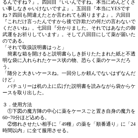
るんですね？』。四回目『いいんですね。本当にめんどくさ
い事しなきゃいけないですよ』。五回目『本当にYESです
ね？四回も間違えたとか言われても困りますよ』。六回目
『これだけ言ったんですから後で詐欺だの何だの言わないで
くださいね』。七回目『分かりました。それではあなたの御
武運をお祈りしています』。そして八回目にして薬が届いた
のである。
「それで取扱説明書はっと」
簡素な箱を開けると説明書らしき折りたたまれた紙と不透
明な袋に入れられたケース状の物、恐らく薬のケースだろ
う。
「随分と大きいケースね。一回分しか頼んでないはずなんだ
けど」
パチュリーは机の上に広げた説明書を読みながら袋からケ
ースを取り出した。
３．使用方法
①下図の魔方陣の中心に薬をケースごと置き自身の魔力を
60~70分ほど込める。
②惚れさせたい相手に「49種」の薬を「順番通り」に「24
時間以内」に全て服用させる。