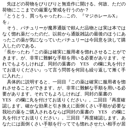
先ほどの荷物をびりびりと無造作に開ける。何故、ただの
荷物にここまでの厳重な警戒を行うのか？
「とうとう、買っちゃったわ…この、『マジホレールX』
を」
そう、パチュリーが魔界通販で頼んだ品物とは実は本では
なく惚れ薬だったのだ。以前から通販雑誌の最後のほうにあ
ったこの薬が気になっていたパチュリーは今回意を決して購
入したのである。
「長かったわ『この薬は確実に服用者を惚れさせることがで
きます。が、非常に難解な手順を用いる必要があります。そ
れでもよろしければ、同封の葉書の YES の欄に丸を付け
てお送りください』って言う問答を何回も繰り返して漸く手
に入れた」
具体的に説明すると、一回目『この薬は確実に服用者を惚
れさせることができます。が、非常に難解な手順を用いる必
要があります。それでもよろしければ、同封の葉書の
YES の欄に丸を付けてお送りください』。二回目『再度確
認します。確かな効果と引き換えに面倒くさい手順が必要な
我社の薬をご購入されるならば同封の葉書の YES の欄に
丸を付けてお送りください』。三回目『再度確認します。あ
なたには面倒くさい手順を行ってでも惚れさせたい相手が居