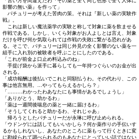
「言い方を間違えたわ『その薬と全く同じ色形で全く人体に
影響の無い薬』を作って」
パチュリーが考えた苦肉の策。それは『新しい薬の実験作
戦』。
これは新しい魔法薬学の実験と称して対象に薬を飲ませる
作戦である。しかし、いくら対象がお人よしとは言え、対象
だけを呼び何か気取られては作戦の失敗に繋がる恐れがあ
る。そこで、パチュリーは同じ外見の全く影響のない薬を一
組手に入れ別の被験者を呼ぶことにしたのである。
「これが前金よ口止め料込みのね」
手提げ袋から派手に暮らしても一年持つぐらいのお金が出
される。
「成功報酬は後払いでこれと同額払うわ。その代わり、この
事は他言無用。…やってもらえるかしら？」
「………わかったわあなたにも事情があるでしょうし」
「ありがとう、助かるわ」
「薬は一週間後喘息の薬と一緒に届けるわ」
「そうしてくれると助かるわ、それじゃあ」
帰ろうとしたパチュリーだが永琳に呼び止められる。
「ウドンゲには話してもいいかしら？何か薬作りの手伝いす
るかもしれないし、あなたのところに薬もって行くときに変
に勘繰られて調べられるのもあなたにとっていい話ではない