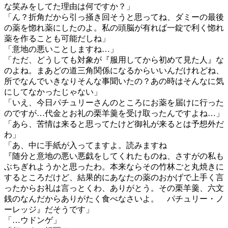
な笑みをしてた理由は何ですか？」
「ん？折角だから引っ掻き回そうと思ってね、ダミーの最後
の薬を惚れ薬にしたのよ。私の頭脳が有れば一錠で利く惚れ
薬を作ることも可能だしね」
「意地の悪いことしますね…」
「ただ、どうしても対象が『服用してから初めて見た人』な
のよね。まあどの道三角関係になるからいいんだけれどね、
所でなんでいきなりそんな事聞いたの？あの時はそんなに気
にしてなかったじゃない」
「いえ、今日パチュリーさんのところにお薬を届けに行った
のですが…代金とお礼の栗羊羹を受け取ったんですよね…」
「あら、苦情は来ると思ってたけど御礼が来るとは予想外だ
わ」
「あ、中に手紙が入ってますよ。読みますね
『随分と意地の悪い悪戯をしてくれたものね、さすがの私も
ぶちぎれようかと思ったわ。本来ならその竹林ごと丸焼きに
するところだけど、結果的にあなたの薬のおかげで上手く言
ったからお礼は言っとくわ、ありがとう。その栗羊羹、六文
銭のなんだからありがたく食べなさいよ。 パチュリー・ノ
ーレッジ』だそうです」
「…ウドンゲ」