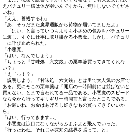
えパチュリー様は体が弱いんですから、無理しないでくださ
いね」
「ええ、善処するわ」
「あ、そうだまた魔界通販から荷物が届いてましたよ」
「はい」と言っていつもよりも小さめの包みをパチュリー
に渡し、すぐに仕事に取り掛かる小悪魔。しかし、パチュリ
ーに呼び止められた。
「小悪魔」
「はい、なんでしょう」
「ちょっと『甘味処 六文銭』の栗羊羹買ってきてくれな
い？」
「え゛っ！？」
説明しよう、『甘味処 六文銭』とは里で大人気のお店で
ある。更にそこの栗羊羹は「開店の一時間前には並ばないと
買えない」とまで言われてる一品である。小悪魔のスピード
なら今から行ってギリギリ一時間前と言ったところである。
「お願いね、お金はあげるし好きなもの買ってきていいか
ら」
「はい、行ってきます…」
小悪魔は涙目になりながらふよふよと飛んでいった。
「行ったわね、それじゃ探知の結界を張って、と」