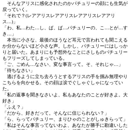
そんなアリスに感化されたのかパチュリーの顔にも生気が
戻っていく。
「それで？(レアアリスレアアリスレアアリスレアアリ
ス…)」
「わ、私…わた…し、ぱ、ぱ…パチュリーの、こ…とが…す
き…」
本当に小さな、最後のほうなど耳元で言われても聞こえる
か分からないほど小さな声。しかし、パチュリーにはしっか
りと届いた。あまりにも予想外なことにさしものパチュリー
もフリーズしてしまっている。
「ご、ごめん…なさい、変な事言って。そ、それじゃ…」
「待ちなさい」
逃げるように立ち去ろうとするアリスの手を掴み無理やり
こちらを向かせる。その顔は涙でぐしゃぐしゃになってい
た。
「私の返事を聞きなさいよ、私もあなたのことが好きよ。大
好き」
「ふえ？」
「だから、好きだって。そんなに信じられない？」
「ら、らってパチュリー、まりひゃのことがしゅきらって」
「私はそんな事言ってないわよ、あなたが勝手に勘違いした