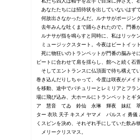
私たち四人は帽子を左手で目深に押さえ、右
あなたたちには招待状を出していないはずで
何故出さなかったんだ。ルナサがポージング
去年みんな吐くまで踊らされたので。門番が
ルナサが指を鳴らすと同時に、私はリッケン
ミュージックスタート。今夜はビートイッ
死に物狂いのトランペットが門番の脳みそに
ビートに合わせて肩を揺らし、館へと続く石
そしてエントランスに仏頂面で待ち構えてい
巻き込んだりしちゃって、今度は咲夜がメイ
を移動、途中でパチュリーとレミリアとフラ
場に飛び込み、大ホールにトランペットとギター
ア 慧音 てゐ 鈴仙 永琳 輝夜 妹紅 萃
ター 衣玖 天子 キスメ ヤマメ パルスィ 勇儀
くスピンを決め、それぞれ手にしていた飲み
メリークリスマス。