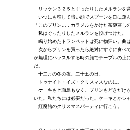
リッケン３２５とぐったりしたメルランを背
いつにも増して暗い顔でスプーンを口に運
「このプリン……カラメルをかけた茶碗蒸し
私はぐったりしたメルランを投げつけた。
鳴り始めたトランペットは死に物狂い。曲は
次からプリンを買ったら絶対にすぐに食べて
が無理にハッスルする時の顔でテーブルの上
だ。
十二月の冬の夜。二十五の日。
トゥナイト・イズ・クリスマスなのに。
ケーキも七面鳥もなく。プリンもどきだけが
いた。私たちには必要だった。ケーキとかシ
紅魔館のクリスマスパーティに行こう。