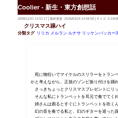
Coolier - 新生・東方創想話
2009/12/21 13:51:17
最終更新
2026/03/24 14:58:59
サイズ
5.14K
クリスマス躁ハイ
分類タグ
リリカ
メルラン
ルナサ
リッケンバッカー3
死に物狂いでマイケルのスリラーをトランペ
かと考えながら、正規のゾンビ振り付けを踊
さっきちょっとクリスマスプレゼントにリッ
そんな私にトランペットを耳元で奏でてく
姉さんは困るとすぐにトランペットを吹くん
幻の音を奏でる私と、幻のギターを巡った躁