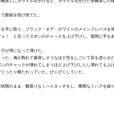
茶碗蒸しにカラメルをかけると、カラメルをかけた茶碗蒸しの
て眼鏡を投げ捨てた。
を手に取り、ブラック・オア・ホワイトのメインフレーズを
ォ！ と言ってズボンのチャックを上げ下げし、股間に手をあ
汗が球になって弾けた。
った。魂が熟れて爆発しそうなほど弦をしごいて音を迸らせ
ンのチャックが壊れてしまうほど上げ下げしたし壊れても上
ぐったり横たわっていた。ぴくぴくしていた。
状態のまま、数限りなくハイタッチをし、際限なくハグを繰