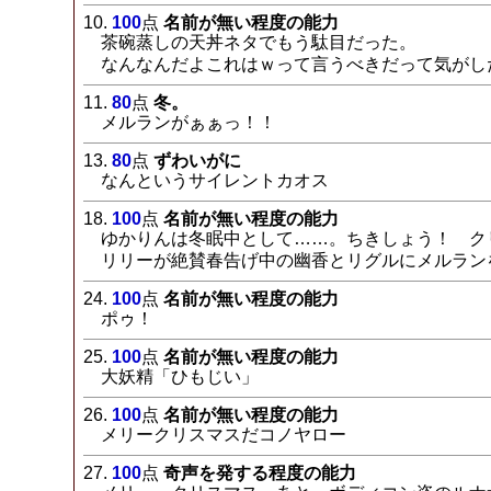
10.
100
点
名前が無い程度の能力
茶碗蒸しの天丼ネタでもう駄目だった。
なんなんだよこれはｗって言うべきだって気がし
11.
80
点
冬。
メルランがぁぁっ！！
13.
80
点
ずわいがに
なんというサイレントカオス
18.
100
点
名前が無い程度の能力
ゆかりんは冬眠中として……。ちきしょう！ ク
リリーが絶賛春告げ中の幽香とリグルにメルラン
24.
100
点
名前が無い程度の能力
ポゥ！
25.
100
点
名前が無い程度の能力
大妖精「ひもじい」
26.
100
点
名前が無い程度の能力
メリークリスマスだコノヤロー
27.
100
点
奇声を発する程度の能力