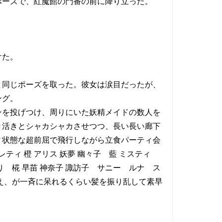
ーズで、紅魔館の門番の前に降り立った。
けた。
同じポーズを取った。彼女は涙目だったが、
ング。
を投げつけ、周りにいた妖精メイドの数人を
き活きとシャカシャカさせつつ、長い長い廊下
ィ状態な超前屈で飛行しながら立食パーティ会
ィ 橙 アリス 妖夢 幽々子 藍 ミスティ
 椛 早苗 神奈子 諏訪子 サニー ルナ ス
白蓮 ぬえ、が一斉に呆れるくらい髪を振り乱して素早