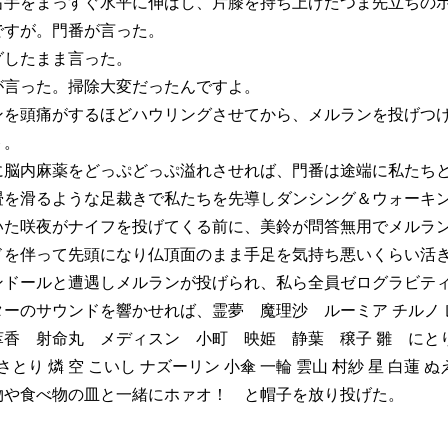
手をまっすぐ水平に伸ばし、片膝を持ち上げたつま先立ちのポ
すが。門番が言った。
したまま言った。
言った。掃除大変だったんですよ。
を頭痛がするほどハウリングさせてから、メルランを投げつ
ト。
脳内麻薬をどっぷどっぷ溢れさせれば、門番は途端に私たちと
畳を滑るような足裁きで私たちを先導しダンシング＆ウォーキ
た咲夜がナイフを投げてくる前に、美鈴が問答無用でメルラン
ドを伴って先頭になり仏頂面のまま手足を気持ち悪いくらい活
ンドールと遭遇しメルランが投げられ、私ら全員ゼログラビテ
のサウンドを響かせれば、霊夢 魔理沙 ルーミア チルノ レテ
香 射命丸 メディスン 小町 映姫 静葉 穣子 雛 にとり
 さとり 燐 空 こいし ナズーリン 小傘 一輪 雲山 村紗 星 
物や食べ物の皿と一緒にホァオ！ と帽子を放り投げた。