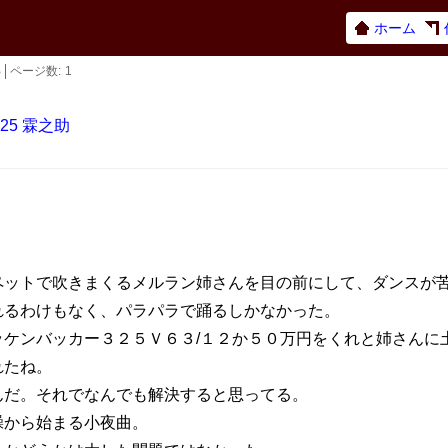
ホーム
B
ページ数
1
25
霖之助
ットで吹きまくるメルラン姉さんを目の前にして、ダンスが苦
れるわけもなく、パラパラで踊るしかなかった。
ケンバッカー３２５Ｖ６３/１２か５０万円をくれと姉さんに
れたね。
だ。それでなんでも解決すると思ってる。
から始まる小夜曲。