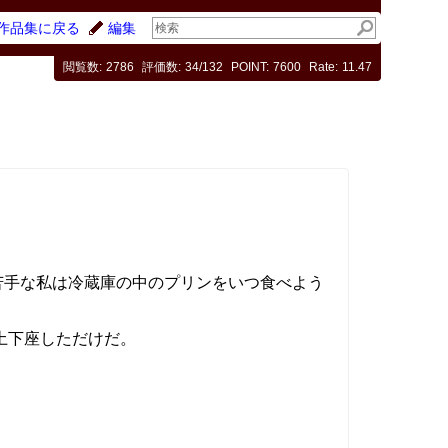
作品集に戻る
編集
閲覧数
2786
評価数
34/132
POINT
7600
Rate
11.47
手な私は冷蔵庫の中のプリンをいつ食べよう
土下座しただけだ。