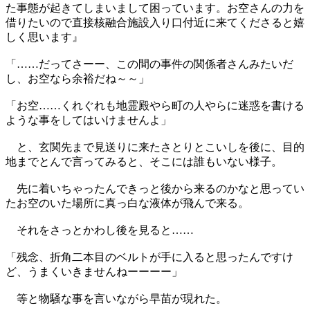
た事態が起きてしまいまして困っています。お空さんの力を
借りたいので直接核融合施設入り口付近に来てくださると嬉
しく思います』
「……だってさーー、この間の事件の関係者さんみたいだ
し、お空なら余裕だね～～」
「お空……くれぐれも地霊殿やら町の人やらに迷惑を書ける
ような事をしてはいけませんよ」
と、玄関先まで見送りに来たさとりとこいしを後に、目的
地までとんで言ってみると、そこには誰もいない様子。
先に着いちゃったんできっと後から来るのかなと思ってい
たお空のいた場所に真っ白な液体が飛んで来る。
それをさっとかわし後を見ると……
「残念、折角二本目のベルトが手に入ると思ったんですけ
ど、うまくいきませんねーーーー」
等と物騒な事を言いながら早苗が現れた。