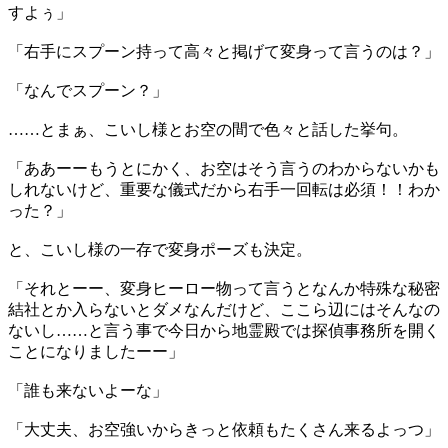
すよぅ」
「右手にスプーン持って高々と掲げて変身って言うのは？」
「なんでスプーン？」
……とまぁ、こいし様とお空の間で色々と話した挙句。
「ああーーもうとにかく、お空はそう言うのわからないかも
しれないけど、重要な儀式だから右手一回転は必須！！わか
った？」
と、こいし様の一存で変身ポーズも決定。
「それとーー、変身ヒーロー物って言うとなんか特殊な秘密
結社とか入らないとダメなんだけど、ここら辺にはそんなの
ないし……と言う事で今日から地霊殿では探偵事務所を開く
ことになりましたーー」
「誰も来ないよーな」
「大丈夫、お空強いからきっと依頼もたくさん来るよっつ」