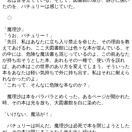
窓は音を立てている。そして、図書館の扉が、静かに開い
たのを、パチュリーは感じていた。
◇
「魔理沙」
「うお、パチュリー！」
「先日、私はあなたに立ち入り禁止を命じた。その理由を教
えてあげるわ。ここ大図書館には色々な本が並んでいる。そ
の中には、危険な魔法書も混じっているのよ。この前あなた
が持ち出そうとした本、あれもその一種で、使い方を誤れ
ば、あの本はこの世界のあり方を変えてしまう。そういった
本をあなたは軽い気持ちで外に持ち出す。私はそれに耐えら
れなかったのよ」
「これって、そんなに危険な本なのか？」
魔理沙は本をパラパラとめくった。あるページが開かれた
時、その本は光を放ち、大図書館を白に染めた。
「いけない、魔法が！」
パチュリーは叫んだ。魔理沙は必死で本を閉じようとした
が、その本は閉じることなく光を出し続けた。