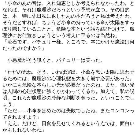
「小傘のあの音は、入れ知恵としか考えられなかったわ。と
なれば、それは魔理沙だろうという予想が立つ。その目的
は、本、特に先日私に返したあの本だろうと私は考えたわ。
そうだとすれば、ちょうど小傘の持っている傘が太陽をすっ
ぽり隠していることと、危険な本という話を結びつけて、魔
理沙にお仕置きしようという考えに至るのは当然ね」
「流石です、パチュリー様。ところで、本にかけた魔法は何
だったのですか？」
小悪魔がそう訊くと、パチュリーは笑った。
「ただの光ね。そう、いわば演出。小傘を黒い太陽に思わせ
るためには、魔理沙の心理状態を大きく崩す必要があった。
いかにも危険な本らしい光が必要だったのね。また、強い光
は人間の心理状態に強くかかわってくるわ。加えて、私の説
明。これらが魔理沙の冷静な判断を奪った、ということでし
ょう」
「ただ……小傘をほめたのは失敗でしたね。またコンコンっ
てされますよ？」
「ええ。だけど、日食を見せてくれるという点では、面白い
かもしれないわね」