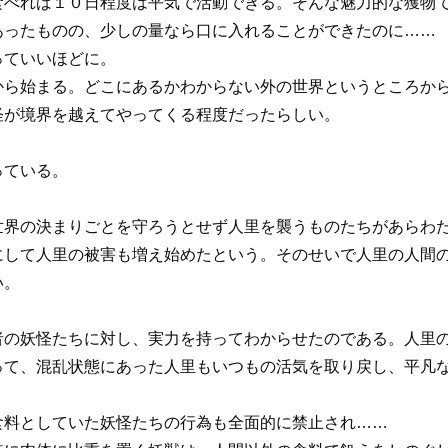
べれば１０日程度は平気で活動できる。そんな魅力的な獲物で
あったものの、少しの量なら口に入れることができたのに……
っていいほどに。
から始まる。どこにあるかわからない外の世界というところか
怪が境界を越えてやってくる程度だったらしい。
っている。
界の決まりごとを守ろうとせず人里を襲うものたちがあらわた
にして人里の被害も増え始めたという。そのせいで人里の人間
い。
。
の妖怪たちに対し、実力を持ってわからせたのである。人里の
って、混乱状態にあった人里もいつもの活気を取り戻し、平凡
料としていた妖怪たちの行為も全面的に禁止され……