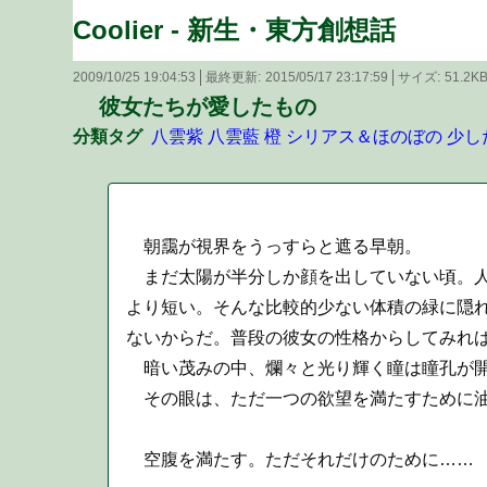
Coolier - 新生・東方創想話
2009/10/25 19:04:53
最終更新
2015/05/17 23:17:59
サイズ
51.2K
彼女たちが愛したもの
分類タグ
八雲紫
八雲藍
橙
シリアス＆ほのぼの
少し
朝靄が視界をうっすらと遮る早朝。
まだ太陽が半分しか顔を出していない頃。人
より短い。そんな比較的少ない体積の緑に隠
ないからだ。普段の彼女の性格からしてみれ
暗い茂みの中、爛々と光り輝く瞳は瞳孔が開
その眼は、ただ一つの欲望を満たすために油
空腹を満たす。ただそれだけのために……