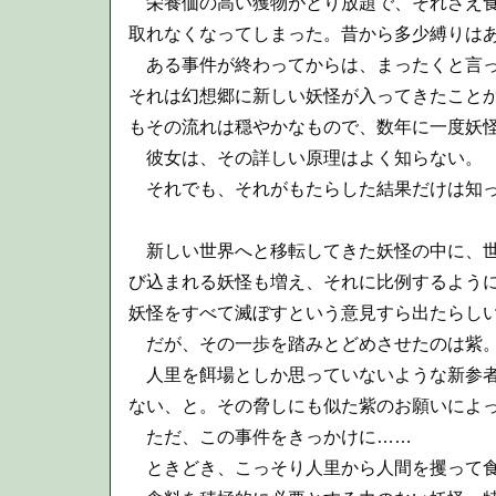
栄養価の高い獲物がとり放題で、それさえ食
取れなくなってしまった。昔から多少縛りは
ある事件が終わってからは、まったくと言
それは幻想郷に新しい妖怪が入ってきたこと
もその流れは穏やかなもので、数年に一度妖
彼女は、その詳しい原理はよく知らない。
それでも、それがもたらした結果だけは知
新しい世界へと移転してきた妖怪の中に、世
び込まれる妖怪も増え、それに比例するよう
妖怪をすべて滅ぼすという意見すら出たらし
だが、その一歩を踏みとどめさせたのは紫
人里を餌場としか思っていないような新参者
ない、と。その脅しにも似た紫のお願いによ
ただ、この事件をきっかけに……
ときどき、こっそり人里から人間を攫って食