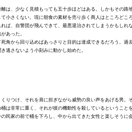
離は、少なく見積もっても五十歩ほどはある。しかもその路地
して小さくない。現に朝食の素材を売り歩く商人はところどこ
れれば、自警団が飛んできて、最悪退治されてしまうかもしれ
信があった。
死角から回り込めばあっさりと目的は達成できるだろう。過去
聞き逃さないよう小刻みに動かし始めた。
くりつけ、それを肩に担ぎながら威勢の良い声をあげる男。そ
の桶は非常に重く、それが彼の機動性を殺しているということ
の民家の前で桶を下ろし、中から出てきた女性と楽しそうに会