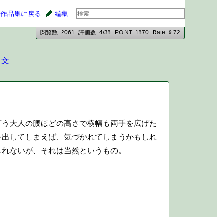
作品集に戻る
編集
閲覧数
2061
評価数
4/38
POINT
1870
Rate
9.72
と文
う大人の腰ほどの高さで横幅も両手を広げた
を出してしまえば、気づかれてしまうかもしれ
しれないが、それは当然というもの。