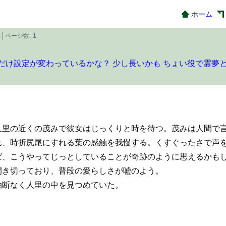
ホーム
B
ページ数
1
だけ設定が変わっているかな？
少し長いかも
ちょい役で霊夢
里の近くの茂みで彼女はじっくりと時を待つ。茂みは人間で言
れ、時折尻尾にすれる葉の感触を我慢する。くすぐったさで声
ば、こうやってじっとしていることが奇跡のように思えるかも
き切っており、普段の愛らしさが嘘のよう。
断なく人里の中を見つめていた。