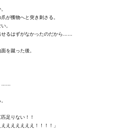
か。
爪が獲物へと突き刺さる。
ない。
せるはずがなかったのだから……
地面を蹴った後。
。
り……
る。
三匹足りない！！
えええええええ！！！！」