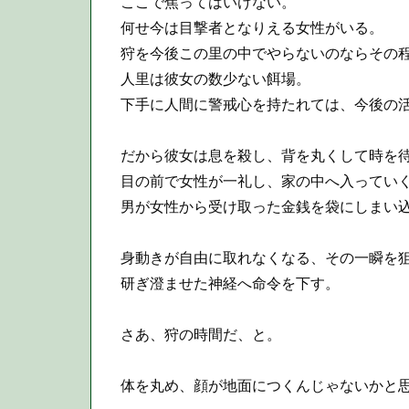
ここで焦ってはいけない。
何せ今は目撃者となりえる女性がいる。
狩を今後この里の中でやらないのならその程
人里は彼女の数少ない餌場。
下手に人間に警戒心を持たれては、今後の活
だから彼女は息を殺し、背を丸くして時を
目の前で女性が一礼し、家の中へ入ってい
男が女性から受け取った金銭を袋にしまい込
身動きが自由に取れなくなる、その一瞬を
研ぎ澄ませた神経へ命令を下す。
さあ、狩の時間だ、と。
体を丸め、顔が地面につくんじゃないかと思