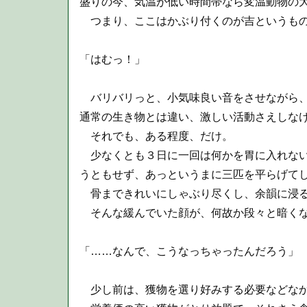
盛りの今、気温が低い時間帯なら変温動物の
つまり、ここはかぶり付くのが吉というも
「はむっ！」
バリバリっと、小気味良い音をさせながら、
通常の生き物とは違い、激しい活動さえしな
それでも、ある程度、だけ。
少なくとも３日に一回は何かを胃に入れない
うともせず、あっというまに三匹を平らげて
骨まできれいにしゃぶり尽くし、余韻に浸
そんな緩んでいた顔が、何故か段々と暗くな
「……なんで、こうなっちゃったんだろう」
少し前は、獲物を選り好みする必要などな