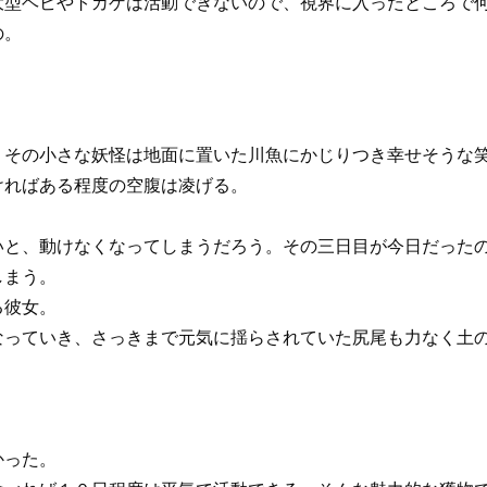
大型ヘビやトカゲは活動できないので、視界に入ったところで
の。
その小さな妖怪は地面に置いた川魚にかじりつき幸せそうな笑
ければある程度の空腹は凌げる。
と、動けなくなってしまうだろう。その三日目が今日だったの
しまう。
る彼女。
っていき、さっきまで元気に揺らされていた尻尾も力なく土
かった。