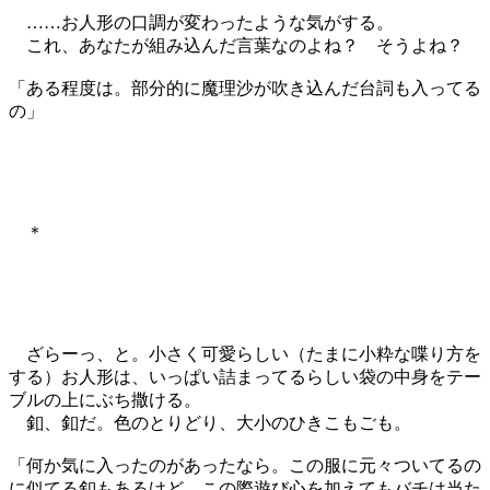
……お人形の口調が変わったような気がする。
これ、あなたが組み込んだ言葉なのよね？ そうよね？
「ある程度は。部分的に魔理沙が吹き込んだ台詞も入ってる
の」
＊
ざらーっ、と。小さく可愛らしい（たまに小粋な喋り方を
する）お人形は、いっぱい詰まってるらしい袋の中身をテー
ブルの上にぶち撒ける。
釦、釦だ。色のとりどり、大小のひきこもごも。
「何か気に入ったのがあったなら。この服に元々ついてるの
に似てる釦もあるけど、この際遊び心を加えてもバチは当た