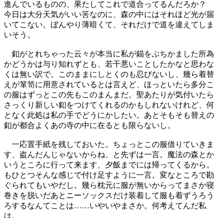
進んでいるものの、果たしてこれで道合ってるんだろか？
今日は大分天気がいい筈なのに、森の中にはそれほど光が届
いてこない。ぼんやり薄暗くて、それだけで道を違えてしま
いそう。
釦がとれちゃった云々が本当に私が錨をぶちかました所為
かどうかは与り知れずとも、若干悪いことしたかなと思わな
くは無い訳で。このままにしとくのも忍びないし、幾ら着替
えが箪笥に用意されているとは言えど、ほっといたら多分こ
の服はずっとこの先もこのまんまだ。聖あたりが気付いたら
さっくり新しい釦をつけてくれるのかもしれないけれど、何
となく此処は私の手でどうにかしたい。あとそもそも替えの
釦が都合よくあの寺の中に在るとも限らないし。
一応置手紙を残しておいた。ちょっとこの服借りていきま
す、盗んだんじゃないからね、と先ずは一言。魔法の森とか
いうところに行って来ます、夕飯までには帰ってくるから。
もひとつそんな感じで付け足すように一言。変なところで勘
ぐられてもいやだし。幾ら枕元に服が無いからってまさか寝
巻きを脱いだあとニーソックスだけ装着して服も着ずうろう
ろするなんてことは……いやいやまさか。何考えてんだ私
は。