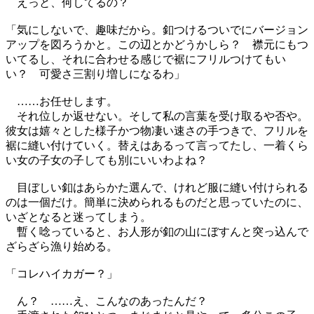
えっと、何してるの？
「気にしないで、趣味だから。釦つけるついでにバージョン
アップを図ろうかと。この辺とかどうかしら？ 襟元にもつ
いてるし、それに合わせる感じで裾にフリルつけてもい
い？ 可愛さ三割り増しになるわ」
……お任せします。
それ位しか返せない。そして私の言葉を受け取るや否や。
彼女は嬉々とした様子かつ物凄い速さの手つきで、フリルを
裾に縫い付けていく。替えはあるって言ってたし、一着くら
い女の子女の子しても別にいいわよね？
目ぼしい釦はあらかた選んで、けれど服に縫い付けられる
のは一個だけ。簡単に決められるものだと思っていたのに、
いざとなると迷ってしまう。
暫く唸っていると、お人形が釦の山にぼすんと突っ込んで
ざらざら漁り始める。
「コレハイカガー？」
ん？ ……え、こんなのあったんだ？