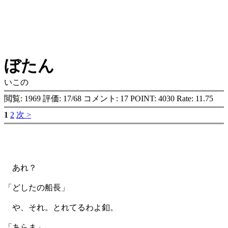
ぼたん
いこの
閲覧: 1969 評価: 17/68 コメント: 17 POINT: 4030 Rate: 11.75
1
2
次 >
あれ？
「どしたの船長」
や、それ。とれてるわよ釦。
「あらま」