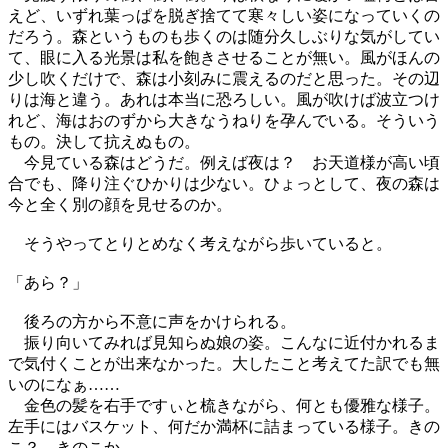
えど、いずれ葉っぱを脱ぎ捨てて寒々しい姿になっていくの
だろう。森というものも歩くのは随分久しぶりな気がしてい
て、眼に入る光景は私を飽きさせることが無い。風がほんの
少し吹くだけで、森は小刻みに震えるのだと思った。その辺
りは海と違う。あれは本当に恐ろしい。風が吹けば波立つけ
れど、海はおのずから大きなうねりを孕んでいる。そういう
もの。決して抗えぬもの。
今見ている森はどうだ。例えば夜は？ お天道様が高い頃
合でも、降り注ぐひかりは少ない。ひょっとして、夜の森は
今と全く別の顔を見せるのか。
そうやってとりとめなく考えながら歩いていると。
「あら？」
後ろの方から不意に声をかけられる。
振り向いてみれば見知らぬ娘の姿。こんなに近付かれるま
で気付くことが出来なかった。大したこと考えてた訳でも無
いのになぁ……
金色の髪を右手ですぃと梳きながら、何とも優雅な様子。
左手にはバスケット、何だか満杯に詰まっている様子。きの
こ？ きのこか。