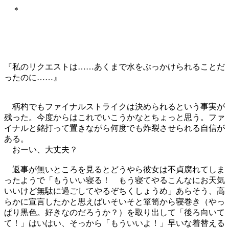
＊
『私のリクエストは……あくまで水をぶっかけられることだ
ったのに……』
柄杓でもファイナルストライクは決められるという事実が
残った。今度からはこれでいこうかなとちょっと思う。ファ
イナルと銘打って置きながら何度でも炸裂させられる自信が
ある。
おーい、大丈夫？
返事が無いところを見るとどうやら彼女は不貞腐れてしま
ったようで「もういい寝る！ もう寝てやるこんなにお天気
いいけど無駄に過ごしてやるぞちくしょうめ」あらそう、高
らかに宣言したかと思えばいそいそと箪笥から寝巻き（やっ
ぱり黒色。好きなのだろうか？）を取り出して「後ろ向いて
て！」はいはい、そっから「もういいよ！」早いな着替える