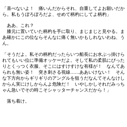
「喜べないよ！ 痛いんだからそれ、自重してよお願いだか
ら。私もうぼろぼろだよ、せめて柄杓にしてよ柄杓」
ああ、これ？
膝元に置いていた柄杓を手に取り、まじまじと見やる。ま
あ確かにこの位ならそんなに痛く無いかもしれないわね、う
ん。
「そうだよ。私その柄杓だったらいつ船長にお水ぶっ掛けら
れてもいい位に準備オッケーだよ。そして私の柔肌にぴった
りとくっつく衣服、そこにはすけすけな有様が！ なんてあ
られも無い姿！ 突き刺さる視線……ああいけない！ そん
な下方向からギリギリのアングルを狙うだなんてそんなけし
からん実にけしからんよ危険だ！ いやしかしそれだみっち
ゃん急いでその時こそシャッターチャンスだから！」
落ち着け。