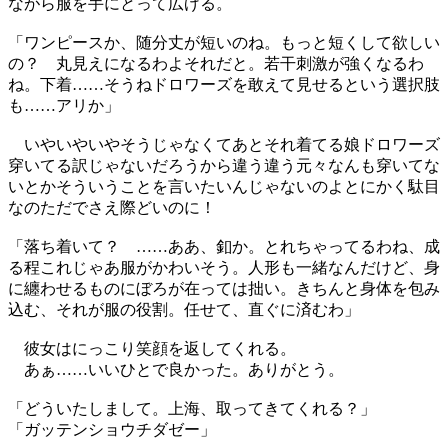
ながら服を手にとって広げる。
「ワンピースか、随分丈が短いのね。もっと短くして欲しい
の？ 丸見えになるわよそれだと。若干刺激が強くなるわ
ね。下着……そうねドロワーズを敢えて見せるという選択肢
も……アリか」
いやいやいやそうじゃなくてあとそれ着てる娘ドロワーズ
穿いてる訳じゃないだろうから違う違う元々なんも穿いてな
いとかそういうことを言いたいんじゃないのよとにかく駄目
なのただでさえ際どいのに！
「落ち着いて？ ……ああ、釦か。とれちゃってるわね、成
る程これじゃあ服がかわいそう。人形も一緒なんだけど、身
に纏わせるものにぼろが在っては拙い。きちんと身体を包み
込む、それが服の役割。任せて、直ぐに済むわ」
彼女はにっこり笑顔を返してくれる。
あぁ……いいひとで良かった。ありがとう。
「どういたしまして。上海、取ってきてくれる？」
「ガッテンショウチダゼー」