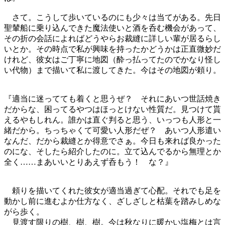
さて。こうして歩いているのにも少々は当てがある。先日
聖輦船に乗り込んできた魔法使いと酒を呑む機会があって、
その折の会話によればどうやらお裁縫に詳しい輩が居るらし
いとか。その時点で私が興味を持ったかどうかは正直微妙だ
けれど、彼女はご丁寧に地図（酔っ払ってたのでかなり怪し
い代物）まで描いて私に渡してきた。今はその地図が頼り。
『適当に迷ってても着くと思うぜ？ それにあいつ世話焼き
だからな、困ってるやつはほっとけない性質だ。見つけて貰
えるやもしれん。誰かは直ぐ判ると思う、いっつも人形と一
緒だから。ちっちゃくて可愛い人形だぜ？ あいつ人形遣い
なんだ、だから裁縫とか得意でさぁ。今日も来れば良かった
のにな、そしたら紹介したのに。立て込んでるから無理とか
全く……まあいいとりあえず呑もう！ な？』
頼りを描いてくれた彼女が適当過ぎて心配。それでも足を
動かし前に進むよか仕方なく、ざしざしと枯葉を踏みしめな
がら歩く。
見渡す限りの樹、樹、樹。今は秋なりに暖かい塩梅とは言