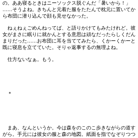
の。ああ寝るときはニーソックス脱ぐんだ「暑いから！」
……そうよね。きちんと元着た服をたたんで枕元に置いてか
ら布団に潜り込んで顔も見せなかった。
ねぇねぇごめんねってば、と語りかけてもみたけれど。彼
女がまさに眠りに就かんとする意思は頑なだったらしくだん
まりだった……お布団に耳を当ててみたら、くかーくかーと
既に寝息を立てていた。そりゃ返事するの無理よね。
仕方ないなぁ。もう。
＊
まあ、なんというか。今は森をのこのこ歩きながらの道す
がら。手元には彼女の服と森の地図。紙面を指でなぞりつつ