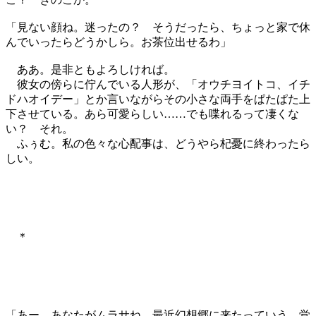
「見ない顔ね。迷ったの？ そうだったら、ちょっと家で休
んでいったらどうかしら。お茶位出せるわ」
ああ。是非ともよろしければ。
彼女の傍らに佇んでいる人形が、「オウチヨイトコ、イチ
ドハオイデー」とか言いながらその小さな両手をぱたぱた上
下させている。あら可愛らしい……でも喋れるって凄くな
い？ それ。
ふぅむ。私の色々な心配事は、どうやら杞憂に終わったら
しい。
＊
「あー、あなたがムラサね、最近幻想郷に来たっていう。覚