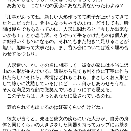
ああでも、こないだの宴会にあなた居なかったわよね？
「用事があってね。新しい人形作ってて調子が上がってきて
たとこだったし。夢中になっちゃうのよね、どうしても。時
間は幾らでもあるってのに、人形に関わると『今しか出来な
いかも！』とか思う訳。そうやって手をかけたものは個人的
に納得いくものになるの。それでもまだ飽きて足りることが
無い。趣味って大事だわ。ま、呑み会については近々埋め合
わせするつもり」
人形遣い、か。その名に相応しく、彼女の家には本当に沢
山の人形が並んでいる。遠眼から見ても判る位に丁寧に作ら
れたらしいそれら。表情はどれもこれも、まさしくお人形と
して静かに沈黙しているけれど、……何かしあわせそうな。
そんな満足気な顔で微笑んでいるようにすら思える。
この子たちは、きっとあなたに愛されているのね。
「褒められても出せるのは紅茶くらいだけどね」
彼女が言うと。先ほど彼女の傍らにいた人形が、自分の身
体と同じくらいの大きさをした陶器を持ってカップにお茶を
注いでくれた。「ドウゾー」とかその子が言うし、折角だか