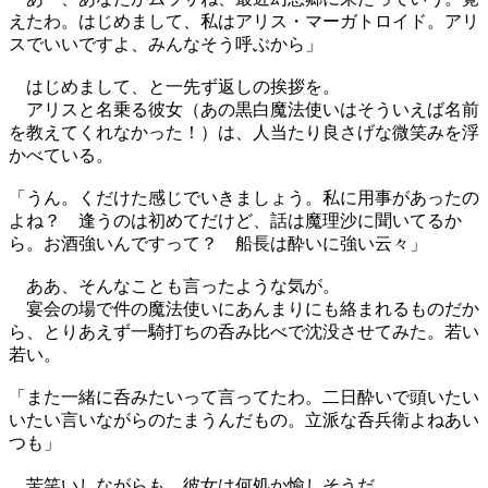
えたわ。はじめまして、私はアリス・マーガトロイド。アリ
スでいいですよ、みんなそう呼ぶから」
はじめまして、と一先ず返しの挨拶を。
アリスと名乗る彼女（あの黒白魔法使いはそういえば名前
を教えてくれなかった！）は、人当たり良さげな微笑みを浮
かべている。
「うん。くだけた感じでいきましょう。私に用事があったの
よね？ 逢うのは初めてだけど、話は魔理沙に聞いてるか
ら。お酒強いんですって？ 船長は酔いに強い云々」
ああ、そんなことも言ったような気が。
宴会の場で件の魔法使いにあんまりにも絡まれるものだか
ら、とりあえず一騎打ちの呑み比べで沈没させてみた。若い
若い。
「また一緒に呑みたいって言ってたわ。二日酔いで頭いたい
いたい言いながらのたまうんだもの。立派な呑兵衛よねあい
つも」
苦笑いしながらも、彼女は何処か愉しそうだ。