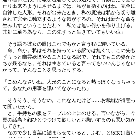
たり出来るようにさせるまでは。私が目指すのはね、完全に
自律した人形。それが出来たとき、私の魔法は私から切り離
されて完全に独立するような気がするの。それは新たな命を
生み出すということだわ？ 私では無い何かを作り上げる。
其処に至る為なら、この先ずっと生きていてもいい位」
そう語る彼女の眼はこれでもかと言う程に輝いている。
命、命か。私はそれを持っている訳では無くて、この先も
ずぅっと幽霊妖怪やることになる訳で、それでもこの姿かた
ちが残るなら。それは生きていると言ってもいいんじゃない
かって。そんなことを思ったりする。
「ごめんなさいね。人形のことになると熱っぽくなっちゃっ
て。あなたの用事を訊いてなかったわ」
そうそう、そうなの。これなんだけど……お裁縫が得意っ
て聞いたから。
と、手持ちの服をテーブルの上にのせる。言いながら、今
更の話高々釦ひとつつけて欲しいとお願いするのも悪い気が
してきた。
なので少し言葉に詰まらせていると、ふむ、と彼女は言い