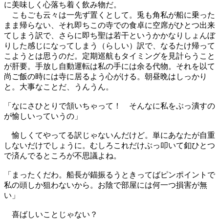
に美味しく心落ち着く飲み物だ。
こもごも云々は一先ず置くとして。兎も角私が船に乗った
まま帰らない、それ即ちこの寺での食卓に空席がひとつ出来
てしまう訳で、さらに即ち聖は若干というかかなりしょんぼ
りした感じになってしまう（らしい）訳で、なるたけ帰って
こようとは思うのだ。定期巡航もタイミングを見計らうこと
が肝要。手放し自動運転は私の手には余る代物。それを以て
尚ご飯の時には寺に居るよう心がける。朝昼晩はしっかり
と。大事なことだ、うんうん。
「なにさひとりで頷いちゃって！ そんなに私をぶっ潰すの
が愉しいっていうの」
愉しくてやってる訳じゃないんだけど。単にあなたが自重
しないだけでしょうに。むしろこれだけぶっ叩いて釦ひとつ
で済んでるところが不思議よね。
「まったくだわ。船長が錨振るうときってばピンポイントで
私の頭しか狙わないから。お陰で部屋には何一つ損害が無
い」
喜ばしいことじゃない？