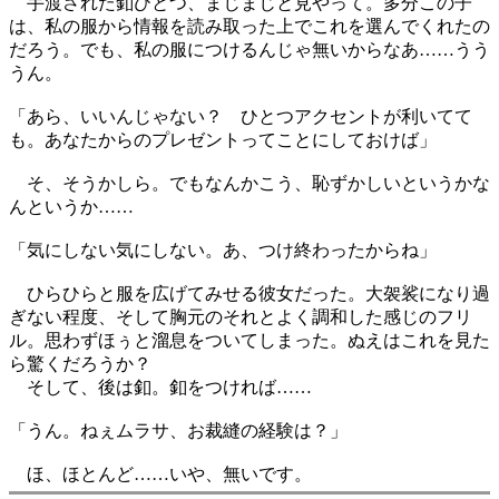
手渡された釦ひとつ、まじまじと見やって。多分この子
は、私の服から情報を読み取った上でこれを選んでくれたの
だろう。でも、私の服につけるんじゃ無いからなあ……うう
うん。
「あら、いいんじゃない？ ひとつアクセントが利いてて
も。あなたからのプレゼントってことにしておけば」
そ、そうかしら。でもなんかこう、恥ずかしいというかな
んというか……
「気にしない気にしない。あ、つけ終わったからね」
ひらひらと服を広げてみせる彼女だった。大袈裟になり過
ぎない程度、そして胸元のそれとよく調和した感じのフリ
ル。思わずほぅと溜息をついてしまった。ぬえはこれを見た
ら驚くだろうか？
そして、後は釦。釦をつければ……
「うん。ねぇムラサ、お裁縫の経験は？」
ほ、ほとんど……いや、無いです。