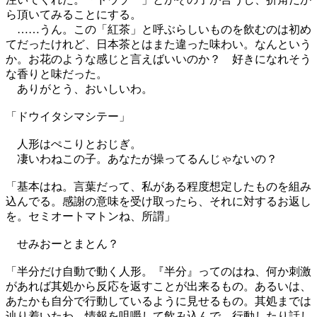
ら頂いてみることにする。
……うん。この「紅茶」と呼ぶらしいものを飲むのは初め
てだったけれど、日本茶とはまた違った味わい。なんという
か。お花のような感じと言えばいいのか？ 好きになれそう
な香りと味だった。
ありがとう、おいしいわ。
「ドウイタシマシテー」
人形はぺこりとおじぎ。
凄いわねこの子。あなたが操ってるんじゃないの？
「基本はね。言葉だって、私がある程度想定したものを組み
込んでる。感謝の意味を受け取ったら、それに対するお返し
を。セミオートマトンね、所謂」
せみおーとまとん？
「半分だけ自動で動く人形。『半分』ってのはね、何か刺激
があれば其処から反応を返すことが出来るもの。あるいは、
あたかも自分で行動しているように見せるもの。其処までは
辿り着いたわ。情報を咀嚼して飲み込んで、行動したり話し