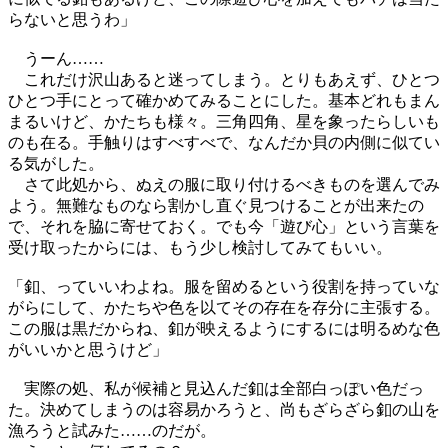
らないと思うわ」
うーん……
これだけ沢山あると迷ってしまう。とりもあえず、ひとつ
ひとつ手にとって確かめてみることにした。基本どれもまん
まるいけど、かたちも様々。三角四角、星を象ったらしいも
のも在る。手触りはすべすべで、なんだか貝の内側に似てい
る気がした。
さて此処から、ぬえの服に取り付けるべきものを選んでみ
よう。無難なものなら割かし直ぐ見つけることが出来たの
で、それを脇に寄せておく。でも今「遊び心」という言葉を
受け取ったからには、もう少し検討してみてもいい。
「釦、っていいわよね。服を留めるという役割を持っていな
がらにして、かたちや色を以てその存在を存分に主張する。
この服は黒だからね、釦が映えるようにするには明るめな色
がいいかと思うけど」
実際の処、私が候補と見込んだ釦は全部白っぽい色だっ
た。決めてしまうのは容易かろうと、尚もざらざら釦の山を
漁ろうと試みた……のだが。