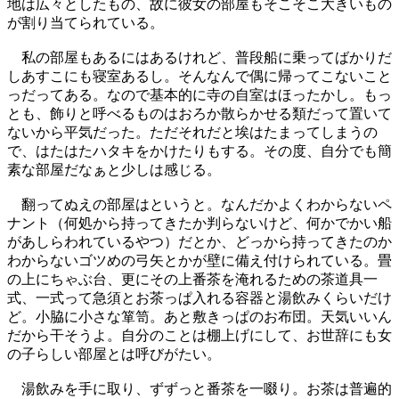
地は広々としたもの、故に彼女の部屋もそこそこ大きいもの
が割り当てられている。
私の部屋もあるにはあるけれど、普段船に乗ってばかりだ
しあすこにも寝室あるし。そんなんで偶に帰ってこないこと
っだってある。なので基本的に寺の自室はほったかし。もっ
とも、飾りと呼べるものはおろか散らかせる類だって置いて
ないから平気だった。ただそれだと埃はたまってしまうの
で、はたはたハタキをかけたりもする。その度、自分でも簡
素な部屋だなぁと少しは感じる。
翻ってぬえの部屋はというと。なんだかよくわからないペ
ナント（何処から持ってきたか判らないけど、何かでかい船
があしらわれているやつ）だとか、どっから持ってきたのか
わからないゴツめの弓矢とかが壁に備え付けられている。畳
の上にちゃぶ台、更にその上番茶を淹れるための茶道具一
式、一式って急須とお茶っぱ入れる容器と湯飲みくらいだけ
ど。小脇に小さな箪笥。あと敷きっぱのお布団。天気いいん
だから干そうよ。自分のことは棚上げにして、お世辞にも女
の子らしい部屋とは呼びがたい。
湯飲みを手に取り、ずずっと番茶を一啜り。お茶は普遍的