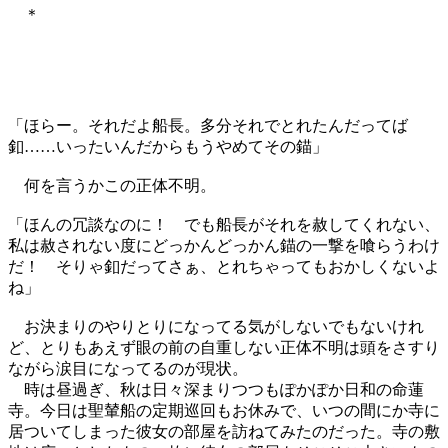
＊
「ほらー。それだよ船長。多分それでとれたんだってば
釦……いったいんだからもうやめてその錨」
何を言うかこの正体不明。
「ほんの冗談なのに！ でも船長がそれを赦してくれない、
私は赦されない度にどっかんどっかん錨の一撃を喰らうわけ
だ！ そりゃ釦だってさぁ、とれちゃってもおかしくないよ
ね」
お決まりのやりとりになってる気がしないでもないけれ
ど、とりもあえず眼の前の自重しない正体不明は頭をさすり
ながら涙目になってるのが現状。
時は昼過ぎ、秋は日々深まりつつもぽかぽか日和の命蓮
寺。今日は聖輦船の定期巡回もお休みで、いつの間にか寺に
居ついてしまった彼女の部屋を訪ねてみたのだった。寺の敷