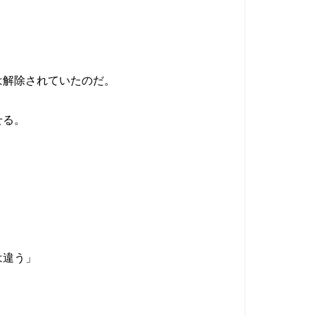
は解除されていたのだ。
せる。
。
は違う」