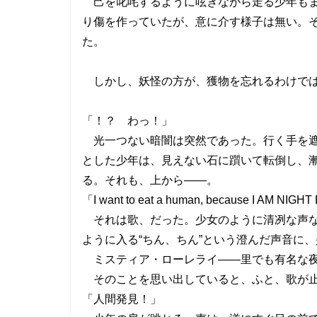
己を叱咤するように呟きながら走る少年もま
り傷を作っていたが、意に介す様子は無い。
た。
しかし、妖怪の方が、獲物を忘れるわけで
「！？ わっ！」
光一つない暗闇は突然であった。行く手を遮
とした少年は、見えない石に躓いて転倒し、
る。それも、上から――。
「I want to eat a human, because I AM NIGHT
それは歌、だった。少女のように清冽な声な
ように入る“ちん、ちん”という澄んだ声音に
ミスティア・ローレライ――里でも有名な夜
そのことを思い出していると、ふと、歌が止
「人間発見！」