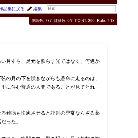
作品集に戻る
編集
閲覧数
777
評価数
0/7
POINT
260
Rate
7.13
い月すら、足元を照らす光ではなく、何処か
弦の月の下を躓きながらも懸命に走るのは、
、里に住む普通の人間であることが見てとれ
る難病も快癒させると評判の尋常ならざる薬
話だった。