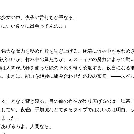
少女の声。夜雀の舌打ちが重なる。
々にいい食材に出会ってんのよ」
強大な魔力を秘めた歌を紡ぎ上げる。途端に竹林中がざわめき
術が無いが、竹林中の鳥たちが、ミスティアの魔力によって動
壊力は人間が武器を使った際のそれを軽く凌駕する。夜盲になる
る。まさに、能力を絶妙に組み合わせた必殺の布陣。――スペ
ることなく響き渡る。目の前の存在が繰り広げるのは「弾幕ご
ましてや、夜雀は手加減などできるタイプではないのは明白。
しまった。
てあげるわよ。人間なら」