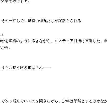
突撃を敢行する。
」
その一打ちで、嘴持つ弾丸たちが蹴散らされる。
よ」
粉を燐粉のように撒きながら、ミスティア目掛け直進した。概
だから。
りも容易く吹き飛ばされ――
で吹っ飛んでいくのを聞きながら、少年は呆然とするほかな