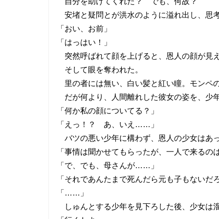
自分を助けてくれた？ でも、何故？
安堵と疑問とが洪水のように溢れ出し、思考
「おい、お前」
「はっはい！」
突然呼ばれて顔を上げると、恩人の顔が見え
そして眼を奪われた。
里の者には無い、白い髪と紅い瞳。モンペの
だが何より、人間離れした彼女の姿を、少年
「何か私の顔についてる？」
「えっ！？ あ、いえ……」
バツの悪い少年に構わず、恩人の少女はあっ
「事情は聞かせてもらったが、一人で来るの
「で、でも、母さんが……」
「それであんたまで死んだら元も子もないだ
「……」
しゅんとする少年を見下ろした後、少女は溜