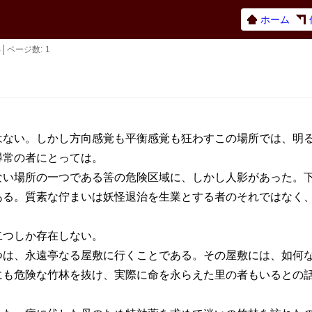
ホーム
B
ページ数
1
ない。しかし方向感覚も平衡感覚も狂わすこの場所では、明る
尋常の者にとっては。
い場所の一つである筈の危険区域に、しかし人影があった。下
ある。質素な佇まいは妖怪退治を生業とする者のそれではなく
つしか存在しない。
は、永遠亭なる屋敷に行くことである。その屋敷には、如何な
にも危険な竹林を抜け、実際に命を永らえた里の者もいるとの