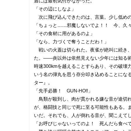
盾には最初気付かなかった。
「その辺にしなよ」
次に飛び込んできたのは、言葉。少し低めの
「ちょっと……邪魔しないでよ！！ 今、久
「その食材に用があるのよ」
「なら、力づくで奪うことだわ！」
戦いの火蓋は切られた。夜雀が絶叫に続き、
た。――炎以外は依然見えない少年には知る
時速300kmを越えることすらあり、その破
いう名の弾丸を思う存分叩き込めることにな
ター』。
「先手必勝！ GUN-HO!!」
鳥類が殺到し、肉が貫かれる嫌な音が途切れ
が、格闘技と同じで死に至る可能性もある。
いだ。それでも、人が倒れる音が、聞こえて
「お呼びじゃないってのよ！ 死んだら食べ