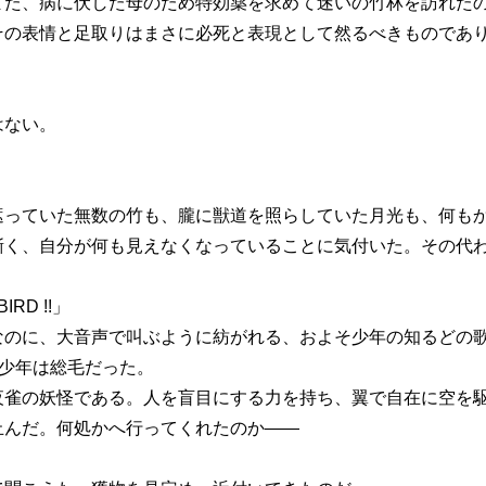
た、病に伏した母のため特効薬を求めて迷いの竹林を訪れたの
その表情と足取りはまさに必死と表現として然るべきものであ
はない。
っていた無数の竹も、朧に獣道を照らしていた月光も、何もか
漸く、自分が何も見えなくなっていることに気付いた。その代
 BIRD !!」
のに、大音声で叫ぶように紡がれる、およそ少年の知るどの歌
、少年は総毛だった。
雀の妖怪である。人を盲目にする力を持ち、翼で自在に空を駆
んだ。何処かへ行ってくれたのか――