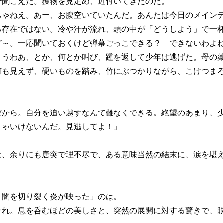
聞こえた。獲物を見定め、近付いてきたのだ。
ちゃねえ。あー、お腹空いていたんだ。あんたは今日のメイン
存在ではない。冷や汗が流れ、頭の中が「どうしよう」で一
ど～。一応聞いておくけど弾幕ごっこできる？ できないわよ
うわあ、とか、何とか叫び、踵を返して少年は逃げた。母の薬
何も見えず、硬いものを踏み、竹にぶつかりながら、こけつま
から。自分を追い越すなんて難なくできる。絶望のあまり、
きゃいけないんだ。見逃してよ！」
、余りにも唐突で理不尽で、ある意味当然の結末に、涙を堪え
闇を切り裂く炎が映った」のは。
れ。息を呑むほどの美しさと、突然の展開に対する驚きで、眼