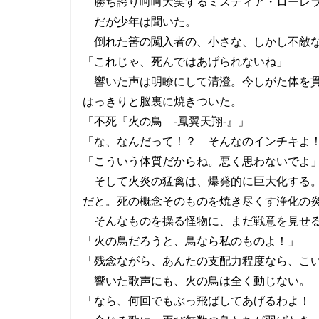
勝ち誇り呵呵大笑するミスティア・ローレ
だが少年は聞いた。
倒れた筈の闖入者の、小さな、しかし不敵な
「これじゃ、死んではあげられないね」
響いた声は明瞭にして清澄。今しがた体を貫
はっきりと脳裏に焼きついた。
「不死『火の鳥 -鳳翼天翔-』」
「な、なんだって！？ そんなのインチキよ
「こういう体質だからね。悪く思わないでよ
そして火炎の猛禽は、爆発的に巨大化する。
だと。死の概念そのものを焼き尽くす浄化の
そんなものを操る怪物に、まだ戦意を見せる
「火の鳥だろうと、鳥なら私のものよ！」
「残念ながら、あんたの支配力程度なら、こ
響いた歌声にも、火の鳥は全く動じない。
「なら、何回でもぶっ飛ばしてあげるわよ！