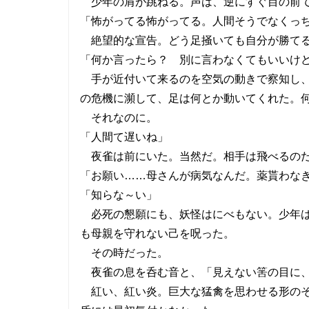
少年の肩が跳ねる。声は、逆にすぐ目の前で
「怖がってる怖がってる。人間そうでなくっ
絶望的な宣告。どう足掻いても自分が勝てる
「何か言ったら？ 別に言わなくてもいいけ
手が近付いて来るのを空気の動きで察知し、
の危機に瀕して、足は何とか動いてくれた。
それなのに。
「人間て遅いね」
夜雀は前にいた。当然だ。相手は飛べるのだ
「お願い……母さんが病気なんだ。薬貰わな
「知らな～い」
必死の懇願にも、妖怪はにべもない。少年は
も母親を守れない己を呪った。
その時だった。
夜雀の息を呑む音と、「見えない筈の目に、
紅い、紅い炎。巨大な猛禽を思わせる形のそ