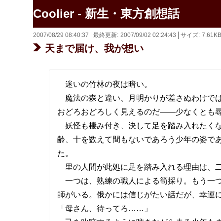
Coolier - 新生・東方創想話
2007/08/29 08:40:37
最終更新
2007/09/02 02:24:43
サイズ
7.61K
天まで届け、我が想い
迷いの竹林の夜は暗い。
魔法の森と違い、月明かりが差さぬわけでは
おどろおどろしく見えるのだ――少なくとも
妖怪も棲み付き、決して足を踏み入れたくな
齢、十を数えて間もないであろう少年の姿で
た。
里の人間が此処に足を踏み入れる理由は、二
一つは、熟練の職人による筍採り。もう一つ
師がいる。俄かには信じがたい話だが、幸運
「母さん、待ってろ……」