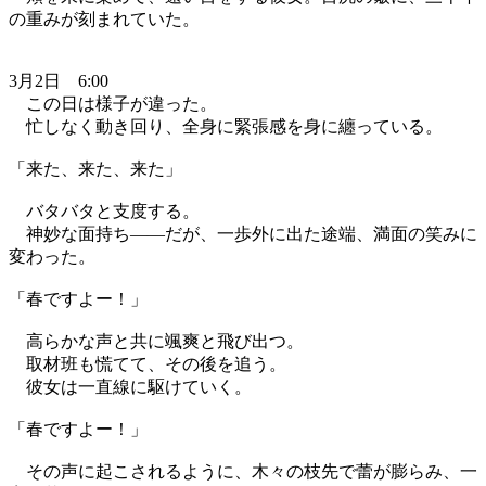
の重みが刻まれていた。
3月2日 6:00
この日は様子が違った。
忙しなく動き回り、全身に緊張感を身に纏っている。
「来た、来た、来た」
バタバタと支度する。
神妙な面持ち——だが、一歩外に出た途端、満面の笑みに
変わった。
「春ですよー！」
高らかな声と共に颯爽と飛び出つ。
取材班も慌てて、その後を追う。
彼女は一直線に駆けていく。
「春ですよー！」
その声に起こされるように、木々の枝先で蕾が膨らみ、一