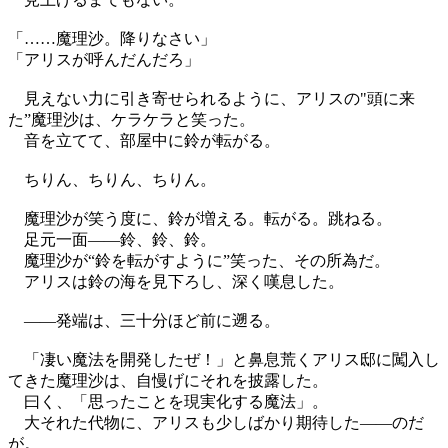
「……魔理沙。降りなさい」
「アリスが呼んだんだろ」
見えない力に引き寄せられるように、アリスの"頭に来
た”魔理沙は、ケラケラと笑った。
音を立てて、部屋中に鈴が転がる。
ちりん、ちりん、ちりん。
魔理沙が笑う度に、鈴が増える。転がる。跳ねる。
足元一面——鈴、鈴、鈴。
魔理沙が“鈴を転がすように”笑った、その所為だ。
アリスは鈴の海を見下ろし、深く嘆息した。
——発端は、三十分ほど前に遡る。
「凄い魔法を開発したぜ！」と鼻息荒くアリス邸に闖入し
てきた魔理沙は、自慢げにそれを披露した。
曰く、「思ったことを現実化する魔法」。
大それた代物に、アリスも少しばかり期待した——のだ
が。