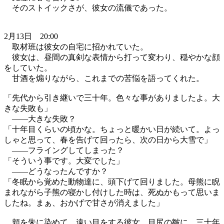
そのストイックさが、彼女の流儀であった。
2月13日 20:00
取材班は彼女の自宅に招かれていた。
彼女は、昼間の真剣な表情から打って変わり、穏やかな顔
をしていた。
甘酒を煽りながら、これまでの苦悩を語ってくれた。
「先代から引き継いで三十年。色々な事がありましたよ。大
きな失敗も」
——大きな失敗？
「十年目くらいの頃かな。ちょっと暖かい日が続いて。よっ
しゃと思って、春を告げて回ったら、次の日から大雪で」
——フライングしてしまった？
「そういう事です。大変でした」
——どうなったんですか？
「冬眠から覚めた動物達に、頭下げて回りました。母熊に睨
まれながら子熊の寝かし付けした時は、死ぬかもって思いま
したね。まぁ、おかげで甘さが消えました」
頬を朱に染めて、遠い目をする彼女。目尻の皺に、三十年