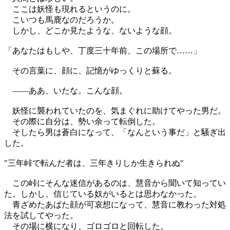
ここは妖怪も現れるというのに。
こいつも馬鹿なのだろうか。
しかし、どこか見たような、ないような顔。
「あなたはもしや、丁度三十年前、この場所で……」
その言葉に、顔に、記憶がゆっくりと蘇る。
――ああ、いたな。こんな顔。
妖怪に襲われていたのを、気まぐれに助けてやった男だ。
その際に自分は、勢い余って転倒した。
そしたら男は蒼白になって、「なんという事だ」と騒ぎ出
した。
"三年峠で転んだ者は、三年きりしか生きられぬ"
この峠にそんな迷信があるのは、慧音から聞いて知ってい
た。しかし、信じている奴がいるとは思わなかった。
青ざめたあばた顔が可哀想になって、慧音に教わった対処
法を試してやった。
その場に横になり、ゴロゴロと回転した。