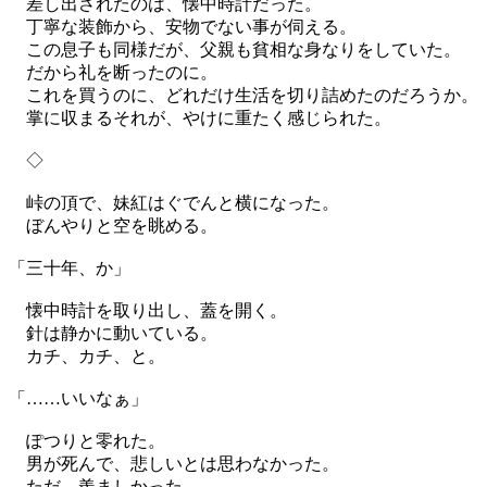
差し出されたのは、懐中時計だった。
丁寧な装飾から、安物でない事が伺える。
この息子も同様だが、父親も貧相な身なりをしていた。
だから礼を断ったのに。
これを買うのに、どれだけ生活を切り詰めたのだろうか。
掌に収まるそれが、やけに重たく感じられた。
◇
峠の頂で、妹紅はぐでんと横になった。
ぼんやりと空を眺める。
「三十年、か」
懐中時計を取り出し、蓋を開く。
針は静かに動いている。
カチ、カチ、と。
「……いいなぁ」
ぽつりと零れた。
男が死んで、悲しいとは思わなかった。
ただ、羨ましかった。