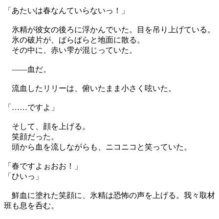
「あたいは春なんていらないっ！」
氷精が彼女の後ろに浮かんでいた。目を吊り上げている。
氷の破片が、ぱらぱらと地面に散る。
その中に、赤い雫が混じっていた。
——血だ。
流血したリリーは、俯いたまま小さく呟いた。
「……ですよ」
そして、顔を上げる。
笑顔だった。
頭から血を流しながらも、ニコニコと笑っていた。
「春ですよぉおお！」
「ひいっ」
鮮血に塗れた笑顔に、氷精は恐怖の声を上げる。我々取材
班も息を呑む。