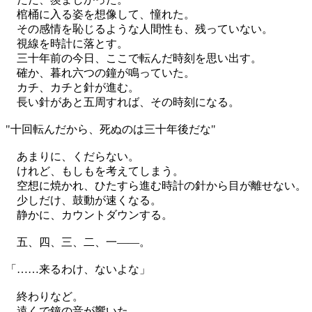
棺桶に入る姿を想像して、憧れた。
その感情を恥じるような人間性も、残っていない。
視線を時計に落とす。
三十年前の今日、ここで転んだ時刻を思い出す。
確か、暮れ六つの鐘が鳴っていた。
カチ、カチと針が進む。
長い針があと五周すれば、その時刻になる。
"十回転んだから、死ぬのは三十年後だな"
あまりに、くだらない。
けれど、もしもを考えてしまう。
空想に焼かれ、ひたすら進む時計の針から目が離せない。
少しだけ、鼓動が速くなる。
静かに、カウントダウンする。
五、四、三、二、一——。
「……来るわけ、ないよな」
終わりなど。
遠くで鐘の音が響いた。