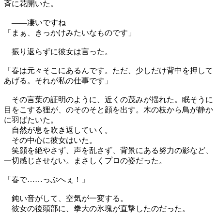
斉に花開いた。
——凄いですね
「まぁ、きっかけみたいなものです」
振り返らずに彼女は言った。
「春は元々そこにあるんです。ただ、少しだけ背中を押して
あげる。それが私の仕事です」
その言葉の証明のように、近くの茂みが揺れた。眠そうに
目をこする狸が、のそのそと顔を出す。木の枝から鳥が静か
に羽ばたいた。
自然が息を吹き返していく。
その中心に彼女はいた。
笑顔を絶やさず、声を乱さず、背景にある努力の影など、
一切感じさせない。まさしくプロの姿だった。
「春で……っぶへぇ！」
鈍い音がして、空気が一変する。
彼女の後頭部に、拳大の氷塊が直撃したのだった。