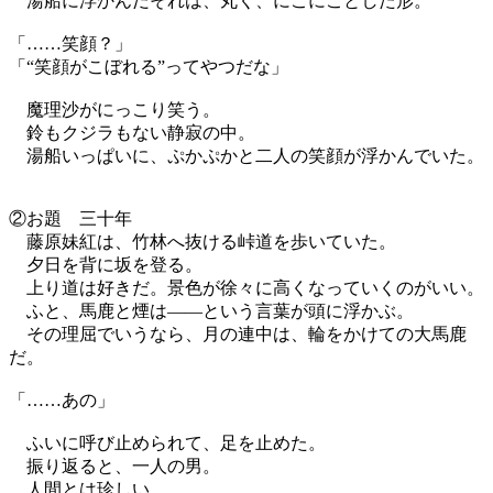
湯船に浮かんだそれは、丸く、にこにことした形。
「……笑顔？」
「“笑顔がこぼれる”ってやつだな」
魔理沙がにっこり笑う。
鈴もクジラもない静寂の中。
湯船いっぱいに、ぷかぷかと二人の笑顔が浮かんでいた。
②お題 三十年
藤原妹紅は、竹林へ抜ける峠道を歩いていた。
夕日を背に坂を登る。
上り道は好きだ。景色が徐々に高くなっていくのがいい。
ふと、馬鹿と煙は——という言葉が頭に浮かぶ。
その理屈でいうなら、月の連中は、輪をかけての大馬鹿
だ。
「……あの」
ふいに呼び止められて、足を止めた。
振り返ると、一人の男。
人間とは珍しい。