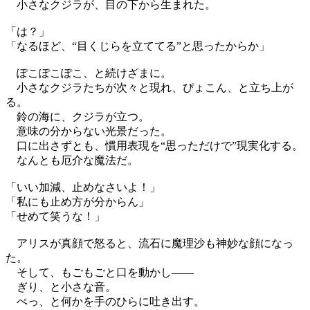
小さなクジラが、目の下から生まれた。
「は？」
「なるほど、“目くじらを立ててる”と思ったからか」
ぽこぽこぽこ、と続けざまに。
小さなクジラたちが次々と現れ、ぴょこん、と立ち上が
る。
鈴の海に、クジラが立つ。
意味の分からない光景だった。
口に出さずとも、慣用表現を“思っただけで”現実化する。
なんとも厄介な魔法だ。
「いい加減、止めなさいよ！」
「私にも止め方が分からん」
「せめて笑うな！」
アリスが真顔で怒ると、流石に魔理沙も神妙な顔になっ
た。
そして、もごもごと口を動かし——
ぎり、と小さな音。
ぺっ、と何かを手のひらに吐き出す。