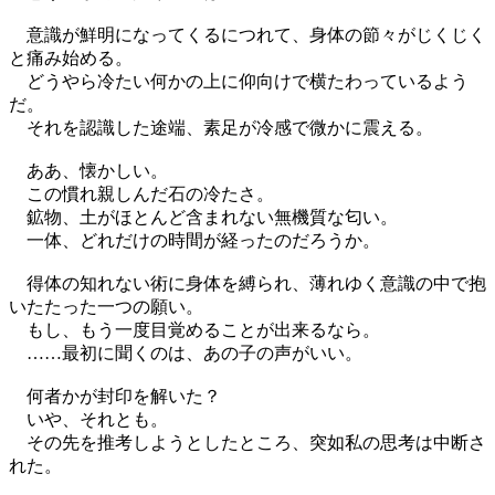
意識が鮮明になってくるにつれて、身体の節々がじくじく
と痛み始める。
どうやら冷たい何かの上に仰向けで横たわっているよう
だ。
それを認識した途端、素足が冷感で微かに震える。
ああ、懐かしい。
この慣れ親しんだ石の冷たさ。
鉱物、土がほとんど含まれない無機質な匂い。
一体、どれだけの時間が経ったのだろうか。
得体の知れない術に身体を縛られ、薄れゆく意識の中で抱
いたたった一つの願い。
もし、もう一度目覚めることが出来るなら。
……最初に聞くのは、あの子の声がいい。
何者かが封印を解いた？
いや、それとも。
その先を推考しようとしたところ、突如私の思考は中断さ
れた。