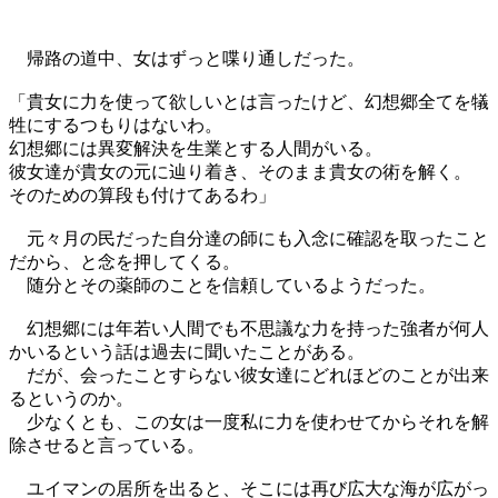
帰路の道中、女はずっと喋り通しだった。
「貴女に力を使って欲しいとは言ったけど、幻想郷全てを犠
牲にするつもりはないわ。
幻想郷には異変解決を生業とする人間がいる。
彼女達が貴女の元に辿り着き、そのまま貴女の術を解く。
そのための算段も付けてあるわ」
元々月の民だった自分達の師にも入念に確認を取ったこと
だから、と念を押してくる。
随分とその薬師のことを信頼しているようだった。
幻想郷には年若い人間でも不思議な力を持った強者が何人
かいるという話は過去に聞いたことがある。
だが、会ったことすらない彼女達にどれほどのことが出来
るというのか。
少なくとも、この女は一度私に力を使わせてからそれを解
除させると言っている。
ユイマンの居所を出ると、そこには再び広大な海が広がっ