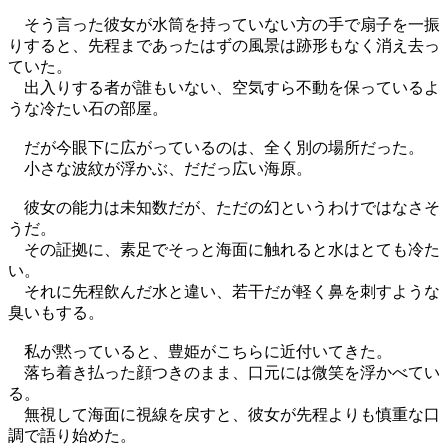
そう言った彼女が水筒を持っていない方の手で扇子を一振
りすると、先程まであったはずの風景は跡形もなく消え去っ
ていた。
出入りする者が誰もいない、空気すら不動を保っているよ
うな冷たい石の部屋。
だが今眼下に広がっているのは、全く別の場所だった。
小さな波紋が浮かぶ、だだっ広い海原。
彼女の能力は未知数だが、ただの幻というわけではなさそ
うだ。
その証拠に、素足でそっと海面に触れると水はとても冷た
い。
それに先程飲んだ水と違い、若干だが軽く鼻を刺すような
臭いもする。
私が黙っていると、豊姫がこちらに近付いてきた。
落ち着き払った顔つきのまま、口元には微笑を浮かべてい
る。
無視して海面に視線を戻すと、彼女が先程よりも慎重な口
調で語り始めた。