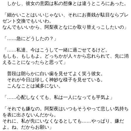
しかし、彼女の意図は私の想像とは違うところにあった。
「細かいことはいいじゃない、それにお賽銭が駄目ならプレ
ゼント交換でもいいわ。
なんでもいいから、阿梨夜となにか取り替えっこしたいの」
「……急にどうしたの？」
「……私達、今はこうして一緒に過ごせてるけど。
もしも、もしもよ。どっちかが人々から忘れられて、先に消
えることになったらと思って」
普段は朗らかに白い歯を見せてよく笑う彼女。
それが今日は珍しく神妙な様子を見せている。
こんなことは滅多にない。
「……心配しなくても、私は一人になっても平気よ」
「それでも嫌なの。阿梨夜はいつもそうやって悲しい気持ち
を表に出さないんだから。
それに、私が先にいなくなるとしても……やっぱり、嫌だ
よ。ね、だからお願い」