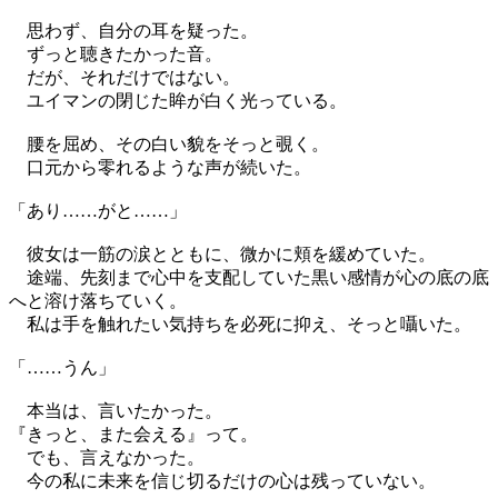
思わず、自分の耳を疑った。
ずっと聴きたかった音。
だが、それだけではない。
ユイマンの閉じた眸が白く光っている。
腰を屈め、その白い貌をそっと覗く。
口元から零れるような声が続いた。
「あり……がと……」
彼女は一筋の涙とともに、微かに頬を緩めていた。
途端、先刻まで心中を支配していた黒い感情が心の底の底
へと溶け落ちていく。
私は手を触れたい気持ちを必死に抑え、そっと囁いた。
「……うん」
本当は、言いたかった。
『きっと、また会える』って。
でも、言えなかった。
今の私に未来を信じ切るだけの心は残っていない。