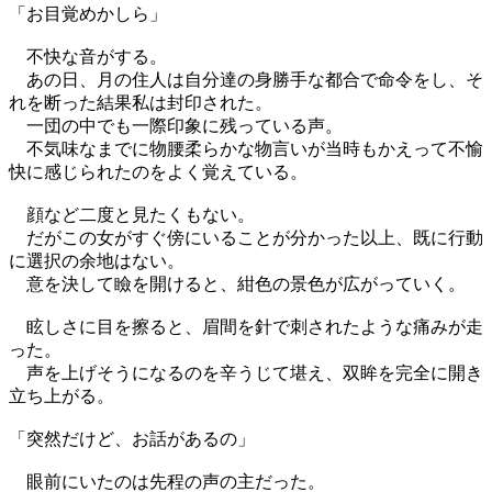
「お目覚めかしら」
不快な音がする。
あの日、月の住人は自分達の身勝手な都合で命令をし、そ
れを断った結果私は封印された。
一団の中でも一際印象に残っている声。
不気味なまでに物腰柔らかな物言いが当時もかえって不愉
快に感じられたのをよく覚えている。
顔など二度と見たくもない。
だがこの女がすぐ傍にいることが分かった以上、既に行動
に選択の余地はない。
意を決して瞼を開けると、紺色の景色が広がっていく。
眩しさに目を擦ると、眉間を針で刺されたような痛みが走
った。
声を上げそうになるのを辛うじて堪え、双眸を完全に開き
立ち上がる。
「突然だけど、お話があるの」
眼前にいたのは先程の声の主だった。