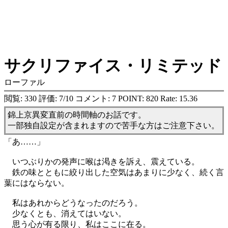
サクリファイス・リミテッド
ローファル
閲覧: 330 評価: 7/10 コメント: 7 POINT: 820 Rate: 15.36
錦上京異変直前の時間軸のお話です。
一部独自設定が含まれますので苦手な方はご注意下さい。
「あ……」
いつぶりかの発声に喉は渇きを訴え、震えている。
鉄の味とともに絞り出した空気はあまりに少なく、続く言
葉にはならない。
私はあれからどうなったのだろう。
少なくとも、消えてはいない。
思う心が有る限り、私はここに在る。