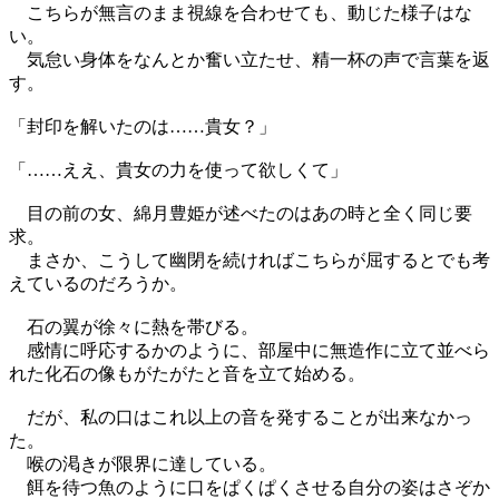
こちらが無言のまま視線を合わせても、動じた様子はな
い。
気怠い身体をなんとか奮い立たせ、精一杯の声で言葉を返
す。
「封印を解いたのは……貴女？」
「……ええ、貴女の力を使って欲しくて」
目の前の女、綿月豊姫が述べたのはあの時と全く同じ要
求。
まさか、こうして幽閉を続ければこちらが屈するとでも考
えているのだろうか。
石の翼が徐々に熱を帯びる。
感情に呼応するかのように、部屋中に無造作に立て並べら
れた化石の像もがたがたと音を立て始める。
だが、私の口はこれ以上の音を発することが出来なかっ
た。
喉の渇きが限界に達している。
餌を待つ魚のように口をぱくぱくさせる自分の姿はさぞか