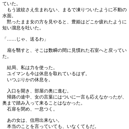
ていた。
もう波紋さえ生まれない、まるで凍りついたように不動の
水面。
黙ったまま女の方を見やると、豊姫はどこか疲れたように
短い溜息を吐いた。
「……じゃ、送るわ」
扇を翳すと、そこは数瞬の間に見慣れた石室へと戻ってい
た。
結局、私は力を使った。
ユイマンも今は休息を取れているはず。
いつぶりかの休息を。
入口を開き、部屋の奥に進む。
帰路の途中、女の言葉にはついに一言も応えなかったが、
奥まで踏み入って来ることはなかった。
石扉を閉め、一息つく。
あの女は、信用出来ない。
本当のことを言っていても、いなくてもだ。