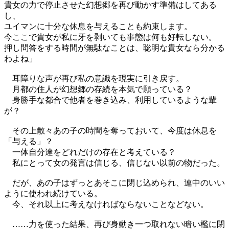
貴女の力で停止させた幻想郷を再び動かす準備はしてある
し、
ユイマンに十分な休息を与えることも約束します。
今ここで貴女が私に牙を剥いても事態は何も好転しない。
押し問答をする時間が無駄なことは、聡明な貴女なら分かる
わよね」
耳障りな声が再び私の意識を現実に引き戻す。
月都の住人が幻想郷の存続を本気で願っている？
身勝手な都合で他者を巻き込み、利用しているような輩
が？
その上散々あの子の時間を奪っておいて、今度は休息を
「与える」？
一体自分達をどれだけの存在と考えている？
私にとって女の発言は信じる、信じない以前の物だった。
だが、あの子はずっとあそこに閉じ込められ、連中のいい
ように使われ続けている。
今、それ以上に考えなければならないことなどない。
……力を使った結果、再び身動き一つ取れない暗い檻に閉