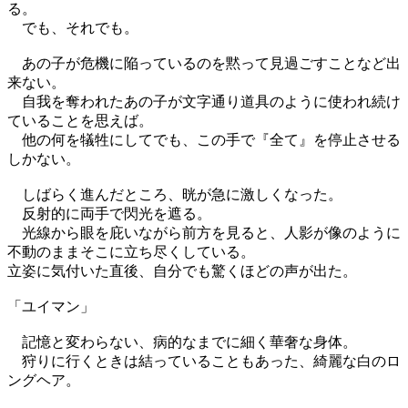
る。
でも、それでも。
あの子が危機に陥っているのを黙って見過ごすことなど出
来ない。
自我を奪われたあの子が文字通り道具のように使われ続け
ていることを思えば。
他の何を犠牲にしてでも、この手で『全て』を停止させる
しかない。
しばらく進んだところ、晄が急に激しくなった。
反射的に両手で閃光を遮る。
光線から眼を庇いながら前方を見ると、人影が像のように
不動のままそこに立ち尽くしている。
立姿に気付いた直後、自分でも驚くほどの声が出た。
「ユイマン」
記憶と変わらない、病的なまでに細く華奢な身体。
狩りに行くときは結っていることもあった、綺麗な白のロ
ングヘア。