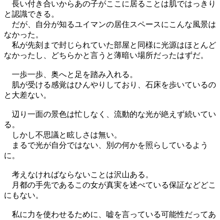
長い付き合いからあの子がここに居ることは肌ではっきり
と認識できる。
だが、自分が知るユイマンの居住スペースにこんな風景は
なかった。
私が先刻まで封じられていた部屋と同様に光源はほとんど
なかったし、どちらかと言うと薄暗い場所だったはずだ。
一歩一歩、奥へと足を踏み入れる。
肌が受ける感覚はひんやりしており、石床を歩いているの
と大差ない。
辺り一面の景色は忙しなく、流動的な光が絶えず続いてい
る。
しかし不思議と眩しさは無い。
まるで光が自分ではない、別の何かを照らしているよう
に。
考えなければならないことは沢山ある。
月都の手先であるこの女が真実を述べている保証などどこ
にもない。
私に力を使わせるために、嘘を言っている可能性だってあ