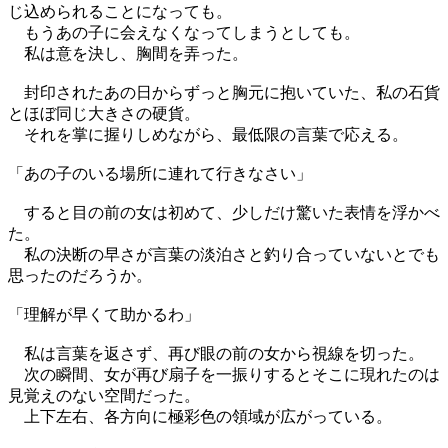
じ込められることになっても。
もうあの子に会えなくなってしまうとしても。
私は意を決し、胸間を弄った。
封印されたあの日からずっと胸元に抱いていた、私の石貨
とほぼ同じ大きさの硬貨。
それを掌に握りしめながら、最低限の言葉で応える。
「あの子のいる場所に連れて行きなさい」
すると目の前の女は初めて、少しだけ驚いた表情を浮かべ
た。
私の決断の早さが言葉の淡泊さと釣り合っていないとでも
思ったのだろうか。
「理解が早くて助かるわ」
私は言葉を返さず、再び眼の前の女から視線を切った。
次の瞬間、女が再び扇子を一振りするとそこに現れたのは
見覚えのない空間だった。
上下左右、各方向に極彩色の領域が広がっている。