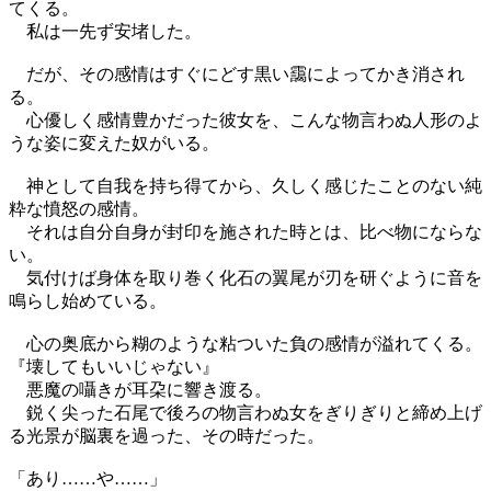
てくる。
私は一先ず安堵した。
だが、その感情はすぐにどす黒い靄によってかき消され
る。
心優しく感情豊かだった彼女を、こんな物言わぬ人形のよ
うな姿に変えた奴がいる。
神として自我を持ち得てから、久しく感じたことのない純
粋な憤怒の感情。
それは自分自身が封印を施された時とは、比べ物にならな
い。
気付けば身体を取り巻く化石の翼尾が刃を研ぐように音を
鳴らし始めている。
心の奥底から糊のような粘ついた負の感情が溢れてくる。
『壊してもいいじゃない』
悪魔の囁きが耳朶に響き渡る。
鋭く尖った石尾で後ろの物言わぬ女をぎりぎりと締め上げ
る光景が脳裏を過った、その時だった。
「あり……や……」