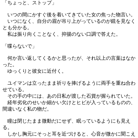
「ちょっと、ストップ」
いつの間にかすぐ後を着いてきていた女の焦った物言い。
いつになく、自分の眉が吊り上がっているのが鏡を見なく
とも分かる。
私は振り向くことなく、抑揚のない口調で答えた。
「喋らないで」
何か言い返してくるかと思ったが、それ以上の言葉はなか
った。
ゆっくりと彼女に近付く。
ユイマンは立ったまま祈りを捧げるように両手を重ね合わ
せている。
その手の中には、あの日私が渡した石貨が握られていた。
経年劣化のせいか細かい欠けとヒビが入っているものの、
間違いなく私の物だ。
瞳は閉じたまま微動だにせず、眠っているようにも見え
る。
しかし胸元にそっと耳を近づけると、心音が微かに聞こえ