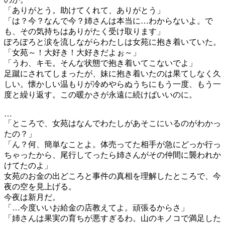
「ありがとう。助けてくれて、ありがとう」
「は？今？なんで今？姉さんは本当に…わからないよ。で
も、その気持ちはありがたく受け取ります」
ぽろぽろと涙を流しながらわたしは女苑に抱き着いていた。
「女苑～！大好き！大好きだよぉ～」
「うわ、キモ。そんな状態で抱き着いてこないでよ」
足蹴にされてしまったが、妹に抱き着いたのは果てしなく久
しい。懐かしい温もりが冷めやらぬうちにもう一度、もう一
度と繰り返す。この暖かさが永遠に続けばいいのに。
…
「ところで、女苑はなんでわたしがあそこにいるのがわかっ
たの？」
「ん？何、簡単なことよ。体売ってた相手が急にどっか行っ
ちゃったから、尾行してったら姉さんがその仲間に襲われか
けてたのよ」
女苑のお金の出どころと事件の真相を理解したところで、今
夜の空を見上げる。
今夜は新月だ。
「…今度いいお給金の店教えてよ。頑張るからさ」
「姉さんは果実の育ちが悪すぎるわ。山のキノコで満足した