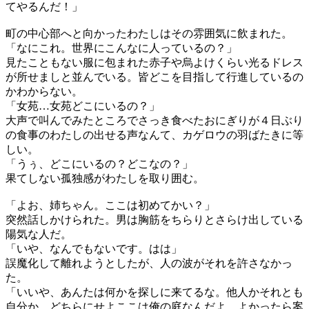
てやるんだ！」
町の中心部へと向かったわたしはその雰囲気に飲まれた。
「なにこれ。世界にこんなに人っているの？」
見たこともない服に包まれた赤子や烏よけくらい光るドレス
が所せましと並んでいる。皆どこを目指して行進しているの
かわからない。
「女苑…女苑どこにいるの？」
大声で叫んでみたところでさっき食べたおにぎりが４日ぶり
の食事のわたしの出せる声なんて、カゲロウの羽ばたきに等
しい。
「うぅ、どこにいるの？どこなの？」
果てしない孤独感がわたしを取り囲む。
「よお、姉ちゃん。ここは初めてかい？」
突然話しかけられた。男は胸筋をちらりとさらけ出している
陽気な人だ。
「いや、なんでもないです。はは」
誤魔化して離れようとしたが、人の波がそれを許さなかっ
た。
「いいや、あんたは何かを探しに来てるな。他人かそれとも
自分か。どちらにせよここは俺の庭なんだよ。よかったら案