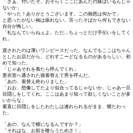
「さぁ、付いたぞ。おそらくここにあんたの妹はいるんじゃ
ないか」
「やった！ありがとうございます。この御恩は何かで」
と思ったがない袖は振れない。言ったそばから何もできない
自分が悔しい。
「礼なんていらねぇよ。ただ…ちょっとだけ手伝いをしてく
れ」
渡されたのは薄いワンピースだった。なんでもここはちゃん
としたお店だから、どれすこーどなるものがあるらしい。初
めて知った。
「じゃあそれを着たら呼んでくれ」
更衣室へ通された後着替えて男を呼んだ。
「あの、着替え終わりました」
「おお、想像してたより似合ってるじゃないか。じゃあ一旦
目隠しをしてくれ。ここはあまり知って欲しくないことが多
いからな」
素直に目隠しをしたわたしは連れられるがまま、横たわっ
た。
「あの、なんで横になるんですか？」
「それはな、お前を喰らうためさ！」