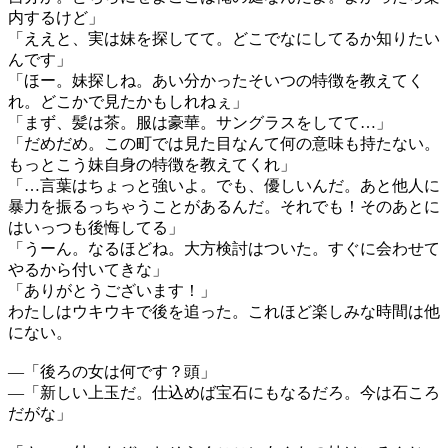
内するけど」
「ええと、実は妹を探してて。どこでなにしてるか知りたい
んです」
「ほー。妹探しね。あい分かったそいつの特徴を教えてく
れ。どこかで見たかもしれねぇ」
「まず、髪は茶。服は豪華。サングラスをしてて…」
「だめだめ。この町では見た目なんて何の意味も持たない。
もっとこう妹自身の特徴を教えてくれ」
「…言葉はちょっと強いよ。でも、優しいんだ。あと他人に
暴力を振るっちゃうことがあるんだ。それでも！そのあとに
はいっつも後悔してる」
「うーん。なるほどね。大方検討はついた。すぐに会わせて
やるから付いてきな」
「ありがとうございます！」
わたしはウキウキで後を追った。これほど楽しみな時間は他
にない。
―「後ろの女は何です？頭」
―「新しい上玉だ。仕込めば宝石にもなるだろ。今は石ころ
だがな」