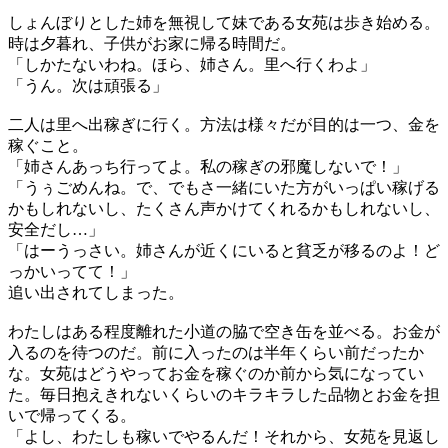
しょんぼりとした姉を無視して妹である女苑は歩き始める。
時は夕暮れ、子供がお家に帰る時間だ。
「しかたないわね。ほら、姉さん。里へ行くわよ」
「うん。次は頑張る」
二人は里へ出稼ぎに行く。方法は様々だが目的は一つ、金を
稼ぐこと。
「姉さんあっち行ってよ。私の稼ぎの邪魔しないで！」
「うぅごめんね。で、でもさ一緒にいた方がいっぱい稼げる
かもしれないし、たくさん声かけてくれるかもしれないし、
安全だし…」
「はーうっさい。姉さんが近くにいると貧乏が移るのよ！ど
っかいってて！」
追い出されてしまった。
わたしはある程度離れた小道の脇で空き缶を並べる。お金が
入るのを待つのだ。前に入ったのは半年くらい前だったか
な。女苑はどうやってお金を稼ぐのか前から気になってい
た。毎日抱えきれないくらいのキラキラした品物とお金を担
いで帰ってくる。
「よし、わたしも稼いでやるんだ！それから、女苑を見返し