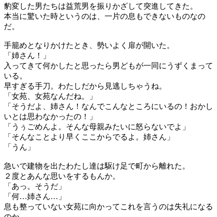
豹変した男たちは益荒男を振りかざして突進してきた。
本当に驚いた時というのは、一片の息もできないものなの
だ。
手籠めとなりかけたとき、勢いよく扉が開いた。
「姉さん！」
入ってきて何かしたと思ったら男どもが一同にうずくまって
いる。
早すぎる手刀。わたしだから見逃しちゃうね。
「女苑、女苑なんだね。」
「そうだよ、姉さん！なんでこんなところにいるの！おかし
いとは思わなかったの！」
「うぅごめんよ。そんな母親みたいに怒らないでよ」
「そんなことより早くここからでるよ。姉さん」
「うん」
急いで建物を出たわたし達は駆け足で町から離れた。
２度とあんな思いをするもんか。
「あっ。そうだ」
「何…姉さん…」
息も整っていない女苑に向かってこれを言うのは失礼になる
のか。