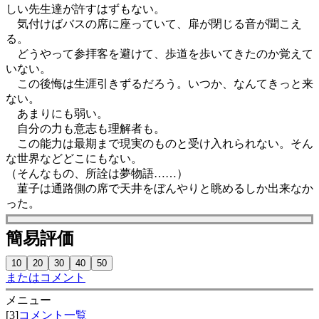
しい先生達が許すはずもない。
気付けばバスの席に座っていて、扉が閉じる音が聞こえ
る。
どうやって参拝客を避けて、歩道を歩いてきたのか覚えて
いない。
この後悔は生涯引きずるだろう。いつか、なんてきっと来
ない。
あまりにも弱い。
自分の力も意志も理解者も。
この能力は最期まで現実のものと受け入れられない。そん
な世界などどこにもない。
（そんなもの、所詮は夢物語……）
菫子は通路側の席で天井をぼんやりと眺めるしか出来なか
った。
簡易評価
またはコメント
メニュー
[3]
コメント一覧