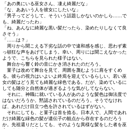
「あの奥にいる巫女さん、凄え綺麗だな」
「な、ああいう人を彼女にしたいな」
「男子ってどうして、そういう話題しかないのかしら……で
も、綺麗だったわ」
「ね、あんなに綺麗な黒い髪だったら、染めたりしなくて良
さそう」
「……は？」
周りから聞こえる下劣な話の中で違和感を感じ、思わず素
っ頓狂な声をあげてしまう。幸い、周りには聞こえなかった
ようで、こちらを見られた様子はない。
舞台から響く鈴の音にかき消されたのだろう。
菫子は改めて舞台を見て、周囲を蔑むように肩をすくめ
る。彼らの視力はいよいよ終焉を迎えているらしい。若い巫
女の髪はどう見ても綺麗な緑色である。だが、染めているに
しても随分と自然体が過ぎるような気がしてならない。
それに、神職に就いている人があのような髪色は御法度で
はないだろうか。黙認されているのだろう。そうでなけれ
ば、あれだけ目立つ色を許されているはずがない。
それにしても、と菫子は首を捻る。日本人で、人間であれ
だけ綺麗な緑色の髪が遺伝子の観点から存在するのだろう
か。先祖還りだとしても、そのような異様な髪をした者を巫