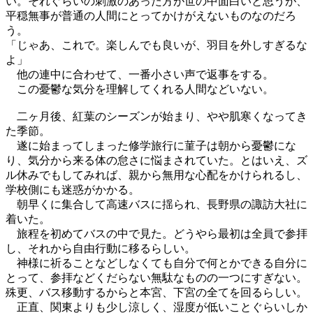
い。それぐらいの刺激のあった方が世の中面白いと思うが、
平穏無事が普通の人間にとってかけがえないものなのだろ
う。
「じゃあ、これで。楽しんでも良いが、羽目を外しすぎるな
よ」
他の連中に合わせて、一番小さい声で返事をする。
この憂鬱な気分を理解してくれる人間などいない。
二ヶ月後、紅葉のシーズンが始まり、やや肌寒くなってき
た季節。
遂に始まってしまった修学旅行に菫子は朝から憂鬱にな
り、気分から来る体の怠さに悩まされていた。とはいえ、ズ
ル休みでもしてみれば、親から無用な心配をかけられるし、
学校側にも迷惑がかかる。
朝早くに集合して高速バスに揺られ、長野県の諏訪大社に
着いた。
旅程を初めてバスの中で見た。どうやら最初は全員で参拝
し、それから自由行動に移るらしい。
神様に祈ることなどしなくても自分で何とかできる自分に
とって、参拝などくだらない無駄なものの一つにすぎない。
殊更、バス移動するからと本宮、下宮の全てを回るらしい。
正直、関東よりも少し涼しく、湿度が低いことぐらいしか