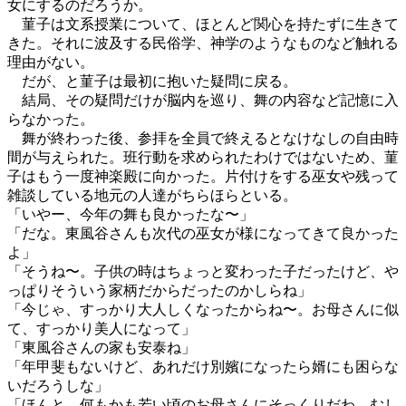
女にするのだろうか。
菫子は文系授業について、ほとんど関心を持たずに生きて
きた。それに波及する民俗学、神学のようなものなど触れる
理由がない。
だが、と菫子は最初に抱いた疑問に戻る。
結局、その疑問だけが脳内を巡り、舞の内容など記憶に入
らなかった。
舞が終わった後、参拝を全員で終えるとなけなしの自由時
間が与えられた。班行動を求められたわけではないため、菫
子はもう一度神楽殿に向かった。片付けをする巫女や残って
雑談している地元の人達がちらほらといる。
「いやー、今年の舞も良かったな〜」
「だな。東風谷さんも次代の巫女が様になってきて良かった
よ」
「そうね〜。子供の時はちょっと変わった子だったけど、や
っぱりそういう家柄だからだったのかしらね」
「今じゃ、すっかり大人しくなったからね〜。お母さんに似
て、すっかり美人になって」
「東風谷さんの家も安泰ね」
「年甲斐もないけど、あれだけ別嬪になったら婿にも困らな
いだろうしな」
「ほんと、何もかも若い頃のお母さんにそっくりだわ。むし