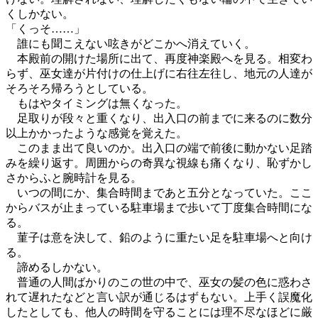
くしかない。
「くっそ……」
誰にも聞こえない呟きがどこかへ消えていく。
本殿前の開けた場所に出て、再度神楽殿へを見る。相変わ
らず、巫女達が片付けの仕上げに右往左往し、地元の人達が
そろそろ帰ろうとしている。
もはやタイミングは無くなった。
足取りが段々と重くなり、出入口の前までに来るのに数分
以上かかったような感覚を覚えた。
このまま出て良いのか。出入口の端で前後に動かない足踏
みを繰り返す。周囲からの奇異な視線も痛くなり、恥ずかし
さからふと腕時計を見る。
いつの間にか、集合時間まであと五分となっていた。ここ
からバスが止まっている駐車場まで歩いて丁度集合時間にな
る。
菫子は意を決して、鉛のように重たい足を駐車場へと向け
る。
諦めるしかない。
普通の人間ばかりのこの世の中で、巫女の髪の色に惑わさ
れて遅れたなどと言い訳が通じるはずもない。上手く誤魔化
したとしても、他人の時間を守ることには理不尽なほどに厳