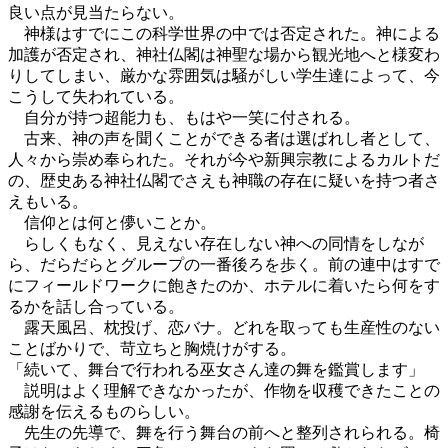
良い点が見当たらない。
神様はすでにこの科学世界の中では否定された。神による
加護が否定され、神社仏閣は神聖な場から観光地へと様変わ
りしてしまい、厳かな雰囲気は騒がしい学生達によって、今
こうして失われている。
自分が持つ超能力も、もはや一笑に付される。
古来、神の声を聞くことができる者は選ばれし者として、
人々から崇め奉られた。それが今や新興宗教によるカルトだ
の、歴史ある神社仏閣でさえも神職の存在に疑いを持つ者さ
えもいる。
信仰とは何と儚いことか。
らしくもなく、見えない存在しない神への同情をしなが
ら、だらだらとグループの一番後ろを歩く。前の連中はすで
にフィールドワークに飽きたのか、ホテルに着いたら何をす
るかを話し合っている。
露天風呂、枕投げ、恋バナ。どれを取っても生産性のない
ことばかりで、苛立ちと胸焼けがする。
「続いて、舞台で行われる巫女さん達の舞を鑑賞します」
説明はよく理解できなかったが、作物を収穫できたことの
感謝を伝えるものらしい。
先生の先導で、舞を行う舞台の前へと整列されられる。椅