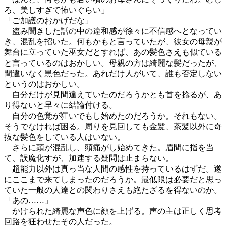
ろ、美しすぎて怖いぐらい」
「ご加護のおかげだな」
盗み聞きした話の中の違和感が徐々に不信感へとなってい
き、混乱を招いた。何もかもと言っていたが、彼女の母親が
舞台に立っていた巫女だとすれば、あの髪色さえも似ている
と言っているのはおかしい。母親の方は綺麗な髪だったが、
間違いなく黒色だった。あれだけ人がいて、誰も否定しない
というのはおかしい。
自分だけが見間違えていたのだろうかとも首を捻るが、あ
り得ないと早々に結論付ける。
自分の色覚が狂いでもし始めたのだろうか。それもない。
そうでなければ困る。周りを見回しても金髪、茶髪以外に奇
抜な髪色をしている人はいない。
さらに頭が混乱し、頭痛がし始めてきた。眉間に指を当
て、誤魔化すが、加速する疑問は止まらない。
超能力以外は真っ当な人間の感性を持っているはずだ。遂
にここまで来てしまったのだろうか。最低限は必要だと思っ
ていた一般の人達との関わりさえも絶たざるを得ないのか。
「あの……」
かけられた綺麗な声色に顔を上げる。声の主は正しく思考
回路を狂わせたその人だった。