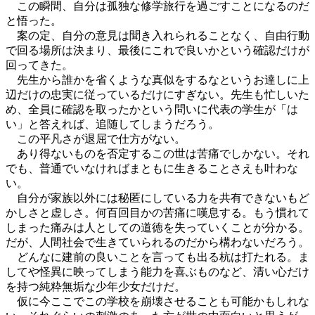
この瞬間、自分は孤独な修学旅行を過ごすことになるのだ
と悟った。
案の定、自分の意見は聞き入れられることなく、自由行動
で回る場所は決まり、最後にこれで良いかという確認だけが
回ってきた。
先生から誰かを省くような真似をするなというお達しに上
辺だけの忠実に従っているだけにすぎない。先生も忙しいた
め、全員に確認を取ったかという問いに代表の学生が「は
い」と答えれば、追随してしまうだろう。
この平凡さが退屈で仕方がない。
あり得ないものを否定するこの世は苦痛でしかない。それ
でも、普通でいなければまともに生きることさえも叶わな
い。
自分が家族以外には秘匿にしている力を共有できないもど
かしさと虚しさ。何百回目かの苦痛に嘆息する。もう慣れて
しまった痛みは人としての道徳を失っていくことが分かる。
だが、人間社会で生きていられるのだから構わないだろう。
どんなに建前の良いことを言っても出る杭は打たれる。ま
してや怪異に映ってしまう能力を喜ぶものなど、清い心だけ
を持つ純粋無垢な少年少女だけだ。
仮に今ここでこの学校を崩壊させることも可能かもしれな