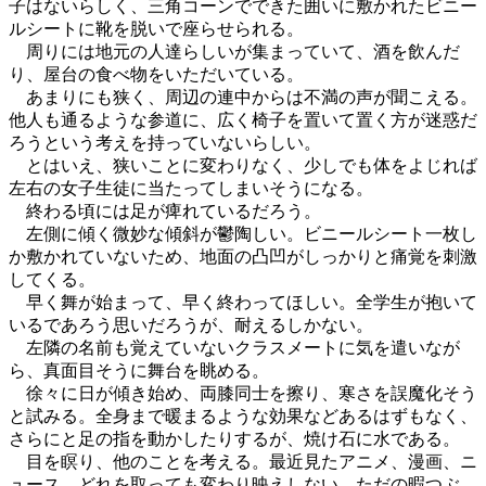
子はないらしく、三角コーンでできた囲いに敷かれたビニー
ルシートに靴を脱いで座らせられる。
周りには地元の人達らしいが集まっていて、酒を飲んだ
り、屋台の食べ物をいただいている。
あまりにも狭く、周辺の連中からは不満の声が聞こえる。
他人も通るような参道に、広く椅子を置いて置く方が迷惑だ
ろうという考えを持っていないらしい。
とはいえ、狭いことに変わりなく、少しでも体をよじれば
左右の女子生徒に当たってしまいそうになる。
終わる頃には足が痺れているだろう。
左側に傾く微妙な傾斜が鬱陶しい。ビニールシート一枚し
か敷かれていないため、地面の凸凹がしっかりと痛覚を刺激
してくる。
早く舞が始まって、早く終わってほしい。全学生が抱いて
いるであろう思いだろうが、耐えるしかない。
左隣の名前も覚えていないクラスメートに気を遣いなが
ら、真面目そうに舞台を眺める。
徐々に日が傾き始め、両膝同士を擦り、寒さを誤魔化そう
と試みる。全身まで暖まるような効果などあるはずもなく、
さらにと足の指を動かしたりするが、焼け石に水である。
目を瞑り、他のことを考える。最近見たアニメ、漫画、ニ
ュース。どれを取っても変わり映えしない、ただの暇つぶ