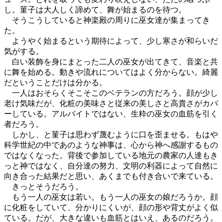
し。菫子は大人しく諦めて、舞が始まるのを待つ。
そうこうしていると神楽殿の周りに巫女達が集まってき
た。
ようやく始まるという期待によって、少し寒さが和らいだ
気がする。
白い装飾を身にまとった二人の巫女が出てきて、音楽と共
に舞を始める。動きや流れについてはよく分からない。綺麗
だということだけは分かる。
一人はおそらくそこそこのベテランの方だろう。顔が少し
老け気味だが、化粧の美味さと従来の美しさと高貴さがカバ
ーしている。アルバイトではない、生粋の巫女の血筋を引く
者だろう。
しかし、と菫子は思わず蔑むように口を歪ませる。もはや
科学世紀の中であのような神事は、心から神へ感謝するもの
ではなくなった。背後で参加している地元の農家の人達もき
っと神ではなく、自分達の努力、文明の利器によって自然に
向き合った結果だと思い、あくまでも付き合いで来ている。
きっとそうだろう。
もう一人の巫女は若い。もう一人の巫女の娘だろうか。顔
に化粧をしていて、分かりにくいが、顔の形や背丈がよく似
ている。だが、大きな違いも血筋とはいえ、あるのだろう。