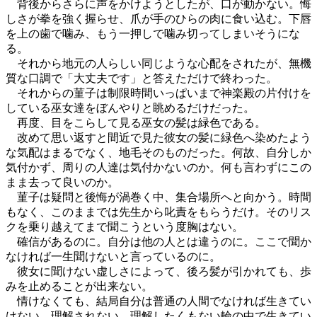
背後からさらに声をかけようとしたが、口が動かない。悔
しさが拳を強く握らせ、爪が手のひらの肉に食い込む。下唇
を上の歯で噛み、もう一押しで噛み切ってしまいそうにな
る。
それから地元の人らしい同じような心配をされたが、無機
質な口調で「大丈夫です」と答えただけで終わった。
それからの菫子は制限時間いっぱいまで神楽殿の片付けを
している巫女達をぼんやりと眺めるだけだった。
再度、目をこらして見る巫女の髪は緑色である。
改めて思い返すと間近で見た彼女の髪に緑色へ染めたよう
な気配はまるでなく、地毛そのものだった。何故、自分しか
気付かず、周りの人達は気付かないのか。何も言わずにこの
まま去って良いのか。
菫子は疑問と後悔が渦巻く中、集合場所へと向かう。時間
もなく、このままでは先生から叱責をもらうだけ。そのリス
クを乗り越えてまで聞こうという度胸はない。
確信があるのに。自分は他の人とは違うのに。ここで聞か
なければ一生聞けないと言っているのに。
彼女に聞けない虚しさによって、後ろ髪が引かれても、歩
みを止めることが出来ない。
情けなくても、結局自分は普通の人間でなければ生きてい
けない。理解されない、理解したくもない輪の中で生きてい