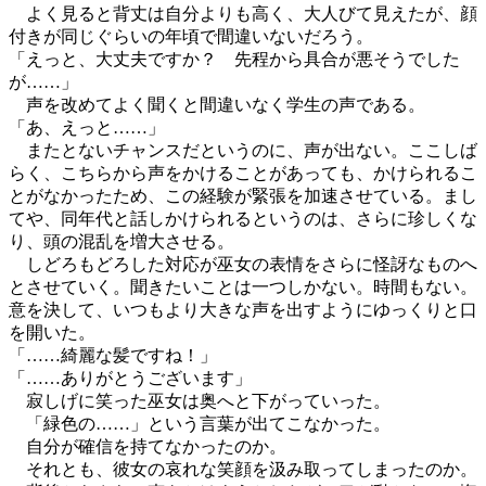
よく見ると背丈は自分よりも高く、大人びて見えたが、顔
付きが同じぐらいの年頃で間違いないだろう。
「えっと、大丈夫ですか？ 先程から具合が悪そうでした
が……」
声を改めてよく聞くと間違いなく学生の声である。
「あ、えっと……」
またとないチャンスだというのに、声が出ない。ここしば
らく、こちらから声をかけることがあっても、かけられるこ
とがなかったため、この経験が緊張を加速させている。まし
てや、同年代と話しかけられるというのは、さらに珍しくな
り、頭の混乱を増大させる。
しどろもどろした対応が巫女の表情をさらに怪訝なものへ
とさせていく。聞きたいことは一つしかない。時間もない。
意を決して、いつもより大きな声を出すようにゆっくりと口
を開いた。
「……綺麗な髪ですね！」
「……ありがとうございます」
寂しげに笑った巫女は奥へと下がっていった。
「緑色の……」という言葉が出てこなかった。
自分が確信を持てなかったのか。
それとも、彼女の哀れな笑顔を汲み取ってしまったのか。