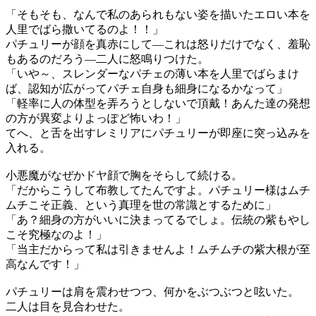
「そもそも、なんで私のあられもない姿を描いたエロい本を
人里でばら撒いてるのよ！！」
パチュリーが顔を真赤にして―これは怒りだけでなく、羞恥
もあるのだろう―二人に怒鳴りつけた。
「いや～、スレンダーなパチェの薄い本を人里でばらまけ
ば、認知が広がってパチェ自身も細身になるかなって」
「軽率に人の体型を弄ろうとしないで頂戴！あんた達の発想
の方が異変よりよっぽど怖いわ！」
てへ、と舌を出すレミリアにパチュリーが即座に突っ込みを
入れる。
小悪魔がなぜかドヤ顔で胸をそらして続ける。
「だからこうして布教してたんですよ。パチュリー様はムチ
ムチこそ正義、という真理を世の常識とするために」
「あ？細身の方がいいに決まってるでしょ。伝統の紫もやし
こそ究極なのよ！」
「当主だからって私は引きませんよ！ムチムチの紫大根が至
高なんです！」
パチュリーは肩を震わせつつ、何かをぶつぶつと呟いた。
二人は目を見合わせた。