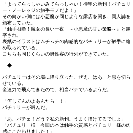
「よってらっしゃいみてらっしゃい！待望の新刊！パチュリ
ー・ノーレッジの触手モノだよ！」
その向かい側には小悪魔が同じような露店を開き、同人誌を
頒布していた。
『触手召喚！魔女の長い一夜 ～小悪魔の甘い策略～』と題
字され、
表紙のイラストはムチムチの肉感的なパチュリーが触手に絡
め取られている。
こちらも同じくらいの男性客の行列ができていた。
◆
パチュリーはその場に降り立った。ぜえ、はあ、と息を切ら
せている。
全速力で飛んできたので、相当バテているようだ。
「何してんのよあんたら！！」
パチュリーが叫んだ。
「あ、パチェ！どう？私の新刊。うまく描けてるでしょ」
「パチュリー様！今回の本は触手の質感とパチュリー様の肉
感にこだわりました！」