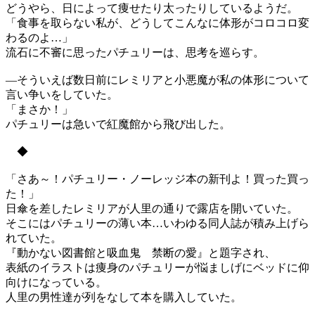
どうやら、日によって痩せたり太ったりしているようだ。
「食事を取らない私が、どうしてこんなに体形がコロコロ変
わるのよ…」
流石に不審に思ったパチュリーは、思考を巡らす。
―そういえば数日前にレミリアと小悪魔が私の体形について
言い争いをしていた。
「まさか！」
パチュリーは急いで紅魔館から飛び出した。
◆
「さあ～！パチュリー・ノーレッジ本の新刊よ！買った買っ
た！」
日傘を差したレミリアが人里の通りで露店を開いていた。
そこにはパチュリーの薄い本…いわゆる同人誌が積み上げら
れていた。
『動かない図書館と吸血鬼 禁断の愛』と題字され、
表紙のイラストは痩身のパチュリーが悩ましげにベッドに仰
向けになっている。
人里の男性達が列をなして本を購入していた。