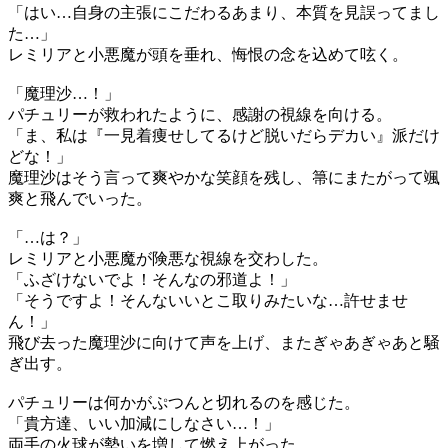
「はい…自身の主張にこだわるあまり、本質を見誤ってまし
た…」
レミリアと小悪魔が頭を垂れ、悔恨の念を込めて呟く。
「魔理沙…！」
パチュリーが救われたように、感謝の視線を向ける。
「ま、私は『一見着痩せしてるけど脱いだらデカい』派だけ
どな！」
魔理沙はそう言って爽やかな笑顔を残し、箒にまたがって颯
爽と飛んでいった。
「…は？」
レミリアと小悪魔が険悪な視線を交わした。
「ふざけないでよ！そんなの邪道よ！」
「そうですよ！そんないいとこ取りみたいな…許せませ
ん！」
飛び去った魔理沙に向けて声を上げ、またぎゃあぎゃあと騒
ぎ出す。
パチュリーは何かがぷつんと切れるのを感じた。
「貴方達、いい加減にしなさい…！」
両手の火球が勢いを増して燃え上がった。