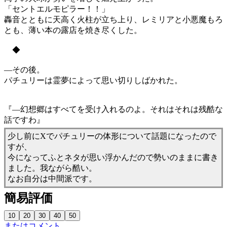
「セントエルモピラー！！」
轟音とともに天高く火柱が立ち上り、レミリアと小悪魔もろ
とも、薄い本の露店を焼き尽くした。
◆
―その後。
パチュリーは霊夢によって思い切りしばかれた。
『―幻想郷はすべてを受け入れるのよ。それはそれは残酷な
話ですわ』
少し前にXでパチュリーの体形について話題になったので
すが、
今になってふとネタが思い浮かんだので勢いのままに書き
ました。我ながら酷い。
なお自分は中間派です。
簡易評価
またはコメント