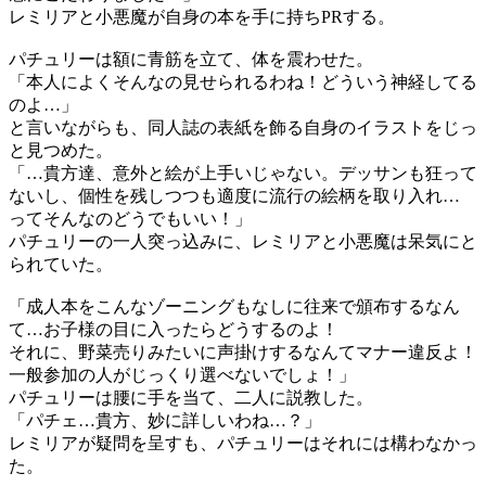
レミリアと小悪魔が自身の本を手に持ちPRする。
パチュリーは額に青筋を立て、体を震わせた。
「本人によくそんなの見せられるわね！どういう神経してる
のよ…」
と言いながらも、同人誌の表紙を飾る自身のイラストをじっ
と見つめた。
「…貴方達、意外と絵が上手いじゃない。デッサンも狂って
ないし、個性を残しつつも適度に流行の絵柄を取り入れ…
ってそんなのどうでもいい！」
パチュリーの一人突っ込みに、レミリアと小悪魔は呆気にと
られていた。
「成人本をこんなゾーニングもなしに往来で頒布するなん
て…お子様の目に入ったらどうするのよ！
それに、野菜売りみたいに声掛けするなんてマナー違反よ！
一般参加の人がじっくり選べないでしょ！」
パチュリーは腰に手を当て、二人に説教した。
「パチェ…貴方、妙に詳しいわね…？」
レミリアが疑問を呈すも、パチュリーはそれには構わなかっ
た。