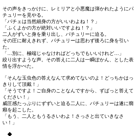
その声をきっかけに、レミリアと小悪魔は弾かれたようにパ
チュリーを見やる。
「パチェは当然細身の方がいいわよね！？」
「ふくよかの方が絶対いいですよね！？」
二人がずいと身を乗り出し、パチュリーに迫る。
その圧に耐えきれず、パチュリーは思わず後ろに身を引い
た。
「…別に、極端じゃなければどっちでもいいけれど…」
絞り出すような声。その答えに二人は一瞬ぽかん、とした表
情を浮かべた。
「そんな玉虫色の答えなんて求めてないのよ！どっちかはっ
きりして頂戴！」
「そうですよ！ご自身のことなんですから、ずばっと答えて
ください！」
威圧感たっぷりにずずいと迫る二人に、パチュリーは遂に癇
癪を起こした。
「もう、二人ともうるさいわよ！さっさと出ていきなさ
い！」
◆