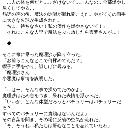
「…人の体を何だと…ふざけないで…こんなの…全部燃やし
尽くしてやる…」
怨嗟の声の後、魔法の詠唱が漏れ聞こえた。やがてその両手
に大きな火球が生成された。
「ちょ、待ちなさい！私の傑作を燃やさないで！」
「それにこんな人里で魔法をぶっ放したら霊夢さんが…！」
◆
そこに箒に乗った魔理沙が降り立った。
「お前らこんなとこで何揉めてんだ？」
帽子に手をやり、訝しげに尋ねる。
「魔理沙さん！」
小悪魔は事情を説明した。
「…はー。そんな事で揉めてたのかよ」
魔理沙はため息をつき、呆れた表情を浮かべた。
「いいか、どんな体型だろうとパチュリーはパチュリーだ
ろ？
すべてのパチュリーに貴賤はないんだよ」
その言葉を聞き、その場に反省の空気が流れた。
「そ、そうね…私たちは肝心なことを忘れていたわ」