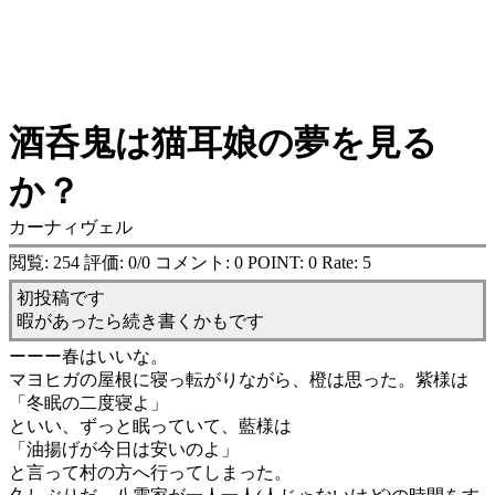
酒呑鬼は猫耳娘の夢を見る
か？
カーナィヴェル
閲覧: 254 評価: 0/0 コメント: 0 POINT: 0 Rate: 5
初投稿です
暇があったら続き書くかもです
ーーー春はいいな。
マヨヒガの屋根に寝っ転がりながら、橙は思った。紫様は
「冬眠の二度寝よ」
といい、ずっと眠っていて、藍様は
「油揚げが今日は安いのよ」
と言って村の方へ行ってしまった。