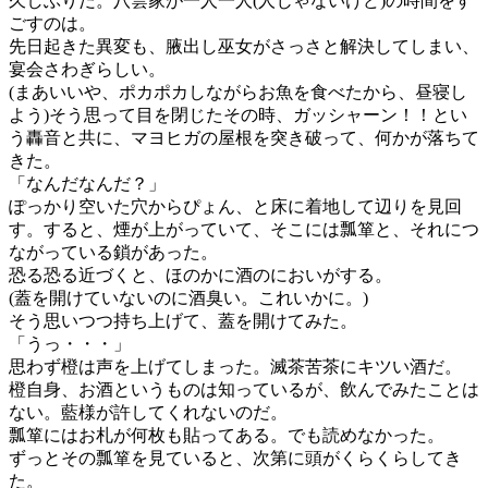
久しぶりだ。八雲家が一人一人(人じゃないけど)の時間をす
ごすのは。
先日起きた異変も、腋出し巫女がさっさと解決してしまい、
宴会さわぎらしい。
(まあいいや、ポカポカしながらお魚を食べたから、昼寝し
よう)そう思って目を閉じたその時、ガッシャーン！！とい
う轟音と共に、マヨヒガの屋根を突き破って、何かが落ちて
きた。
「なんだなんだ？」
ぽっかり空いた穴からぴょん、と床に着地して辺りを見回
す。すると、煙が上がっていて、そこには瓢箪と、それにつ
ながっている鎖があった。
恐る恐る近づくと、ほのかに酒のにおいがする。
(蓋を開けていないのに酒臭い。これいかに。)
そう思いつつ持ち上げて、蓋を開けてみた。
「うっ・・・」
思わず橙は声を上げてしまった。滅茶苦茶にキツい酒だ。
橙自身、お酒というものは知っているが、飲んでみたことは
ない。藍様が許してくれないのだ。
瓢箪にはお札が何枚も貼ってある。でも読めなかった。
ずっとその瓢箪を見ていると、次第に頭がくらくらしてき
た。