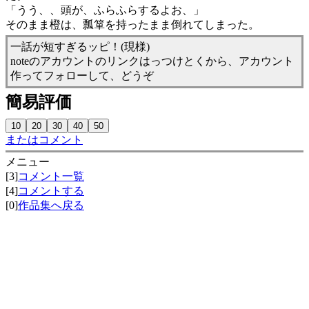
「うう、、頭が、ふらふらするよお、」
そのまま橙は、瓢箪を持ったまま倒れてしまった。
一話が短すぎるッピ！(現様)
noteのアカウントのリンクはっつけとくから、アカウント
作ってフォローして、どうぞ
簡易評価
またはコメント
メニュー
[3]
コメント一覧
[4]
コメントする
[0]
作品集へ戻る