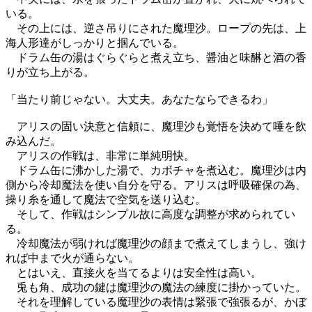
いる。
その上には、逆さ吊りにされた魔理沙。ロープの先は、上
海人形達がしっかりと掴んでいる。
ドラム缶の湯はぐらぐらと煮え立ち、醤油と味醂と酒の香
りが立ち上がる。
「当たり前じゃない。大丈夫。あなたならできるわ」
アリスの固い決意と信頼に、魔理沙も覚悟を決めて唾を飲
み込んだ。
アリスの作戦は、非常に単純明快。
ドラム缶に沸かした湯で、カボチャを煮込む。魔理沙は内
側から冷却魔法を使い自分を守る。アリスは呼吸確保の為、
操り糸を通して魔法で空気を送り込む。
そして、作戦はシンプル故に高度な調整が求められてい
る。
冷却魔法が弱ければ魔理沙の顔まで煮えてしまうし、強け
れば中まで火が通らない。
とはいえ、直接火を当てるよりは安全性は高い。
兎も角、成功の鍵は魔理沙の魔法の練度に掛かっていた。
それを理解している魔理沙の表情は緊張で強張るが、かぼ