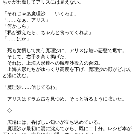
ちゃが邪魔してアリスには見えない。
「それじゃあ魔理沙……いくわよ」
「……なぁ、アリス」
「何かしら」
「私が煮えたら、ちゃんと食ってくれよ」
「……ばか」
死も覚悟して笑う魔理沙に、アリスは短い悪態で返す。
そして、右手を高く掲げた。
それは、上海人形達への魔理沙投入の合図。
上海人形たちがゆっくり高度を下げ、魔理沙の顔がどぷん
と湯に沈む。
「魔理沙……信じてるわ」
アリスはドラム缶を見つめ、そっと祈るように呟いた。
◇
広場には、香ばしい匂いが立ち込めている。
魔理沙が最初に湯に沈んでから、既に二十分。レシピ本が