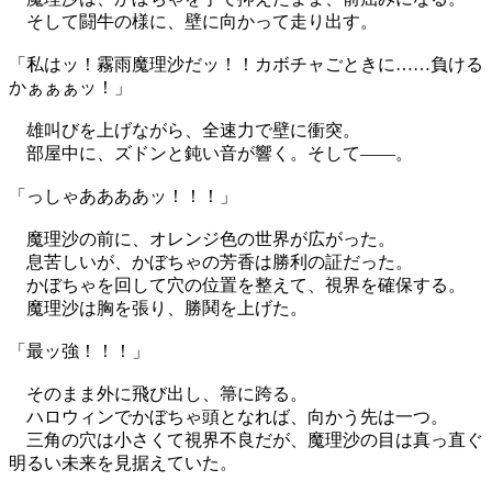
そして闘牛の様に、壁に向かって走り出す。
「私はッ！霧雨魔理沙だッ！！カボチャごときに……負ける
かぁぁぁッ！」
雄叫びを上げながら、全速力で壁に衝突。
部屋中に、ズドンと鈍い音が響く。そして——。
「っしゃああああッ！！！」
魔理沙の前に、オレンジ色の世界が広がった。
息苦しいが、かぼちゃの芳香は勝利の証だった。
かぼちゃを回して穴の位置を整えて、視界を確保する。
魔理沙は胸を張り、勝鬨を上げた。
「最ッ強！！！」
そのまま外に飛び出し、箒に跨る。
ハロウィンでかぼちゃ頭となれば、向かう先は一つ。
三角の穴は小さくて視界不良だが、魔理沙の目は真っ直ぐ
明るい未来を見据えていた。