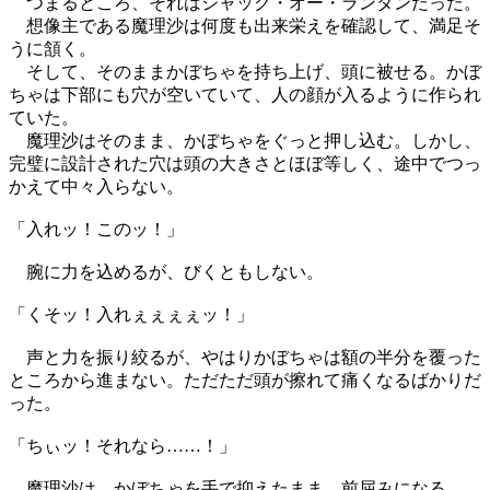
つまるところ、それはジャック・オー・ランタンだった。
想像主である魔理沙は何度も出来栄えを確認して、満足そ
うに頷く。
そして、そのままかぼちゃを持ち上げ、頭に被せる。かぼ
ちゃは下部にも穴が空いていて、人の顔が入るように作られ
ていた。
魔理沙はそのまま、かぼちゃをぐっと押し込む。しかし、
完璧に設計された穴は頭の大きさとほぼ等しく、途中でつっ
かえて中々入らない。
「入れッ！このッ！」
腕に力を込めるが、びくともしない。
「くそッ！入れぇぇぇぇッ！」
声と力を振り絞るが、やはりかぼちゃは額の半分を覆った
ところから進まない。ただただ頭が擦れて痛くなるばかりだ
った。
「ちぃッ！それなら……！」
魔理沙は、かぼちゃを手で抑えたまま、前屈みになる。