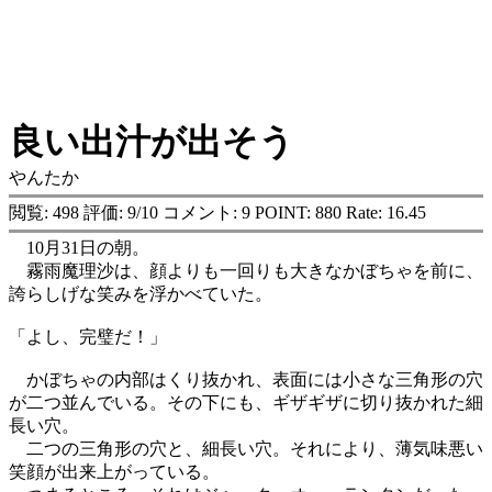
良い出汁が出そう
やんたか
閲覧: 498 評価: 9/10 コメント: 9 POINT: 880 Rate: 16.45
10月31日の朝。
霧雨魔理沙は、顔よりも一回りも大きなかぼちゃを前に、
誇らしげな笑みを浮かべていた。
「よし、完璧だ！」
かぼちゃの内部はくり抜かれ、表面には小さな三角形の穴
が二つ並んでいる。その下にも、ギザギザに切り抜かれた細
長い穴。
二つの三角形の穴と、細長い穴。それにより、薄気味悪い
笑顔が出来上がっている。