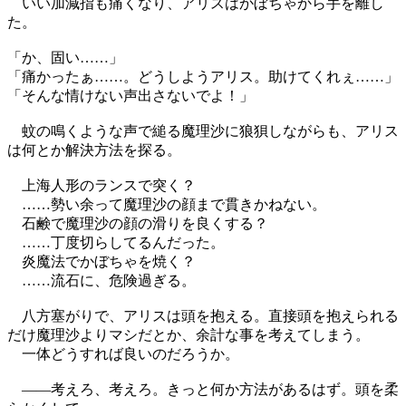
いい加減指も痛くなり、アリスはかぼちゃから手を離し
た。
「か、固い……」
「痛かったぁ……。どうしようアリス。助けてくれぇ……」
「そんな情けない声出さないでよ！」
蚊の鳴くような声で縋る魔理沙に狼狽しながらも、アリス
は何とか解決方法を探る。
上海人形のランスで突く？
……勢い余って魔理沙の顔まで貫きかねない。
石鹸で魔理沙の顔の滑りを良くする？
……丁度切らしてるんだった。
炎魔法でかぼちゃを焼く？
……流石に、危険過ぎる。
八方塞がりで、アリスは頭を抱える。直接頭を抱えられる
だけ魔理沙よりマシだとか、余計な事を考えてしまう。
一体どうすれば良いのだろうか。
——考えろ、考えろ。きっと何か方法があるはず。頭を柔