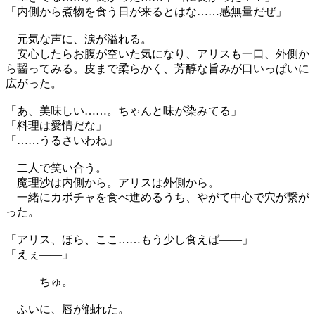
「内側から煮物を食う日が来るとはな……感無量だぜ」
元気な声に、涙が溢れる。
安心したらお腹が空いた気になり、アリスも一口、外側か
ら齧ってみる。皮まで柔らかく、芳醇な旨みが口いっぱいに
広がった。
「あ、美味しい……。ちゃんと味が染みてる」
「料理は愛情だな」
「……うるさいわね」
二人で笑い合う。
魔理沙は内側から。アリスは外側から。
一緒にカボチャを食べ進めるうち、やがて中心で穴が繋が
った。
「アリス、ほら、ここ……もう少し食えば――」
「えぇ——」
――ちゅ。
ふいに、唇が触れた。