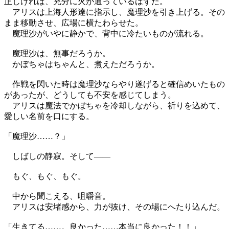
正しければ、充分に火が通っているはずだ。
アリスは上海人形達に指示し、魔理沙を引き上げる。その
まま移動させ、広場に横たわらせた。
魔理沙がいやに静かで、背中に冷たいものが流れる。
魔理沙は、無事だろうか。
かぼちゃはちゃんと、煮えただろうか。
作戦を閃いた時は魔理沙ならやり遂げると確信めいたもの
があったが、どうしても不安を感じてしまう。
アリスは魔法でかぼちゃを冷却しながら、祈りを込めて、
愛しい名前を口にする。
「魔理沙……？」
しばしの静寂。そして――
もぐ、もぐ、もぐ。
中から聞こえる、咀嚼音。
アリスは安堵感から、力が抜け、その場にへたり込んだ。
「生きてる……。良かった……本当に良かった！！」