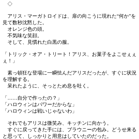
◇
アリス・マーガトロイドは、扉の向こうに現れた“何か”を
見て数秒沈黙した。
オレンジ色の頭。
不気味な笑顔。
そして、見慣れた白黒の服。
「トリック・オア・トリート！アリス、お菓子をよこせぇぇ
ぇ！」
素っ頓狂な登場に一瞬怯んだアリスだったが、すぐに状況
を理解する。
呆れたように、そっとため息を吐く。
「……自分で作ったの？」
「ハロウィンはパワーだからな」
「ハロウィンは戦いじゃないわ」
それでもアリスは微笑み、キッチンに向かう。
すぐに戻ってきた手には、ブラウニーの包み。どうせ来る
と思って、しっかりと用意はしていたのだった。