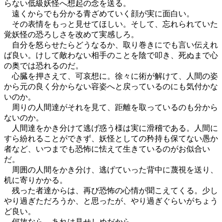
らない低級妖怪へ想起の念を送る。
遠くからでも分かる青ざめていく顔が実に面白い。
その表情をもっと見せてほしい。そして、忘れられていた
覚妖怪の恐ろしさを改めて実感しろ。
自分を怒らせたらどうなるか、取り巻きにでも言い伝えれ
ば良い。けして敵わない相手のことを陰で叩き、死ぬまで心
の奥では恐れるのだ。
心臓を押さえて、可哀想に。徐々に術が解けて、人間の姿
から元の良く分からない容姿へと戻っているのにも気付かな
いのか。
周りの人間達がそれを見て、距離を取っているのも分から
ないのか。
人間達をかき分けて逃げ惑う様は実に滑稽である。人間に
すら紛れることができず、妖怪としての矜持も保てない愚か
者など、いつまでも恐怖に怯えて生きているのがお似合い
だ。
周囲の人間をかき分け、逃げていった背中に蔑視を送り、
机に寄りかかる。
残った者達からは、再び恐怖の心情が聞こえてくる。少し
やり過ぎただろうか、と思ったが、やり過ぎぐらいがちょう
ど良い。
何故なら、あれは見せしめだから。