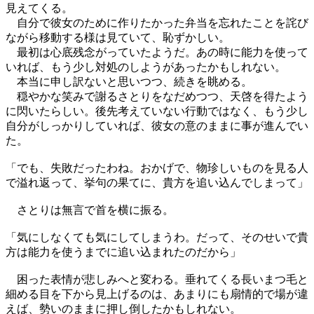
見えてくる。
自分で彼女のために作りたかった弁当を忘れたことを詫び
ながら移動する様は見ていて、恥ずかしい。
最初は心底残念がっていたようだ。あの時に能力を使って
いれば、もう少し対処のしようがあったかもしれない。
本当に申し訳ないと思いつつ、続きを眺める。
穏やかな笑みで謝るさとりをなだめつつ、天啓を得たよう
に閃いたらしい。後先考えていない行動ではなく、もう少し
自分がしっかりしていれば、彼女の意のままに事が進んでい
た。
「でも、失敗だったわね。おかげで、物珍しいものを見る人
で溢れ返って、挙句の果てに、貴方を追い込んでしまって」
さとりは無言で首を横に振る。
「気にしなくても気にしてしまうわ。だって、そのせいで貴
方は能力を使うまでに追い込まれたのだから」
困った表情が悲しみへと変わる。垂れてくる長いまつ毛と
細める目を下から見上げるのは、あまりにも扇情的で場が違
えば、勢いのままに押し倒したかもしれない。