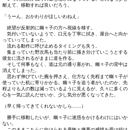
耐えて、移動すれば良いだろう。
「うーん、おかわりがほしいわねえ」
絶望が反射的に幽々子の方へ視線を移す。
気付いていないようで、口元を丁寧に拭き、屋台へと向か
っていってしまった。
流れる動作に呼び止めるタイミングも失う。
集まっていた野次馬も当たり前に掻き分けていこうとする
彼女に流されるがままに道を作る。
そして何事もなく、道は元の通り塞がれ、幽々子の背中は
消えてしまった。
思わず伸びていた腕を押さえ、仕方なく先程まで幽々子が
使っていた机に寄りかかる。幽々子を追う者がいたのか、先
程よりも人の数は減っているように見えるが、久々に多くの
心を一気に読んだせいか、少し気分が悪くなってきた。
（早く帰ってきてくれないかしら……）
勝手に移動したいが、幽々子に迷惑をかけるわけにはいか
ない。
このままこちらに向けられる畏怖と嫌悪の感情を受け続け