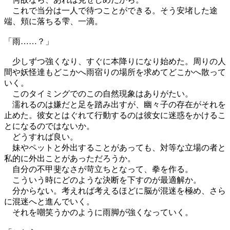
これで当分は一人で待つことができる。そう安堵した途
端、頬に落ちる雫、一滴。
「雨……？」
少しずつ強くなり、すぐに本降りになり始めた。周りの人
間や妖怪達もどこかへ雨宿りの場所を求めてどこかへ散って
いく。
このタイミングでのこの自然現象はありがたい。
濡れるのは嫌だと足を踏み出すが、幽々子の存在がそれを
止めた。彼女とはぐれて行動するのは彼女に迷惑をかけるこ
とになるのではないか。
どうすれば良い。
妹やペットと外出することがあっても、対等な立場の者と
私的に外出ことがあっただろうか。
自分の不甲斐なさが苛立ちとなって、拳を作る。
こういう時にどのような決断を下すのが最適解か。
分からない。考えれば考えるほどに脳が混迷を極め、さら
に混迷へと進んでいく。
それを嘲笑うかのように雨脚が強くなっていく。