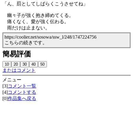
「ん、罰としてしばらくこうさせてね」
幽々子が強く抱き締めてくる。
痛くなく、愛が強く伝わる。
雨だけは止まない。
https://coolier.net/sosowa/ssw_l/248/1747224756
こちらの続きです。
簡易評価
またはコメント
メニュー
[3]
コメント一覧
[4]
コメントする
[0]
作品集へ戻る