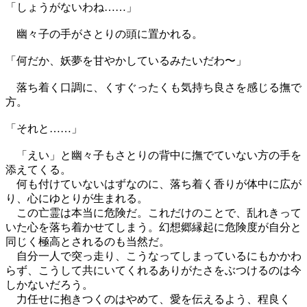
「しょうがないわね……」
幽々子の手がさとりの頭に置かれる。
「何だか、妖夢を甘やかしているみたいだわ〜」
落ち着く口調に、くすぐったくも気持ち良さを感じる撫で
方。
「それと……」
「えい」と幽々子もさとりの背中に撫でていない方の手を
添えてくる。
何も付けていないはずなのに、落ち着く香りが体中に広が
り、心にゆとりが生まれる。
この亡霊は本当に危険だ。これだけのことで、乱れきって
いた心を落ち着かせてしまう。幻想郷縁起に危険度が自分と
同じく極高とされるのも当然だ。
自分一人で突っ走り、こうなってしまっているにもかかわ
らず、こうして共にいてくれるありがたさをぶつけるのは今
しかないだろう。
力任せに抱きつくのはやめて、愛を伝えるよう、程良く