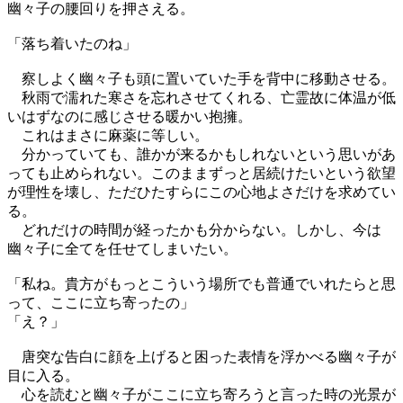
幽々子の腰回りを押さえる。
「落ち着いたのね」
察しよく幽々子も頭に置いていた手を背中に移動させる。
秋雨で濡れた寒さを忘れさせてくれる、亡霊故に体温が低
いはずなのに感じさせる暖かい抱擁。
これはまさに麻薬に等しい。
分かっていても、誰かが来るかもしれないという思いがあ
っても止められない。このままずっと居続けたいという欲望
が理性を壊し、ただひたすらにこの心地よさだけを求めてい
る。
どれだけの時間が経ったかも分からない。しかし、今は
幽々子に全てを任せてしまいたい。
「私ね。貴方がもっとこういう場所でも普通でいれたらと思
って、ここに立ち寄ったの」
「え？」
唐突な告白に顔を上げると困った表情を浮かべる幽々子が
目に入る。
心を読むと幽々子がここに立ち寄ろうと言った時の光景が