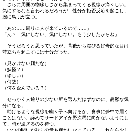
さらに周囲の物珍しさから集まってくる視線が痛々しい。
気にするなと言われるだろうが、性分が拒否反応を起こし、
腕に鳥肌が立つ。
「あの……周りに人が来ているので……」
「ん？ 気にしない、気にしない。もう少しだからね」
そうだろうと思っていたが、背後から浴びる好奇的な目は
苛立ちを起こすには十分だった。
（見かけない顔だな）
（妖怪？）
（珍しい）
（何故）
（何を企んでいる？）
せっかく人通りの少ない所を選んだはずなのに、憂鬱な気
分になる。
助けるような視線を幽々子へ向けるが、食事に夢中で届く
ことはない。諦めてサードアイが野次馬に向かないようにし
て、時が過ぎるのを待つ。
いつの間にか残りの量も僅かになっている。これなら少し