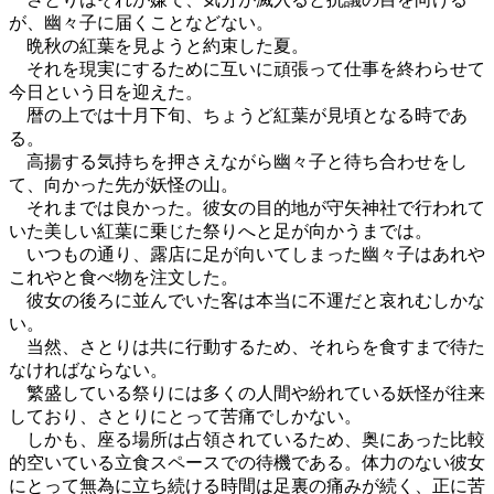
が、幽々子に届くことなどない。
晩秋の紅葉を見ようと約束した夏。
それを現実にするために互いに頑張って仕事を終わらせて
今日という日を迎えた。
暦の上では十月下旬、ちょうど紅葉が見頃となる時であ
る。
高揚する気持ちを押さえながら幽々子と待ち合わせをし
て、向かった先が妖怪の山。
それまでは良かった。彼女の目的地が守矢神社で行われて
いた美しい紅葉に乗じた祭りへと足が向かうまでは。
いつもの通り、露店に足が向いてしまった幽々子はあれや
これやと食べ物を注文した。
彼女の後ろに並んでいた客は本当に不運だと哀れむしかな
い。
当然、さとりは共に行動するため、それらを食すまで待た
なければならない。
繁盛している祭りには多くの人間や紛れている妖怪が往来
しており、さとりにとって苦痛でしかない。
しかも、座る場所は占領されているため、奥にあった比較
的空いている立食スペースでの待機である。体力のない彼女
にとって無為に立ち続ける時間は足裏の痛みが続く、正に苦