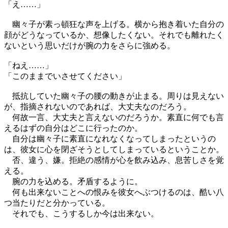
「え……」
幽々子が素っ頓狂な声を上げる。横から抱き着いた自分の
顔がどうなっているか、想像したくない。それでも離れたく
ないという思いだけが腕の力をさらに強める。
「ねえ……」
「このままでいさせてください」
抵抗していた幽々子の腰の動きが止まる。周りは見えない
が、指摘されないのであれば、大丈夫なのだろう。
何故一言、大丈夫と言えないのだろうか。素直に何でも言
えるはずの自分はどこに行ったのか。
自分は幽々子に素直になれなくなってしまったというの
は、彼女に心を閉ざそうとしてしまっているということか。
否、違う、嫌。拒絶の感情が心を飲み込み、息苦しさを覚
える。
腕の力を込める。矛盾するように。
何も出来ないことへの恨みを彼女へぶつけるのは、酷い八
つ当たりだと分かっている。
それでも、こうするしか今は出来ない。