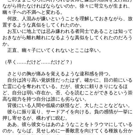
ながら待たなければならないのか。徐々に苛立ちが生まれ、
幽々子への不満へと変わる。
何故、人混みが嫌いということを理解しておきながら、放
置するような真似をしてくれたのか。
お互いに地上では忌み嫌われる者同士であることは知って
おきながら離れ離れになるような真似をしてくれたのだろう
か。
正直、幽々子にいてくれないとここは辛い。
（早く……だけど……だけど？）
さとりの胸が痛みを覚えるような違和感を持つ。
自分は誇り高い覚妖怪だったはず。確かに、目の前にいる
亡霊に心を奪われている。だが、彼女に頼りきりになるほ
ど、自分は弱い存在か。否、心を読むことができるという崇
高な能力を持つ自分は誰にも劣らない。
背後にいる人間や低級の妖怪など、大したことなどない。
彼らに振り返り、サードアイを向ける。負の感情が一挙に
押し寄せるが、構わずに睨む。
ああ、彼ら彼女らはあのようなことをトラウマにしている
のか。ならば、見せしめに一番敵意を向けてくる種族も分か