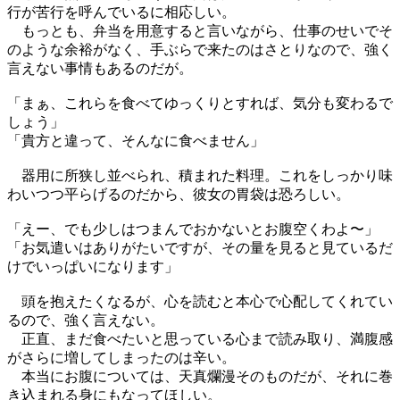
行が苦行を呼んでいるに相応しい。
もっとも、弁当を用意すると言いながら、仕事のせいでそ
のような余裕がなく、手ぶらで来たのはさとりなので、強く
言えない事情もあるのだが。
「まぁ、これらを食べてゆっくりとすれば、気分も変わるで
しょう」
「貴方と違って、そんなに食べません」
器用に所狭し並べられ、積まれた料理。これをしっかり味
わいつつ平らげるのだから、彼女の胃袋は恐ろしい。
「えー、でも少しはつまんでおかないとお腹空くわよ〜」
「お気遣いはありがたいですが、その量を見ると見ているだ
けでいっぱいになります」
頭を抱えたくなるが、心を読むと本心で心配してくれてい
るので、強く言えない。
正直、まだ食べたいと思っている心まで読み取り、満腹感
がさらに増してしまったのは辛い。
本当にお腹については、天真爛漫そのものだが、それに巻
き込まれる身にもなってほしい。