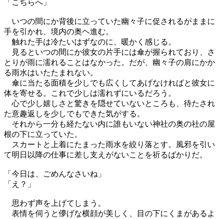
「こちらへ」
いつの間にか背後に立っていた幽々子に促されるがままに
手を引かれ、境内の奥ヘ進む。
触れた手は冷たいはずなのに、暖かく感じる。
見るといつの間にか彼女の片手には傘が握られており、さ
とりが雨に濡れることはなかった。だが、幽々子の肩にかか
る雨水はいたたまれない。
傘に当たる面積を少しでも広くしてあげなければと彼女に
体を寄せる。これで少しは濡れずにいるだろう。
心で少し嬉しさと驚きを隠せていないところも、待たされ
た意趣返しを少しでもできた気がする。
それから一分も経たない内に誰もいない神社の奥の社の屋
根の下に立っていた。
スカートと上着にたまった雨水を絞り落とす。風邪を引い
て明日以降の仕事に差し支えがないことを祈るばかりだ。
「今日は、ごめんなさいね」
「え？」
思わず声を上げてしまう。
表情を伺うと儚げな横顔が美しく、目の下にくまがあるよ