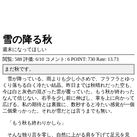
雪の降る秋
週末になってほしい
閲覧: 588 評価: 6/10 コメント: 6 POINT: 730 Rate: 13.73
まだ秋です。
雪が降っている。雨よりも少し小さめで、フラフラとゆっ
くり落ちる白く冷たい結晶。昨日までは秋晴れだった空も、
今は白と灰色の混ざった雲が覆っていた。もう秋が終わった
なんて信じない。右手を少し前に伸ばし、掌を上に向かって
広げる。私の期待とは裏腹に、数秒すると冷たい感覚が一個
二個乗っかった。それが雪だとは言うまでも無い。
「もう秋も終わりかしら」
そんな独り言を零し、自然に上がる肩を下げて足元を見