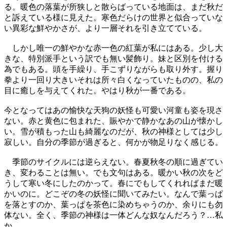
る。暖色の落葉が所狭しと散らばっている地面は、まだ秋だ
と訴えている様に見えた。寒色だらけの世界と似合っていな
い異彩な鮮やかさが、より一層それを引き立てている。
しかし唯一の鮮やかな赤一色の紅葉が私にはある。少し大
きな、特別派手という訳でも無い髪飾り。妹と区別を付ける
為でもある。頭を手繰り、手こずりながらも取り外す。握り
拳より一回り大きいそれは所々白くなっていたものの、私の
目に癒しを与えてくれた。やはり秋が一番である。
今となってはあの愉快な天狗の妖怪も可愛い河童も姿を現さ
ない。赤と黄色に包まれた、賑やかで静かなあの山が懐かし
い。雪が積もった山も綺麗なのだが、秋の神様としては少し
寂しい。自分の季節が過ぎると、何かが物足りなく感じる。
季節のサイクルには逆らえない。春夏秋冬の順に過ぎてい
き、変わることは無い。でも文句はある。暖かい秋の次をど
うして寒い冬にしたのかって。春にでもしてくれればまだ暖
かいのに。どこぞの冬の妖怪に聞いてみたい。なんで葉っぱ
を落とすのか、葉っぱを茶色に染めちゃうのか、余りにも勿
体ない。全く、季節の神様は一体どんな奴なんだろう？…私
か。