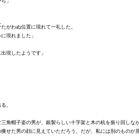
から」
ん
分
たがわぬ位置に現れて一礼した。
ルに現れました」
に出現したようです」
出る。
三角帽子姿の男が、銀製らしい十字架と木の杭を振り回しな
痩せた男の顔に見えていただろう。だが、私には別のものが