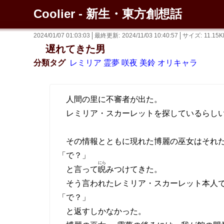
Coolier - 新生・東方創想話
2024/01/07 01:03:03
最終更新
2024/11/03 10:40:57
サイズ
11.15K
遅れてきた男
分類タグ
レミリア
霊夢
咲夜
美鈴
オリキャラ
人間の里に不審者が出た。
レミリア・スカーレットを探しているらし
その情報とともに現れた博麗の巫女はそれだ
「で？」
にら
と言って
睨
みつけてきた。
そう言われたレミリア・スカーレット本人で
「で？」
と返すしかなかった。