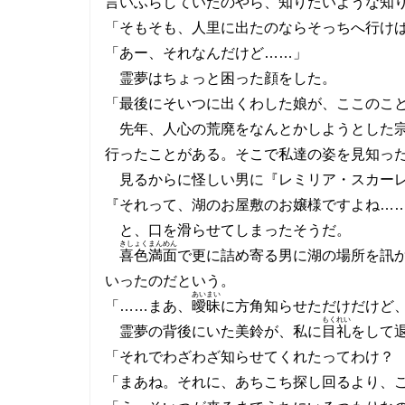
言いふらしていたのやら、知りたいような知
「そもそも、人里に出たのならそっちへ行け
「あー、それなんだけど……」
霊夢はちょっと困った顔をした。
「最後にそいつに出くわした娘が、ここのこ
先年、人心の荒廃をなんとかしようとした
行ったことがある。そこで私達の姿を見知っ
見るからに怪しい男に『レミリア・スカーレ
『それって、湖のお屋敷のお嬢様ですよね…
と、口を滑らせてしまったそうだ。
きしょくまんめん
喜色満面
で更に詰め寄る男に湖の場所を訊
いったのだという。
あいまい
「……まあ、
曖昧
に方角知らせただけだけど
もくれい
霊夢の背後にいた美鈴が、私に
目礼
をして
「それでわざわざ知らせてくれたってわけ？
「まあね。それに、あちこち探し回るより、