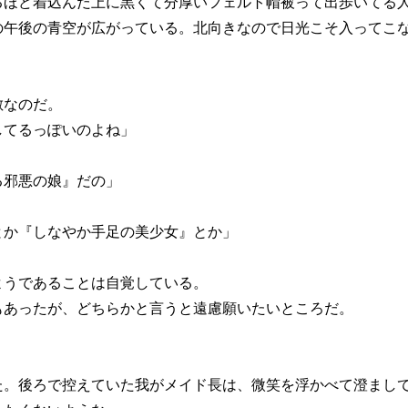
るほど着込んだ上に黒くて分厚いフェルト帽被って出歩いてる
午後の青空が広がっている。北向きなので日光こそ入ってこな
敵なのだ。
してるっぽいのよね」
る邪悪の娘』だの」
とか『しなやか手足の美少女』とか」
ようであることは自覚している。
あったが、どちらかと言うと遠慮願いたいところだ。
。後ろで控えていた我がメイド長は、微笑を浮かべて澄まして