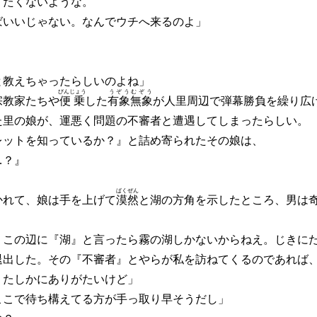
りたくないような。
ばいいじゃない。なんでウチへ来るのよ」
と教えちゃったらしいのよね」
びんじょう
うぞうむぞう
宗教家たちや
便乗
した
有象無象
が人里周辺で弾幕勝負を繰り広
た里の娘が、運悪く問題の不審者と遭遇してしまったらしい。
ットを知っているか？』と詰め寄られたその娘は、
…？』
ばくぜん
かれて、娘は手を上げて
漠然
と湖の方角を示したところ、男は
、この辺に『湖』と言ったら霧の湖しかないからねえ。じきに
退出した。その『不審者』とやらが私を訪ねてくるのであれば
 たしかにありがたいけど」
ここで待ち構えてる方が手っ取り早そうだし」