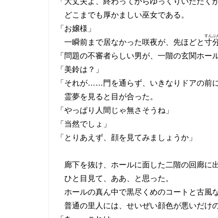
「大丈夫よ、終わってからゆっくりいただく
どこまでも厚かましい巫女である。
「お嬢様」
すんぶ
一瞬前まで居なかった咲夜が、先ほどと
寸
「問題の不審者らしい男が、一階の玄関ホー
「美鈴は？」
「それが……門を通らず、いきなりドアの前
霊夢を見ると目が合った。
「やっぱり人間じゃ無さそうね」
「当然でしょ」
「とりあえず、顔を見てみましょうか」
廊下を抜け、ホールに面した二階の回廊に
ひと目見て、ああ、と思った。
ホールの真ん中で黒尽くめのコートと古風な
普通の里人には、せいぜい顔色が悪いだけの