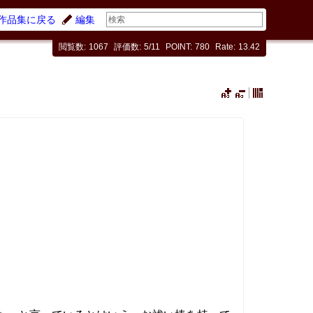
作品集に戻る
編集
閲覧数
1067
評価数
5/11
POINT
780
Rate
13.42