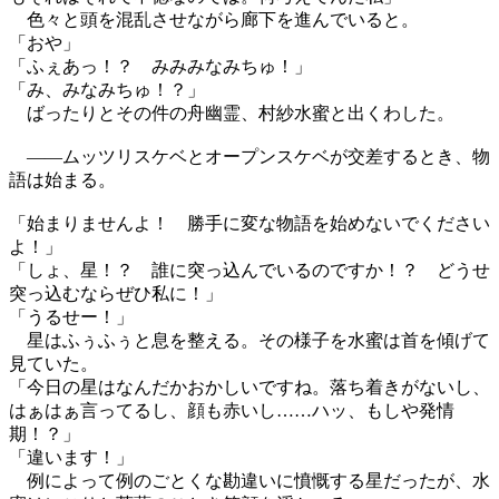
色々と頭を混乱させながら廊下を進んでいると。
「おや」
「ふぇあっ！？ みみみなみちゅ！」
「み、みなみちゅ！？」
ばったりとその件の舟幽霊、村紗水蜜と出くわした。
――ムッツリスケベとオープンスケベが交差するとき、物
語は始まる。
「始まりませんよ！ 勝手に変な物語を始めないでください
よ！」
「しょ、星！？ 誰に突っ込んでいるのですか！？ どうせ
突っ込むならぜひ私に！」
「うるせー！」
星はふぅふぅと息を整える。その様子を水蜜は首を傾げて
見ていた。
「今日の星はなんだかおかしいですね。落ち着きがないし、
はぁはぁ言ってるし、顔も赤いし……ハッ、もしや発情
期！？」
「違います！」
例によって例のごとくな勘違いに憤慨する星だったが、水