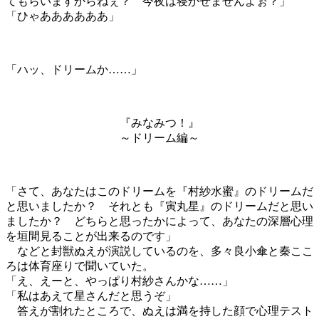
てもらいますからねぇ？ 今夜は寝かせませんよぉ？」
「ひゃああああああ」
「ハッ、ドリームか……」
『みなみつ！』
～ドリーム編～
「さて、あなたはこのドリームを『村紗水蜜』のドリームだ
と思いましたか？ それとも『寅丸星』のドリームだと思い
ましたか？ どちらと思ったかによって、あなたの深層心理
を垣間見ることが出来るのです」
などと封獣ぬえが演説しているのを、多々良小傘と秦ここ
ろは体育座りで聞いていた。
「え、えーと、やっぱり村紗さんかな……」
「私はあえて星さんだと思うぞ」
答えが割れたところで、ぬえは満を持した顔で心理テスト