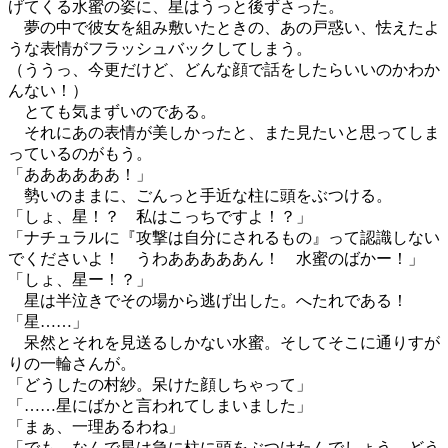
げてくる水蜜の姿に、星はうっと後ずさった。
夢の中で彼女を組み敷いたときの、あの戸惑い、怯えたよ
うな表情がフラッシュバックしてしまう。
（ううっ、今更だけど、どんな顔で話をしたらいいのかわか
んない！）
とても気まずいのである。
それにあの表情が美しかったと、また見たいと思ってしま
っているのがもう。
「ああああああ！」
勢いのままに、ごんっと手近な柱に頭をぶつける。
「しょ、星！？ 私はこっちですよ！？」
「ナチュラルに『攻撃は自分にされるもの』って認識しない
でくださいよ！ うわあああああん！ 水蜜のばかー！」
「しょ、星ー！？」
星は半泣きでその場から逃げ出した。へたれである！
「星……」
呆然とそれを見送るしかない水蜜。そしてそこに通りすが
りの一輪さんが。
「どうしたの村紗。呆けた顔しちゃって」
「……星にばかと言われてしまいました」
「まぁ、一理あるわね」
「でも、なんで星は急に柱に頭をぶつけたんでしょう。どう