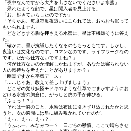
「夜中なんですから大声を出さないでくださいよ水蜜」
呆れたような顔で、星は闖入者を見上げる。
「お、起きていらしたのですか」
「そりゃあ、毎度毎度夜這いにこられては、おちおち眠って
もいられません」
どきどきする胸を押さえる水蜜に、星は不機嫌そうに答え
た。
「確かに、星が抗議したくなるのももっともです。しかし、
夜這いは文化なのです、ロマンなのです、ライフワークなの
です。だから仕方ないですよね？」
「何が仕方ないのか理解しかねますが、あなたは寝られない
人の気持ちを考えたことがありますか？」
「幽霊ですから平気デース」
「……じゃあ、教えて差し上げましょう」
どこぞの覚り妖怪モドキのような仕草でごまかすようにお
どける水蜜の胸倉に、がっしと虎の手が伸びる。
「ふぇっ！？」
それは一瞬のこと。水蜜は布団に引きずり込まれたかと思
うと、次の瞬間には星に組み敷かれていたのだ。
「えっ、えっ、えっ？」
「うふふー、みなみつー？ 日ごろの鬱憤、ここで晴らさせ