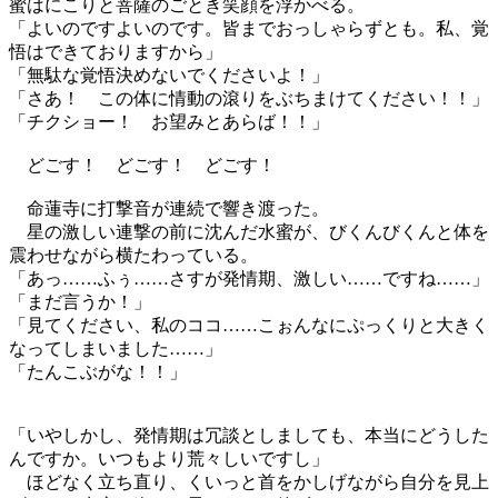
蜜はにこりと菩薩のごとき笑顔を浮かべる。
「よいのですよいのです。皆までおっしゃらずとも。私、覚
悟はできておりますから」
「無駄な覚悟決めないでくださいよ！」
「さあ！ この体に情動の滾りをぶちまけてください！！」
「チクショー！ お望みとあらば！！」
どごす！ どごす！ どごす！
命蓮寺に打撃音が連続で響き渡った。
星の激しい連撃の前に沈んだ水蜜が、びくんびくんと体を
震わせながら横たわっている。
「あっ……ふぅ……さすが発情期、激しい……ですね……」
「まだ言うか！」
「見てください、私のココ……こぉんなにぷっくりと大きく
なってしまいました……」
「たんこぶがな！！」
「いやしかし、発情期は冗談としましても、本当にどうした
んですか。いつもより荒々しいですし」
ほどなく立ち直り、くいっと首をかしげながら自分を見上