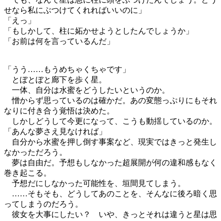
せなら私にぶつけてくれればいいのに」
「えっ」
「もしかして、柱に妬かせようとしたんでしょうか」
「お前は何を言っているんだ」
「うう……もうめちゃくちゃです」
とぼとぼと廊下を歩く星。
一体、自分は水蜜をどうしたいというのか。
憎からず思っているのは確かだ。あの変態っぷりにもそれ
なりに付き合う覚悟は決めた。
しかしどうして今更になって、こうも動揺しているのか。
「あんな夢さえ見なければ」
自分から水蜜を押し倒す事案など、現実ではきっと発生し
なかっただろう。
夢は自由だ。予想もしなかった超展開が何の違和感もなく
巻き起こる。
予想だにしなかった可能性を、垣間見てしまう。
……そもそも、どうしてあのことを、そんなに後ろ暗く思
ってしまうのだろう。
彼女を大事にしたい？ いや、きっとそれは違うと星は思