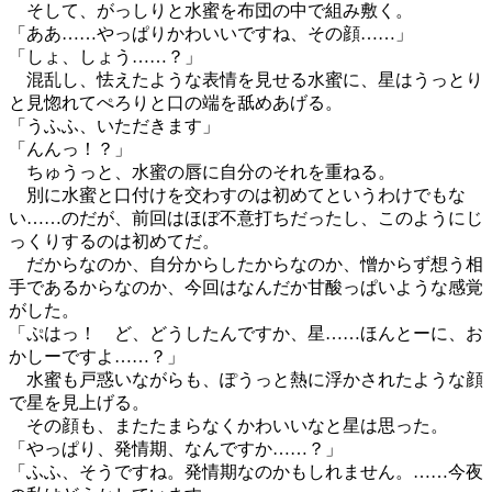
そして、がっしりと水蜜を布団の中で組み敷く。
「ああ……やっぱりかわいいですね、その顔……」
「しょ、しょう……？」
混乱し、怯えたような表情を見せる水蜜に、星はうっとり
と見惚れてぺろりと口の端を舐めあげる。
「うふふ、いただきます」
「んんっ！？」
ちゅうっと、水蜜の唇に自分のそれを重ねる。
別に水蜜と口付けを交わすのは初めてというわけでもな
い……のだが、前回はほぼ不意打ちだったし、このようにじ
っくりするのは初めてだ。
だからなのか、自分からしたからなのか、憎からず想う相
手であるからなのか、今回はなんだか甘酸っぱいような感覚
がした。
「ぷはっ！ ど、どうしたんですか、星……ほんとーに、お
かしーですよ……？」
水蜜も戸惑いながらも、ぽうっと熱に浮かされたような顔
で星を見上げる。
その顔も、またたまらなくかわいいなと星は思った。
「やっぱり、発情期、なんですか……？」
「ふふ、そうですね。発情期なのかもしれません。……今夜