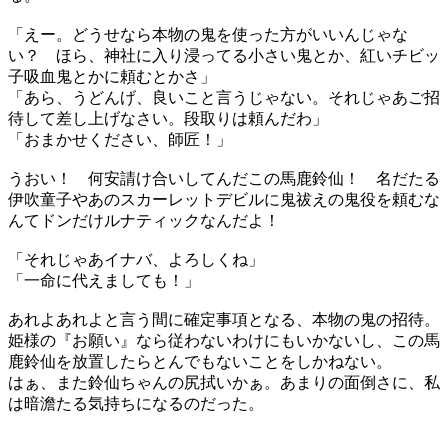
「えー。どうせなら本物の鬼を使った方がいいんじゃな
い？ ほら、神社に入り浸ってる小さい鬼とか、紅いチビッ
子吸血鬼とかに頼むとかさ」
「あら、うどんげ、良いこと言うじゃない。それじゃあご招
待して差し上げなさい。段取りは頼んだわ」
「おまかせください、師匠！」
うおい！ 何安請け合いしてんだこの馬鹿鈴仙！ 名だたる
伊吹童子やあのスカーレットデビルに鬼祓えの鬼役を頼むな
んてドンだけルナティックなんだよ！
「それじゃあイナバ、よろしくね」
「一命に代えましても！」
あれよあれよと言う間に確定事項となる、本物の鬼の招待。
姫様の『お願い』なら従わないわけにもいかないし、この馬
鹿鈴仙を放置したらとんでもないことをしかねない。
はぁ、また鈴仙ちゃんの尻拭いかぁ。あまりの面倒さに、私
は暗澹たる気持ちになるのだった。