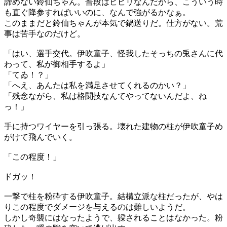
諦めない鈴仙ちゃん。普段はビビリなんだから、こういう時
も直ぐ降参すればいいのに、なんで強がるかなぁ。
このままだと鈴仙ちゃんが本気で鍋送りだ。仕方がない。荒
事は苦手なのだけど。
「はい、選手交代。伊吹童子、怪我したそっちの兎さんに代
わって、私が御相手するよ」
「てゐ！？」
「へえ、あんたは私を満足させてくれるのかい？」
「残念ながら、私は格闘技なんてやってないんだよ、ね
っ！」
手に持つワイヤーを引っ張る。壊れた建物の柱が伊吹童子め
がけて飛んでいく。
「この程度！」
ドガッ！
一撃で柱を粉砕する伊吹童子。結構立派な柱だったが、やは
りこの程度でダメージを与えるのは難しいようだ。
しかし奇襲にはなったようで、躱されることはなかった。粉