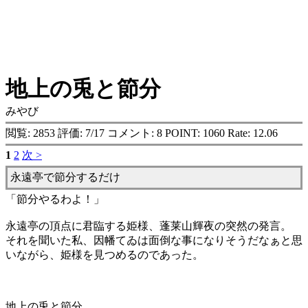
地上の兎と節分
みやび
閲覧: 2853 評価: 7/17 コメント: 8 POINT: 1060 Rate: 12.06
1
2
次 >
永遠亭で節分するだけ
「節分やるわよ！」
永遠亭の頂点に君臨する姫様、蓬莱山輝夜の突然の発言。
それを聞いた私、因幡てゐは面倒な事になりそうだなぁと思
いながら、姫様を見つめるのであった。
地上の兎と節分