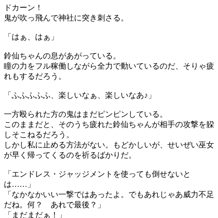
ドカーン！
鬼が吹っ飛んで神社に突き刺さる。
「はぁ、はぁ」
鈴仙ちゃんの息があがっている。
瞳の力をフル稼働しながら全力で動いているのだ、そりゃ疲
れもするだろう。
「ふふふふふ、楽しいなぁ、楽しいなあ♪」
一方殴られた方の鬼はまだピンピンしている。
このままだと、そのうち疲れた鈴仙ちゃんが相手の攻撃を躱
しそこねるだろう。
しかし私に止める方法がない。もどかしいが、せいぜい巫女
が早く帰ってくるのを祈るばかりだ。
「エンドレス・ジャッジメントを使っても倒せないと
は……」
「なかなかいい一撃ではあったよ。でもあれじゃあ威力不足
だね。何？ あれで最後？」
「まだまだぁ！」