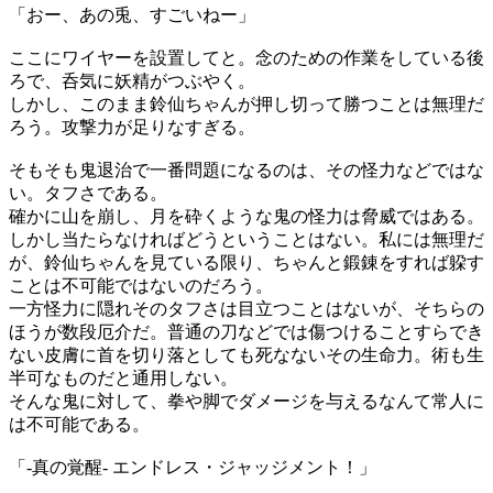
「おー、あの兎、すごいねー」
ここにワイヤーを設置してと。念のための作業をしている後
ろで、呑気に妖精がつぶやく。
しかし、このまま鈴仙ちゃんが押し切って勝つことは無理だ
ろう。攻撃力が足りなすぎる。
そもそも鬼退治で一番問題になるのは、その怪力などではな
い。タフさである。
確かに山を崩し、月を砕くような鬼の怪力は脅威ではある。
しかし当たらなければどうということはない。私には無理だ
が、鈴仙ちゃんを見ている限り、ちゃんと鍛錬をすれば躱す
ことは不可能ではないのだろう。
一方怪力に隠れそのタフさは目立つことはないが、そちらの
ほうが数段厄介だ。普通の刀などでは傷つけることすらでき
ない皮膚に首を切り落としても死なないその生命力。術も生
半可なものだと通用しない。
そんな鬼に対して、拳や脚でダメージを与えるなんて常人に
は不可能である。
「-真の覚醒- エンドレス・ジャッジメント！」