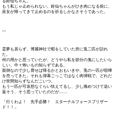
る鈴仙ちゃん。
もう私じゃ止められない。鈴仙ちゃんがひき肉になる前に、
巫女が帰ってきて止めるのを祈るしかなさそうであった。
---
霊夢も居らず、博麗神社で暇をしていた所に兎二匹が訪れ
た。
何の用かと思っていたが、どうやら私を節分の鬼にしたいら
しい。中々怖いもの知らずである。
面倒なので少し脅せば帰るかとおもいきや、兎の一匹が喧嘩
を売ってきた。それも弾幕ごっこではなく肉弾戦で。どれだ
け世間知らずなんだこいつ。
もう一匹が可哀想なぐらい怯えてるし、少し痛めつけて追い
返そう、そう思っていたのだが……
「行くわよ！ 先手必勝！ エターナルフォースブリザー
ド！！」