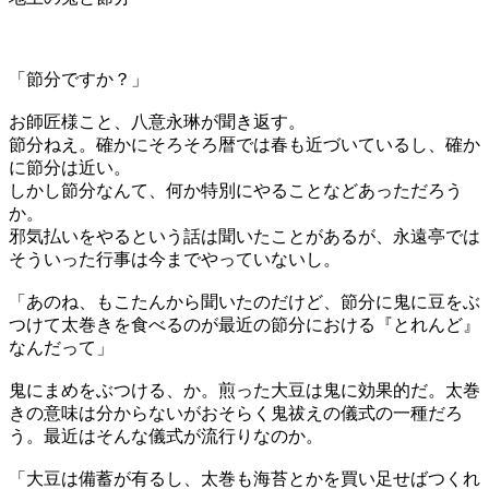
「節分ですか？」
お師匠様こと、八意永琳が聞き返す。
節分ねえ。確かにそろそろ暦では春も近づいているし、確か
に節分は近い。
しかし節分なんて、何か特別にやることなどあっただろう
か。
邪気払いをやるという話は聞いたことがあるが、永遠亭では
そういった行事は今までやっていないし。
「あのね、もこたんから聞いたのだけど、節分に鬼に豆をぶ
つけて太巻きを食べるのが最近の節分における『とれんど』
なんだって」
鬼にまめをぶつける、か。煎った大豆は鬼に効果的だ。太巻
きの意味は分からないがおそらく鬼祓えの儀式の一種だろ
う。最近はそんな儀式が流行りなのか。
「大豆は備蓄が有るし、太巻も海苔とかを買い足せばつくれ