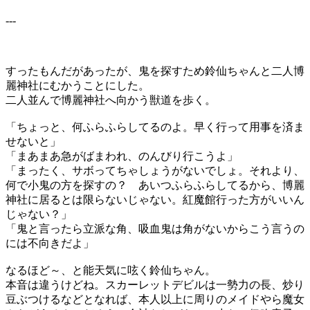
---
すったもんだがあったが、鬼を探すため鈴仙ちゃんと二人博
麗神社にむかうことにした。
二人並んで博麗神社へ向かう獣道を歩く。
「ちょっと、何ふらふらしてるのよ。早く行って用事を済ま
せないと」
「まあまあ急がばまわれ、のんびり行こうよ」
「まったく、サボってちゃしょうがないでしょ。それより、
何で小鬼の方を探すの？ あいつふらふらしてるから、博麗
神社に居るとは限らないじゃない。紅魔館行った方がいいん
じゃない？」
「鬼と言ったら立派な角、吸血鬼は角がないからこう言うの
には不向きだよ」
なるほど～、と能天気に呟く鈴仙ちゃん。
本音は違うけどね。スカーレットデビルは一勢力の長、炒り
豆ぶつけるなどとなれば、本人以上に周りのメイドやら魔女