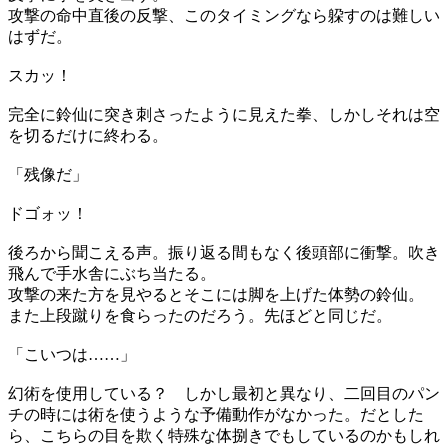
攻撃の命中直後の反撃、このタイミングなら躱すのは難しい
はずだ。
スカッ！
完全に鈴仙に突き刺さったように見えた拳、しかしそれは空
を切るだけに終わる。
「残像だ」
ドゴォッ！
後ろから聞こえる声。振り返る間もなく後頭部に衝撃。吹き
飛んで手水舎にぶち当たる。
攻撃の来た方を見やるとそこには脚を上げた体勢の鈴仙。
また上段蹴りを食らったのだろう。先ほどと同じだ。
「こいつは……」
幻術を使用している？ しかし最初と異なり、二回目のパン
チの時には術を使うような予備動作がなかった。だとした
ら、こちらの目を欺く特殊な体捌きでもしているのかもしれ