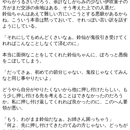
やらがうるさいだろう。余計なしがらみの少ない伊吹童子の
方がまだ交渉の余地はある、そう考えた上での人選だ。
鈴仙ちゃんはあえて難しい方にいこうとする悪癖があるから
ね。こういう本音は黙っておいて、それっぽい言い訳を話す
ようにしている。
「それにしてもめんどくさいなぁ。鈴仙が鬼役引き受けてく
れればこんなことしなくて済むのに」
本当に面倒なことをしてくれた鈴仙ちゃんに、ぽろっと愚痴
をこぼしてしまう。
「だってさぁ、初めての節分じゃない。鬼役じゃなくてみん
なと同じ事やりたいよ」
どうやら自分がやりたくないから他に押し付けたらしい。も
う少し押し付ける先を考えることはできなかったのだろう
か。私に押し付け返してくれれば良かったのに、このへん要
領が悪い。
「もう、わがまま鈴仙だなぁ。お姉さん困っちゃう」
「何よ、先に押し付けてきたのてゐの方じゃない。どっちが