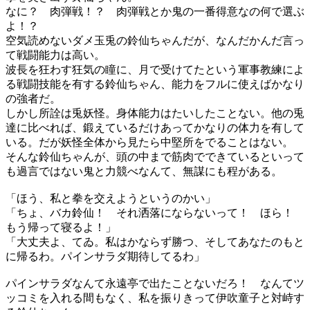
なに？ 肉弾戦！？ 肉弾戦とか鬼の一番得意なの何で選ぶ
よ！？
空気読めないダメ玉兎の鈴仙ちゃんだが、なんだかんだ言っ
て戦闘能力は高い。
波長を狂わす狂気の瞳に、月で受けてたという軍事教練によ
る戦闘技能を有する鈴仙ちゃん、能力をフルに使えばかなり
の強者だ。
しかし所詮は兎妖怪。身体能力はたいしたことない。他の兎
達に比べれば、鍛えているだけあってかなりの体力を有して
いる。だが妖怪全体から見たら中堅所をでることはない。
そんな鈴仙ちゃんが、頭の中まで筋肉でできているといって
も過言ではない鬼と力競べなんて、無謀にも程がある。
「ほう、私と拳を交えようというのかい」
「ちょ、バカ鈴仙！ それ洒落にならないって！ ほら！
もう帰って寝るよ！」
「大丈夫よ、てゐ。私はかならず勝つ、そしてあなたのもと
に帰るわ。パインサラダ期待してるわ」
パインサラダなんて永遠亭で出たことないだろ！ なんてツ
ッコミを入れる間もなく、私を振りきって伊吹童子と対峙す