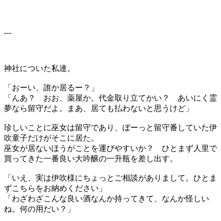
---
神社についた私達。
「おーい、誰か居るー？」
「んあ？ おお、薬屋か。代金取り立てかい？ あいにく霊
夢なら留守だよ。まあ、居ても払わないと思うけど」
珍しいことに巫女は留守であり、ぼーっと留守番していた伊
吹童子だけがそこに居た。
巫女が居ないほうがことを運びやすいか？ ひとまず人里で
買ってきた一番良い大吟醸の一升瓶を差し出す。
「いえ、実は伊吹様にちょっとご相談がありまして。ひとま
ずこちらをお納めください」
「わざわざこんな良い酒なんか持ってきて、なんか怪しい
ね。何の用だい？」