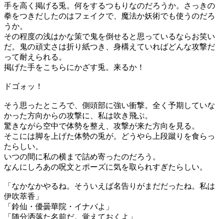
手を高く掲げる兎。何をするつもりなのだろうか。さっきの
拳をつきだしたのはフェイクで、魔法か妖術でも使うのだろ
うか。
その程度の浅はかな策で鬼を倒せると思っているならお笑い
だ。鬼の頑丈さは折り紙つき、身構えていればどんな攻撃だ
って耐えられる。
掲げた手をこちらにかざす兎。来るか！
ドゴォッ！
そう思ったところで、側頭部に強い衝撃。全く予期していな
かった方向からの攻撃に、私は吹き飛ぶ。
驚きながら空中で体勢を整え、攻撃が来た方向を見る。
そこには脚を上げた体勢の兎が。どうやら上段蹴りを食らっ
たらしい。
いつの間に私の横まで詰め寄ったのだろう。
なんにしろあの呪文とポーズに気を取られすぎたらしい。
「なかなかやるね。そういえば名告りがまだだったね。私は
伊吹萃香」
「鈴仙・優曇華院・イナバよ」
「随分洒落た名前だ。覚えておくよ」