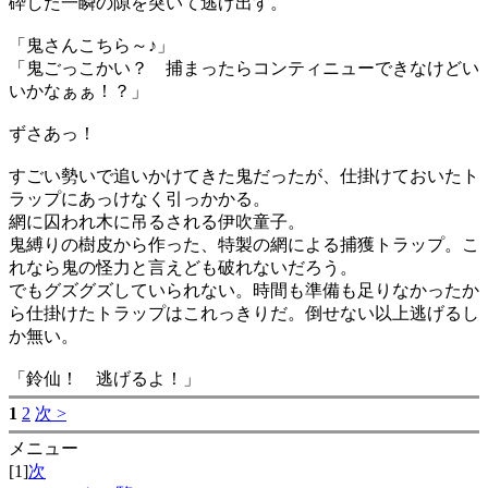
砕した一瞬の隙を突いて逃げ出す。
「鬼さんこちら～♪」
「鬼ごっこかい？ 捕まったらコンティニューできなけどい
いかなぁぁ！？」
ずさあっ！
すごい勢いで追いかけてきた鬼だったが、仕掛けておいたト
ラップにあっけなく引っかかる。
網に囚われ木に吊るされる伊吹童子。
鬼縛りの樹皮から作った、特製の網による捕獲トラップ。こ
れなら鬼の怪力と言えども破れないだろう。
でもグズグズしていられない。時間も準備も足りなかったか
ら仕掛けたトラップはこれっきりだ。倒せない以上逃げるし
か無い。
「鈴仙！ 逃げるよ！」
1
2
次 >
メニュー
[1]
次