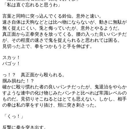
「私は直ぐ忘れると思うわ」
言葉と同時に突っ込んでくる鈴仙。意外と速い。
速さ自体は天狗などとは比べ物にならないが、動きに無駄が
無く捉えにくい。兎と侮っていたが、意外とやるようだ。
真正面から正拳突きを放ってくる。腰の入った良いパンチだ
が、その程度の速さで鬼を捉えられると思われては困る。
見切った上で、拳をつかもうと手を伸ばす。
スカッ！
バゴッ！
っ！？ 真正面から殴られる。
掴み損ねた！？
確かに殴り慣れた者の良いパンチだったが、鬼退治をやらか
すような連中の化け物じみたパンチと比べれば常識レベルの
ものだ。見切りそこねるとはとても思えない。しかし、相手
の拳は私の掌をすり抜け、頬に突き刺さった。
「くっ！」
反撃に拳を突き出す。