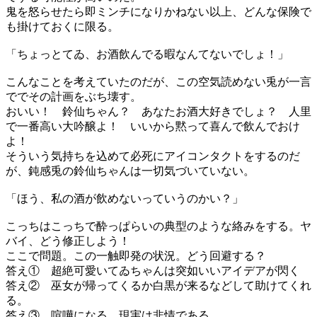
鬼を怒らせたら即ミンチになりかねない以上、どんな保険で
も掛けておくに限る。
「ちょっとてゐ、お酒飲んでる暇なんてないでしょ！」
こんなことを考えていたのだが、この空気読めない兎が一言
ででその計画をぶち壊す。
おいい！ 鈴仙ちゃん？ あなたお酒大好きでしょ？ 人里
で一番高い大吟醸よ！ いいから黙って喜んで飲んでおけ
よ！
そういう気持ちを込めて必死にアイコンタクトをするのだ
が、鈍感兎の鈴仙ちゃんは一切気づいていない。
「ほう、私の酒が飲めないっていうのかい？」
こっちはこっちで酔っぱらいの典型のような絡みをする。ヤ
バイ、どう修正しよう！
ここで問題。この一触即発の状況。どう回避する？
答え① 超絶可愛いてゐちゃんは突如いいアイデアが閃く
答え② 巫女が帰ってくるか白黒が来るなどして助けてくれ
る。
答え③ 喧嘩になる。現実は非情である。