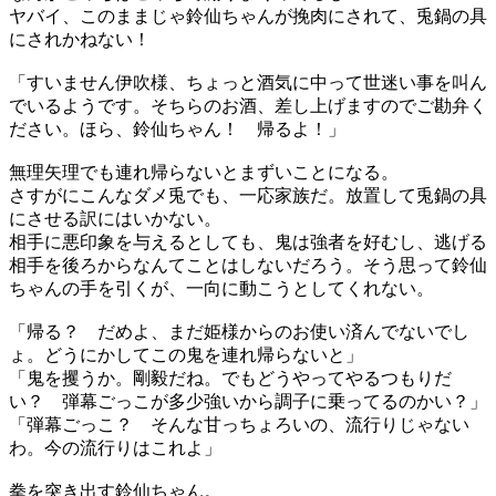
ヤバイ、このままじゃ鈴仙ちゃんが挽肉にされて、兎鍋の具
にされかねない！
「すいません伊吹様、ちょっと酒気に中って世迷い事を叫ん
でいるようです。そちらのお酒、差し上げますのでご勘弁く
ださい。ほら、鈴仙ちゃん！ 帰るよ！」
無理矢理でも連れ帰らないとまずいことになる。
さすがにこんなダメ兎でも、一応家族だ。放置して兎鍋の具
にさせる訳にはいかない。
相手に悪印象を与えるとしても、鬼は強者を好むし、逃げる
相手を後ろからなんてことはしないだろう。そう思って鈴仙
ちゃんの手を引くが、一向に動こうとしてくれない。
「帰る？ だめよ、まだ姫様からのお使い済んでないでし
ょ。どうにかしてこの鬼を連れ帰らないと」
「鬼を攫うか。剛毅だね。でもどうやってやるつもりだ
い？ 弾幕ごっこが多少強いから調子に乗ってるのかい？」
「弾幕ごっこ？ そんな甘っちょろいの、流行りじゃない
わ。今の流行りはこれよ」
拳を突き出す鈴仙ちゃん。