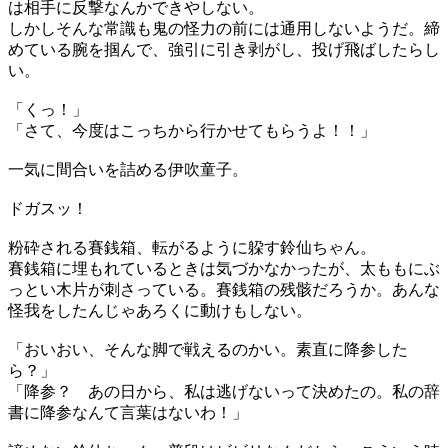
は相手に反撃なんかできやしない。
しかしそんな常識も鬼の怪力の前には通用しないようだ。締
めている腕を掴んで、強引に引き剥がし、投げ飛ばしたらし
い。
「くっ！」
「さて、今度はこっちから行かせてもらうよ！！」
一気に間合いを詰める伊吹童子。
ドガスッ！
粉砕される賽銭箱、転がるように躱す鈴仙ちゃん。
賽銭箱に埋もれているときは気づかなかったが、太ももにぶ
っとい木片が刺さっている。賽銭箱の残骸だろうか。あんな
怪我をしたんじゃあろくに動けもしない。
「おいおい、そんな脚で戦えるのかい。素直に降参した
ら？」
「降参？ あの日から、私は逃げないって決めたの。私の辞
書に降参なんて言葉はないわ！」