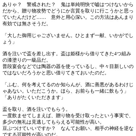
ありゃ？ 警戒された？ 鬼は単純明快で嘘はつけないから
だから、贈り物攻勢でどうにか言質を取りに行こうかと思っ
ていたんだけど…… 意外と用心深い。この方法はあんまり
有効では無さそうだ。
「大した御用じゃございません。ひとまず一献、いかがでし
ょう」
酒を注いで盃を差し出す。盃は姫様から借りてきた4つ組み
の漆塗りの一級品だ。
普段宴会などでは陶器の器を使っているし、中々目新しいの
ではないだろうかと思い借りてきておいたのだ。
「ふむ、何を考えてるのか知らんが、酒に善悪があるわけじ
ゃあない。いただこうか。ほら、お前らも一緒に飲もう」
「ありがたくいただきます」
盃を取り、酒を注いでもらう。
一度飲ませてしまえば、贈り物を受け取ったという事実で、
多少の無礼は見逃してもらえる可能性が高い。
豆ぶつけていいですか？ なんてお願い、相手の神経を逆な
でする可能性が高いのだ。