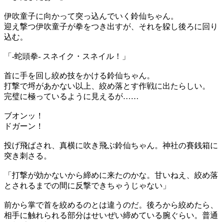
伊吹童子に向かって突っ込んでいく鈴仙ちゃん。
迎え撃つ伊吹童子が拳をつき出すが、それを躱し後ろに回り
込む。
「-蛇頭拳- スネイク・スネイル！」
首に手を回し絞め技をかける鈴仙ちゃん。
打撃で埒があかない以上、絞め落とす作戦に出たらしい。
完璧に極っているように見えるが……
ブオンッ！
ドガーン！
投げ飛ばされ、真横に吹き飛ぶ鈴仙ちゃん。神社の賽銭箱に
突き刺さる。
「打撃が効かないから締めに来たのかな。甘いねえ、絞め落
とされるまでの間に反撃できちゃうじゃない」
前から掌で首を絞めるのとは違うのだ。後ろから絞めたら、
相手に触れられる部分はせいぜい締めている腕ぐらい。普通