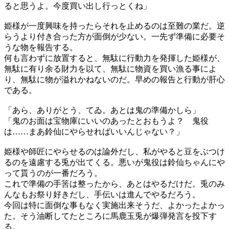
ると思うよ。今度買い出し行っとくね」
姫様が一度興味を持ったらそれを止めるのは至難の業だ。逆
らうより付き合った方が面倒が少ない。一先ず準備に必要そ
うな物を報告する。
何も言わずに放置すると、無駄に行動力を発揮した姫様が、
無駄に有り余る財力を以て、無駄に物資を買い漁る事によ
り、無駄に物が溢れかねないのだ。早めの報告と行動が肝心
である。
「あら、ありがとう、てゐ。あとは鬼の準備かしら」
「鬼のお面は宝物庫にいいのあったとおもうよ？ 鬼役
は……まあ鈴仙にやらせればいいんじゃない？」
姫様や師匠にやらせるのは論外だし、私がやると豆をぶつけ
るのを遠慮する兎が出てくる。悪いが鬼役は鈴仙ちゃんにや
って貰うのが一番だろう。
これで準備の手筈は整ったから、あとはやるだけだ。兎のみ
んなもお祭り好きだし、手伝いは進んでやるだろう。
今回は特に面倒な事もなく実施出来そうだ、よかったよかっ
た。そう油断してたところに馬鹿玉兎が爆弾発言を投下す
る。