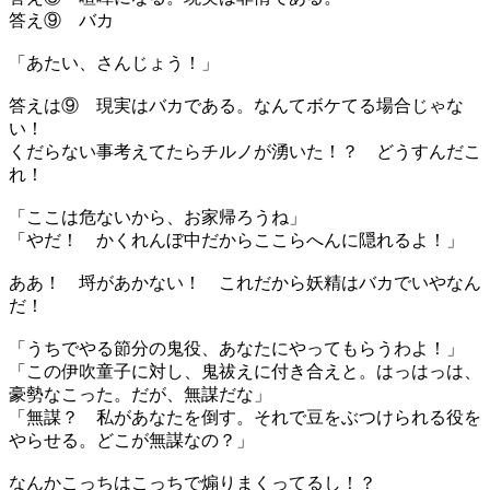
答え⑨ バカ
「あたい、さんじょう！」
答えは⑨ 現実はバカである。なんてボケてる場合じゃな
い！
くだらない事考えてたらチルノが湧いた！？ どうすんだこ
れ！
「ここは危ないから、お家帰ろうね」
「やだ！ かくれんぼ中だからここらへんに隠れるよ！」
ああ！ 埒があかない！ これだから妖精はバカでいやなん
だ！
「うちでやる節分の鬼役、あなたにやってもらうわよ！」
「この伊吹童子に対し、鬼祓えに付き合えと。はっはっは、
豪勢なこった。だが、無謀だな」
「無謀？ 私があなたを倒す。それで豆をぶつけられる役を
やらせる。どこが無謀なの？」
なんかこっちはこっちで煽りまくってるし！？