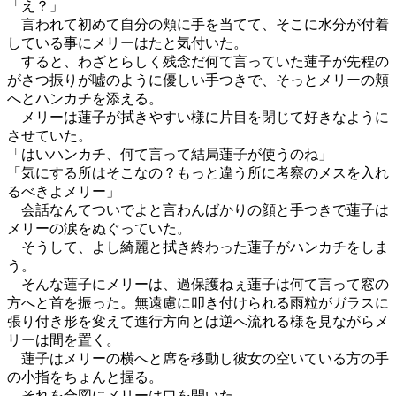
「え？」
言われて初めて自分の頬に手を当てて、そこに水分が付着
している事にメリーはたと気付いた。
すると、わざとらしく残念だ何て言っていた蓮子が先程の
がさつ振りが嘘のように優しい手つきで、そっとメリーの頬
へとハンカチを添える。
メリーは蓮子が拭きやすい様に片目を閉じて好きなように
させていた。
「はいハンカチ、何て言って結局蓮子が使うのね」
「気にする所はそこなの？もっと違う所に考察のメスを入れ
るべきよメリー」
会話なんてついでよと言わんばかりの顔と手つきで蓮子は
メリーの涙をぬぐっていた。
そうして、よし綺麗と拭き終わった蓮子がハンカチをしま
う。
そんな蓮子にメリーは、過保護ねぇ蓮子は何て言って窓の
方へと首を振った。無遠慮に叩き付けられる雨粒がガラスに
張り付き形を変えて進行方向とは逆へ流れる様を見ながらメ
リーは間を置く。
蓮子はメリーの横へと席を移動し彼女の空いている方の手
の小指をちょんと握る。
それを合図にメリーは口を開いた。