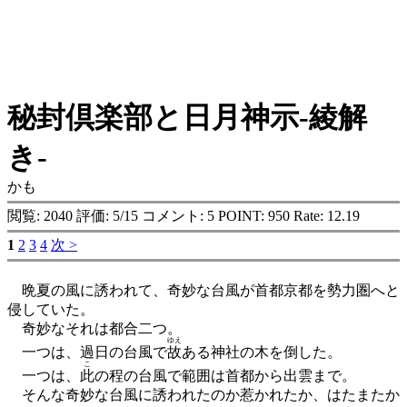
秘封倶楽部と日月神示-綾解
き-
かも
閲覧: 2040 評価: 5/15 コメント: 5 POINT: 950 Rate: 12.19
1
2
3
4
次 >
晩夏の風に誘われて、奇妙な台風が首都京都を勢力圏へと
侵していた。
奇妙なそれは都合二つ。
ゆえ
一つは、過日の台風で
故
ある神社の木を倒した。
こ
一つは、
此
の程の台風で範囲は首都から出雲まで。
そんな奇妙な台風に誘われたのか惹かれたか、はたまたか