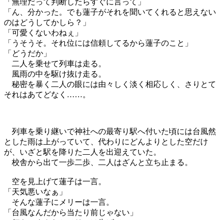
「無理だって判断したらすぐに言って」
「ん、分かった。でも蓮子がそれを聞いてくれると思えない
のはどうしてかしら？」
「可愛くないわねぇ」
「うそうそ。それ位には信頼してるから蓮子のこと」
「どうだか」
二人を乗せて列車は走る。
風雨の中を駆け抜け走る。
秘密を暴く二人の眼には由々しく淡く相応しく、さりとて
それはあてどなく……。
列車を乗り継いで神社への最寄り駅へ付いた頃には台風然
とした雨は上がっていて、代わりにどんよりとした空だけ
が、いざと駅を降りた二人を出迎えていた。
校舎から出て一歩二歩、二人はざんと立ち止まる。
空を見上げて蓮子は一言。
「天気悪いなぁ」
そんな蓮子にメリーは一言。
「台風なんだから当たり前じゃない」