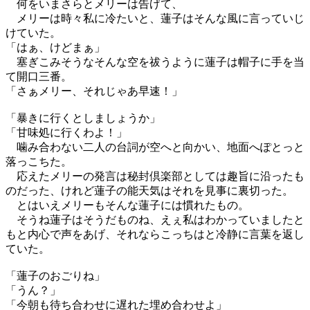
何をいまさらとメリーは告げて、
メリーは時々私に冷たいと、蓮子はそんな風に言っていじ
けていた。
「はぁ、けどまぁ」
塞ぎこみそうなそんな空を祓うように蓮子は帽子に手を当
て開口三番。
「さぁメリー、それじゃあ早速！」
「暴きに行くとしましょうか」
「甘味処に行くわよ！」
噛み合わない二人の台詞が空へと向かい、地面へぽとっと
落っこちた。
応えたメリーの発言は秘封倶楽部としては趣旨に沿ったも
のだった、けれど蓮子の能天気はそれを見事に裏切った。
とはいえメリーもそんな蓮子には慣れたもの。
そうね蓮子はそうだものね、えぇ私はわかっていましたと
もと内心で声をあげ、それならこっちはと冷静に言葉を返し
ていた。
「蓮子のおごりね」
「うん？」
「今朝も待ち合わせに遅れた埋め合わせよ」