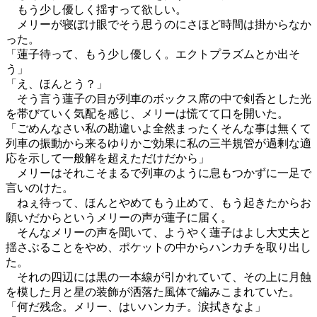
もう少し優しく揺すって欲しい。
メリーが寝ぼけ眼でそう思うのにさほど時間は掛からなか
った。
「蓮子待って、もう少し優しく。エクトプラズムとか出そ
う」
「え、ほんとう？」
そう言う蓮子の目が列車のボックス席の中で剣呑とした光
を帯びていく気配を感じ、メリーは慌てて口を開いた。
「ごめんなさい私の勘違いよ全然まったくそんな事は無くて
列車の振動から来るゆりかご効果に私の三半規管が過剰な適
応を示して一般解を超えただけだから」
メリーはそれこそまるで列車のように息もつかずに一足で
言いのけた。
ねぇ待って、ほんとやめてもう止めて、もう起きたからお
願いだからというメリーの声が蓮子に届く。
そんなメリーの声を聞いて、ようやく蓮子はよし大丈夫と
揺さぶることをやめ、ポケットの中からハンカチを取り出し
た。
それの四辺には黒の一本線が引かれていて、その上に月蝕
を模した月と星の装飾が洒落た風体で編みこまれていた。
「何だ残念。メリー、はいハンカチ。涙拭きなよ」