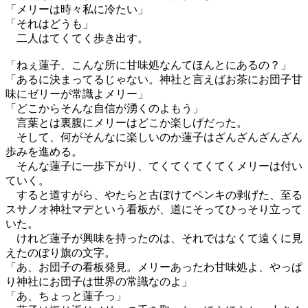
「メリーは時々私に冷たい」
「それはどうも」
二人はてくてく歩き出す。
「ねぇ蓮子、こんな所に甘味処なんてほんとにあるの？」
「あるに決まってるじゃない。神社と言えばお茶にお団子甘
味にゼリーが常識よメリー」
「どこからそんな自信が湧くのよもう」
言葉とは裏腹にメリーはどこか楽しげだった。
そして、何がそんなに楽しいのか蓮子はざんざんざんざん
歩みを進める。
そんな蓮子に一歩下がり、てくてくてくてくメリーは付い
ていく。
すると道すがら、やたらと古ぼけてペンキの剥げた、至る
スサノオ神社マデという看板が、道にそってひっそり立って
いた。
けれど蓮子が興味を持ったのは、それではなくて遠くに見
えたのぼり旗の文字。
「あ、お団子の看板発見。メリーあったわ甘味処よ、やっぱ
り神社にお団子は世界の常識なのよ」
「あ、ちょっと蓮子っ」