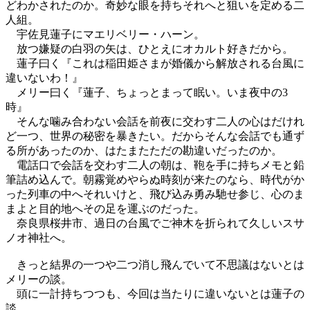
どわかされたのか。奇妙な眼を持ちそれへと狙いを定める二
人組。
宇佐見蓮子にマエリベリー・ハーン。
放つ嫌疑の白羽の矢は、ひとえにオカルト好きだから。
蓮子曰く『これは稲田姫さまが婚儀から解放される台風に
違いないわ！』
メリー曰く『蓮子、ちょっとまって眠い。いま夜中の3
時』
そんな噛み合わない会話を前夜に交わす二人の心はだけれ
ど一つ、世界の秘密を暴きたい。だからそんな会話でも通ず
る所があったのか、はたまたただの勘違いだったのか。
電話口で会話を交わす二人の朝は、鞄を手に持ちメモと鉛
筆詰め込んで。朝霧覚めやらぬ時刻が来たのなら、時代がか
った列車の中へそれいけと、飛び込み勇み馳せ参じ、心のま
まよと目的地へその足を運ぶのだった。
奈良県桜井市、過日の台風でご神木を折られて久しいスサ
ノオ神社へ。
きっと結界の一つや二つ消し飛んでいて不思議はないとは
メリーの談。
頭に一計持ちつつも、今回は当たりに違いないとは蓮子の
談。