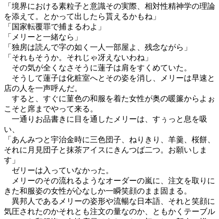
「境界における素粒子と意識その実際、相対性精神学の理論
を添えて。とかって出したら貰えるかもね」
「国家転覆罪で捕まるわよ」
「メリーと一緒なら」
「独房は読んで字の如く一人一部屋よ、残念ながら」
「それもそうか。それじゃ冴えないわね」
その気が全くなさそうに蓮子は肩をすくめていた。
そうして蓮子は化粧室へとその姿を消し、メリーは早速と
店の人を一声呼んだ。
すると、すぐに菫色の和服を着た女性が奥の暖簾からよぉ
こそと席までやって来る。
一通りお品書きに目を通したメリーは、すぅっと息を吸
い、
「あんみつと宇治金時に三色団子、ねりきり、羊羹、桜餅、
それに月見団子と抹茶アイスにきんつば二つ。お願いしま
す」
ゼリーは入っていなかった。
メリーのその流れるようなオーダーの嵐に、注文を取りに
きた和服姿の女性が心なしか一瞬笑顔のまま固まる。
異邦人であるメリーの姿形や流暢な日本語、それと笑顔に
気圧されたのかそれとも注文の量なのか、ともかくテーブル