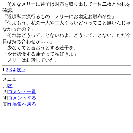
そんなメリーに蓮子は財布を取り出して一枚二枚とお札を
確認。
「近頃私に流行るもの、メリーにお勘定お財布冬空」
「何よもう、私の一人や二人くらいどうってこと無いんじゃ
なかったの？」
「それはどうってことないわよ、どうってことない。ただ今
日は持ち合わせが……」
少なくてと言おうとする蓮子を、
「やせ我慢する蓮子って私好きよ」
メリーは封殺していた。
1
2
3
4
次 >
メニュー
[1]
次
[3]
コメント一覧
[4]
コメントする
[0]
作品集へ戻る