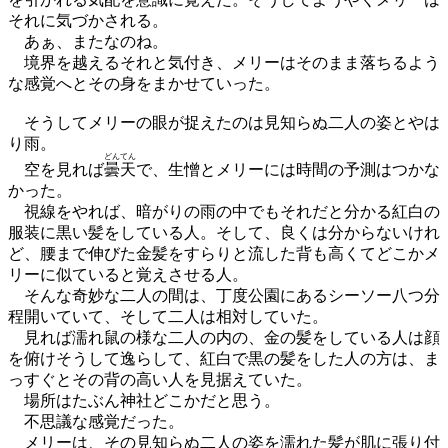
それに気づかされる。
あぁ、またなのね。
境界を越えるそれと気付き、メリーはそのまま落ちるよう
な感覚へとその身をまかせていった。
そうしてメリーの眼が捉えたのは見知らぬ二人の姿とやは
り雨。
どんてん
空を見れば
曇天
で、生憎とメリーには時間の予測はつかな
かった。
視線をやれば、暗がりの雨の中でもそれだと分かる紅白の
服装に黒い髪をしている人。そして、良くは分からないけれ
ど、腰まで伸びた金髪をすらりと流した背も高くてどこかメ
リーに似ていると覚えさせる人。
そんな奇妙な二人の間は、丁度公園にあるシーソー八つ分
程開いていて、そして二人は相対していた。
見れば濡れ鼠の様な二人の内の、金の髪をしている人は顔
を俯けそうして逸らして、紅白で黒の髪をした人の方は、ま
っすぐとその背の高い人を見据えていた。
場所はたぶん神社どこかだと思う。
不思議な感覚だった。
メリーは、その見知らぬ二人の姿を濡れた髪が肌に張り付