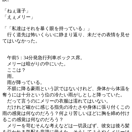
「ねぇ蓮子」
「えぇメリー」
「「私達はそれを暴く眼を持っている」」
行く道先は怖いくらいに静まり返り、未だその表情を見せ
てはいなかった。
午前5：34分発急行列車ボックス席。
メリーは暗がりの中にいた。
ここは？
雨。
雨が降っている。
不躾に降る豪雨という訳ではないけれど、身体から体温を
奪うには十分という位の冷たい雨がしとしと降っていた。
だって言うのにメリーの衣服は濡れてはいない。
だけれど確かに感じる指先の冷たさや身体に張り付くこの
雨の感覚は何なのだろう？何より苦しいほどに胸を締め付け
るこの感覚は何なのだろう？
メリーを苛むそんな考えなどは一切及ばず、彼女は後ろ髪
を引かれる気配を意識に覚えた。そうしてようやくメリーは