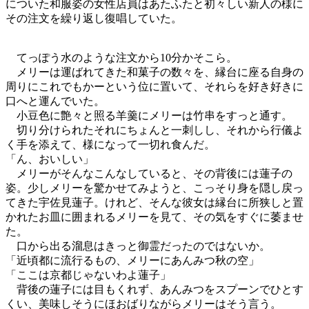
についた和服姿の女性店員はあたふたと初々しい新人の様に
その注文を繰り返し復唱していた。
てっぽう水のような注文から10分かそこら。
メリーは運ばれてきた和菓子の数々を、縁台に座る自身の
周りにこれでもかーという位に置いて、それらを好き好きに
口へと運んでいた。
小豆色に艶々と照る羊羹にメリーは竹串をすっと通す。
切り分けられたそれにちょんと一刺しし、それから行儀よ
く手を添えて、様になって一切れ食んだ。
「ん、おいしい」
メリーがそんなこんなしていると、その背後には蓮子の
姿。少しメリーを驚かせてみようと、こっそり身を隠し戻っ
てきた宇佐見蓮子。けれど、そんな彼女は縁台に所狭しと置
かれたお皿に囲まれるメリーを見て、その気をすぐに萎ませ
た。
口から出る溜息はきっと御霊だったのではないか。
「近頃都に流行るもの、メリーにあんみつ秋の空」
「ここは京都じゃないわよ蓮子」
背後の蓮子には目もくれず、あんみつをスプーンでひとす
くい、美味しそうにほおばりながらメリーはそう言う。