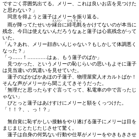
ですごく雰囲気出てる。メリー、これは良いお店を見つけた
と思わない？」
同意を得ようと蓮子はメリーを振り返る。
えんだい
ひもうせん
雨が降ってたせいか
縁台
に
緋毛氈
をかけてないのが本当に
残念、今日は使えないんだろうなぁと蓮子は心底残念がって
いた。
「ん？あれ、メリー顔赤いんじゃない？もしかして体調悪く
なった？」
「っ……！…………はぁ、もう蓮子のばか」
見つかった、というメリーの恥じらいの思いもよそに蓮子
は見当違いの気遣いを見せていた。
蓮子のばかばかあほの子蓮子、物理屋変人オカルトばか！
そんな声がメリーから聞こえてきそうだった。
「無理だと思ったらすぐ言ってって、私電車の中で言ったじ
ゃない」
ぴとっと蓮子はあけすけにメリーと額をくっつけた。
「！！？、、っ！？」
無自覚に恥ずかしい接触をやり遂げる蓮子にメリーは目を
まじまじとたじたじさせて驚く。
蓮子は自身の何気ない行動や仕草がメリーをやきもきさせ