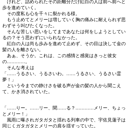
けれど、詰められたその距離分だけ紅白の人は前へ前へと
歩を進めていく。
その度私も心を千々に裂かれる様。
もう止めてとメリーは増していく胸の痛みに耐えられず思
わずそう叫びたくなった。
そんな苦しい思いをしてまであなたは何をしようとしてい
るの？そう思わずにいられなかった。
紅白の人は尚も歩みを進めて止めず、その目は決して金の
髪の人を離さない。
あぁ、そうか。これは、この感情と感覚はきっと彼女
の…………。
そんな考えは
「……うるさい、うるさいわ。……うるさい、うるさい霊
夢！」
という今までの静けさを破る声が金の髪の人から聞こえ
て、かき消されていた。
「……りー。……リー、聞……る？…………メリー、ちょっ
とメリー！」
風雨に曝されガタガタと揺れる列車の中で、宇佐見蓮子は
同じくガタガタとメリーの肩を揺すっていた。