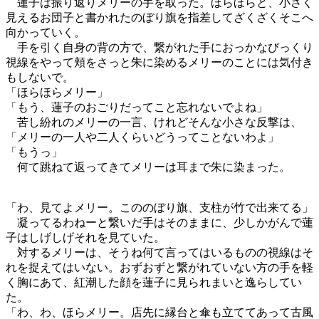
蓮子は振り返りメリーの手を取った。ほらほらと、小さく
見えるお団子と書かれたのぼり旗を指差してざくざくそこへ
向かっていく。
手を引く自身の背の方で、繋がれた手におっかなびっくり
視線をやって頬をさっと朱に染めるメリーのことには気付き
もしないで。
「ほらほらメリー」
「もう、蓮子のおごりだってこと忘れないでよね」
苦し紛れのメリーの一言、けれどそんな小さな反撃は、
「メリーの一人や二人くらいどうってことないわよ」
「もうっ」
何て跳ねて返ってきてメリーは耳まで朱に染まった。
「わ、見てよメリー。こののぼり旗、支柱が竹で出来てる」
凝ってるわねーと繋いだ手はそのままに、少しかがんで蓮
子はしげしげそれを見ていた。
対するメリーは、そうね何て言ってはいるものの視線はそ
れを捉えてはいない。おずおずと繋がれていない方の手を軽
く胸にあて、紅潮した顔を蓮子に見られまいと逸らしてい
た。
「わ、わ、ほらメリー。店先に縁台と傘も立ててあって古風