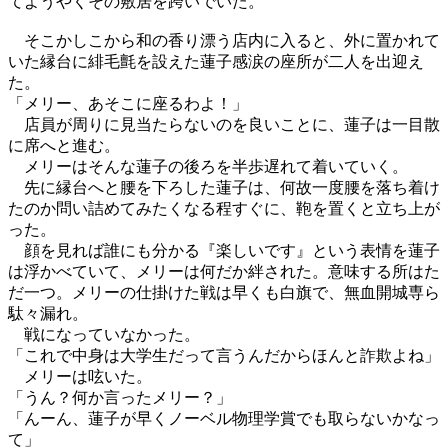
てようやくその敷居を跨いでいた。
そこかしこから和の香り漂う店内に入ると、外に置かれて
いた縁台に緋毛氈を設えた蓮子感涙の座所が二人を出迎え
た。
「メリー、あそこに座るわよ！」
店員が周りに見当たらないのを良いことに、蓮子は一目散
に席へと進む。
メリーはそんな蓮子の後ろを半歩遅れて着いていく。
先に縁台へと腰を下ろした蓮子は、何故一度腰を落ち着け
たのか問い詰めてみたくなる程すぐに、鞄を置くと立ち上が
った。
顔を見れば誰にも分かる『楽しいです』という表情を蓮子
は浮かべていて、メリーは何だか絆された。意味する所はた
だ一つ。メリーの仕掛けた戦は早くも白旗で、無血開城専ら
駄々漏れ。
戦になっていなかった。
「これで中身は大学生だって言うんだからほんと詐欺よね」
メリーは呟いた。
「うん？何か言ったメリー？」
「んーん、蓮子が早くノーベル物理学賞でも取らないかなっ
て」