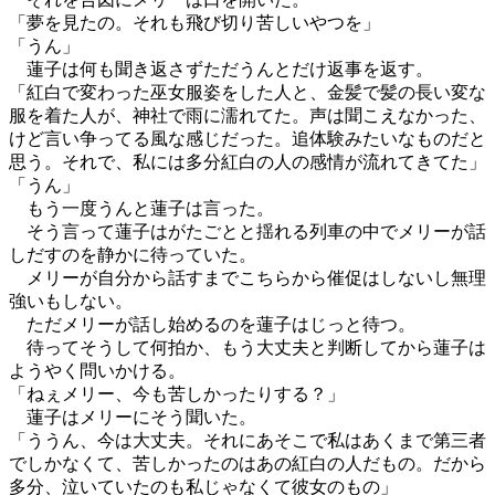
「夢を見たの。それも飛び切り苦しいやつを」
「うん」
蓮子は何も聞き返さずただうんとだけ返事を返す。
「紅白で変わった巫女服姿をした人と、金髪で髪の長い変な
服を着た人が、神社で雨に濡れてた。声は聞こえなかった、
けど言い争ってる風な感じだった。追体験みたいなものだと
思う。それで、私には多分紅白の人の感情が流れてきてた」
「うん」
もう一度うんと蓮子は言った。
そう言って蓮子はがたごとと揺れる列車の中でメリーが話
しだすのを静かに待っていた。
メリーが自分から話すまでこちらから催促はしないし無理
強いもしない。
ただメリーが話し始めるのを蓮子はじっと待つ。
待ってそうして何拍か、もう大丈夫と判断してから蓮子は
ようやく問いかける。
「ねぇメリー、今も苦しかったりする？」
蓮子はメリーにそう聞いた。
「ううん、今は大丈夫。それにあそこで私はあくまで第三者
でしかなくて、苦しかったのはあの紅白の人だもの。だから
多分、泣いていたのも私じゃなくて彼女のもの」