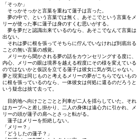
「そっか」
そっかそっかと言葉を重ねて蓮子は言った。
夢の中で、という言葉では無く、あそこでという言葉をメ
リーが使った事に蓮子は身のすくむ思いがする。
夢を夢だと認識出来ているのなら、あそこでなんて言葉は
出ない。
それは夢に根を張ってそちらに佇んでいなければ到底出る
ことの無い言葉の感覚。
メリーから聞かされる夢の話をカウンセリングする度に、
内心、メリーの眼は境界を越える程度にその様を変えている
のではないかと仮説を立てる蓮子は彼女に気が気じゃない。
夢と現実は同じものと考えるメリーの夢がこちらでないもの
に根を張っているのなら、一体彼女は何処に還るのだろうと
いう疑念は捨て去って。
目的地へ向けごとごとと列車が二人を揺らしていた。それ
はカーブへと差し掛かり、二人の身体は遠心力に引かれ、メ
リーの頭が蓮子の肩へとさっと転がる。
蓮子はメリーを拒絶しない。
「メリー？」
「どうしたの蓮子？」