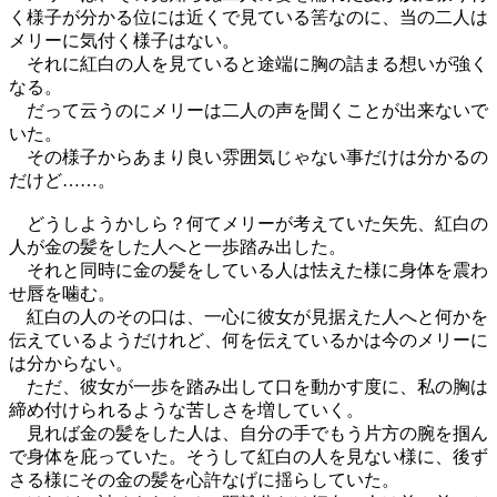
く様子が分かる位には近くで見ている筈なのに、当の二人は
メリーに気付く様子はない。
それに紅白の人を見ていると途端に胸の詰まる想いが強く
なる。
だって云うのにメリーは二人の声を聞くことが出来ないで
いた。
その様子からあまり良い雰囲気じゃない事だけは分かるの
だけど……。
どうしようかしら？何てメリーが考えていた矢先、紅白の
人が金の髪をした人へと一歩踏み出した。
それと同時に金の髪をしている人は怯えた様に身体を震わ
せ唇を噛む。
紅白の人のその口は、一心に彼女が見据えた人へと何かを
伝えているようだけれど、何を伝えているかは今のメリーに
は分からない。
ただ、彼女が一歩を踏み出して口を動かす度に、私の胸は
締め付けられるような苦しさを増していく。
見れば金の髪をした人は、自分の手でもう片方の腕を掴ん
で身体を庇っていた。そうして紅白の人を見ない様に、後ず
さる様にその金の髪を心許なげに揺らしていた。