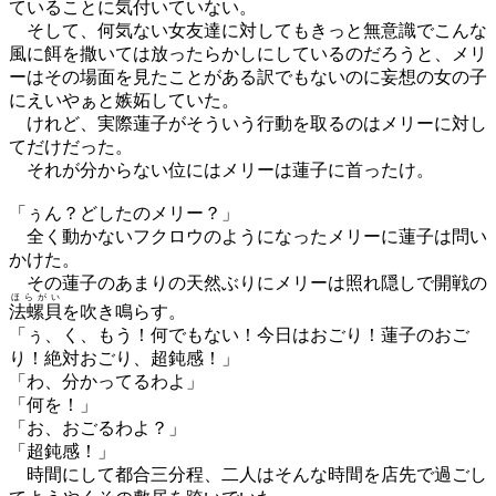
ていることに気付いていない。
そして、何気ない女友達に対してもきっと無意識でこんな
風に餌を撒いては放ったらかしにしているのだろうと、メリ
ーはその場面を見たことがある訳でもないのに妄想の女の子
にえいやぁと嫉妬していた。
けれど、実際蓮子がそういう行動を取るのはメリーに対し
てだけだった。
それが分からない位にはメリーは蓮子に首ったけ。
「ぅん？どしたのメリー？」
全く動かないフクロウのようになったメリーに蓮子は問い
かけた。
その蓮子のあまりの天然ぶりにメリーは照れ隠しで開戦の
ほらがい
法螺貝
を吹き鳴らす。
「ぅ、く、もう！何でもない！今日はおごり！蓮子のおご
り！絶対おごり、超鈍感！」
「わ、分かってるわよ」
「何を！」
「お、おごるわよ？」
「超鈍感！」
時間にして都合三分程、二人はそんな時間を店先で過ごし