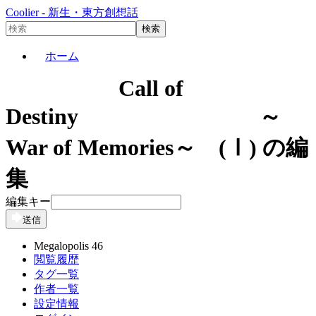
Coolier - 新生・東方創想話
ホーム
Call of
Destiny ～
War of Memories～ (Ⅰ) の編
集
編集キー
送信
Megalopolis 46
閲覧履歴
タグ一覧
作者一覧
設定情報