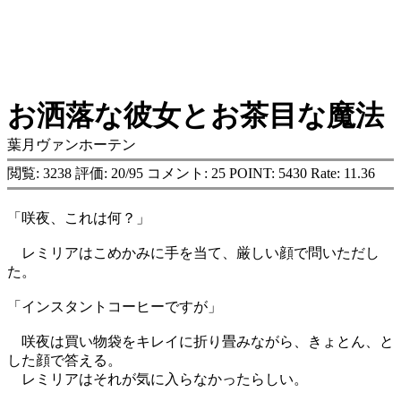
お洒落な彼女とお茶目な魔法
葉月ヴァンホーテン
閲覧: 3238 評価: 20/95 コメント: 25 POINT: 5430 Rate: 11.36
「咲夜、これは何？」
レミリアはこめかみに手を当て、厳しい顔で問いただし
た。
「インスタントコーヒーですが」
咲夜は買い物袋をキレイに折り畳みながら、きょとん、と
した顔で答える。
レミリアはそれが気に入らなかったらしい。