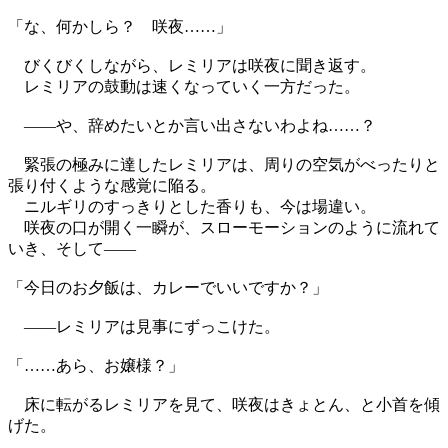
「な、何かしら？ 咲夜……」
びくびくしながら、レミリアは咲夜に聞き返す。
レミリアの鼓動は速くなっていく一方だった。
――や、辞めたいとか言い出さないわよね……？
緊張の極みに達したレミリアは、周りの空気がべったりと
張り付くような感覚に陥る。
ニルギリのすっきりとした香りも、今は場違い。
咲夜の口が開く一瞬が、スローモーションのように流れて
いき、そして――
「今日のお夕飯は、カレーでいいですか？」
――レミリアは見事にずっこけた。
「……あら、お嬢様？」
床に転がるレミリアを見て、咲夜はきょとん、と小首を傾
げた。