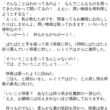
「そんなことはわかってるのよ！ なんでこんなものを買っ
てきたのかって聞いてるの！ ええい、買い物袋を再利用し
ようとするな！」
「えっと、私が飲むためです。間違ってもお嬢様にお出しし
たりはしませんよ。買い物袋は取っておきます。いろいろと
便利なので」
「ちっがーう！ 何もかもがちがーう！」
ぱたぱたと手を振って笑う咲夜に対し（同時にぱたぱたと
折り畳んでいく咲夜に対し）、レミリアはさらに激昂した。
「そういうことを言ってるんじゃないの！」
「では、どういうことでしょう……？」
咲夜は困ったように訊ねた。
ごほん、と咳払いをし、レミリアはぴっ、と人差し指を咲
夜の鼻先に向けた。
「いいこと咲夜？ あなたは誇り高き紅魔館の一員なの」
「ええ、お嬢様には伝えきれないほど感謝しておりますわ」
作りものでない、柔らかな素の笑顔を浮かべ、咲夜は答え