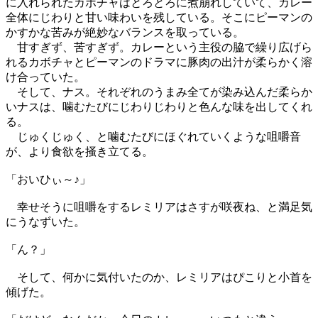
に入れられたカボチャはとろとろに煮崩れしていて、カレー
全体にじわりと甘い味わいを残している。そこにピーマンの
かすかな苦みが絶妙なバランスを取っている。
甘すぎず、苦すぎず。カレーという主役の脇で繰り広げら
れるカボチャとピーマンのドラマに豚肉の出汁が柔らかく溶
け合っていた。
そして、ナス。それぞれのうまみ全てが染み込んだ柔らか
いナスは、噛むたびにじわりじわりと色んな味を出してくれ
る。
じゅくじゅく、と噛むたびにほぐれていくような咀嚼音
が、より食欲を掻き立てる。
「おいひぃ～♪」
幸せそうに咀嚼をするレミリアはさすが咲夜ね、と満足気
にうなずいた。
「ん？」
そして、何かに気付いたのか、レミリアはぴこりと小首を
傾げた。