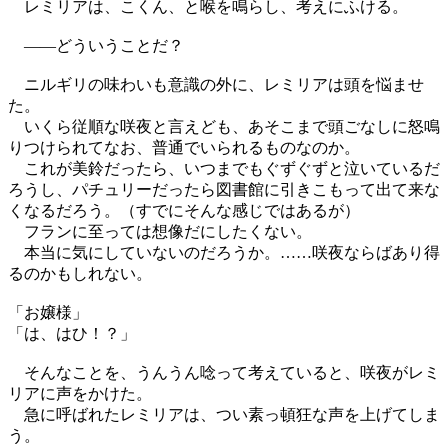
レミリアは、こくん、と喉を鳴らし、考えにふける。
――どういうことだ？
ニルギリの味わいも意識の外に、レミリアは頭を悩ませ
た。
いくら従順な咲夜と言えども、あそこまで頭ごなしに怒鳴
りつけられてなお、普通でいられるものなのか。
これが美鈴だったら、いつまでもぐずぐずと泣いているだ
ろうし、パチュリーだったら図書館に引きこもって出て来な
くなるだろう。（すでにそんな感じではあるが）
フランに至っては想像だにしたくない。
本当に気にしていないのだろうか。……咲夜ならばあり得
るのかもしれない。
「お嬢様」
「は、はひ！？」
そんなことを、うんうん唸って考えていると、咲夜がレミ
リアに声をかけた。
急に呼ばれたレミリアは、つい素っ頓狂な声を上げてしま
う。