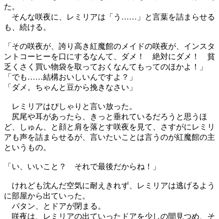
た。
そんな咲夜に、レミリアは「う……」と言葉を詰まらせる
も、続ける。
「その咲夜が、誇り高き紅魔館のメイドの咲夜が、インスタ
ントコーヒーを口にするなんて、ダメ！ 絶対にダメ！ 貧
乏くさく買い物袋を取っておくなんてもってのほかよ！」
「でも……結構おいしいんですよ？」
「ダメ。ちゃんと豆から挽きなさい」
レミリアはぴしゃりと言い放った。
尻尾や耳があったら、きっと垂れているだろうと思うほ
ど、しゅん、と顔と肩を落とす咲夜を見て、さすがにレミリ
アも声を詰まらせるが、言いたいことは言うのが紅魔館の主
というもの。
「い、いいこと？ それで最後だからね！」
けれども沈んだ空気に耐えきれず、レミリアは逃げるよう
に部屋から出ていった。
パタン、とドアが閉まる。
咲夜は、レミリアの出ていったドアを少しの間見つめ、そ