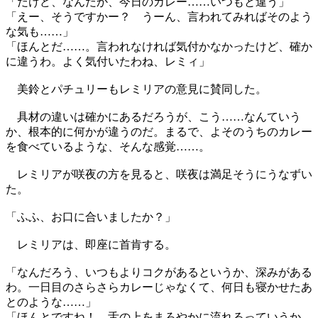
「だけど、なんだか、今日のカレー……いつもと違う」
「えー、そうですかー？ うーん、言われてみればそのよう
な気も……」
「ほんとだ……。言われなければ気付かなかったけど、確か
に違うわ。よく気付いたわね、レミィ」
美鈴とパチュリーもレミリアの意見に賛同した。
具材の違いは確かにあるだろうが、こう……なんていう
か、根本的に何かが違うのだ。まるで、よそのうちのカレー
を食べているような、そんな感覚……。
レミリアが咲夜の方を見ると、咲夜は満足そうにうなずい
た。
「ふふ、お口に合いましたか？」
レミリアは、即座に首肯する。
「なんだろう、いつもよりコクがあるというか、深みがある
わ。一日目のさらさらカレーじゃなくて、何日も寝かせたあ
とのような……」
「ほんとですね！ 舌の上をまろやかに流れるっていうか、