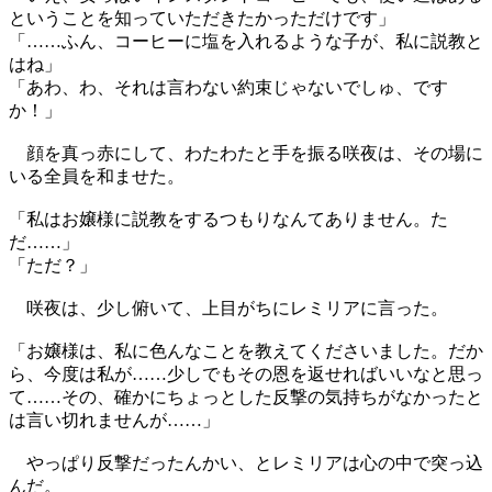
ということを知っていただきたかっただけです」
「……ふん、コーヒーに塩を入れるような子が、私に説教と
はね」
「あわ、わ、それは言わない約束じゃないでしゅ、です
か！」
顔を真っ赤にして、わたわたと手を振る咲夜は、その場に
いる全員を和ませた。
「私はお嬢様に説教をするつもりなんてありません。た
だ……」
「ただ？」
咲夜は、少し俯いて、上目がちにレミリアに言った。
「お嬢様は、私に色んなことを教えてくださいました。だか
ら、今度は私が……少しでもその恩を返せればいいなと思っ
て……その、確かにちょっとした反撃の気持ちがなかったと
は言い切れませんが……」
やっぱり反撃だったんかい、とレミリアは心の中で突っ込
んだ。