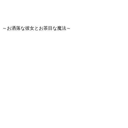
～お洒落な彼女とお茶目な魔法～