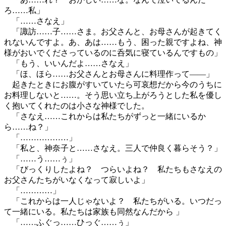
ろ……私」
「……さなえ」
「諏訪……子……さま。お父さんと、お母さんが起きてく
れないんですよ。あ、あは……もう、困った親ですよね、神
様がおいでくださっているのに呑気に寝ているんですもの」
「もう、いいんだよ……さなえ」
「ほ、ほら……お父さんとお母さんに料理作って――」
起きたときにお腹がすいていたら可哀想だから今のうちに
お料理しないと……。そう思い立ち上がろうとした私を優し
く抱いてくれたのは小さな神様でした。
「さなえ……これからは私たちがずっと一緒にいるか
ら……ね？」
「………………」
「私と、神奈子と……さなえ。三人で仲良く暮らそう？」
「……う……ぅ」
「びっくりしたよね？ つらいよね？ 私たちもさなえの
お父さんたちがいなくなって寂しいよ」
「…………」
「これからは一人じゃないよ？ 私たちがいる。いつだっ
て一緒にいる。私たちは家族も同然なんだから 」
「……ふぐっ……ひっぐ……ぅ」