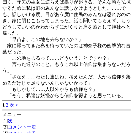
曰く、守矢の巫女に逆らえば祟りが起きる。そんな噂を払拭
するために私は町のみんなに話しかけようとした。……で
も、話しかける度、目があう度に住民のみんなは恐れおのの
き、家に閉じこもってしまった。話も聞いてもらえず、もう
どうしていいのかわからずにがくりと肩を落として神社へと
帰った。
「早苗よ、この地を去らないか？」
家に帰ってきた私を待っていたのは神奈子様の衝撃的な言
葉だった。
「この地を去るって……どういうことですか？」
「言った通りのこと。もうこれ以上信仰は集まらないだろ
う」
「さなえ……わたし達はね、考えたんだ。人から信仰を集
めるだけじゃ足りないんじゃないかって」
「もしかして……人以外からも信仰を？」
「そう、私達は妖怪からも信仰を得ようと思っている」
1
2
次 >
メニュー
[1]
次
[3]
コメント一覧