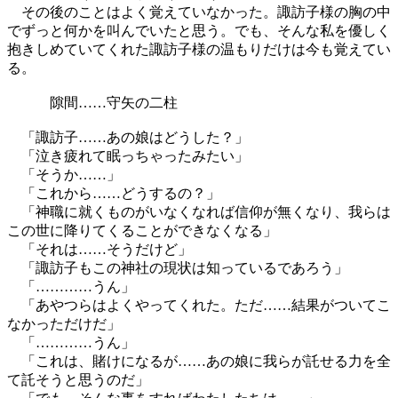
その後のことはよく覚えていなかった。諏訪子様の胸の中
でずっと何かを叫んでいたと思う。でも、そんな私を優しく
抱きしめていてくれた諏訪子様の温もりだけは今も覚えてい
る。
隙間……守矢の二柱
「諏訪子……あの娘はどうした？」
「泣き疲れて眠っちゃったみたい」
「そうか……」
「これから……どうするの？」
「神職に就くものがいなくなれば信仰が無くなり、我らは
この世に降りてくることができなくなる」
「それは……そうだけど」
「諏訪子もこの神社の現状は知っているであろう」
「…………うん」
「あやつらはよくやってくれた。ただ……結果がついてこ
なかっただけだ」
「…………うん」
「これは、賭けになるが……あの娘に我らが託せる力を全
て託そうと思うのだ」