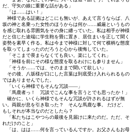
だ、守矢の娘に重要な話がある」
「は……はい！」
神様である証拠はどこにも無いが、あえて言うならば、八
坂の神と名乗った女性のほうからは何か……威厳というもの
を感じ取れる雰囲気をその身に纏っていた。私は相手が神様
だと信じた途端に学生鞄を畳に置き、居住まいを正して聞く
姿勢を素早く作る。私は今まで神様に対して何て横柄な態度
を取ってしまったのだろうと心から後悔していた。
「そこまで畏まらなくても良い。楽にしてくれ」
「神様を前にその様な態度を取るわけにも参りません」
「そうか……では、そのままで聞いて欲しい」
その後、八坂様が口にした言葉は到底受け入れられるもの
ではありませんでした。
「いくら神様でもそんな冗談――」
「馬鹿者っ！ 冗談でこんな事を言うとでも思ったか！」
確かに、いくら神様でもそんな冗談が許されるはずが無
い。両親が息を引き取った？ そんな馬鹿な事。 だけど、
もしそれが本当なのだとしたら？
「私たちはこやつらの最後を見届けに来たのだ。ただ、そ
れだけのこと」
「は、はは……何を言っているんですか。お父さんもお母