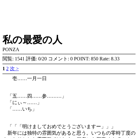
私の最愛の人
PONZA
閲覧: 1541 評価: 0/20 コメント: 0 POINT: 850 Rate: 8.33
1
2
次 >
壱……一月一日
「五……四……参………」
「にぃ～……」
「……いち」
「「「明けましておめでとうございますー」」」
新年には独特の雰囲気があると思う。いつもの零時丁度の