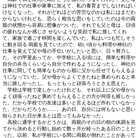
は神社での仕事や家事に加えて、私の養育までしなければい
けなくなった。それがどれほどの苦労なのかは私にはまだわ
からないけれども、恐らく相当な思いをしていたのは今の両
親の状態から容易に想像がついた。それでも父と母は、日頃
の疲れなんか感じさ せないような笑顔で私に接してくれ
て、家族で過ごす時間を楽しんでいた。私はいつも忙しそう
に動き回る 両親を見ていたので、幼い頃から料理や神社の
仕事を覚えて父や母の手伝いがしたいと思い、日々努力し
た。その甲斐あってか、中学校に入る頃には、簡単な料理や
自分の弁当くらいなら自分で作れるようになったし、神社の
仕事に関しても簡単なものから順に父から任せてもらえるよ
うになっていた。父や母からよくできたねと褒められると本
当に嬉しかったし、もっともっと頑張ろうとさえ思えた。
学校は学校で楽しかったけれども、それ以上に父や母から
よく頑張ったねと褒めてもらえることの方が何倍も嬉しかっ
た。だから学校での友達は多いと言えるほど作れていなかっ
た。だからだろうか……。あの日、自分には何もないと思い
知らされた日が来るとは思ってもみなかった。
高校に通学するかどうかは、両親のその日の朝の体調を見
てから決めると行動し始めて数ヶ月が経ったある日のことだ
った。以前、私が学校にいる間に両親が倒れたことがあって