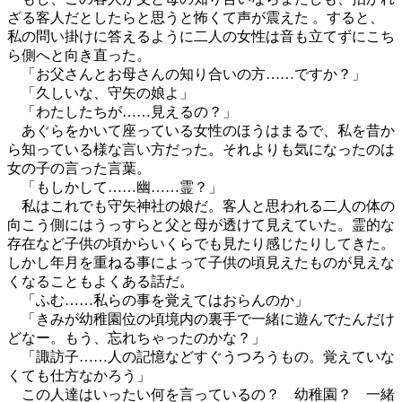
ざる客人だとしたらと思うと怖くて声が震えた 。すると、
私の問い掛けに答えるように二人の女性は音も立てずにこち
ら側へと向き直った。
「お父さんとお母さんの知り合いの方……ですか？」
「久しいな、守矢の娘よ」
「わたしたちが……見えるの？」
あぐらをかいて座っている女性のほうはまるで、私を昔か
ら知っている様な言い方だった。それよりも気になったのは
女の子の言った言葉。
「もしかして……幽……霊？」
私はこれでも守矢神社の娘だ。客人と思われる二人の体の
向こう側にはうっすらと父と母が透けて見えていた。霊的な
存在など子供の頃からいくらでも見たり感じたりしてきた。
しかし年月を重ねる事によって子供の頃見えたものが見えな
くなることもよくある話だ。
「ふむ……私らの事を覚えてはおらんのか」
「きみが幼稚園位の頃境内の裏手で一緒に遊んでたんだけ
どなー。もう、忘れちゃったのかな？」
「諏訪子……人の記憶などすぐうつろうもの。覚えていな
くても仕方なかろう」
この人達はいったい何を言っているの？ 幼稚園？ 一緒