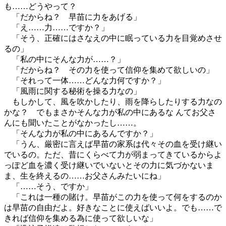
も……どうやって？
「だからね？ 早苗に力をあげる」
「え……力……ですか？」
「そう、正確にはさなえの中に眠っている力を目覚めさせ
るの」
「私の中にそんな力が……？」
「だからね？ その力を使って信仰を集めて欲しいの」
「それって一体……どんな力何ですか？」
「風雨に関する秘術を操る力なの」
もしかして、風を吹かしたり、雨を降らしたりする力なの
かな？ でもまさかそんな力が私の中にあるな んてお父さ
んにも聞いたことがなかったし……。
「そんな力が私の中にあるんですか？」
「うん、厳密に言えば早苗の家系は代々その血を受け継い
でいるの。ただ、昔にくらべて力が弱まってきているからよ
っぽど血を濃く受け継いでいないとその力に気づかないま
ま、生を終えるの……お父さんみたいにね」
「……そう、ですか」
「これは一種の賭け。早苗がこの力を使って何をするのか
は早苗の自由だよ。好きなことに使えばいいよ。でも……で
きれば信仰を集める為に使って欲しいな」