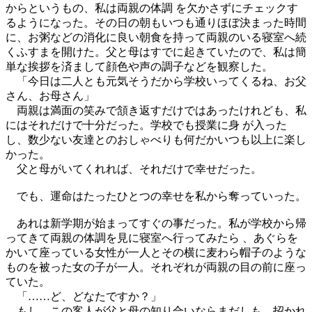
からというもの、私は両親の体調 を欠かさずにチェックす
るようになった。その日の朝もいつも通りほぼ決まった時間
に、お粥などの消化に良い朝食を持って両親のいる寝室へ続
くふすまを開けた。父と母はすでに起きていたので、私は簡
単な挨拶を済まして顔色や声の調子などを観察した。
「今日は二人とも元気そうだから学校いってくるね、お父
さん、お母さん」
両親は満面の笑みで頷き返すだけではあったけれども、私
にはそれだけで十分だった。学校でも授業に身 が入った
し、数少ない友達とのおしゃべりも何だかいつも以上に楽し
かった。
父と母がいてくれれば、それだけで幸せだった。
でも、運命はたったひとつの幸せを私から奪っていった。
あれは新学期が始まってすぐの事だった。私が学校から帰
ってきて両親の体調を見に寝室へ行ってみたら 、あぐらを
かいて座っている女性が一人とその横に麦わら帽子のような
ものを被った女の子が一人。それぞれが両親の目の前に座っ
ていた。
「……ど、どなたですか？」
もし、この客人が父と母の知り合いならまだしも、招かれ