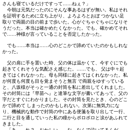
さんも寝ているだけですって……ねぇ？」
今朝は元気だったのにそんな事あるはずが無い。私はそれ
を証明するために立ち上がり、よろよろとおぼ つかない足
取りで両親の目の前まで歩いた。心がぐちゃぐちゃになりそ
うだった。本当は確かめたくなかった。でも、確かめてそれ
で……神様が言っていることを否定したかった。
でも……本当は……心のどこかで諦めていたのかもしれな
かった。
父の肩に手を置いた時、父の体は温かくて、今すぐにでも
起きてくれそうな気配さえ感じた。……でも、 父は中々起
きてはくれなかった。母も同様に起きてはくれなかった。私
が何度も何度も目を覚まそうと無言 で両親をゆすっている
と、八坂様がそっと一通の封筒を私に差出してくれました。
その封筒には『早苗へ』と達筆な文字が書いてあって、父の
字だとすぐにわかりました。その封筒を見たとき、心のどこ
かで諦めて しまったのかもしれない。次第に無気力にな
り、機械的な動作で封筒の中にある便箋を取り出して一行、
二行と目を通していった私の瞳からポロポロと涙があふれて
きました。
「あ……れ？ おかしい……な。なんで泣いてるんだ