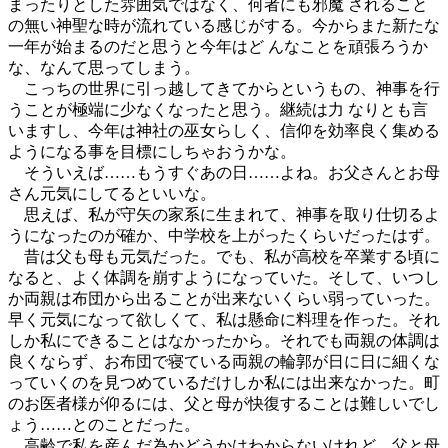
まったりとした雰囲気ではなく、何者にも邪魔 されること
の無い神聖な時が流れている感じがする。今からまた新たな
一年が始まるのだと思うと今年はど んなことを頑張ろうか
な、なんて思ってしまう。
こっちの世界に引っ越してきてからというもの、神事を行
うことが極端に少なくなったと思う。継続は力 なりとも言
いますし、今年は神社の巫女らしく、信仰を効率良く集める
ようになる事を目標にしちゃおうかな。
そういえば……もうすぐあの日……よね。お父さんとお母
さん元気にしてるといいな。
思えば、私が守矢の家系に生まれて、神事を取り仕切るよ
うになったのが確か、中学校を上がったくらいだったはず。
昔は父も母も元気だった。でも、私が高校を卒業する頃に
なると、よく体調を崩すようになっていた。そして、いつし
か両親は布団から出ることが出来ないくらい弱っていった。
早く元気になって欲しくて、私は懸命に料理を作った。それ
しか私にできることはなかったから。それでも両親の体調は
良くならず、お布団で寝ている両親の輪郭が日に日に細くな
っていくのを見つめているだけしか私には出来なかった。町
のお医者様が仰るには、父と母が快復することは難しいでし
ょう……とのことだった。
高齢で私を産んだ為かどうかはわからないけれど、父と母