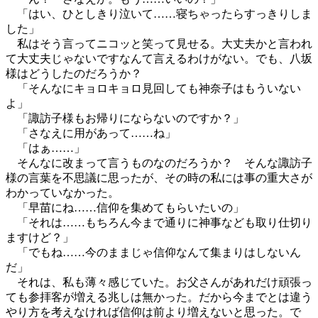
「はい、ひとしきり泣いて……寝ちゃったらすっきりしま
した」
私はそう言ってニコッと笑って見せる。大丈夫かと言われ
て大丈夫じゃないですなんて言えるわけがない。でも、八坂
様はどうしたのだろうか？
「そんなにキョロキョロ見回しても神奈子はもういない
よ」
「諏訪子様もお帰りにならないのですか？」
「さなえに用があって……ね」
「はぁ……」
そんなに改まって言うものなのだろうか？ そんな諏訪子
様の言葉を不思議に思ったが、その時の私には事の重大さが
わかっていなかった。
「早苗にね……信仰を集めてもらいたいの」
「それは……もちろん今まで通りに神事なども取り仕切り
ますけど？」
「でもね……今のままじゃ信仰なんて集まりはしないん
だ」
それは、私も薄々感じていた。お父さんがあれだけ頑張っ
ても参拝客が増える兆しは無かった。だから今までとは違う
やり方を考えなければ信仰は前より増えないと思った。で