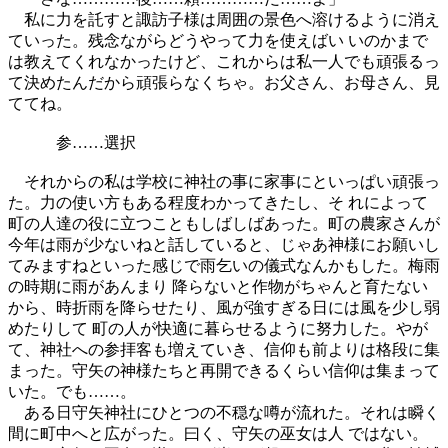
私に力を託すと諏訪子様は周囲の景色へ溶けるように消え
ていった。残念ながらどうやって力を使えばい いのかまで
は教えてくれなかったけど、これからは私一人でも頑張るっ
て決めたんだから頑張らなくちゃ。お父さん、お母さん、見
ててね。
参……選択
それからの私は学校に神社の事に家事にといっぱい頑張っ
た。力の使い方もある程度わかってきたし、そ れによって
町の人達の役に立つこともしばしばあった。町の農家さんが
今年は雨が少ないねと話していると、じゃあ神様にお願いし
てみますねといった感じで雨乞いの儀式なんかもした。梅雨
の時期に雨があんまり 降らないと作物がちゃんと育たない
から、時折雨を降らせたり、風が強すぎる日には風を少し弱
めたりして 町の人が快適に暮らせるように努力した。やが
て、神社への参拝客も増えていき、信仰も前よりは格段に集
まった。守矢の神様たちと再開できるくらい信仰は集まって
いた。でも……。
ある日守矢神社にひとつの不穏な噂が流れた。それは瞬く
間に町中へと広がった。曰く、守矢の巫女は人 ではない。