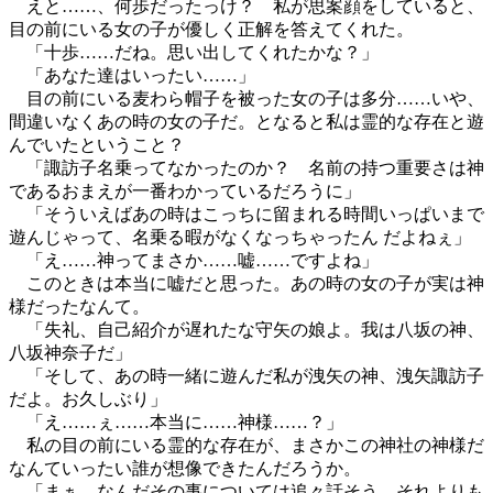
えと……、何歩だったっけ？ 私が思案顔をしていると、
目の前にいる女の子が優しく正解を答えてくれた。
「十歩……だね。思い出してくれたかな？」
「あなた達はいったい……」
目の前にいる麦わら帽子を被った女の子は多分……いや、
間違いなくあの時の女の子だ。となると私は霊的な存在と遊
んでいたということ？
「諏訪子名乗ってなかったのか？ 名前の持つ重要さは神
であるおまえが一番わかっているだろうに」
「そういえばあの時はこっちに留まれる時間いっぱいまで
遊んじゃって、名乗る暇がなくなっちゃったん だよねぇ」
「え……神ってまさか……嘘……ですよね」
このときは本当に嘘だと思った。あの時の女の子が実は神
様だったなんて。
「失礼、自己紹介が遅れたな守矢の娘よ。我は八坂の神、
八坂神奈子だ」
「そして、あの時一緒に遊んだ私が洩矢の神、洩矢諏訪子
だよ。お久しぶり」
「え……ぇ……本当に……神様……？」
私の目の前にいる霊的な存在が、まさかこの神社の神様だ
なんていったい誰が想像できたんだろうか。
「まぁ、なんだその事については追々話そう。それよりも