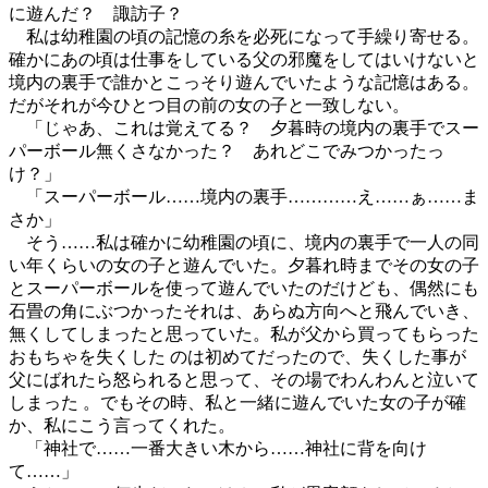
に遊んだ？ 諏訪子？
私は幼稚園の頃の記憶の糸を必死になって手繰り寄せる。
確かにあの頃は仕事をしている父の邪魔をしてはいけないと
境内の裏手で誰かとこっそり遊んでいたような記憶はある。
だがそれが今ひとつ目の前の女の子と一致しない。
「じゃあ、これは覚えてる？ 夕暮時の境内の裏手でスー
パーボール無くさなかった？ あれどこでみつかったっ
け？」
「スーパーボール……境内の裏手…………え……ぁ……ま
さか」
そう……私は確かに幼稚園の頃に、境内の裏手で一人の同
い年くらいの女の子と遊んでいた。夕暮れ時までその女の子
とスーパーボールを使って遊んでいたのだけども、偶然にも
石畳の角にぶつかったそれは、あらぬ方向へと飛んでいき、
無くしてしまったと思っていた。私が父から買ってもらった
おもちゃを失くした のは初めてだったので、失くした事が
父にばれたら怒られると思って、その場でわんわんと泣いて
しまった 。でもその時、私と一緒に遊んでいた女の子が確
か、私にこう言ってくれた。
「神社で……一番大きい木から……神社に背を向け
て……」