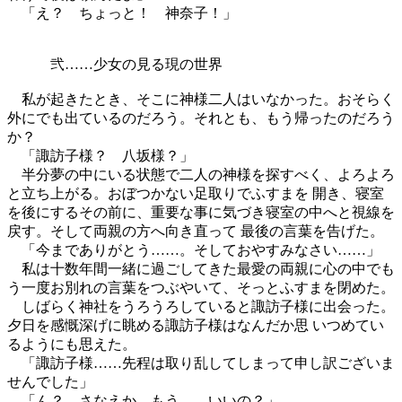
「え？ ちょっと！ 神奈子！」
弐……少女の見る現の世界
私が起きたとき、そこに神様二人はいなかった。おそらく
外にでも出ているのだろう。それとも、もう帰ったのだろう
か？
「諏訪子様？ 八坂様？」
半分夢の中にいる状態で二人の神様を探すべく、よろよろ
と立ち上がる。おぼつかない足取りでふすまを 開き、寝室
を後にするその前に、重要な事に気づき寝室の中へと視線を
戻す。そして両親の方へ向き直って 最後の言葉を告げた。
「今までありがとう……。そしておやすみなさい……」
私は十数年間一緒に過ごしてきた最愛の両親に心の中でも
う一度お別れの言葉をつぶやいて、そっとふすまを閉めた。
しばらく神社をうろうろしていると諏訪子様に出会った。
夕日を感慨深げに眺める諏訪子様はなんだか思 いつめてい
るようにも思えた。
「諏訪子様……先程は取り乱してしまって申し訳ございま
せんでした」
「ん？ さなえか。もう……いいの？」