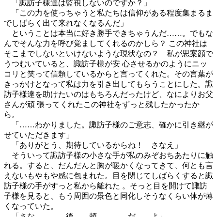
「諏訪子様達は監視しないのですか？」
「この力を使っちゃうと私たちは信仰がある程度集まるま
でしばらく出て来れなくなるんだ」
ということは本当に好き勝手できちゃうんだ……。でもな
んでそんな力を呼び覚ましてくれるのかしら？ この神社は
そこまでしないといけないような現状なの？ 私が思案顔で
うつむいていると、諏訪子様が安 心させるかのようにニッ
コリと笑って信頼しているからと言ってくれた。その言葉が
きっかけとなって私は力を引き出してもらうことにした。諏
訪子様達を助けたいのはもちろんだったけど、なによりお父
さんが頑 張ってくれたこの神社をずっと残したかったか
ら。
「……わかりました。諏訪子様のご意志、確かに引き継が
せていただきます」
「ありがとう、期待しているからね！ さなえ」
そういって諏訪子様の小さな手が私のみぞおちあたりに触
れる。すると、だんだんと胸が暖かくなってきて、何とも言
えないもやもや感に包まれた。目を閉じてしばらくすると諏
訪子様の手がすっと私から離れた 。そっと目を開けて諏訪
子様を見ると、もう周囲の景色と同化しそうなくらい体が薄
くなっていた。
「さな…………後……頼…………だ……よ」