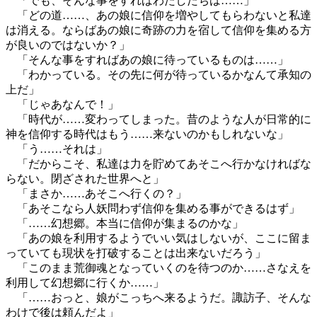
「でも、そんな事をすればわたしたちは……」
「どの道……、あの娘に信仰を増やしてもらわないと私達
は消える。ならばあの娘に奇跡の力を宿して信仰を集める方
が良いのではないか？」
「そんな事をすればあの娘に待っているものは……」
「わかっている。その先に何が待っているかなんて承知の
上だ」
「じゃあなんで！」
「時代が……変わってしまった。昔のような人が日常的に
神を信仰する時代はもう……来ないのかもしれないな」
「う……それは」
「だからこそ、私達は力を貯めてあそこへ行かなければな
らない。閉ざされた世界へと」
「まさか……あそこへ行くの？」
「あそこなら人妖問わず信仰を集める事ができるはず」
「……幻想郷。本当に信仰が集まるのかな」
「あの娘を利用するようでいい気はしないが、ここに留ま
っていても現状を打破することは出来ないだろう」
「このまま荒御魂となっていくのを待つのか……さなえを
利用して幻想郷に行くか……」
「……おっと、娘がこっちへ来るようだ。諏訪子、そんな
わけで後は頼んだよ」