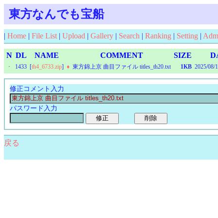
東方なんでも宝船
|
Home
|
File List
|
Upload
|
Gallery
|
Search
|
Ranking
|
Setting
|
Adm
N
DL
NAME
COMMENT
SIZE
D
·
1433
[
th4_6733.zip
]
♦
東方錦上京 曲目ファイル titles_th20.txt
1KB
2025/08/
修正コメント入力
パスワード入力
戻る