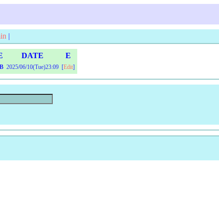
in
|
E
DATE
E
MB
2025/06/10(Tue)23:09
[
Edit
]