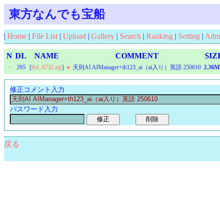
東方なんでも宝船
|
Home
|
File List
|
Upload
|
Gallery
|
Search
|
Ranking
|
Setting
|
Adm
N
DL
NAME
COMMENT
SIZ
·
295
[
th4_6732.zip
]
♦
天則AI AIManager+th123_ai（ai入り）英語 250610
2.36
修正コメント入力
パスワード入力
戻る