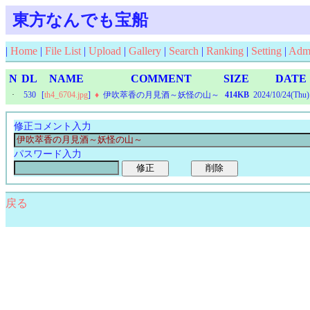
東方なんでも宝船
|
Home
|
File List
|
Upload
|
Gallery
|
Search
|
Ranking
|
Setting
|
Adm
N
DL
NAME
COMMENT
SIZE
DATE
·
530
[
th4_6704.jpg
]
♦
伊吹萃香の月見酒～妖怪の山～
414KB
2024/10/24(Thu)
修正コメント入力
パスワード入力
戻る