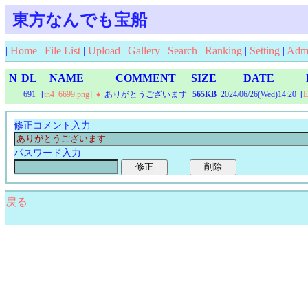
東方なんでも宝船
|
Home
|
File List
|
Upload
|
Gallery
|
Search
|
Ranking
|
Setting
|
Adm
N
DL
NAME
COMMENT
SIZE
DATE
·
691
[
th4_6699.png
]
♦
ありがとうございます
565KB
2024/06/26(Wed)14:20
[
E
修正コメント入力
パスワード入力
戻る